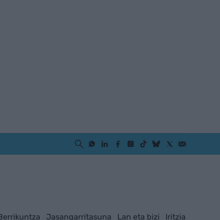
Berrikuntza
Jasangarritasuna
Lan eta bizi
Iritzia