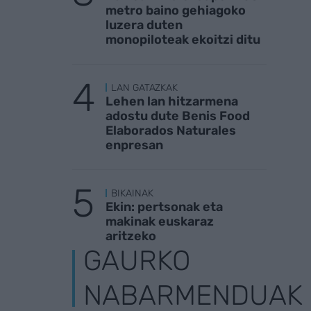
metro baino gehiagoko
luzera duten
monopiloteak ekoitzi ditu
LAN GATAZKAK
Lehen lan hitzarmena
adostu dute Benis Food
Elaborados Naturales
enpresan
BIKAINAK
Ekin: pertsonak eta
makinak euskaraz
aritzeko
GAURKO
NABARMENDUAK