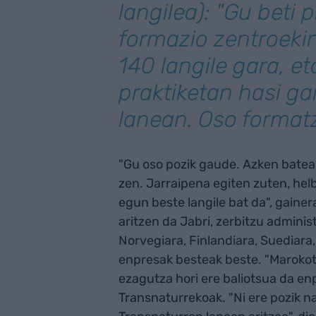
langilea): "Gu beti 
formazio zentroekin
140 langile gara, e
praktiketan hasi g
lanean. Oso formatz
"Gu oso pozik gaude. Azken bate
zen. Jarraipena egiten zuten, helb
egun beste langile bat da", gain
aritzen da Jabri, zerbitzu adminis
Norvegiara, Finlandiara, Suediar
enpresak besteak beste. "Marokoti
ezagutza hori ere baliotsua da en
Transnaturrekoak. "Ni ere pozik n