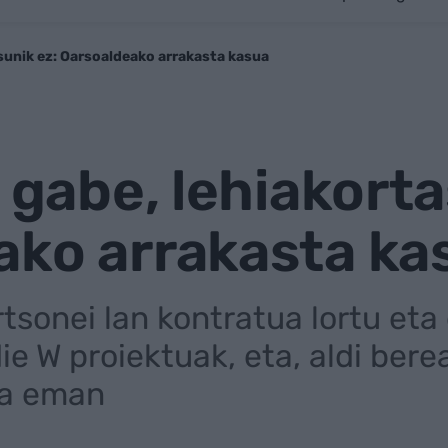
asunik ez: Oarsoaldeako arrakasta kasua
k gabe, lehiakorta
ako arrakasta ka
tsonei lan kontratua lortu eta
ie W proiektuak, eta, aldi ber
na eman