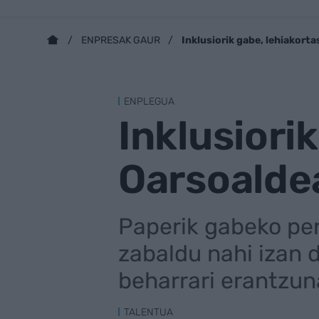
Inklusiorik gabe, lehiakort
ENPRESAK GAUR
ENPLEGUA
Inklusiori
Oarsoalde
Paperik gabeko per
zabaldu nahi izan d
beharrari erantzu
TALENTUA