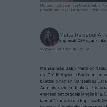
Mohammed Jabri eta Unai Puebla Mejí
proiektuari esker | Argazkia: utzitakoa
Maite Reizabal Arr
EnpresaBIDEA egunkariko 
2025eko urriaren 9a - 05:30
Mohammed Jabri
Marokon Nazioa
eta Crédit Agricole Bankuan lanea
bilatzeko nahian, Oarsoaldea Gara
Administrazio Kudeaketa ikastaroa
enpresa bat zegoela langile bila. E
lanean", kontatu dio EnpresaBIDE