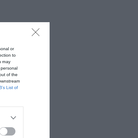
sonal or
ection to
ou may
 personal
out of the
 downstream
B’s List of