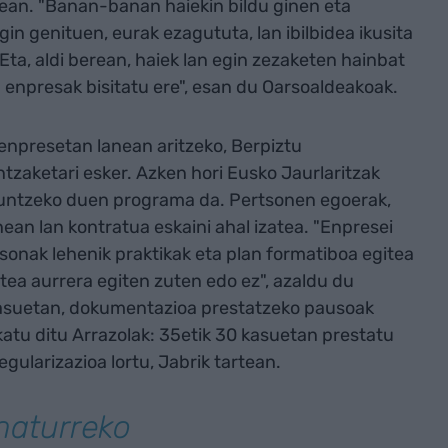
dean. "Banan-banan haiekin bildu ginen eta
n genituen, eurak ezagututa, lan ibilbidea ikusita
Eta, aldi berean, haiek lan egin zezaketen hainbat
a enpresak bisitatu ere", esan du Oarsoaldeakoak.
enpresetan lanean aritzeko, Berpiztu
ntzaketari esker. Azken hori Eusko Jaurlaritzak
guntzeko duen programa da. Pertsonen egoerak,
ean lan kontratua eskaini ahal izatea. "Enpresei
sonak lehenik praktikak eta plan formatiboa egitea
stea aurrera egiten zuten edo ez", azaldu du
kasuetan, dokumentazioa prestatzeko pausoak
katu ditu Arrazolak: 35etik 30 kasuetan prestatu
gularizazioa lortu, Jabrik tartean.
naturreko