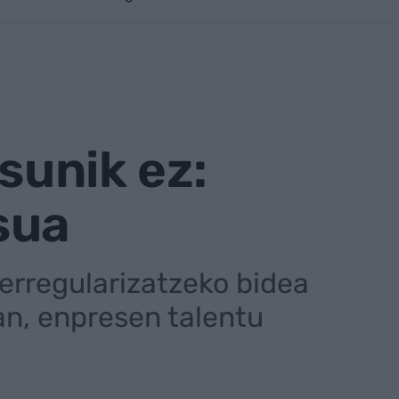
sunik ez:
sua
 erregularizatzeko bidea
ean, enpresen talentu