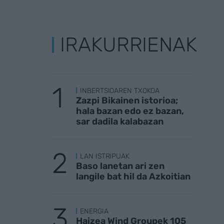
IRAKURRIENAK
INBERTSIOAREN TXOKOA
Zazpi Bikainen istorioa;
hala bazan edo ez bazan,
sar dadila kalabazan
LAN ISTRIPUAK
Baso lanetan ari zen
langile bat hil da Azkoitian
ENERGIA
Haizea Wind Groupek 105