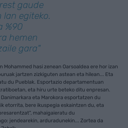
prest gaude
 lan egiteko.
ta %90
ara hemen
aile gara"
an Mohammed hasi zenean Oarsoaldea ere hor izan
uruak jartzen zizkiguten astean eta hilean... Eta
eratu du Pueblak. Esportazio departamentuan
tratiboetan, eta hiru urte beteko ditu enpresan.
a, Danimarkara eta Marokora esportatzen du
k etorrita, bere ikuspegia eskaintzen du, eta
presarentzat", mahaigaieratu du
ago: jendearekin, arduradunekin... Zortea da