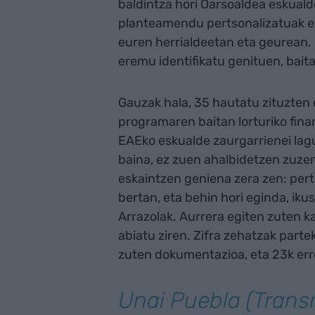
baldintza hori Oarsoaldea eskual
planteamendu pertsonalizatuak egi
euren herrialdeetan eta geurean. 
eremu identifikatu genituen, bait
Gauzak hala, 35 hautatu zituzten 
programaren baitan lorturiko fina
EAEko eskualde zaurgarrienei la
baina, ez zuen ahalbidetzen zuzen
eskaintzen geniena zera zen: pert
bertan, eta behin hori eginda, iku
Arrazolak. Aurrera egiten zuten 
abiatu ziren. Zifra zehatzak parte
zuten dokumentazioa, eta 23k erre
Unai Puebla (Trans