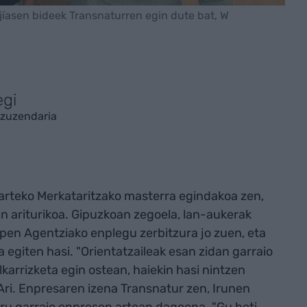
asen bideek Transnaturren egin dute bat, W
egi
zuzendaria
rteko Merkataritzako masterra egindakoa zen,
n ariturikoa. Gipuzkoan zegoela, lan-aukerak
pen Agentziako enplegu zerbitzura jo zuen, eta
 egiten hasi. "Orientatzaileak esan zidan garraio
lkarrizketa egin ostean, haiekin hasi nintzen
Ari. Enpresaren izena Transnatur zen, Irunen