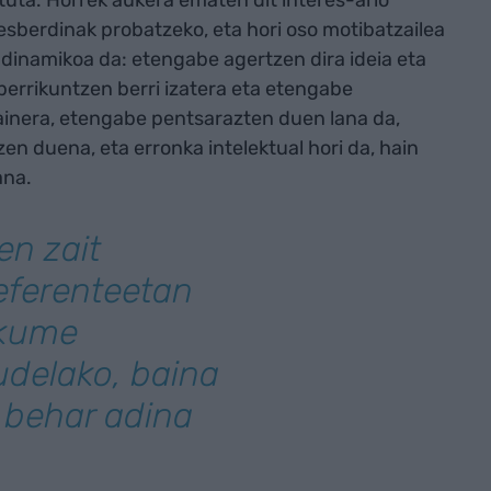
otuta. Horrek aukera ematen dit interes-arlo
sberdinak probatzeko, eta hori oso motibatzailea
so dinamikoa da: etengabe agertzen dira ideia eta
 berrikuntzen berri izatera eta etengabe
ainera, etengabe pentsarazten duen lana da,
en duena, eta erronka intelektual hori da, hain
ana.
en zait
eferenteetan
akume
udelako, baina
 behar adina