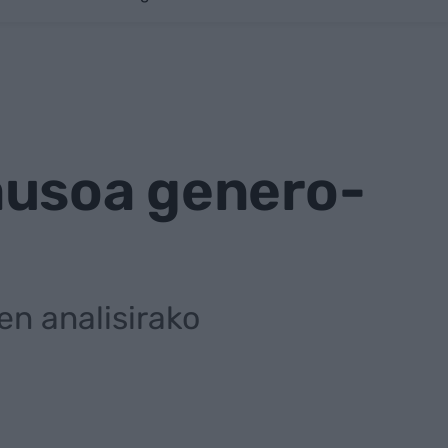
ausoa genero-
en analisirako