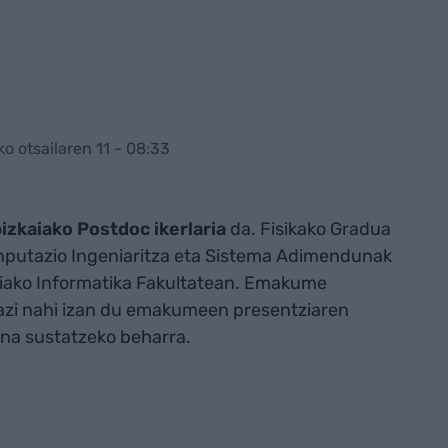
o otsailaren 11 - 08:33
izkaiako Postdoc ikerlaria
da. Fisikako Gradua
onputazio Ingeniaritza eta Sistema Adimendunak
tiako Informatika Fakultatean. Emakume
azi nahi izan du emakumeen presentziaren
una sustatzeko beharra.