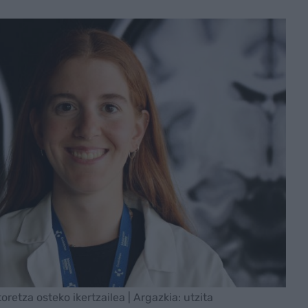
retza osteko ikertzailea | Argazkia: utzita