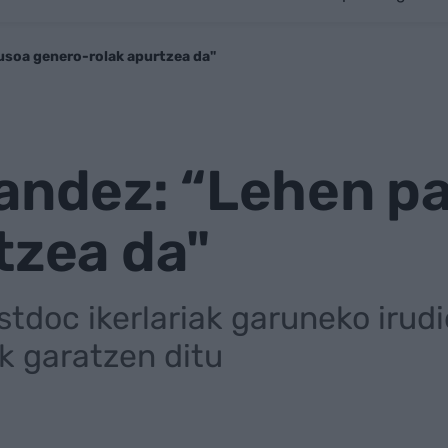
usoa genero-rolak apurtzea da"
nandez: “Lehen p
tzea da"
stdoc ikerlariak garuneko irudi
k garatzen ditu