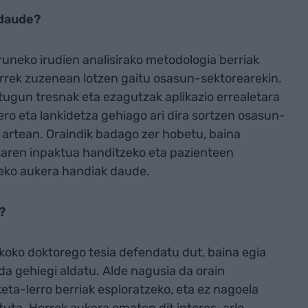
 daude?
aruneko irudien analisirako metodologia berriak
orrek zuzenean lotzen gaitu osasun-sektorearekin.
ugun tresnak eta ezagutzak aplikazio errealetara
ero eta lankidetza gehiago ari dira sortzen osasun-
n artean. Oraindik badago zer hobetu, baina
ketaren inpaktua handitzeko eta pazienteen
eko aukera handiak daude.
?
ikoko doktorego tesia defendatu dut, baina egia
a gehiegi aldatu. Alde nagusia da orain
ta-lerro berriak esploratzeko, eta ez nagoela