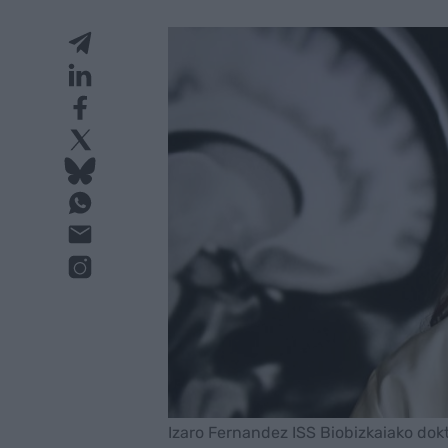
Izaro Fernandez ISS Biobizkaiako dokto