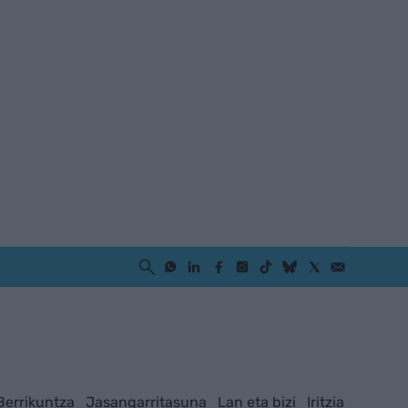
Berrikuntza
Jasangarritasuna
Lan eta bizi
Iritzia