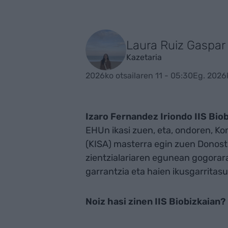
Laura Ruiz Gaspar
Kazetaria
2026ko otsailaren 11 - 05:30
Eg. 2026k
Izaro Fernandez Iriondo IIS Biob
EHUn ikasi zuen, eta, ondoren, K
(KISA) masterra egin zuen Donos
zientzialariaren egunean gogorar
garrantzia eta haien ikusgarritas
Noiz hasi zinen IIS Biobizkaian?