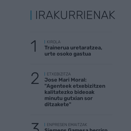
IRAKURRIENAK
KIROLA
Trainerua uretaratzea,
urte osoko gastua
ETXEBIZITZA
Jose Mari Moral:
"Agenteek etxebizitzen
kalitatezko bideoak
minutu gutxian sor
ditzakete"
ENPRESEN EMAITZAK
Siemens Gamesa berriro