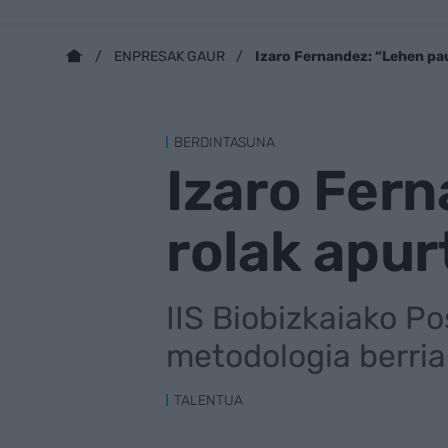
Izaro Fernandez: “Lehen pa
ENPRESAK GAUR
BERDINTASUNA
Izaro Fer
rolak apur
IIS Biobizkaiako Po
metodologia berria
TALENTUA