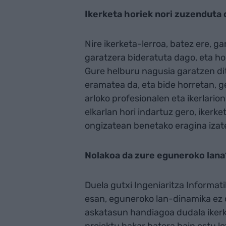
Ikerketa horiek nori zuzenduta
Nire ikerketa-lerroa, batez ere, g
garatzera bideratuta dago, eta h
Gure helburu nagusia garatzen dit
eramatea da, eta bide horretan, g
arloko profesionalen eta ikerlario
elkarlan hori indartuz gero, iker
ongizatean benetako eragina izat
Nolakoa da zure eguneroko lana
Duela gutxi Ingeniaritza Informat
esan, eguneroko lan-dinamika ez d
askatasun handiagoa dudala ikerke