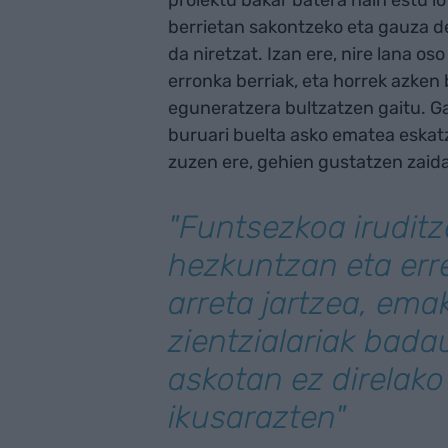
proiektu bakar batera hain estu l
berrietan sakontzeko eta gauza de
da niretzat. Izan ere, nire lana o
erronka berriak, eta horrek azken
eguneratzera bultzatzen gaitu. G
buruari buelta asko ematea eskatz
zuzen ere, gehien gustatzen zaid
"Funtsezkoa iruditz
hezkuntzan eta err
arreta jartzea, em
zientzialariak bada
askotan ez direlako
ikusarazten"