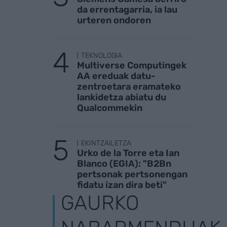
da errentagarria, ia lau
urteren ondoren
TEKNOLOGIA
Multiverse Computingek
AA ereduak datu-
zentroetara eramateko
lankidetza abiatu du
Qualcommekin
EKINTZAILETZA
Urko de la Torre eta Ian
Blanco (EGIA): "B2Bn
pertsonak pertsonengan
fidatu izan dira beti"
GAURKO