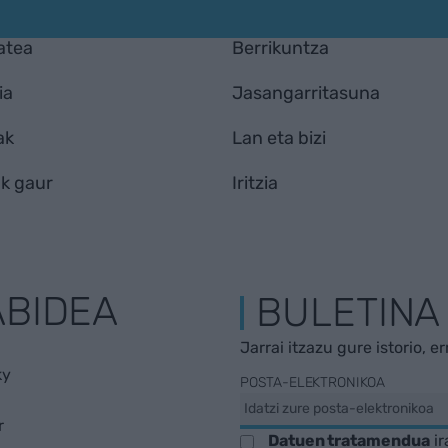
atea
Berrikuntza
ia
Jasangarritasuna
ak
Lan eta bizi
k gaur
Iritzia
ABIDEA
BULETINA
Jarrai itzazu gure istorio, e
ky
POSTA-ELEKTRONIKOA
r
Datuen tratamendua
ir