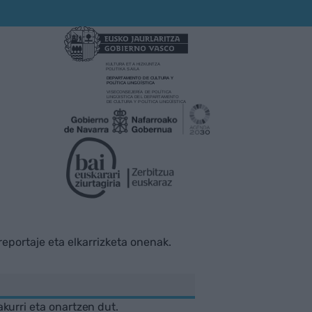
rreportaje eta elkarrizketa onenak.
akurri eta onartzen dut.