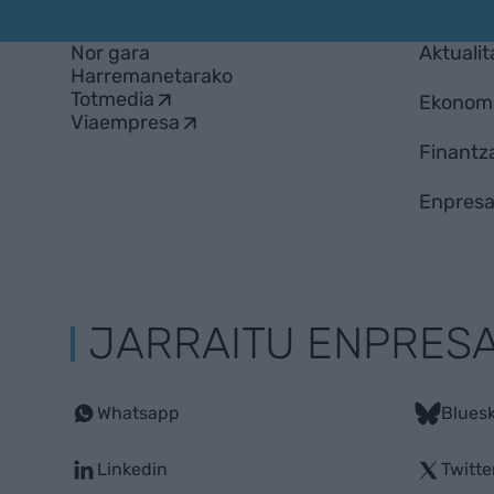
Nor gara
Aktualit
Harremanetarako
Totmedia
Ekonom
Viaempresa
Finantz
Enpresa
JARRAITU ENPRES
Whatsapp
Blues
Linkedin
Twitte