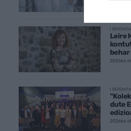
BERDINT
Leire
kontut
behar 
2026ko m
BERDINT
"Kolek
dute 
edizio
2026ko ot