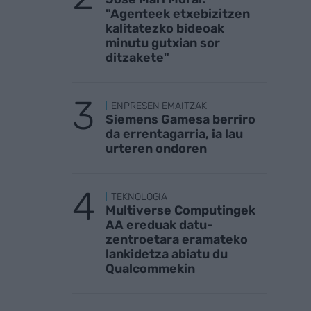
"Agenteek etxebizitzen
kalitatezko bideoak
minutu gutxian sor
ditzakete"
ENPRESEN EMAITZAK
Siemens Gamesa berriro
da errentagarria, ia lau
urteren ondoren
TEKNOLOGIA
Multiverse Computingek
AA ereduak datu-
zentroetara eramateko
lankidetza abiatu du
Qualcommekin