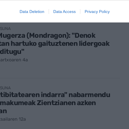
Data Deletion
Data Access
Privacy Policy
ASUNA
 Mugerza (Mondragon): "Denok
an hartuko gaituztenen lidergoak
ditugu"
artxoaren 4a
ASUNA
tibitatearen indarra" nabarmendu
Emakumeak Zientzianen azken
an
sailaren 12a