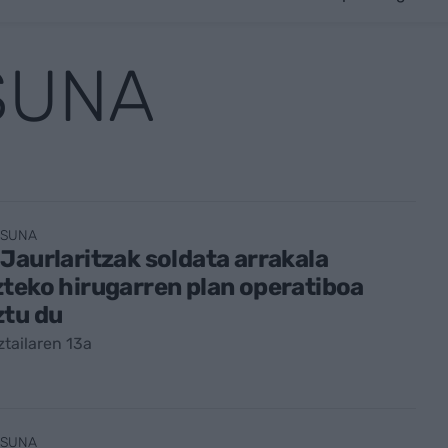
SUNA
ASUNA
Jaurlaritzak soldata arrakala
teko hirugarren plan operatiboa
ztu du
tailaren 13a
ASUNA