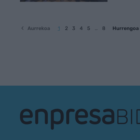
Aurrekoa
1
2
3
4
5
…
8
Hurrengoa
EnpresaBIDEA