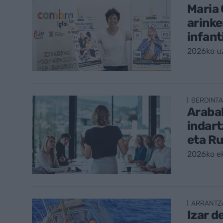
Maria 
arinke
infant
2026ko uz
BERDINT
Araba
indart
eta Ru
2026ko e
ARRANTZ
Izar d