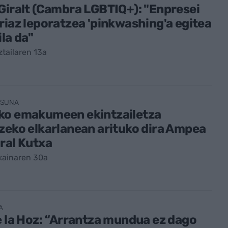
Giralt (Cambra LGBTIQ+): "Enpresei
riaz leporatzea 'pinkwashing'a egitea
ila da"
tailaren 13a
ASUNA
ko emakumeen ekintzailetza
zeko elkarlanean arituko dira Ampea
ral Kutxa
kainaren 30a
A
e la Hoz: “Arrantza mundua ez dago