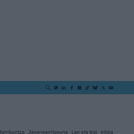
Berrikuntza
Jasangarritasuna
Lan eta bizi
Iritzia