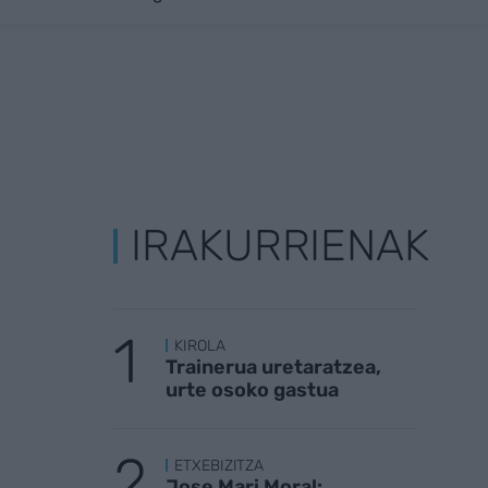
IRAKURRIENAK
KIROLA
Trainerua uretaratzea,
urte osoko gastua
ETXEBIZITZA
Jose Mari Moral: