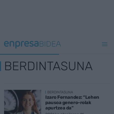
BERDINTASUNA
BERDINTASUNA
Izaro Fernandez: “Lehen
pausoa genero-rolak
apurtzea da"