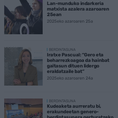
Lan-munduko indarkeria
matxista azalera azaroaren
25ean
2025eko azaroaren 25a
BERDINTASUNA
Iratxe Pascual: “Gero eta
beharrezkoagoa da hainbat
gaitasun dituen lidergo
eraldatzaile bat”
2025eko azaroaren 24a
BERDINTASUNA
Kudeaketa aurreratu bi,
erakundeetan genero-
berdintasunera gerturatzeko