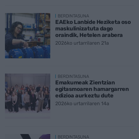
BERDINTASUNA
EAEko Lanbide Heziketa oso
maskulinizatuta dago
oraindik, Hetelen arabera
2026ko urtarrilaren 21a
BERDINTASUNA
Emakumeak Zientzian
egitasmoaren hamargarren
edizioa aurkeztu dute
2026ko urtarrilaren 14a
BERDINTASUNA