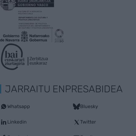
JARRAITU ENPRESABIDEA
Whatsapp
Bluesky
Linkedin
Twitter