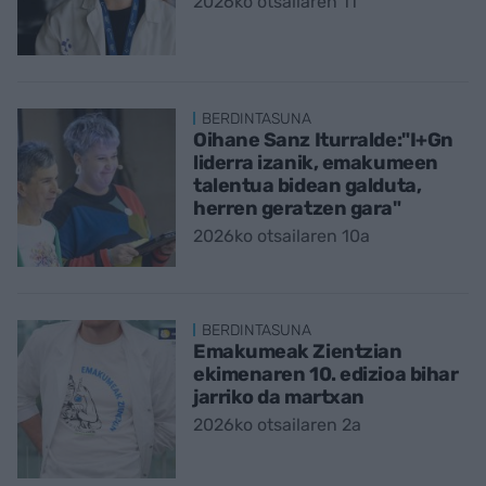
2026ko otsailaren 11
BERDINTASUNA
Oihane Sanz Iturralde:"I+Gn
liderra izanik, emakumeen
talentua bidean galduta,
herren geratzen gara"
2026ko otsailaren 10a
BERDINTASUNA
Emakumeak Zientzian
ekimenaren 10. edizioa bihar
jarriko da martxan
2026ko otsailaren 2a