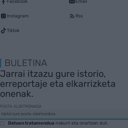
Facebook
Email
Instagram
Rss
Tiktok
BULETINA
Jarrai itzazu gure istorio,
erreportaje eta elkarrizketa
onenak.
POSTA-ELEKTRONIKOA
Datuen tratamendua
irakurri eta onartzen dut.