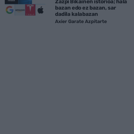
Zazpi Bikainen istorioa; hala
bazan edo ez bazan, sar
dadila kalabazan
Axier Garate Azpitarte