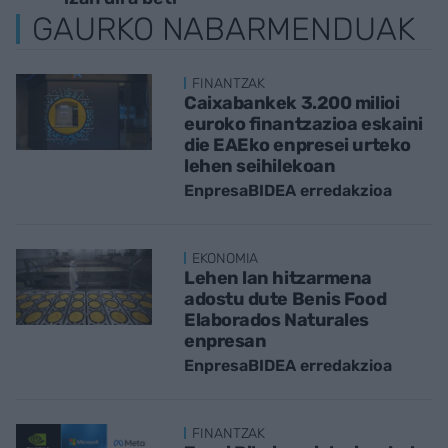
GAURKO NABARMENDUAK
FINANTZAK
Caixabankek 3.200 milioi
euroko finantzazioa eskaini
die EAEko enpresei urteko
lehen seihilekoan
EnpresaBIDEA erredakzioa
EKONOMIA
Lehen lan hitzarmena
adostu dute Benis Food
Elaborados Naturales
enpresan
EnpresaBIDEA erredakzioa
FINANTZAK