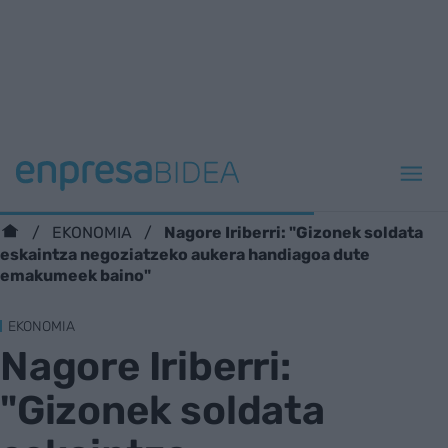
Nagore Iriberri: "Gizonek soldata
EKONOMIA
eskaintza negoziatzeko aukera handiagoa dute
emakumeek baino"
EKONOMIA
Nagore Iriberri:
"Gizonek soldata