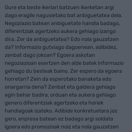
Gure eta beste ikerlari batzuen ikerketan argi
dago eragile nagusietako bat anbiguetatea dela.
Negoziazio batean anbiguetate handia badago,
diferentziak agertzeko aukera gehiago izango
dira. Zer da anbiguetatea? Edo nola gauzatzen
da? Informazio gutxiago dagoenean, adibidez,
zenbat dago jokoan? Egoera askotan
negoziazioan esertzen den alde batek informazio
gehiago du besteak baino. Zer espero da egoera
horretan? Zein da esperotako banaketa edo
onargarria dena? Zenbat eta galdera gehiago
egin behar badira, orduan eta aukera gehiago
genero diferentziak agertzeko eta horiek
handiagoak izateko. Adibide konkretuetara joz
gero, enpresa batean ez badago argi soldata
igoera edo promozioak noiz eta nola gauzatzen