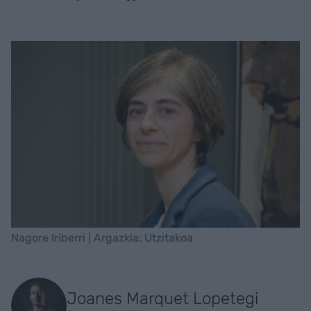
Nagore Iriberri | Argazkia: Utzitakoa
Joanes Marquet Lopetegi