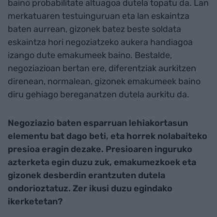
baino probabilitate altuagoa dutela topatu da. Lan
merkatuaren testuinguruan eta lan eskaintza
baten aurrean, gizonek batez beste soldata
eskaintza hori negoziatzeko aukera handiagoa
izango dute emakumeek baino. Bestalde,
negoziazioan bertan ere, diferentziak aurkitzen
direnean, normalean, gizonek emakumeek baino
diru gehiago bereganatzen dutela aurkitu da.
Negoziazio baten esparruan lehiakortasun
elementu bat dago beti, eta horrek nolabaiteko
presioa eragin dezake. Presioaren inguruko
azterketa egin duzu zuk, emakumezkoek eta
gizonek desberdin erantzuten dutela
ondorioztatuz. Zer ikusi duzu egindako
ikerketetan?