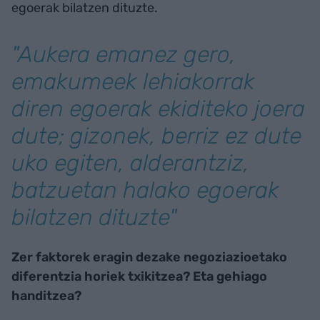
egoerak bilatzen dituzte.
"Aukera emanez gero,
emakumeek lehiakorrak
diren egoerak ekiditeko joera
dute; gizonek, berriz ez dute
uko egiten, alderantziz,
batzuetan halako egoerak
bilatzen dituzte"
Zer faktorek eragin dezake negoziazioetako
diferentzia horiek txikitzea? Eta gehiago
handitzea?