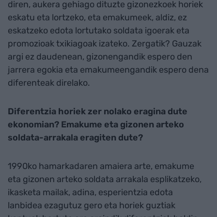
diren, aukera gehiago dituzte gizonezkoek horiek
eskatu eta lortzeko, eta emakumeek, aldiz, ez
eskatzeko edota lortutako soldata igoerak eta
promozioak txikiagoak izateko. Zergatik? Gauzak
argi ez daudenean, gizonengandik espero den
jarrera egokia eta emakumeengandik espero dena
diferenteak direlako.
Diferentzia horiek zer nolako eragina dute
ekonomian? Emakume eta gizonen arteko
soldata-arrakala eragiten dute?
1990ko hamarkadaren amaiera arte, emakume
eta gizonen arteko soldata arrakala esplikatzeko,
ikasketa mailak, adina, esperientzia edota
lanbidea ezagutuz gero eta horiek guztiak