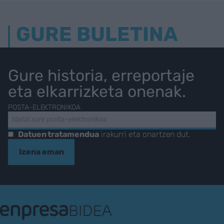
GURE BULETINA
Gure historia, erreportaje
eta elkarrizketa onenak.
POSTA-ELEKTRONIKOA
Datuen tratamendua
irakurri eta onartzen dut.
Izena eman