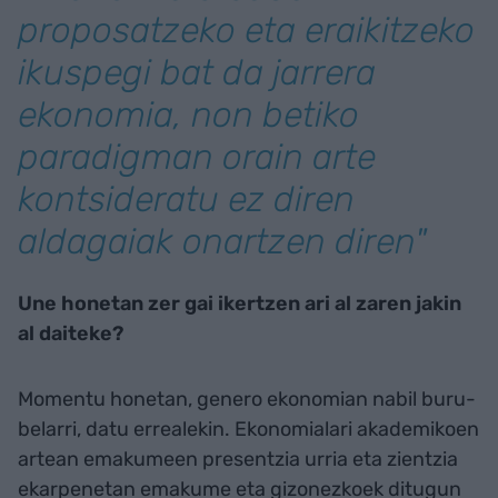
proposatzeko eta eraikitzeko
ikuspegi bat da jarrera
ekonomia, non betiko
paradigman orain arte
kontsideratu ez diren
aldagaiak onartzen diren"
Une honetan zer gai ikertzen ari al zaren jakin
al daiteke?
Momentu honetan, genero ekonomian nabil buru-
belarri, datu errealekin. Ekonomialari akademikoen
artean emakumeen presentzia urria eta zientzia
ekarpenetan emakume eta gizonezkoek ditugun