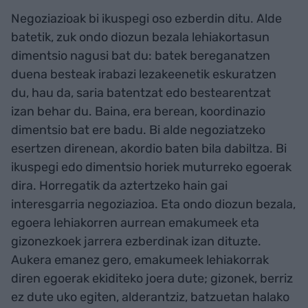
Negoziazioak bi ikuspegi oso ezberdin ditu. Alde
batetik, zuk ondo diozun bezala lehiakortasun
dimentsio nagusi bat du: batek bereganatzen
duena besteak irabazi lezakeenetik eskuratzen
du, hau da, saria batentzat edo bestearentzat
izan behar du. Baina, era berean, koordinazio
dimentsio bat ere badu. Bi alde negoziatzeko
esertzen direnean, akordio baten bila dabiltza. Bi
ikuspegi edo dimentsio horiek muturreko egoerak
dira. Horregatik da aztertzeko hain gai
interesgarria negoziazioa. Eta ondo diozun bezala,
egoera lehiakorren aurrean emakumeek eta
gizonezkoek jarrera ezberdinak izan dituzte.
Aukera emanez gero, emakumeek lehiakorrak
diren egoerak ekiditeko joera dute; gizonek, berriz
ez dute uko egiten, alderantziz, batzuetan halako