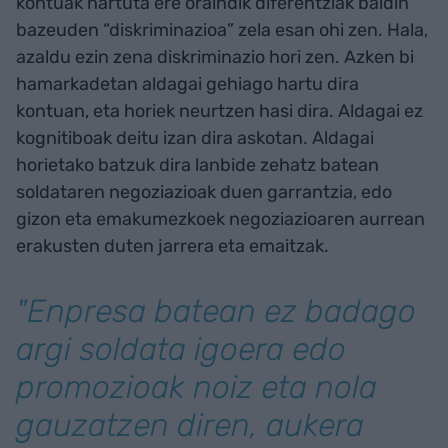
kontuak hartuta ere oraindik diferentziak baldin
bazeuden “diskriminazioa” zela esan ohi zen. Hala,
azaldu ezin zena diskriminazio hori zen. Azken bi
hamarkadetan aldagai gehiago hartu dira
kontuan, eta horiek neurtzen hasi dira. Aldagai ez
kognitiboak deitu izan dira askotan. Aldagai
horietako batzuk dira lanbide zehatz batean
soldataren negoziazioak duen garrantzia, edo
gizon eta emakumezkoek negoziazioaren aurrean
erakusten duten jarrera eta emaitzak.
"Enpresa batean ez badago
argi soldata igoera edo
promozioak noiz eta nola
gauzatzen diren, aukera