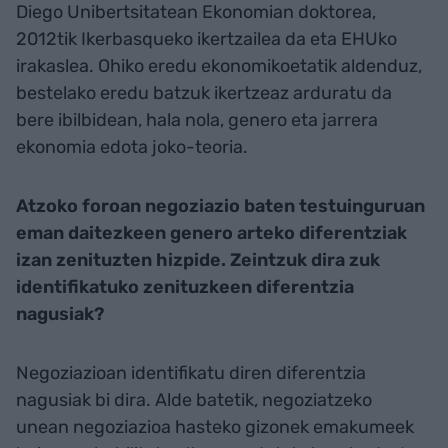
Diego Unibertsitatean Ekonomian doktorea,
2012tik Ikerbasqueko ikertzailea da eta EHUko
irakaslea. Ohiko eredu ekonomikoetatik aldenduz,
bestelako eredu batzuk ikertzeaz arduratu da
bere ibilbidean, hala nola, genero eta jarrera
ekonomia edota joko-teoria.
Atzoko foroan negoziazio baten testuinguruan
eman daitezkeen genero arteko diferentziak
izan zenituzten hizpide. Zeintzuk dira zuk
identifikatuko zenituzkeen diferentzia
nagusiak?
Negoziazioan identifikatu diren diferentzia
nagusiak bi dira. Alde batetik, negoziatzeko
unean negoziazioa hasteko gizonek emakumeek