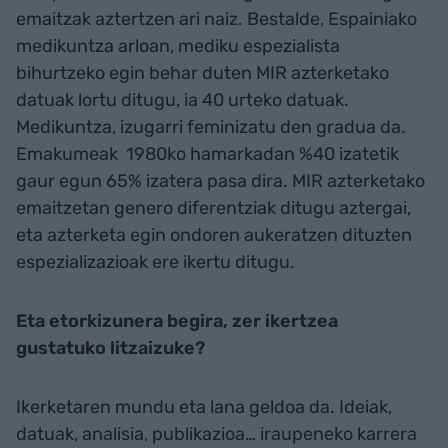
emaitzak aztertzen ari naiz. Bestalde, Espainiako
medikuntza arloan, mediku espezialista
bihurtzeko egin behar duten MIR azterketako
datuak lortu ditugu, ia 40 urteko datuak.
Medikuntza, izugarri feminizatu den gradua da.
Emakumeak 1980ko hamarkadan %40 izatetik
gaur egun 65% izatera pasa dira. MIR azterketako
emaitzetan genero diferentziak ditugu aztergai,
eta azterketa egin ondoren aukeratzen dituzten
espezializazioak ere ikertu ditugu.
Eta etorkizunera begira, zer ikertzea
gustatuko litzaizuke?
Ikerketaren mundu eta lana geldoa da. Ideiak,
datuak, analisia, publikazioa… iraupeneko karrera