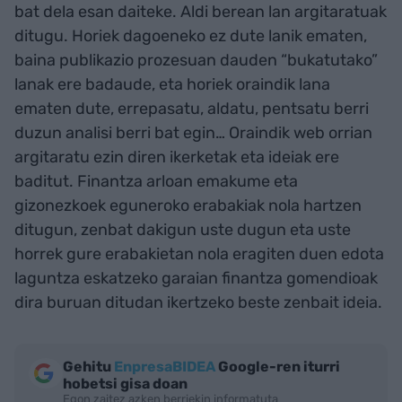
bat dela esan daiteke. Aldi berean lan argitaratuak
ditugu. Horiek dagoeneko ez dute lanik ematen,
baina publikazio prozesuan dauden “bukatutako”
lanak ere badaude, eta horiek oraindik lana
ematen dute, errepasatu, aldatu, pentsatu berri
duzun analisi berri bat egin… Oraindik web orrian
argitaratu ezin diren ikerketak eta ideiak ere
baditut. Finantza arloan emakume eta
gizonezkoek eguneroko erabakiak nola hartzen
ditugun, zenbat dakigun uste dugun eta uste
horrek gure erabakietan nola eragiten duen edota
laguntza eskatzeko garaian finantza gomendioak
dira buruan ditudan ikertzeko beste zenbait ideia.
Gehitu
EnpresaBIDEA
Google-ren iturri
hobetsi gisa doan
Egon zaitez azken berriekin informatuta