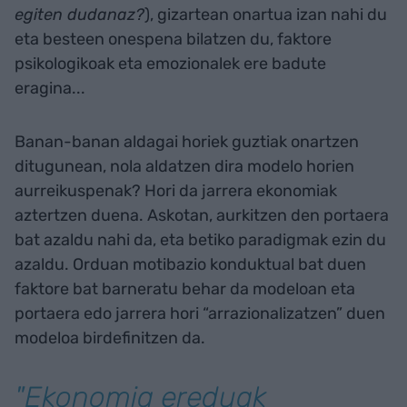
egiten dudanaz?
), gizartean onartua izan nahi du
eta besteen onespena bilatzen du, faktore
psikologikoak eta emozionalek ere badute
eragina...
Banan-banan aldagai horiek guztiak onartzen
ditugunean, nola aldatzen dira modelo horien
aurreikuspenak? Hori da jarrera ekonomiak
aztertzen duena. Askotan, aurkitzen den portaera
bat azaldu nahi da, eta betiko paradigmak ezin du
azaldu. Orduan motibazio konduktual bat duen
faktore bat barneratu behar da modeloan eta
portaera edo jarrera hori “arrazionalizatzen” duen
modeloa birdefinitzen da.
"Ekonomia ereduak