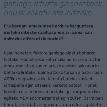
gehiago dituzte gizonezkoek
hauek eskatu eta lortzeko"
Era berean, emakumeek ardura karguetara
iristeko dituzten zailtasunen arrazoia izan
daitezke diferentzia horiek?
Kasu honetan, faktore gehiago aipatu beharko
lirateke. Hasteko ikasketa maila berdinak dituzten
emakume eta gizonen arteko aspirazioak neurtu
beharko lirateke. Baina atzoko foroan aipatu nuen
AEBko negozio eskola famatu bateko ikasleei
jarraipena egin zitzaiela ikerketa batean. Horiek
finantza eta enpresa munduko goi karguetan lan
egiteko MBA edo master bat egin zuten. Jarraipen
horretan, soldata negoziatu zuten edo ez galdetu