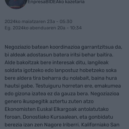
EnpresaBIDEAko kazetaria
2024ko maiatzaren 23a - 05:30
Eg. 2024ko abenduaren 20a - 10:34
Negoziazio batean koordinazioa garrantzitsua da,
bi aldeak adostasun batera iritsi behar baitira.
Alde bakoitzak bere interesak ditu, langileak
soldata igotzeko edo lanpostuz hobetzeko soka
bere aldera tira beharra du nolabait, baina hura
hautsi gabe. Testuiguru horretan ere, emakumea
edo gizona izatea ez da gauza bera. Negoziazioa
genero ikuspegitik aztertu zuten atzo
Ekonomisten Euskal Elkargoak antolatutako
foroan, Donostiako Kursaalean, eta gonbidatu
berezia izan zen Nagore Iriberri. Kaliforniako San