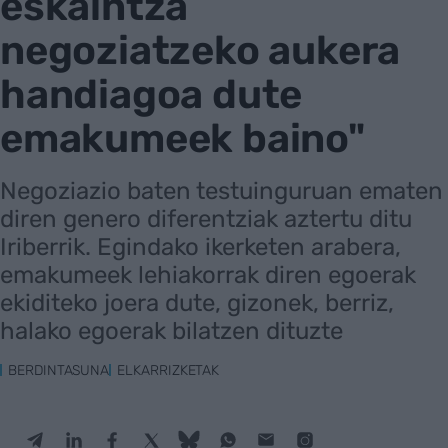
eskaintza
negoziatzeko aukera
handiagoa dute
emakumeek baino"
Negoziazio baten testuinguruan ematen
diren genero diferentziak aztertu ditu
Iriberrik. Egindako ikerketen arabera,
emakumeek lehiakorrak diren egoerak
ekiditeko joera dute, gizonek, berriz,
halako egoerak bilatzen dituzte
BERDINTASUNA
ELKARRIZKETAK