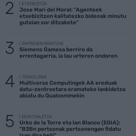
ETXEBIZITZA
Jose Mari del Moral: "Agenteek
etxebizitzen kalitatezko bideoak minutu
gutxian sor ditzakete"
ENPRESEN EMAITZAK
Siemens Gamesa berriro da
errentagarria, ia lau urteren ondoren
TEKNOLOGIA
Multiverse Computingek AA ereduak
datu-zentroetara eramateko lankidetza
abiatu du Qualcommekin
EKINTZAILETZA
Urko de la Torre eta Ian Blanco (EGIA):
"B2Bn pertsonak pertsonengan fidatu
izan dira beti"