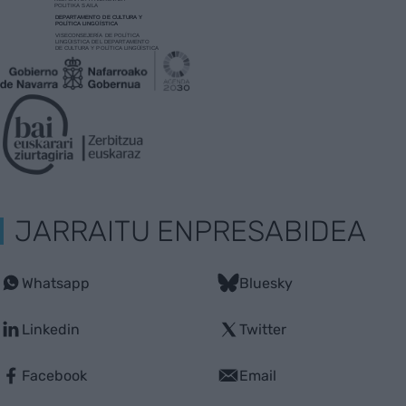
JARRAITU ENPRESABIDEA
Whatsapp
Bluesky
Linkedin
Twitter
Facebook
Email