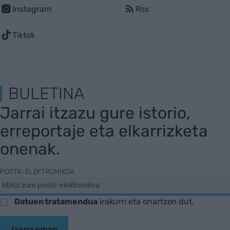
Instagram
Rss
Tiktok
BULETINA
Jarrai itzazu gure istorio,
erreportaje eta elkarrizketa
onenak.
POSTA-ELEKTRONIKOA
Datuen tratamendua
irakurri eta onartzen dut.
Izena eman