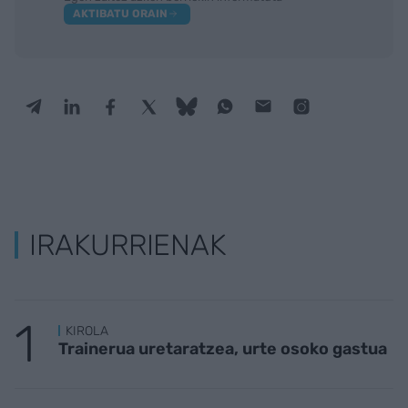
AKTIBATU ORAIN
IRAKURRIENAK
KIROLA
Trainerua uretaratzea, urte osoko gastua