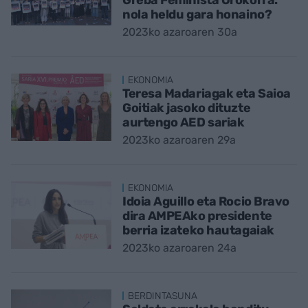
Greba Feminista Orokorra:
nola heldu gara honaino?
2023ko azaroaren 30a
EKONOMIA
Teresa Madariagak eta Saioa
Goitiak jasoko dituzte
aurtengo AED sariak
2023ko azaroaren 29a
EKONOMIA
Idoia Aguillo eta Rocio Bravo
dira AMPEAko presidente
berria izateko hautagaiak
2023ko azaroaren 24a
BERDINTASUNA