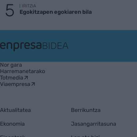
IRITZIA
Egokitzapen egokiaren bila
EnpresaBIDEA
Nor gara
Harremanetarako
Totmedia
Viaempresa
Aktualitatea
Berrikuntza
Ekonomia
Jasangarritasuna