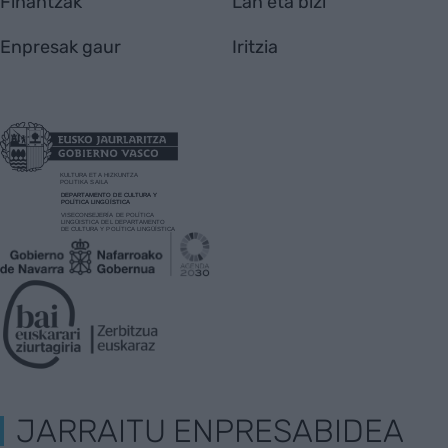
Finantzak
Lan eta bizi
Enpresak gaur
Iritzia
JARRAITU ENPRESABIDEA