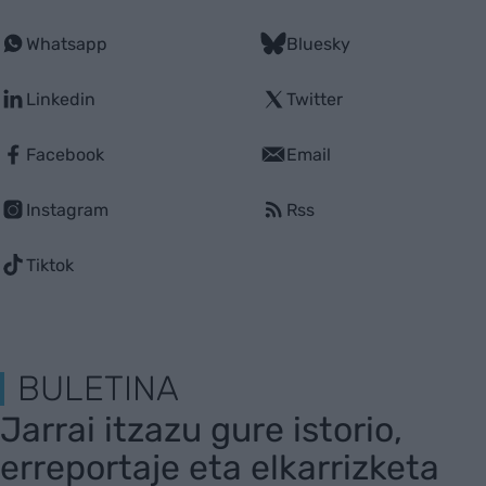
Whatsapp
Bluesky
Linkedin
Twitter
Facebook
Email
Instagram
Rss
Tiktok
BULETINA
Jarrai itzazu gure istorio,
erreportaje eta elkarrizketa