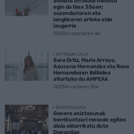
Soldata arrakala handitu
egin da Ibex 35ean:
zuzendariaren eta
langilearen arteko alde
izugarria
2023ko azaroaren 4a
ENPRESAK GAUR
Sara Ortiz, Maria Arroyo,
Azucena Hernandez eta Rosa
Hernandezen ibilbidea
aitortuko du AMPEAk
2023ko urriaren 25a
BERDINTASUNA
Genero aniztasunak
berrikuntzari mesede egiten
diola aldarrikatu dute
Donostian