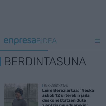
BERDINTASUNA
ELKARRIZKETAK
Leire Bereziartua: "Neska
askok 12 urterekin jada
deskonektatzen dute
zientzia munduarekin"