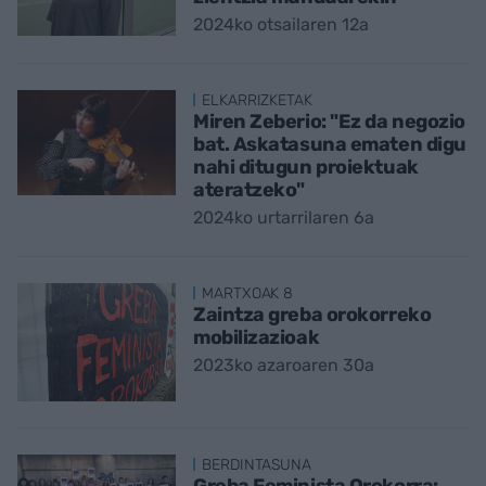
2024ko otsailaren 12a
ELKARRIZKETAK
Miren Zeberio: "Ez da negozio
bat. Askatasuna ematen digu
nahi ditugun proiektuak
ateratzeko"
2024ko urtarrilaren 6a
MARTXOAK 8
Zaintza greba orokorreko
mobilizazioak
2023ko azaroaren 30a
BERDINTASUNA