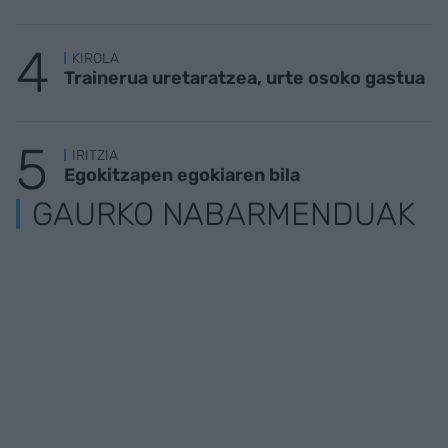
KIROLA
Trainerua uretaratzea, urte osoko gastua
IRITZIA
Egokitzapen egokiaren bila
GAURKO NABARMENDUAK