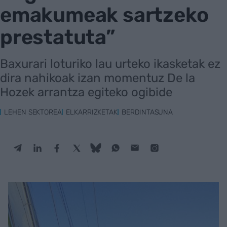
emakumeak sartzeko
prestatuta”
Baxurari loturiko lau urteko ikasketak ez
dira nahikoak izan momentuz De la
Hozek arrantza egiteko ogibide
LEHEN SEKTOREA
ELKARRIZKETAK
BERDINTASUNA