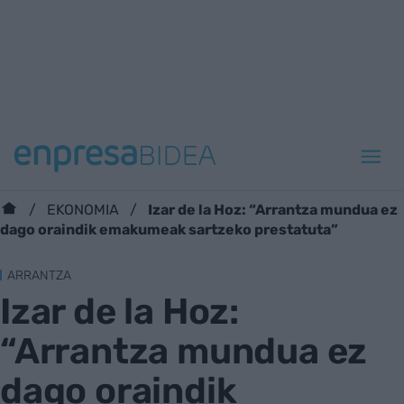
Izar de la Hoz: “Arrantza mundua ez
EKONOMIA
dago oraindik emakumeak sartzeko prestatuta”
ARRANTZA
Izar de la Hoz:
“Arrantza mundua ez
dago oraindik