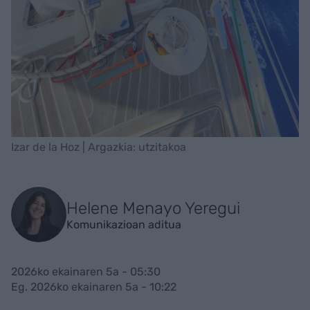
Izar de la Hoz | Argazkia: utzitakoa
Helene Menayo Yeregui
Komunikazioan aditua
2026ko ekainaren 5a - 05:30
Eg. 2026ko ekainaren 5a - 10:22