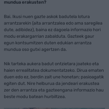
mundua erakusten?
Bai. Ikusi nuen gazte askok badutela lotura
arrantzarekin (aita arrantzalea edo ama saregilea
dute, adibidez), baina ez dagoela informazio hori
modu erakargarrian zabalduta. Gazteek gaur
egun kontsumitzen duten edukian arrantza
mundua oso gutxi agertzen da.
Nik tarteka aukera badut ontzietara joateko eta
haien errealitatea dokumentatzeko. Dirua ematen
duen edo ez, berdin zait une honetan; pasioagatik
egiten dut. Nire helburua da jendeari erakustea
zer den arrantza eta gazteengana informazio hau
beste modu batean hurbiltzea.