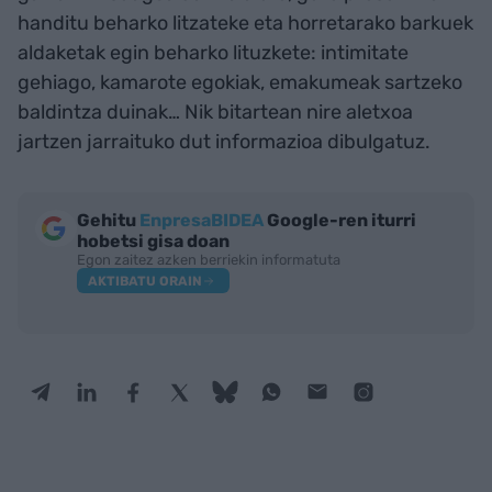
handitu beharko litzateke eta horretarako barkuek
aldaketak egin beharko lituzkete: intimitate
gehiago, kamarote egokiak, emakumeak sartzeko
baldintza duinak… Nik bitartean nire aletxoa
jartzen jarraituko dut informazioa dibulgatuz.
Gehitu
EnpresaBIDEA
Google-ren iturri
hobetsi gisa doan
Egon zaitez azken berriekin informatuta
AKTIBATU ORAIN