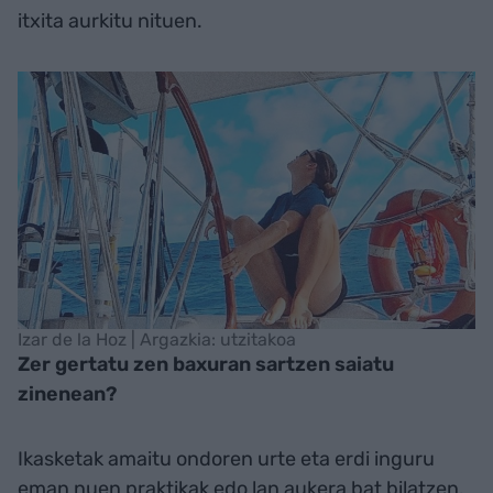
itxita aurkitu nituen.
Izar de la Hoz | Argazkia: utzitakoa
Zer gertatu zen baxuran sartzen saiatu
zinenean?
Ikasketak amaitu ondoren urte eta erdi inguru
eman nuen praktikak edo lan aukera bat bilatzen.