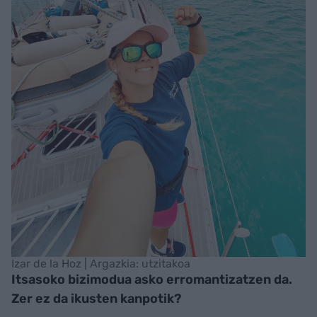
Izar de la Hoz | Argazkia: utzitakoa
Itsasoko bizimodua asko erromantizatzen da.
Zer ez da ikusten kanpotik?