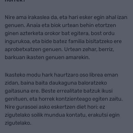
Nire ama irakaslea da, eta hari esker egin ahal izan
genuen. Anaia eta biok urtean behin etortzen
ginen azterketa orokor bat egitera, bost ordu
ingurukoa, eta bide batez familia bisitatzeko ere
aprobetxatzen genuen. Urtean zehar, berriz,
barkuan ikasten genuen amarekin.
Ikasteko modu hark haurtzaro oso librea eman
zidan, baina baita daukaguna baloratzeko
gaitasuna ere. Beste errealitate batzuk ikusi
genituen, eta horrek kontzienteago egiten zaitu.
Nire gurasoei asko eskertzen diet hori: ez
zigutelako soilik mundua kontatu, erakutsi egin
zigutelako.