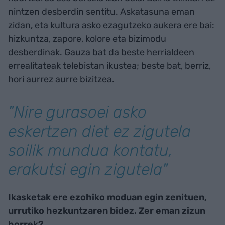
nintzen desberdin sentitu. Askatasuna eman
zidan, eta kultura asko ezagutzeko aukera ere bai:
hizkuntza, zapore, kolore eta bizimodu
desberdinak. Gauza bat da beste herrialdeen
errealitateak telebistan ikustea; beste bat, berriz,
hori aurrez aurre bizitzea.
"Nire gurasoei asko
eskertzen diet ez zigutela
soilik mundua kontatu,
erakutsi egin zigutela"
Ikasketak ere ezohiko moduan egin zenituen,
urrutiko hezkuntzaren bidez. Zer eman zizun
horrek?