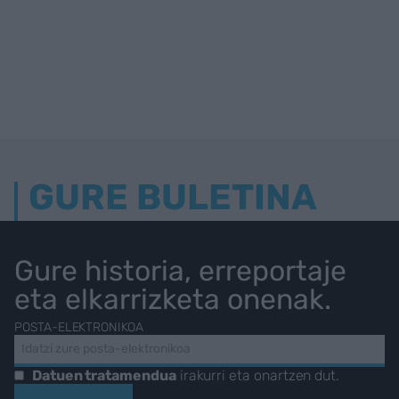
GURE BULETINA
Gure historia, erreportaje
eta elkarrizketa onenak.
POSTA-ELEKTRONIKOA
Datuen tratamendua
irakurri eta onartzen dut.