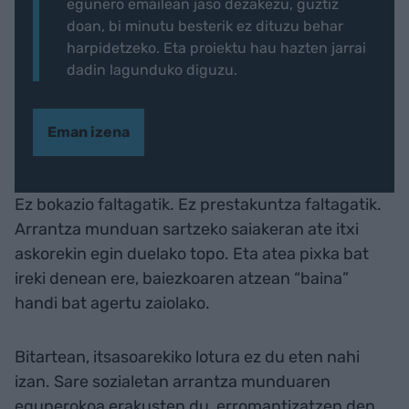
egunero emailean jaso dezakezu, guztiz
doan, bi minutu besterik ez dituzu behar
harpidetzeko. Eta proiektu hau hazten jarrai
dadin lagunduko diguzu.
Eman izena
Ez bokazio faltagatik. Ez prestakuntza faltagatik.
Arrantza munduan sartzeko saiakeran ate itxi
askorekin egin duelako topo. Eta atea pixka bat
ireki denean ere, baiezkoaren atzean “baina”
handi bat agertu zaiolako.
Bitartean, itsasoarekiko lotura ez du eten nahi
izan. Sare sozialetan arrantza munduaren
egunerokoa erakusten du, erromantizatzen den