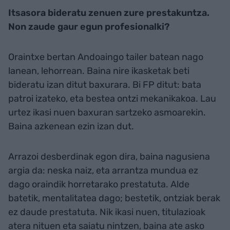
Itsasora bideratu zenuen zure prestakuntza.
Non zaude gaur egun profesionalki?
Oraintxe bertan Andoaingo tailer batean nago
lanean, lehorrean. Baina nire ikasketak beti
bideratu izan ditut baxurara. Bi FP ditut: bata
patroi izateko, eta bestea ontzi mekanikakoa. Lau
urtez ikasi nuen baxuran sartzeko asmoarekin.
Baina azkenean ezin izan dut.
Arrazoi desberdinak egon dira, baina nagusiena
argia da: neska naiz, eta arrantza mundua ez
dago oraindik horretarako prestatuta. Alde
batetik, mentalitatea dago; bestetik, ontziak berak
ez daude prestatuta. Nik ikasi nuen, titulazioak
atera nituen eta saiatu nintzen, baina ate asko