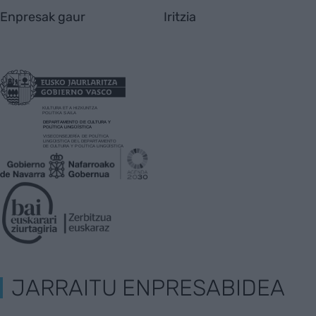
Enpresak gaur
Iritzia
JARRAITU ENPRESABIDEA