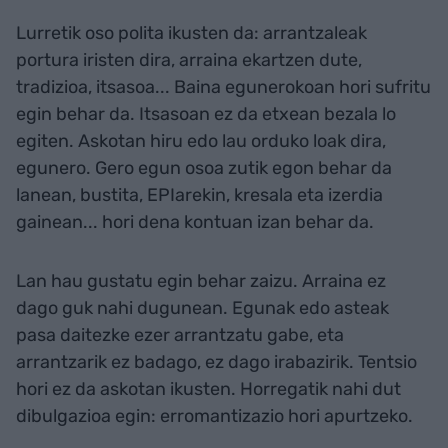
Lurretik oso polita ikusten da: arrantzaleak
portura iristen dira, arraina ekartzen dute,
tradizioa, itsasoa... Baina egunerokoan hori sufritu
egin behar da. Itsasoan ez da etxean bezala lo
egiten. Askotan hiru edo lau orduko loak dira,
egunero. Gero egun osoa zutik egon behar da
lanean, bustita, EPIarekin, kresala eta izerdia
gainean... hori dena kontuan izan behar da.
Lan hau gustatu egin behar zaizu. Arraina ez
dago guk nahi dugunean. Egunak edo asteak
pasa daitezke ezer arrantzatu gabe, eta
arrantzarik ez badago, ez dago irabazirik. Tentsio
hori ez da askotan ikusten. Horregatik nahi dut
dibulgazioa egin: erromantizazio hori apurtzeko.