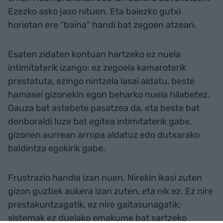
Ezezko asko jaso nituen. Eta baiezko gutxi
horietan ere “baina” handi bat zegoen atzean.
Esaten zidaten kontuan hartzeko ez nuela
intimitaterik izango: ez zegoela kamaroterik
prestatuta, ezingo nintzela lasai aldatu, beste
hamasei gizonekin egon beharko nuela hilabetez.
Gauza bat astebete pasatzea da, eta beste bat
denboraldi luze bat egitea intimitaterik gabe,
gizonen aurrean arropa aldatuz edo dutxarako
baldintza egokirik gabe.
Frustrazio handia izan nuen. Nirekin ikasi zuten
gizon guztiek aukera izan zuten, eta nik ez. Ez nire
prestakuntzagatik, ez nire gaitasunagatik;
sistemak ez duelako emakume bat sartzeko