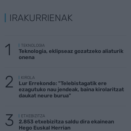
IRAKURRIENAK
TEKNOLOGIA
Teknologia, eklipseaz gozatzeko aliaturik
onena
KIROLA
Lur Errekondo: "Telebistagatik ere
ezagutuko nau jendeak, baina kirolaritzat
daukat neure burua"
ETXEBIZITZA
2.853 etxebizitza saldu dira ekainean
Hego Euskal Herrian