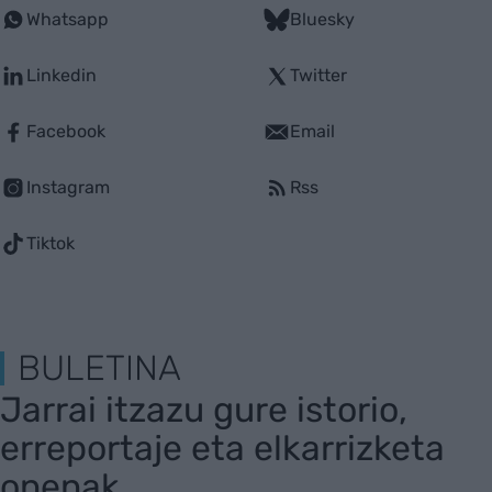
Whatsapp
Bluesky
Linkedin
Twitter
Facebook
Email
Instagram
Rss
Tiktok
BULETINA
Jarrai itzazu gure istorio,
erreportaje eta elkarrizketa
onenak.