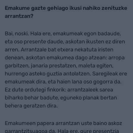
Emakume gazte gehiago ikusi nahiko zenituzke
arrantzan?
Bai, noski. Hala ere, emakumeak egon badaude,
eta oso presente daude, askotan ikusten ez diren
arren. Arrantzale bat etxera nekatuta iristen
denean, askotan emakumea dago atzean: arropa
garbitzen, janaria prestatzen, maleta egiten,
hurrengo asteko guztia antolatzen. Saregileak ere
emakumeak dira, eta haien lana oso gogorra da.
Ez dute ordutegi finkorik: arrantzaleek sarea
biharko behar badute, eguneko planak bertan
behera geratzen dira.
Emakumeen papera arrantzan uste baino askoz
garrantzitsuagoa da. Hala ere, gure presentzia