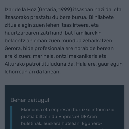
Izar de la Hoz (Getaria, 1999) itsasoan hazi da, eta
itsasorako prestatu du bere burua. Bi hilabete
zituela egin zuen lehen itsas irteera, eta
haurtzaroaren zati handi bat familiarekin
belaontzian eman zuen mundua zeharkatzen.
Gerora, bide profesionala ere norabide berean
eraiki zuen: marinela, ontzi mekanikaria eta
Alturako patroi tituluduna da. Hala ere, gaur egun
lehorrean ari da lanean.
Behar zaitugu!
Ekonomia eta enpresari buruzko informazio
guztia biltzen du EnpresaBIDEAren
buletinak, euskara hutsean. Egunero-