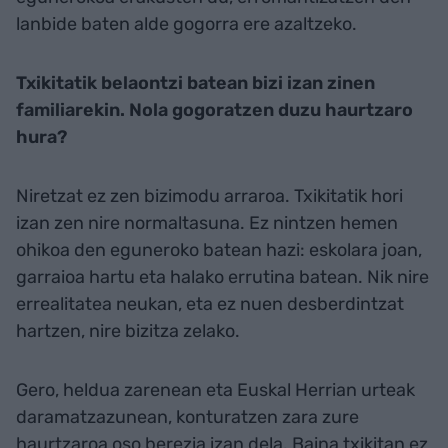
lanbide baten alde gogorra ere azaltzeko.
Txikitatik belaontzi batean bizi izan zinen
familiarekin. Nola gogoratzen duzu haurtzaro
hura?
Niretzat ez zen bizimodu arraroa. Txikitatik hori
izan zen nire normaltasuna. Ez nintzen hemen
ohikoa den eguneroko batean hazi: eskolara joan,
garraioa hartu eta halako errutina batean. Nik nire
errealitatea neukan, eta ez nuen desberdintzat
hartzen, nire bizitza zelako.
Gero, heldua zarenean eta Euskal Herrian urteak
daramatzazunean, konturatzen zara zure
haurtzaroa oso berezia izan dela. Baina txikitan ez