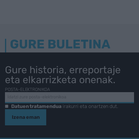
GURE BULETINA
Gure historia, erreportaje
eta elkarrizketa onenak.
POSTA-ELEKTRONIKOA
Datuen tratamendua
irakurri eta onartzen dut.
Izena eman