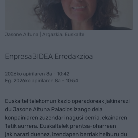
Jasone Altuna | Argazkia: Euskaltel
EnpresaBIDEA Erredakzioa
2026ko apirilaren 8a - 10:42
Eg. 2026ko apirilaren 8a - 10:54
Euskaltel telekomunikazio operadoreak jakinarazi
du Jasone Altuna Palacios izango dela
konpainiaren zuzendari nagusi berria, ekainaren
1etik aurrera. Euskaltelek prentsa-oharrean
jakinarazi duenez, izendapen berriak helburu du