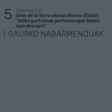
EKINTZAILETZA
Urko de la Torre eta Ian Blanco (EGIA):
"B2Bn pertsonak pertsonengan fidatu
izan dira beti"
GAURKO NABARMENDUAK