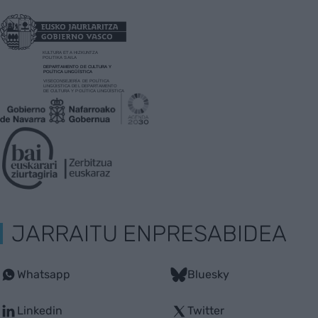
JARRAITU ENPRESABIDEA
Whatsapp
Bluesky
Linkedin
Twitter