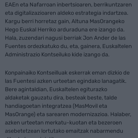
EAEn eta Nafarroan inbertsioaren, berrikuntzaren
eta digitalizazioaren aldeko estrategia indartzea.
Kargu berri horretaz gain, Altuna MasOrangeko
Hego Euskal Herriko arduraduna ere izango da.
Hala, zuzendari nagusi berriak Jon Ander de las
Fuentes ordezkatuko du, eta, gainera, Euskaltelen
Administrazio Kontseiluko kide izango da.
Konpainaiko Kontseilluak eskerrak eman dizkio de
las Fuentesi azken urteetan egindako lanagatik.
Bere agintaldian, Euskaltelen egiturazko
aldaketak gauzatu dira, besteak beste, talde
handiagoetan integratzea (MasMovil eta
MasOrange) eta sarearen modernizazioa. Halaber,
azken urteetan merkatu-kuotan eta bezeroen
asebetetzean lortutako emaitzak nabarmendu