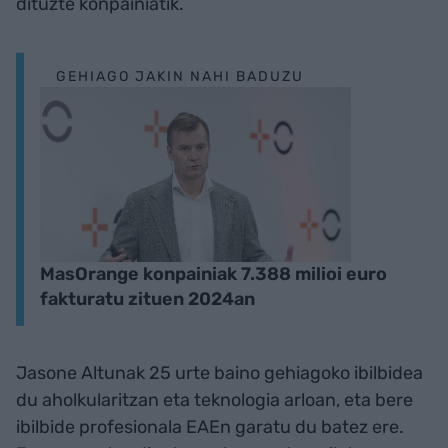
dituzte konpainiatik.
GEHIAGO JAKIN NAHI BADUZU
MasOrange konpainiak 7.388 milioi euro
fakturatu zituen 2024an
Jasone Altunak 25 urte baino gehiagoko ibilbidea
du aholkularitzan eta teknologia arloan, eta bere
ibilbide profesionala EAEn garatu du batez ere.