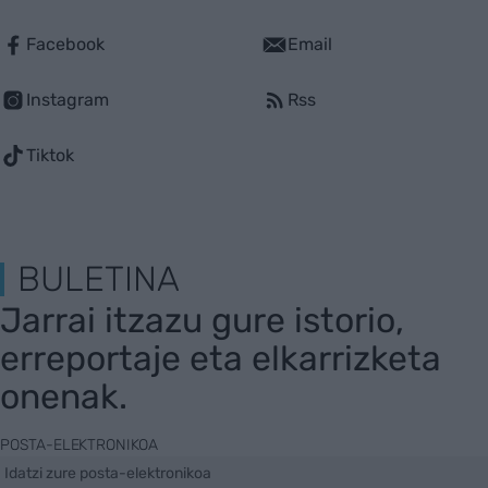
Facebook
Email
Instagram
Rss
Tiktok
BULETINA
Jarrai itzazu gure istorio,
erreportaje eta elkarrizketa
onenak.
POSTA-ELEKTRONIKOA