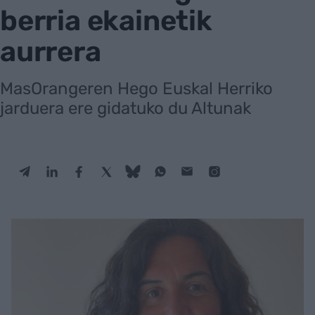
berria ekainetik
aurrera
MasOrangeren Hego Euskal Herriko
jarduera ere gidatuko du Altunak