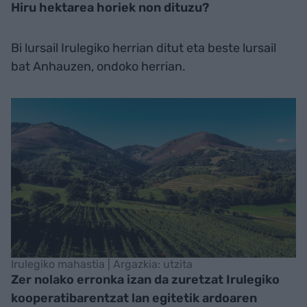
Hiru hektarea horiek non dituzu?
Bi lursail Irulegiko herrian ditut eta beste lursail
bat Anhauzen, ondoko herrian.
Irulegiko mahastia | Argazkia: utzita
Zer nolako erronka izan da zuretzat Irulegiko
kooperatibarentzat lan egitetik ardoaren