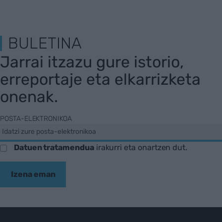
BULETINA
Jarrai itzazu gure istorio,
erreportaje eta elkarrizketa
onenak.
POSTA-ELEKTRONIKOA
Datuen tratamendua
irakurri eta onartzen dut.
Izena eman