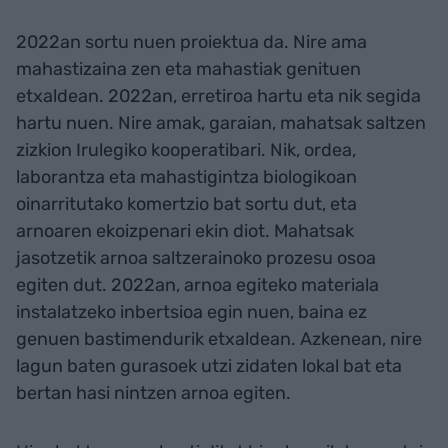
2022an sortu nuen proiektua da. Nire ama
mahastizaina zen eta mahastiak genituen
etxaldean. 2022an, erretiroa hartu eta nik segida
hartu nuen. Nire amak, garaian, mahatsak saltzen
zizkion Irulegiko kooperatibari. Nik, ordea,
laborantza eta mahastigintza biologikoan
oinarritutako komertzio bat sortu dut, eta
arnoaren ekoizpenari ekin diot. Mahatsak
jasotzetik arnoa saltzerainoko prozesu osoa
egiten dut. 2022an, arnoa egiteko materiala
instalatzeko inbertsioa egin nuen, baina ez
genuen bastimendurik etxaldean. Azkenean, nire
lagun baten gurasoek utzi zidaten lokal bat eta
bertan hasi nintzen arnoa egiten.