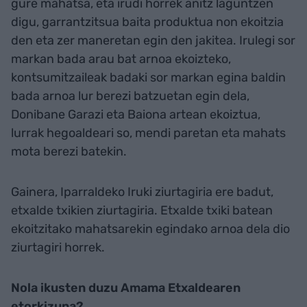
gure mahatsa, eta irudi horrek anitz laguntzen
digu, garrantzitsua baita produktua non ekoitzia
den eta zer maneretan egin den jakitea. Irulegi sor
markan bada arau bat arnoa ekoizteko,
kontsumitzaileak badaki sor markan egina baldin
bada arnoa lur berezi batzuetan egin dela,
Donibane Garazi eta Baiona artean ekoiztua,
lurrak hegoaldeari so, mendi paretan eta mahats
mota berezi batekin.
Gainera, Iparraldeko Iruki ziurtagiria ere badut,
etxalde txikien ziurtagiria. Etxalde txiki batean
ekoitzitako mahatsarekin egindako arnoa dela dio
ziurtagiri horrek.
Nola ikusten duzu Amama Etxaldearen
etorkizuna?