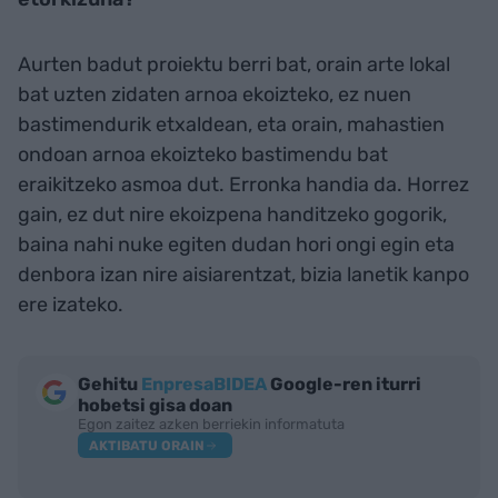
Aurten badut proiektu berri bat, orain arte lokal
bat uzten zidaten arnoa ekoizteko, ez nuen
bastimendurik etxaldean, eta orain, mahastien
ondoan arnoa ekoizteko bastimendu bat
eraikitzeko asmoa dut. Erronka handia da. Horrez
gain, ez dut nire ekoizpena handitzeko gogorik,
baina nahi nuke egiten dudan hori ongi egin eta
denbora izan nire aisiarentzat, bizia lanetik kanpo
ere izateko.
Gehitu
EnpresaBIDEA
Google-ren iturri
hobetsi gisa doan
Egon zaitez azken berriekin informatuta
AKTIBATU ORAIN