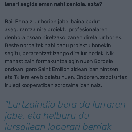
lanari segida eman nahi zeniola, ezta?
Bai. Ez naiz lur horien jabe, baina badut
asegurantza nire proiektu profesionalaren
denbora osoan niretzako izanen direla lur horiek.
Beste norbaitek nahi badu proiektu honekin
segitu, berarentzat izango dira lur horiek. Nik
mahastizain formakuntza egin nuen Bordele
ondoan, gero Saint Emilion aldean izan nintzen
eta Txilera ere bidaiatu nuen. Ondoren, zazpi urtez
Irulegi kooperatiban sorozaina izan naiz.
"Lurtzaindia bera da lurraren
jabe, eta helburu du
lursailean laborari berriak