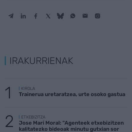
IRAKURRIENAK
KIROLA
Trainerua uretaratzea, urte osoko gastua
ETXEBIZITZA
Jose Mari Moral: "Agenteek etxebizitzen
kalitatezko bideoak minutu gutxian sor