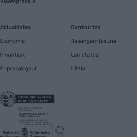
Viaempresa
Aktualitatea
Berrikuntza
Ekonomia
Jasangarritasuna
Finantzak
Lan eta bizi
Enpresak gaur
Iritzia