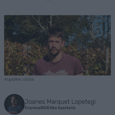
Argazkia: utzita
Joanes Marquet Lopetegi
EnpresaBIDEAko kazetaria