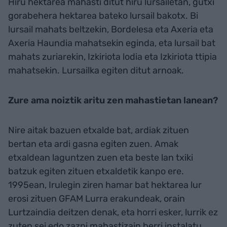
Hiru hektarea mahasti ditut hiru lursailetan, gutxi
gorabehera hektarea bateko lursail bakotx. Bi
lursail mahats beltzekin, Bordelesa eta Axeria eta
Axeria Haundia mahatsekin eginda, eta lursail bat
mahats zuriarekin, Izkiriota lodia eta Izkiriota ttipia
mahatsekin. Lursailka egiten ditut arnoak.
Zure ama noiztik aritu zen mahastietan lanean?
Nire aitak bazuen etxalde bat, ardiak zituen
bertan eta ardi gasna egiten zuen. Amak
etxaldean laguntzen zuen eta beste lan txiki
batzuk egiten zituen etxaldetik kanpo ere.
1995ean, Irulegin ziren hamar bat hektarea lur
erosi zituen GFAM Lurra erakundeak, orain
Lurtzaindia deitzen denak, eta horri esker, lurrik ez
zuten sei edo zazpi mahastizain berri instalatu