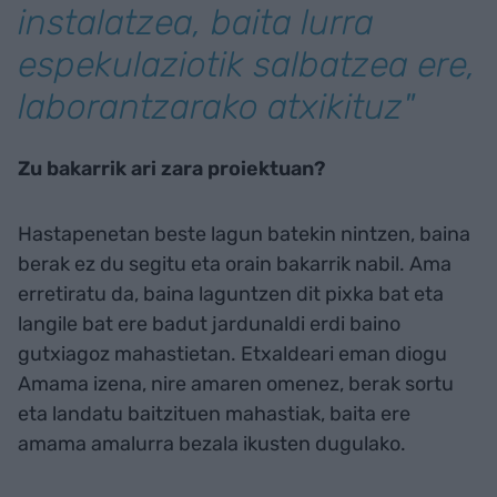
instalatzea, baita lurra
espekulaziotik salbatzea ere,
laborantzarako atxikituz"
Zu bakarrik ari zara proiektuan?
Hastapenetan beste lagun batekin nintzen, baina
berak ez du segitu eta orain bakarrik nabil. Ama
erretiratu da, baina laguntzen dit pixka bat eta
langile bat ere badut jardunaldi erdi baino
gutxiagoz mahastietan. Etxaldeari eman diogu
Amama izena, nire amaren omenez, berak sortu
eta landatu baitzituen mahastiak, baita ere
amama amalurra bezala ikusten dugulako.