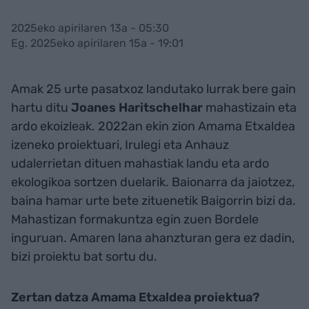
2025eko apirilaren 13a - 05:30
Eg. 2025eko apirilaren 15a - 19:01
Amak 25 urte pasatxoz landutako lurrak bere gain
hartu ditu
Joanes Haritschelhar
mahastizain eta
ardo ekoizleak. 2022an ekin zion Amama Etxaldea
izeneko proiektuari, Irulegi eta Anhauz
udalerrietan dituen mahastiak landu eta ardo
ekologikoa sortzen duelarik. Baionarra da jaiotzez,
baina hamar urte bete zituenetik Baigorrin bizi da.
Mahastizan formakuntza egin zuen Bordele
inguruan. Amaren lana ahanzturan gera ez dadin,
bizi proiektu bat sortu du.
Zertan datza Amama Etxaldea proiektua?