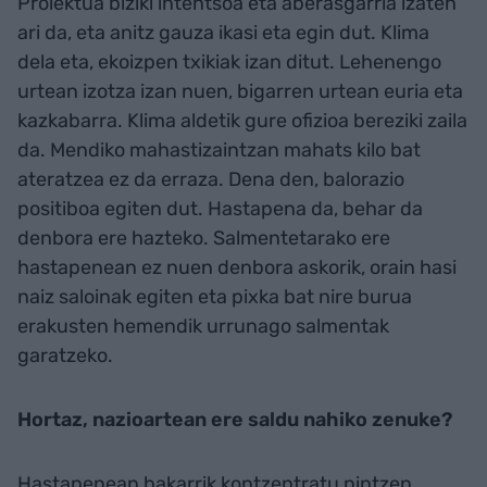
Proiektua biziki intentsoa eta aberasgarria izaten
ari da, eta anitz gauza ikasi eta egin dut. Klima
dela eta, ekoizpen txikiak izan ditut. Lehenengo
urtean izotza izan nuen, bigarren urtean euria eta
kazkabarra. Klima aldetik gure ofizioa bereziki zaila
da. Mendiko mahastizaintzan mahats kilo bat
ateratzea ez da erraza. Dena den, balorazio
positiboa egiten dut. Hastapena da, behar da
denbora ere hazteko. Salmentetarako ere
hastapenean ez nuen denbora askorik, orain hasi
naiz saloinak egiten eta pixka bat nire burua
erakusten hemendik urrunago salmentak
garatzeko.
Hortaz, nazioartean ere saldu nahiko zenuke?
Hastapenean bakarrik kontzentratu nintzen