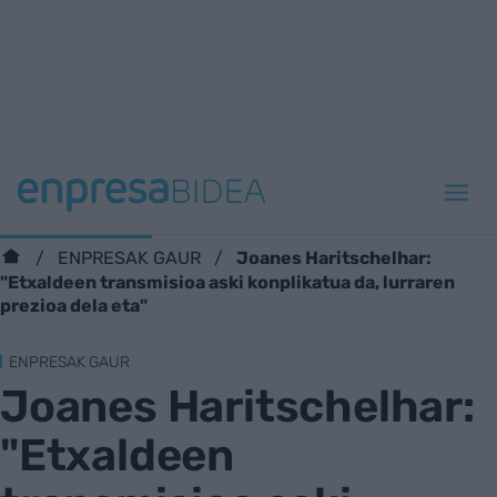
Joanes Haritschelhar:
ENPRESAK GAUR
"Etxaldeen transmisioa aski konplikatua da, lurraren
prezioa dela eta"
ENPRESAK GAUR
Joanes Haritschelhar:
"Etxaldeen