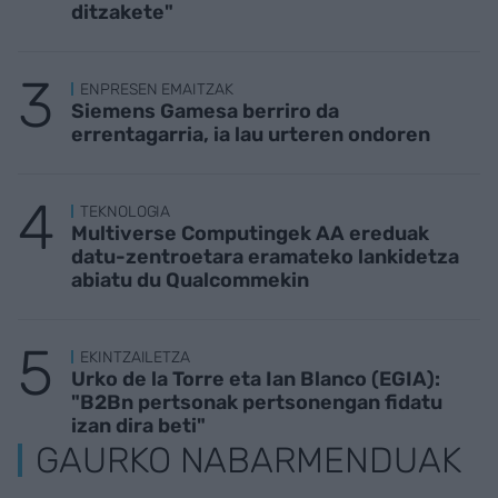
ditzakete"
ENPRESEN EMAITZAK
Siemens Gamesa berriro da
errentagarria, ia lau urteren ondoren
TEKNOLOGIA
Multiverse Computingek AA ereduak
datu-zentroetara eramateko lankidetza
abiatu du Qualcommekin
EKINTZAILETZA
Urko de la Torre eta Ian Blanco (EGIA):
"B2Bn pertsonak pertsonengan fidatu
izan dira beti"
GAURKO NABARMENDUAK