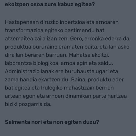
ekoizpen osoa zure kabuz egitea?
Hastapenean diruzko inbertsioa eta arnoaren
transformazioa egiteko bastimendu bat
atzemaitea zaila izan zen. Gero, erronka ederra da,
produktua bururaino eramaten baita, eta lan asko
dira lan beraren barruan. Mahatsa ekoitzi,
laborantza biologikoa, arnoa egin eta saldu.
Administrazio lanak ere buruhauste ugari eta
zama handia ekartzen du. Baina, produktu eder
bat egitea eta Irulegiko mahastizain berrien
artean egon eta arnoen dinamikan parte hartzea
biziki pozgarria da.
Salmenta nori eta non egiten duzu?