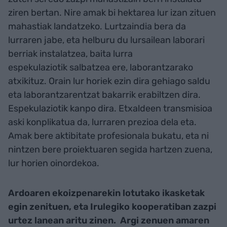
ziren bertan. Nire amak bi hektarea lur izan zituen
mahastiak landatzeko. Lurtzaindia bera da
lurraren jabe, eta helburu du lursailean laborari
berriak instalatzea, baita lurra
espekulaziotik salbatzea ere, laborantzarako
atxikituz. Orain lur horiek ezin dira gehiago saldu
eta laborantzarentzat bakarrik erabiltzen dira.
Espekulaziotik kanpo dira. Etxaldeen transmisioa
aski konplikatua da, lurraren prezioa dela eta.
Amak bere aktibitate profesionala bukatu, eta ni
nintzen bere proiektuaren segida hartzen zuena,
lur horien oinordekoa.
Ardoaren ekoizpenarekin lotutako ikasketak
egin zenituen, eta Irulegiko kooperatiban zazpi
urtez lanean aritu zinen. Argi zenuen amaren