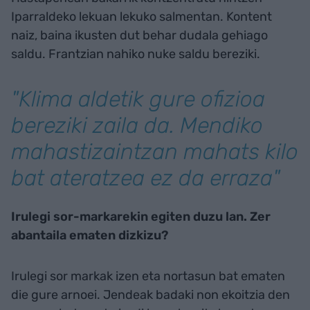
Iparraldeko lekuan lekuko salmentan. Kontent
naiz, baina ikusten dut behar dudala gehiago
saldu. Frantzian nahiko nuke saldu bereziki.
"Klima aldetik gure ofizioa
bereziki zaila da. Mendiko
mahastizaintzan mahats kilo
bat ateratzea ez da erraza"
Irulegi sor-markarekin egiten duzu lan. Zer
abantaila ematen dizkizu?
Irulegi sor markak izen eta nortasun bat ematen
die gure arnoei. Jendeak badaki non ekoitzia den