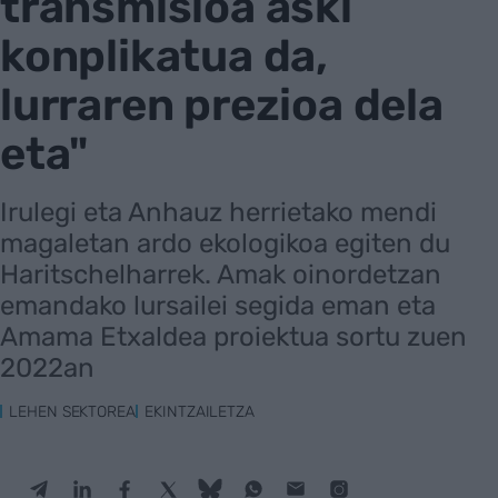
transmisioa aski
konplikatua da,
lurraren prezioa dela
eta"
Irulegi eta Anhauz herrietako mendi
magaletan ardo ekologikoa egiten du
Haritschelharrek. Amak oinordetzan
emandako lursailei segida eman eta
Amama Etxaldea proiektua sortu zuen
2022an
LEHEN SEKTOREA
EKINTZAILETZA