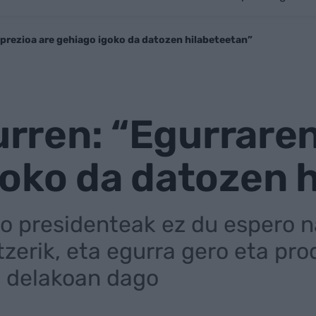
n prezioa are gehiago igoko da datozen hilabeteetan”
aurren: “Egurrare
oko da datozen 
o presidenteak ez du espero n
zerik, eta egurra gero eta pro
o delakoan dago