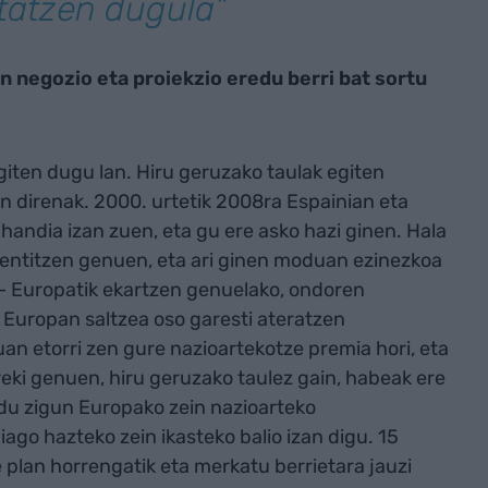
tatzen dugula”
 negozio eta proiekzio eredu berri bat sortu
iten dugu lan. Hiru geruzako taulak egiten
en direnak. 2000. urtetik 2008ra Espainian eta
handia izan zuen, eta gu ere asko hazi ginen. Hala
sentitzen genuen, eta ari ginen moduan ezinezkoa
– Europatik ekartzen genuelako, ondoren
a Europan saltzea oso garesti ateratzen
duan etorri zen gure nazioartekotze premia hori, eta
reki genuen, hiru geruzako taulez gain, habeak ere
ldu zigun Europako zein nazioarteko
ago hazteko zein ikasteko balio izan digu. 15
plan horrengatik eta merkatu berrietara jauzi