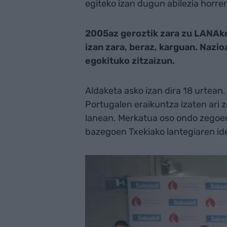
egiteko izan dugun abilezia horren
2005az geroztik zara zu LANAk
izan zara, beraz, karguan. Nazi
egokituko zitzaizun.
Aldaketa asko izan dira 18 urtean
Portugalen eraikuntza izaten ari z
lanean. Merkatua oso ondo zegoen
bazegoen Txekiako lantegiaren idei