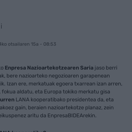
i
4ko otsailaren 15a - 08:53
ko
Enpresa Nazioartekotzearen Saria
jaso berri
k, bere nazioarteko negozioaren garapenean
k. Izan ere, merkatuak egoera txarrean izan arren,
, fokua aldatu, eta Europa tokiko merkatu gisa
laurren
LANA kooperatibako presidentea da, eta
koez gain, beraien nazioartekotze planaz, zein
reikuspenez aritu da EnpresaBIDEArekin.