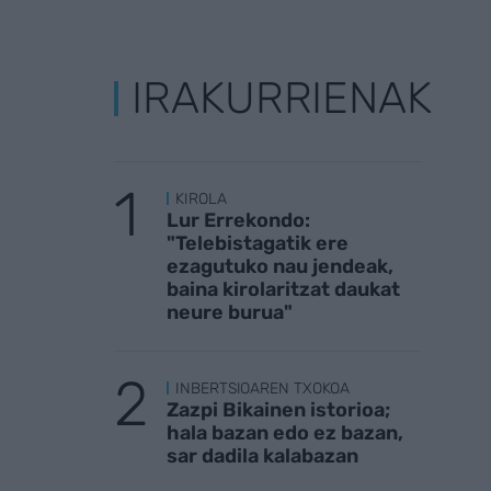
IRAKURRIENAK
KIROLA
Lur Errekondo:
"Telebistagatik ere
ezagutuko nau jendeak,
baina kirolaritzat daukat
neure burua"
INBERTSIOAREN TXOKOA
Zazpi Bikainen istorioa;
hala bazan edo ez bazan,
sar dadila kalabazan