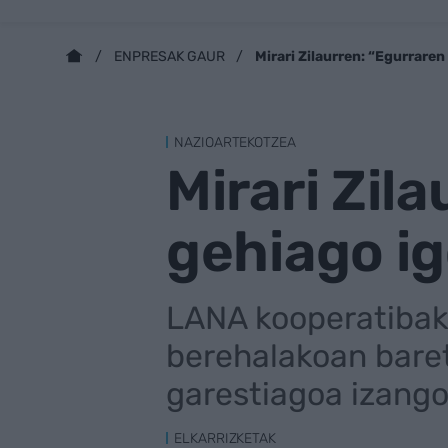
Mirari Zilaurren: “Egurrare
ENPRESAK GAUR
NAZIOARTEKOTZEA
Mirari Zil
gehiago ig
LANA kooperatibak
berehalakoan baret
garestiagoa izang
ELKARRIZKETAK