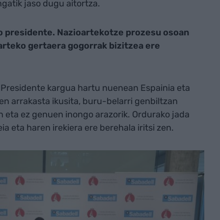
gatik jaso dugu aitortza.
o presidente. Nazioartekotze prozesu osoan
oarteko gertaera gogorrak bizitzea ere
. Presidente kargua hartu nuenean Espainia eta
en arrakasta ikusita, buru-belarri genbiltzan
 eta ez genuen inongo arazorik. Ordurako jada
a eta haren irekiera ere berehala iritsi zen.