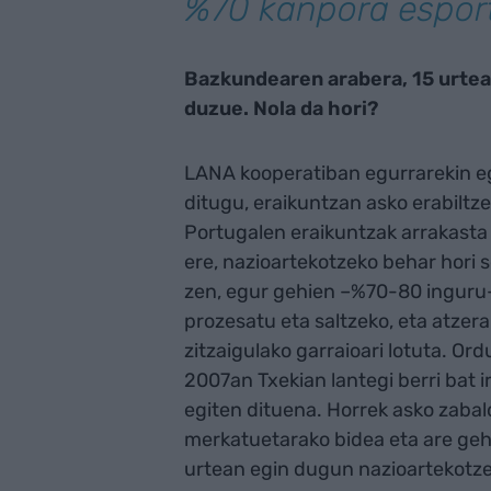
%70 kanpora espor
Bazkundearen arabera, 15 urtean
duzue. Nola da hori?
LANA kooperatiban egurrarekin eg
ditugu, eraikuntzan asko erabiltz
Portugalen eraikuntzak arrakasta 
ere, nazioartekotzeko behar hori 
zen, egur gehien –%70-80 inguru­
prozesatu eta saltzeko, eta atzer
zitzaigulako garraioari lotuta. Or
2007an Txekian lantegi berri bat i
egiten dituena. Horrek asko zaba
merkatuetarako bidea eta are gehi
urtean egin dugun nazioartekotze 