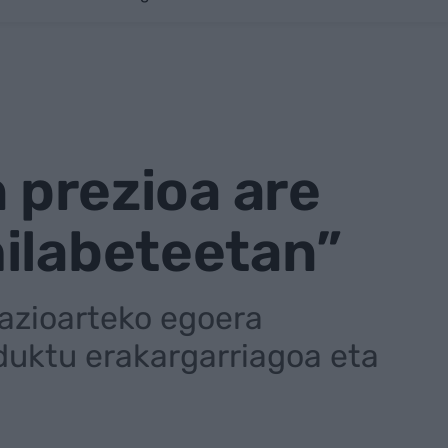
n prezioa are
hilabeteetan”
azioarteko egoera
duktu erakargarriagoa eta