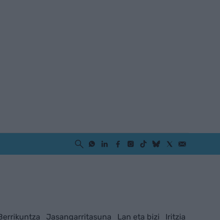
Berrikuntza
Jasangarritasuna
Lan eta bizi
Iritzia