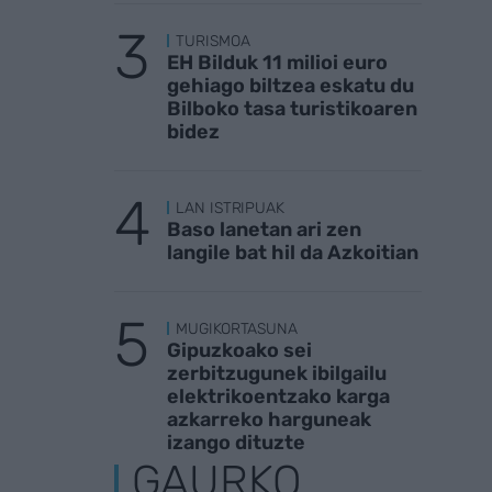
TURISMOA
EH Bilduk 11 milioi euro
gehiago biltzea eskatu du
Bilboko tasa turistikoaren
bidez
LAN ISTRIPUAK
Baso lanetan ari zen
langile bat hil da Azkoitian
MUGIKORTASUNA
Gipuzkoako sei
zerbitzugunek ibilgailu
elektrikoentzako karga
azkarreko harguneak
izango dituzte
GAURKO