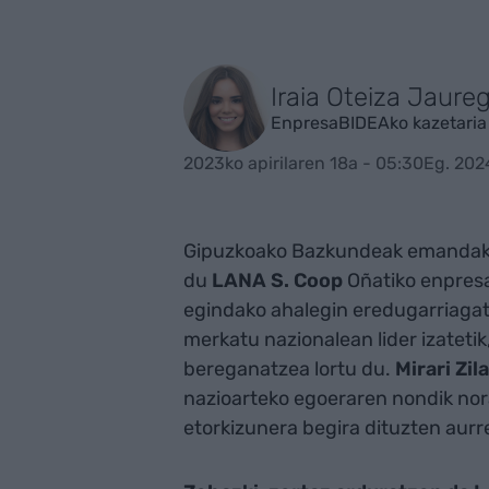
Iraia Oteiza Jaureg
EnpresaBIDEAko kazetaria
2023ko apirilaren 18a - 05:30
Eg. 202
Gipuzkoako Bazkundeak emanda
du
LANA S. Coop
Oñatiko enpresa
egindako ahalegin eredugarriagati
merkatu nazionalean lider izatetik
bereganatzea lortu du.
Mirari Zi
nazioarteko egoeraren nondik nora
etorkizunera begira dituzten aur