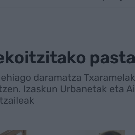
koitzitako past
gehiago daramatza Txaramelak
tzen. Izaskun Urbanetak eta A
tzaileak