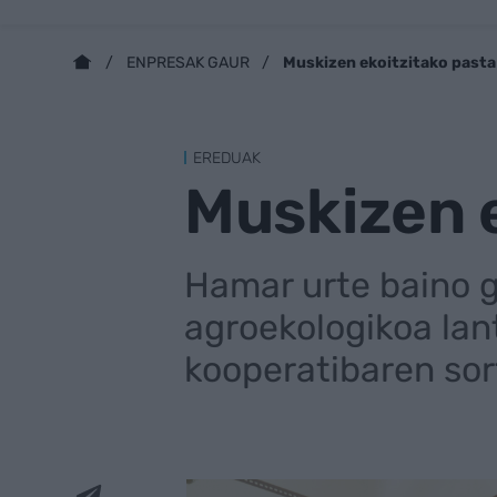
Muskizen ekoitzitako pasta
ENPRESAK GAUR
EREDUAK
Muskizen e
Hamar urte baino 
agroekologikoa lan
kooperatibaren sor