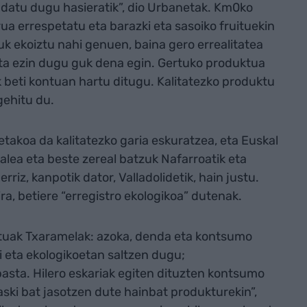
ndatu dugu hasieratik”, dio Urbanetak. Km0ko
urua errespetatu eta barazki eta sasoiko fruituekin
uk ekoiztu nahi genuen, baina gero errealitatea
 eta ezin dugu guk dena egin. Gertuko produktua
k beti kontuan hartu ditugu. Kalitatezko produktu
gehitu du.
akoa da kalitatezko garia eskuratzea, eta Euskal
alea eta beste zereal batzuk Nafarroatik eta
rriz, kanpotik dator, Valladolidetik, hain justu.
a, betiere “erregistro ekologikoa” dutenak.
uktuak Txaramelak: azoka, denda eta kontsumo
i eta ekologikoetan saltzen dugu;
sta. Hilero eskariak egiten dituzten kontsumo
aski bat jasotzen dute hainbat produkturekin”,