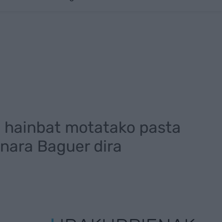
a
 hainbat motatako pasta
inara Baguer dira