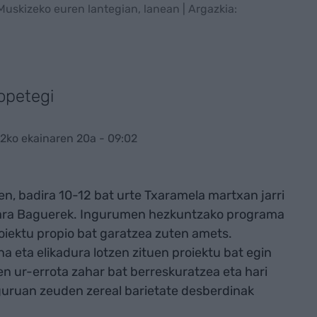
uskizeko euren lantegian, lanean | Argazkia:
opetegi
2ko ekainaren 20a - 09:02
en, badira 10-12 bat urte Txaramela martxan jarri
nara Baguerek. Ingurumen hezkuntzako programa
roiektu propio bat garatzea zuten amets.
 eta elikadura lotzen zituen proiektu bat egin
n ur-errota zahar bat berreskuratzea eta hari
guruan zeuden zereal barietate desberdinak