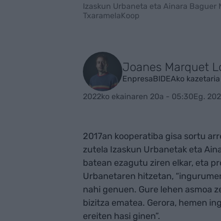
Izaskun Urbaneta eta Ainara Baguer M
TxaramelaKoop
Joanes Marquet L
EnpresaBIDEAko kazetaria
2022ko ekainaren 20a - 05:30
Eg. 202
2017an kooperatiba gisa sortu arr
zutela Izaskun Urbanetak eta Ai
batean ezagutu ziren elkar, eta p
Urbanetaren hitzetan, “ingurumena
nahi genuen. Gure lehen asmoa ze
bizitza ematea. Gerora, hemen in
ereiten hasi ginen”.