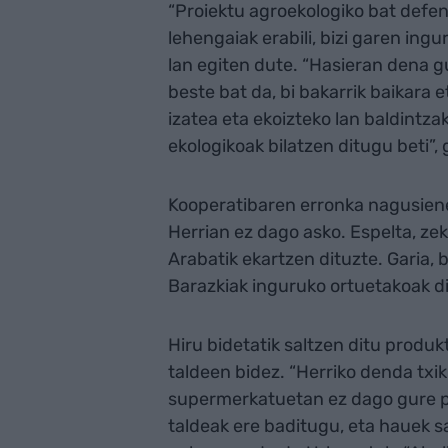
“Proiektu agroekologiko bat defe
lehengaiak erabili, bizi garen ing
lan egiten dute. “Hasieran dena g
beste bat da, bi bakarrik baikara
izatea eta ekoizteko lan baldintza
ekologikoak bilatzen ditugu beti”, 
Kooperatibaren erronka nagusienet
Herrian ez dago asko. Espelta, zek
Arabatik ekartzen dituzte. Garia, be
Barazkiak inguruko ortuetakoak dir
Hiru bidetatik saltzen ditu prod
taldeen bidez. “Herriko denda txik
supermerkatuetan ez dago gure pa
taldeak ere baditugu, eta hauek s