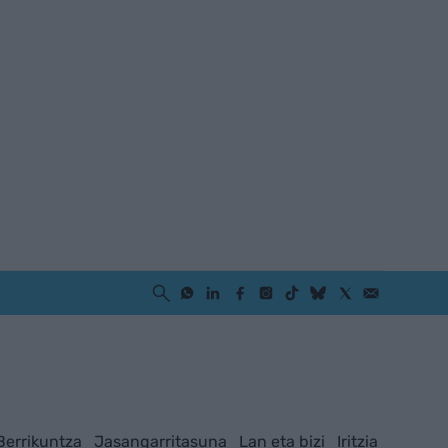
Berrikuntza
Jasangarritasuna
Lan eta bizi
Iritzia