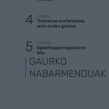
KIROLA
Trainerua uretaratzea,
urte osoko gastua
IRITZIA
Egokitzapen egokiaren
bila
GAURKO
NABARMENDUAK