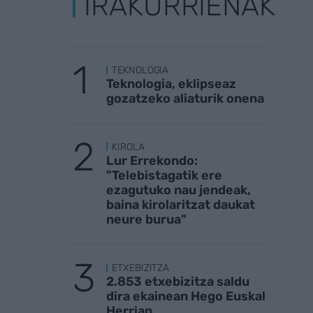
IRAKURRIENAK
TEKNOLOGIA
Teknologia, eklipseaz
gozatzeko aliaturik onena
KIROLA
Lur Errekondo:
"Telebistagatik ere
ezagutuko nau jendeak,
baina kirolaritzat daukat
neure burua"
ETXEBIZITZA
2.853 etxebizitza saldu
dira ekainean Hego Euskal
Herrian