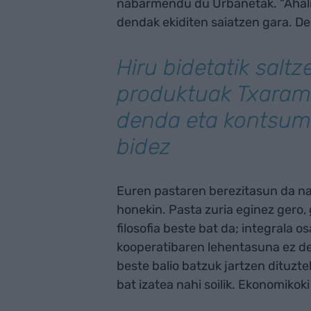
nabarmendu du Urbanetak. “Ahali
dendak ekiditen saiatzen gara. D
Hiru bidetatik saltz
produktuak Txarame
denda eta kontsum
bidez
Euren pastaren berezitasun da nag
honekin. Pasta zuria eginez gero
filosofia beste bat da; integrala 
kooperatibaren lehentasuna ez de
beste balio batzuk jartzen dituzte
bat izatea nahi soilik. Ekonomiko