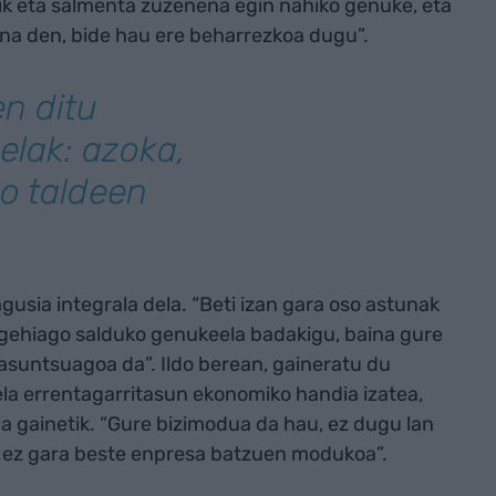
k eta salmenta zuzenena egin nahiko genuke, eta
ena den, bide hau ere beharrezkoa dugu”.
en ditu
lak: azoka,
o taldeen
usia integrala dela. “Beti izan gara oso astunak
, gehiago salduko genukeela badakigu, baina gure
osasuntsuagoa da”. Ildo berean, gaineratu du
la errentagarritasun ekonomiko handia izatea,
la gainetik. “Gure bizimodua da hau, ez dugu lan
ki ez gara beste enpresa batzuen modukoa”.