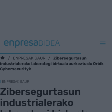
Zibersegurtasun
ENPRESAK GAUR
industrialerako laborategi birtuala aurkeztu du Orbik
Cybersecurityk
ENPRESAK GAUR
Zibersegurtasun
industrialerako