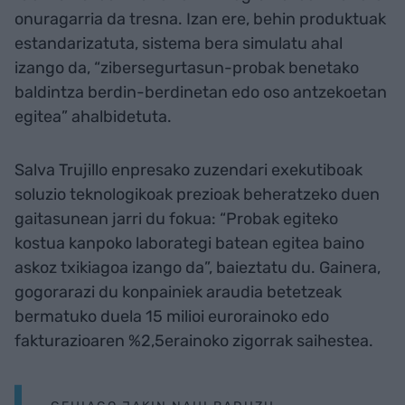
onuragarria da tresna. Izan ere, behin produktuak
estandarizatuta, sistema bera simulatu ahal
izango da, “zibersegurtasun-probak benetako
baldintza berdin-berdinetan edo oso antzekoetan
egitea” ahalbidetuta.
Salva Trujillo enpresako zuzendari exekutiboak
soluzio teknologikoak prezioak beheratzeko duen
gaitasunean jarri du fokua: “Probak egiteko
kostua kanpoko laborategi batean egitea baino
askoz txikiagoa izango da”, baieztatu du. Gainera,
gogorarazi du konpainiek araudia betetzeak
bermatuko duela 15 milioi eurorainoko edo
fakturazioaren %2,5erainoko zigorrak saihestea.