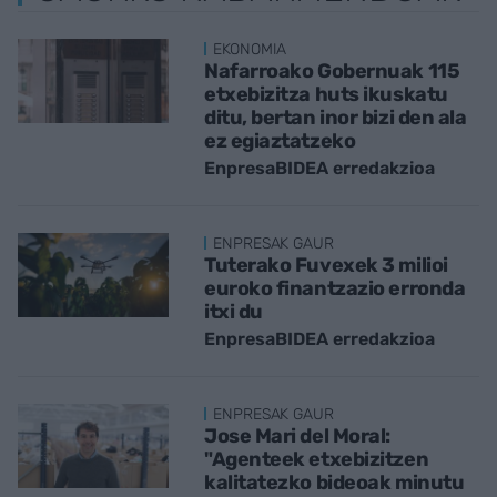
EKONOMIA
Nafarroako Gobernuak 115
etxebizitza huts ikuskatu
ditu, bertan inor bizi den ala
ez egiaztatzeko
EnpresaBIDEA erredakzioa
ENPRESAK GAUR
Tuterako Fuvexek 3 milioi
euroko finantzazio erronda
itxi du
EnpresaBIDEA erredakzioa
ENPRESAK GAUR
Jose Mari del Moral:
"Agenteek etxebizitzen
kalitatezko bideoak minutu