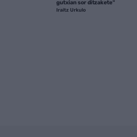
gutxian sor ditzakete"
Iraitz Urkulo