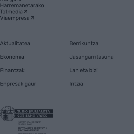
Harremanetarako
Totmedia
Viaempresa
Aktualitatea
Berrikuntza
Ekonomia
Jasangarritasuna
Finantzak
Lan eta bizi
Enpresak gaur
Iritzia