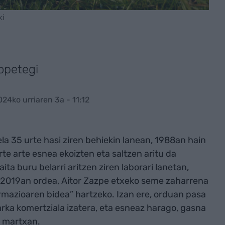
ki
opetegi
024ko urriaren 3a - 11:12
a 35 urte hasi ziren behiekin lanean, 1988an hain
rte arte esnea ekoizten eta saltzen aritu da
aita buru belarri aritzen ziren laborari lanetan,
. 2019an ordea, Aitor Zazpe etxeko seme zaharrena
rmazioaren bidea” hartzeko. Izan ere, orduan pasa
rka komertziala izatera, eta esneaz harago, gasna
n martxan.