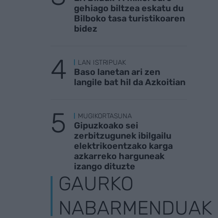
gehiago biltzea eskatu du
Bilboko tasa turistikoaren
bidez
LAN ISTRIPUAK
Baso lanetan ari zen
langile bat hil da Azkoitian
MUGIKORTASUNA
Gipuzkoako sei
zerbitzugunek ibilgailu
elektrikoentzako karga
azkarreko harguneak
izango dituzte
GAURKO
NABARMENDUAK