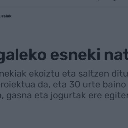
uralak
galeko esneki na
nekiak ekoiztu eta saltzen dit
proiektua da, eta 30 urte bain
n, gasna eta jogurtak ere egit