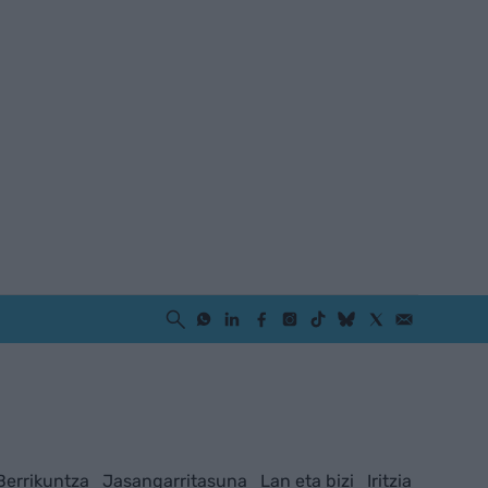
Berrikuntza
Jasangarritasuna
Lan eta bizi
Iritzia