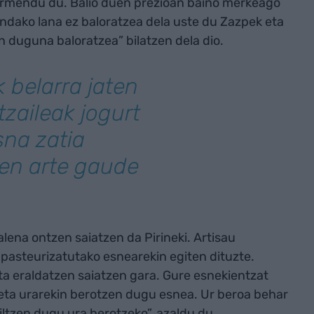
barmendu du. Balio duen prezioan baino merkeago
ndako lana ez baloratzea dela uste du Zazpek eta
n duguna baloratzea” bilatzen dela dio.
k belarra jaten
zaileak jogurt
na zatia
en arte gaude
lena ontzen saiatzen da Pirineki. Artisau
 pasteurizatutako esnearekin egiten dituzte.
ta eraldatzen saiatzen gara. Gure esnekientzat
 eta urarekin berotzen dugu esnea. Ur beroa behar
ltzen dugu ura berotzeko”, azaldu du.