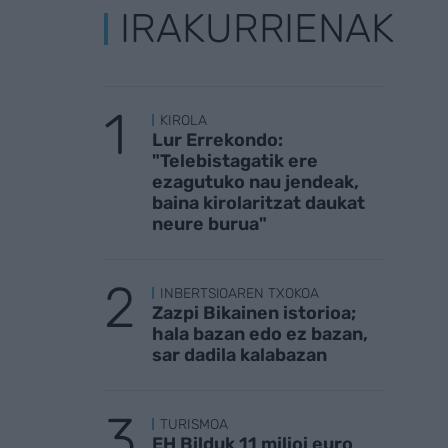
IRAKURRIENAK
KIROLA
Lur Errekondo:
"Telebistagatik ere
ezagutuko nau jendeak,
baina kirolaritzat daukat
neure burua"
INBERTSIOAREN TXOKOA
Zazpi Bikainen istorioa;
hala bazan edo ez bazan,
sar dadila kalabazan
TURISMOA
EH Bilduk 11 milioi euro