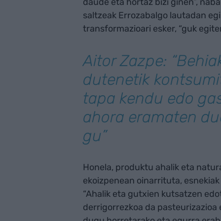
daude eta hortaz bizi ginen”, na
saltzeak Errozabalgo lautadan egi
transformazioari esker, “guk egite
Aitor Zazpe: “Behia
dutenetik kontsumit
tapa kendu edo gas
ahora eramaten du
gu”
Honela, produktu ahalik eta natura
ekoizpenean oinarrituta, esnekiak
“Ahalik eta gutxien kutsatzen edo
derrigorrezkoa da pasteurizazioa
dugu horretarako eta egurra erabi