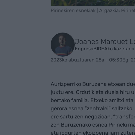
Pirinekiren esnekiak | Argazkia: Pirine
Joanes Marquet L
EnpresaBIDEAko kazetaria
2023ko abuztuaren 28a - 05:30
Eg. 2
Aurizperriko Buruzena etxean duel
juxtu ere. Ordutik eta duela hiru u
bertako familia. Etxeko amitxi eta 
gerora esnea “zentralei” saltzeko
ere sartu zen negozioan, “transfo
zen Buruzenako esnea Pirineki ma
eta jogurten ekoizpena jarri zute