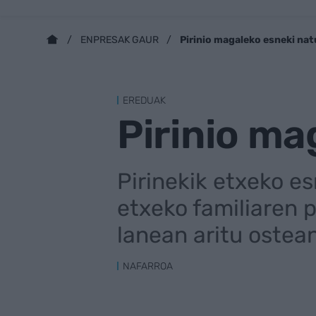
Pirinio magaleko esneki nat
ENPRESAK GAUR
EREDUAK
Pirinio ma
Pirinekik etxeko es
etxeko familiaren 
lanean aritu ostea
NAFARROA