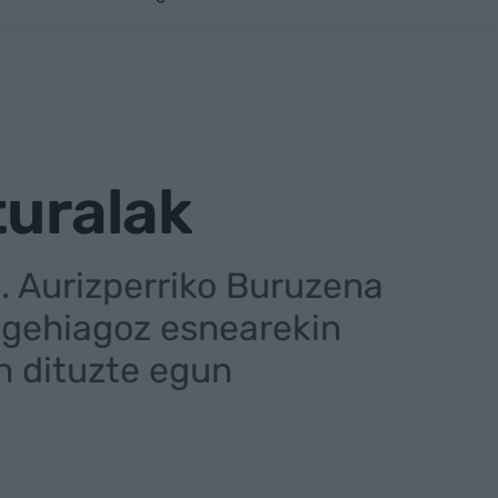
turalak
u. Aurizperriko Buruzena
o gehiagoz esnearekin
en dituzte egun