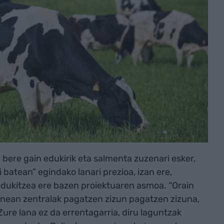
bere gain edukirik eta salmenta zuzenari esker,
 batean” egindako lanari prezioa, izan ere,
edukitzea ere bazen proiektuaren asmoa. “Orain
enean zentralak pagatzen zizun pagatzen zizuna,
Zure lana ez da errentagarria, diru laguntzak