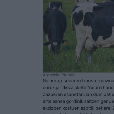
Argazkia: Pirineki
Gainera, esnearen transformazioa 
eurek jar diezaiokete “neurri handi
Zazperen esanetan, lan duin bat 
arte esnea gordinik saltzen genu
ekoizpen kostuen azpitik betiere. 