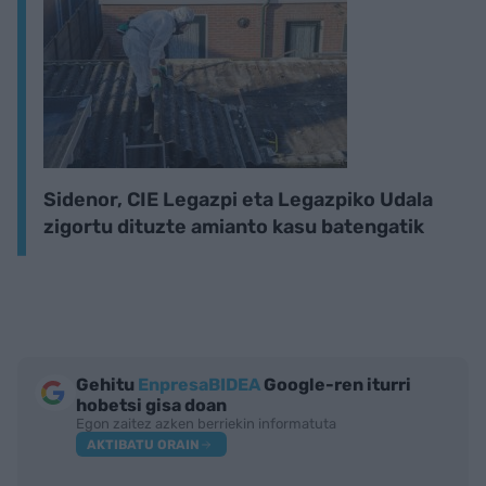
Sidenor, CIE Legazpi eta Legazpiko Udala
zigortu dituzte amianto kasu batengatik
Gehitu
EnpresaBIDEA
Google-ren iturri
hobetsi gisa doan
Egon zaitez azken berriekin informatuta
AKTIBATU ORAIN