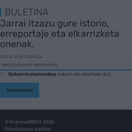
BULETINA
Jarrai itzazu gure istorio,
erreportaje eta elkarrizketa
onenak.
POSTA-ELEKTRONIKOA
Datuen tratamendua
irakurri eta onartzen dut.
Izena eman
© EnpresaBIDEA 2026
Pribatutasun politika