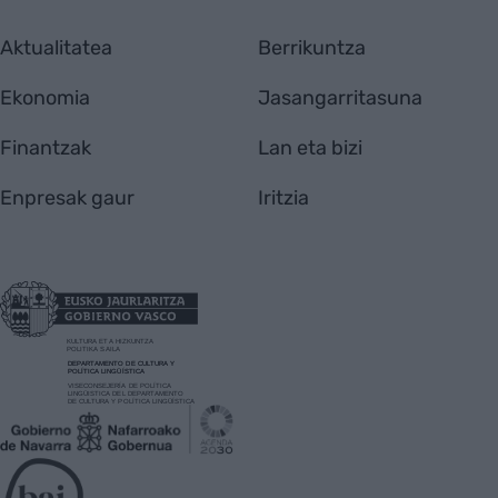
Aktualitatea
Berrikuntza
Ekonomia
Jasangarritasuna
Finantzak
Lan eta bizi
Enpresak gaur
Iritzia