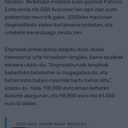
familiari. Biriketako minbizia zuen gizonak Patricio
Echeverria eta GSB Acerosen lan egin izan zuen,
prebentzio neurririk gabe. 2005eko martxoan
diagnostikatu zioten kartzinoma biriketan, eta
urtebete beranduago zendu zen.
Enpresek preskripzioa alegatu dute, duela
hemezortzi urte hil baitzen langilea, baina epaileak
eskaera ukatu du: “Enpresaburuak langileak
babesteko betebehar ia mugagabea du, eta
beharrezko babes-neurriak hartu behar ditu”,
azaldu du. Hala, 118.000 euro eman beharko
dizkiote alargunari, eta 98.800 euro eta 61.000
euro bi alabei.
GEHIAGO JAKIN NAHI BADUZU