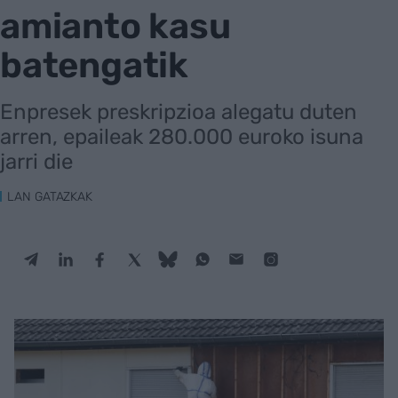
amianto kasu
batengatik
Enpresek preskripzioa alegatu duten
arren, epaileak 280.000 euroko isuna
jarri die
LAN GATAZKAK