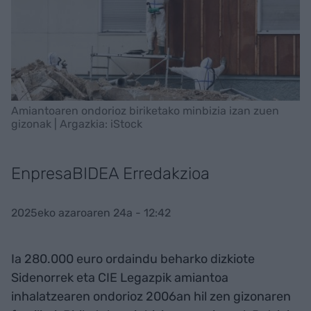
Amiantoaren ondorioz biriketako minbizia izan zuen
gizonak | Argazkia: iStock
EnpresaBIDEA Erredakzioa
2025eko azaroaren 24a - 12:42
Ia 280.000 euro ordaindu beharko dizkiote
Sidenorrek eta CIE Legazpik amiantoa
inhalatzearen ondorioz 2006an hil zen gizonaren