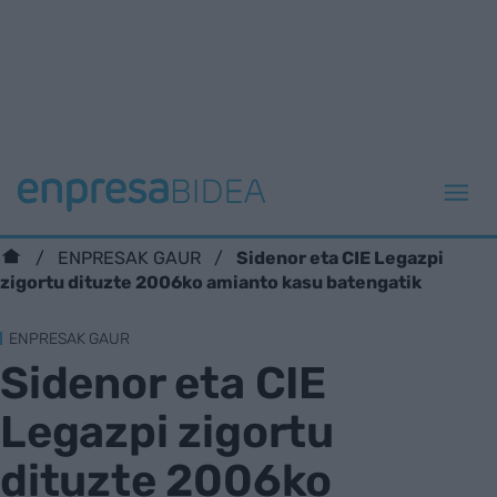
Sidenor eta CIE Legazpi
ENPRESAK GAUR
zigortu dituzte 2006ko amianto kasu batengatik
ENPRESAK GAUR
Sidenor eta CIE
Legazpi zigortu
dituzte 2006ko