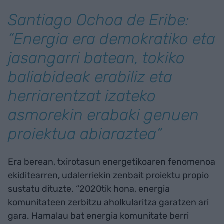
Santiago Ochoa de Eribe:
“Energia era demokratiko eta
jasangarri batean, tokiko
baliabideak erabiliz eta
herriarentzat izateko
asmorekin erabaki genuen
proiektua abiaraztea”
Era berean, txirotasun energetikoaren fenomenoa
ekiditearren, udalerriekin zenbait proiektu propio
sustatu dituzte. “2020tik hona, energia
komunitateen zerbitzu aholkularitza garatzen ari
gara. Hamalau bat energia komunitate berri