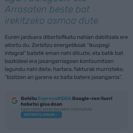
Arrasaten beste bat
irekitzeko asmoa dute
Euren jarduera dibertsifikatu nahian dabiltzala ere
aitortu du. Zerbitzu energetikoak “ikuspegi
integral” batetik eman nahi dituzte, eta batik bat
bazkideei era jasangarriagoan kontsumitzen
lagundu nahi diete, hartara, fakturak murrizteko,
“bizitzen ari garena ez baita batere jasangarria”.
Gehitu
EnpresaBIDEA
Google-ren iturri
hobetsi gisa doan
Egon zaitez azken berriekin informatuta
AKTIBATU ORAIN