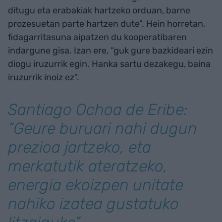
ditugu eta erabakiak hartzeko orduan, barne
prozesuetan parte hartzen dute”. Hein horretan,
fidagarritasuna aipatzen du kooperatibaren
indargune gisa. Izan ere, “guk gure bazkideari ezin
diogu iruzurrik egin. Hanka sartu dezakegu, baina
iruzurrik inoiz ez”.
Santiago Ochoa de Eribe:
“Geure buruari nahi dugun
prezioa jartzeko, eta
merkatutik ateratzeko,
energia ekoizpen unitate
nahiko izatea gustatuko