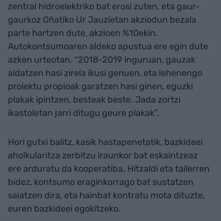
zentral hidroelektriko bat erosi zuten, eta gaur-
gaurkoz Oñatiko Ur Jauzietan akziodun bezala
parte hartzen dute, akzioen %10ekin.
Autokontsumoaren aldeko apustua ere egin dute
azken urteotan. “2018-2019 inguruan, gauzak
aldatzen hasi zirela ikusi genuen, eta lehenengo
proiektu propioak garatzen hasi ginen, eguzki
plakak ipintzen, besteak beste. Jada zortzi
ikastoletan jarri ditugu geure plakak”.
Hori gutxi balitz, kasik hastapenetatik, bazkideei
aholkularitza zerbitzu iraunkor bat eskaintzeaz
ere arduratu da kooperatiba. Hitzaldi eta tailerren
bidez, kontsumo eraginkorrago bat sustatzen
saiatzen dira, eta hainbat kontratu mota dituzte,
euren bazkideei egokitzeko.