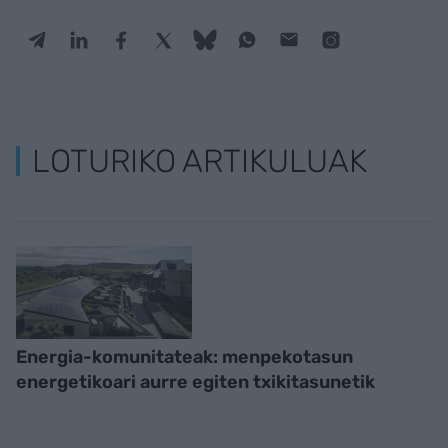
LOTURIKO ARTIKULUAK
Energia-komunitateak: menpekotasun
energetikoari aurre egiten txikitasunetik