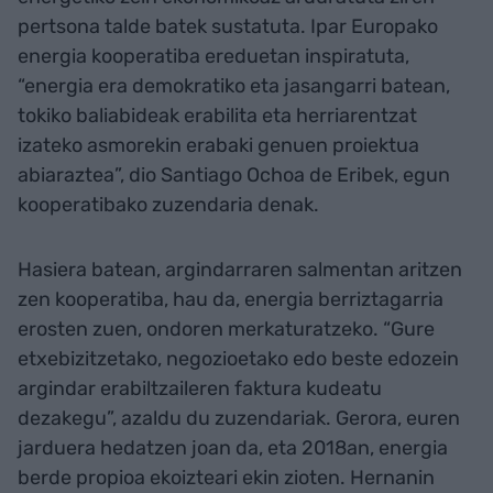
pertsona talde batek sustatuta. Ipar Europako
energia kooperatiba ereduetan inspiratuta,
“energia era demokratiko eta jasangarri batean,
tokiko baliabideak erabilita eta herriarentzat
izateko asmorekin erabaki genuen proiektua
abiaraztea”, dio Santiago Ochoa de Eribek, egun
kooperatibako zuzendaria denak.
Hasiera batean, argindarraren salmentan aritzen
zen kooperatiba, hau da, energia berriztagarria
erosten zuen, ondoren merkaturatzeko. “Gure
etxebizitzetako, negozioetako edo beste edozein
argindar erabiltzaileren faktura kudeatu
dezakegu”, azaldu du zuzendariak. Gerora, euren
jarduera hedatzen joan da, eta 2018an, energia
berde propioa ekoizteari ekin zioten. Hernanin