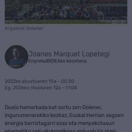
Argazkia: Goiener
Joanes Marquet Lopetegi
EnpresaBIDEAko kazetaria
2022ko abuztuaren 15a - 05:30
Eg. 2026ko otsailaren 12a - 17:04
Duela hamarkada bat sortu zen Goiener,
ingurumenarekiko kezkaz, Euskal Herrian zegoen
energia berriztagarri ezaz eta menpekotasun
energetiko zein ekonomikoaz arduratuta ziren