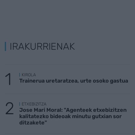
IRAKURRIENAK
KIROLA
Trainerua uretaratzea, urte osoko gastua
ETXEBIZITZA
Jose Mari Moral: "Agenteek etxebizitzen
kalitatezko bideoak minutu gutxian sor
ditzakete"