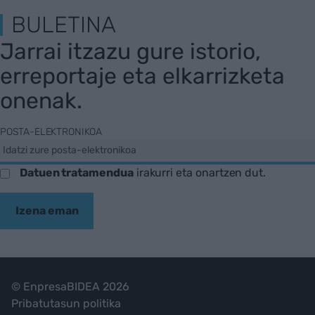
BULETINA
Jarrai itzazu gure istorio,
erreportaje eta elkarrizketa
onenak.
POSTA-ELEKTRONIKOA
Datuen tratamendua
irakurri eta onartzen dut.
Izena eman
© EnpresaBIDEA 2026
Pribatutasun politika