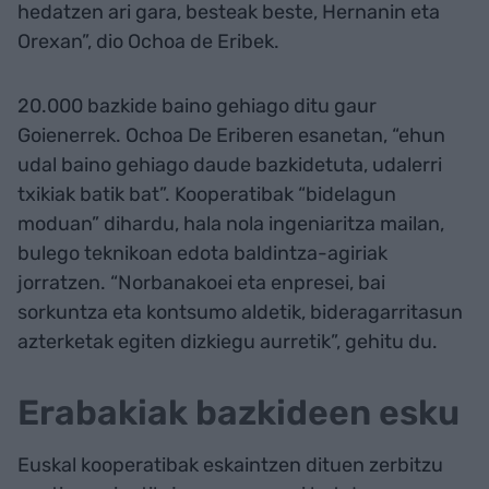
hedatzen ari gara, besteak beste, Hernanin eta
Orexan”, dio Ochoa de Eribek.
20.000 bazkide baino gehiago ditu gaur
Goienerrek. Ochoa De Eriberen esanetan, “ehun
udal baino gehiago daude bazkidetuta, udalerri
txikiak batik bat”. Kooperatibak “bidelagun
moduan” dihardu, hala nola ingeniaritza mailan,
bulego teknikoan edota baldintza-agiriak
jorratzen. “Norbanakoei eta enpresei, bai
sorkuntza eta kontsumo aldetik, bideragarritasun
azterketak egiten dizkiegu aurretik”, gehitu du.
Erabakiak bazkideen esku
Euskal kooperatibak eskaintzen dituen zerbitzu