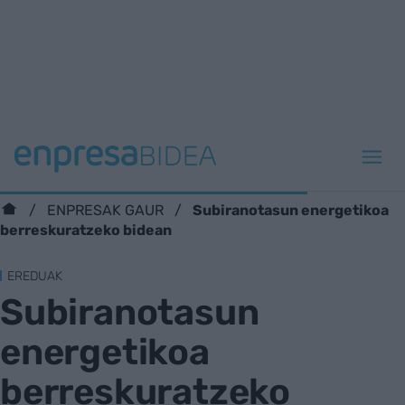
Subiranotasun energetikoa
ENPRESAK GAUR
berreskuratzeko bidean
EREDUAK
Subiranotasun
energetikoa
berreskuratzeko