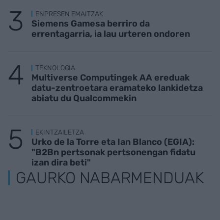
ENPRESEN EMAITZAK
Siemens Gamesa berriro da
errentagarria, ia lau urteren ondoren
TEKNOLOGIA
Multiverse Computingek AA ereduak
datu-zentroetara eramateko lankidetza
abiatu du Qualcommekin
EKINTZAILETZA
Urko de la Torre eta Ian Blanco (EGIA):
"B2Bn pertsonak pertsonengan fidatu
izan dira beti"
GAURKO NABARMENDUAK