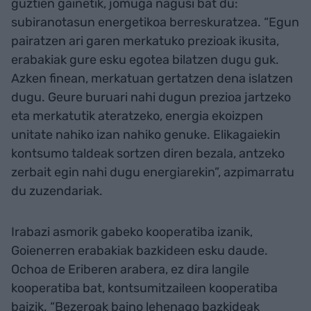
guztien gainetik, jomuga nagusi bat du:
subiranotasun energetikoa berreskuratzea. “Egun
pairatzen ari garen merkatuko prezioak ikusita,
erabakiak gure esku egotea bilatzen dugu guk.
Azken finean, merkatuan gertatzen dena islatzen
dugu. Geure buruari nahi dugun prezioa jartzeko
eta merkatutik ateratzeko, energia ekoizpen
unitate nahiko izan nahiko genuke. Elikagaiekin
kontsumo taldeak sortzen diren bezala, antzeko
zerbait egin nahi dugu energiarekin”, azpimarratu
du zuzendariak.
Irabazi asmorik gabeko kooperatiba izanik,
Goienerren erabakiak bazkideen esku daude.
Ochoa de Eriberen arabera, ez dira langile
kooperatiba bat, kontsumitzaileen kooperatiba
baizik. “Bezeroak baino lehenago bazkideak