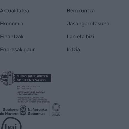
Aktualitatea
Berrikuntza
Ekonomia
Jasangarritasuna
Finantzak
Lan eta bizi
Enpresak gaur
Iritzia