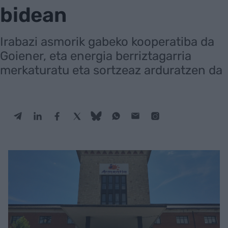
bidean
Irabazi asmorik gabeko kooperatiba da
Goiener, eta energia berriztagarria
merkaturatu eta sortzeaz arduratzen da