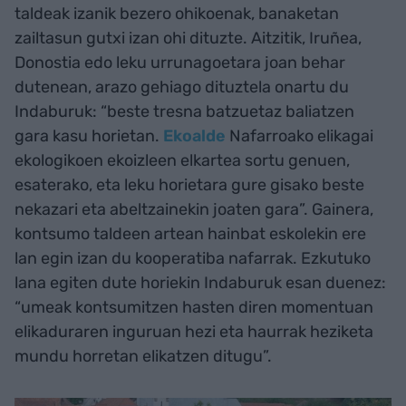
taldeak izanik bezero ohikoenak, banaketan
zailtasun gutxi izan ohi dituzte. Aitzitik, Iruñea,
Donostia edo leku urrunagoetara joan behar
dutenean, arazo gehiago dituztela onartu du
Indaburuk: “beste tresna batzuetaz baliatzen
gara kasu horietan.
Ekoalde
Nafarroako elikagai
ekologikoen ekoizleen elkartea sortu genuen,
esaterako, eta leku horietara gure gisako beste
nekazari eta abeltzainekin joaten gara”. Gainera,
kontsumo taldeen artean hainbat eskolekin ere
lan egin izan du kooperatiba nafarrak. Ezkutuko
lana egiten dute horiekin Indaburuk esan duenez:
“umeak kontsumitzen hasten diren momentuan
elikaduraren inguruan hezi eta haurrak heziketa
mundu horretan elikatzen ditugu”.