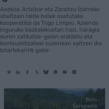
Aezkoa, Artzibar eta Zaraitzu ibarreko
abeltzain talde batek osatutako
kooperatiba da Trigo Limpio. Azienda
inguruko bazkalekuetan hazi, haragia
euren zatikatze-gelan eraldatu eta
kontsumitzaileei zuzenean saltzen die,
bitartekaririk gabe