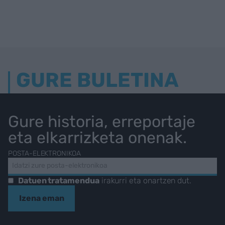
GURE BULETINA
Gure historia, erreportaje
eta elkarrizketa onenak.
POSTA-ELEKTRONIKOA
Datuen tratamendua
irakurri eta onartzen dut.
Izena eman