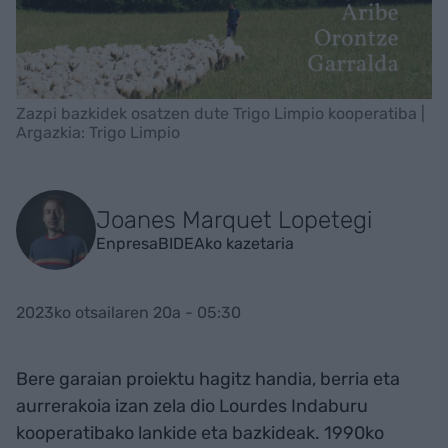
Zazpi bazkidek osatzen dute Trigo Limpio kooperatiba |
Argazkia: Trigo Limpio
Joanes Marquet Lopetegi
EnpresaBIDEAko kazetaria
2023ko otsailaren 20a - 05:30
Bere garaian proiektu hagitz handia, berria eta
aurrerakoia izan zela dio Lourdes Indaburu
kooperatibako lankide eta bazkideak. 1990ko