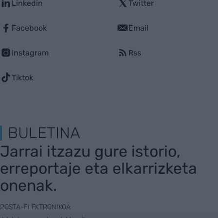
Linkedin
Twitter
Facebook
Email
Instagram
Rss
Tiktok
BULETINA
Jarrai itzazu gure istorio,
erreportaje eta elkarrizketa
onenak.
POSTA-ELEKTRONIKOA