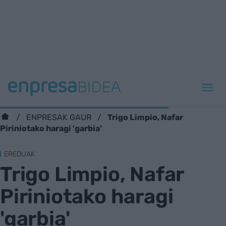
Trigo Limpio, Nafar
ENPRESAK GAUR
Piriniotako haragi 'garbia'
EREDUAK
Trigo Limpio, Nafar
Piriniotako haragi
'garbia'