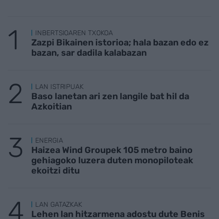
INBERTSIOAREN TXOKOA
Zazpi Bikainen istorioa; hala bazan edo ez
bazan, sar dadila kalabazan
LAN ISTRIPUAK
Baso lanetan ari zen langile bat hil da
Azkoitian
ENERGIA
Haizea Wind Groupek 105 metro baino
gehiagoko luzera duten monopiloteak
ekoitzi ditu
LAN GATAZKAK
Lehen lan hitzarmena adostu dute Benis