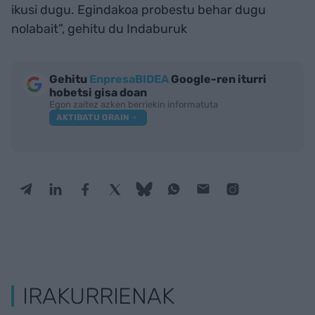
ikusi dugu. Egindakoa probestu behar dugu
nolabait”, gehitu du Indaburuk
Gehitu
EnpresaBIDEA
Google-ren iturri
hobetsi gisa doan
Egon zaitez azken berriekin informatuta
AKTIBATU ORAIN
IRAKURRIENAK