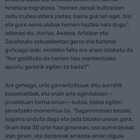
hirietara migratzea. “Hemen denak bultzatzen
zaitu Iruñea aldera joatea, baina guk lan egin, bizi
eta gure seme alabak hemen haztea nahi dugu”,
adierazi du. Hortaz, Aezkoa, Artzibar eta
Zaraitzuko eskualdeetan geroz eta biztanle
gutxiago izaki, errelebo falta ere arazo bilakatu da.
"Nor geldituko da hemen hau mantentzeko
apustu garbirik egiten ez bada?"
Are gehiago, urte garrantzitsuak ditu aurretik
kooperatibak, eta orain arte egindakoari —
proiektuari forma eman— eutsiz, bidea egiten
jarraitzeko momentua da. “Sagarrondoan bezala,
sagarra onduta dago eta jada bilzeko unean gara.
Orain dela 30 urte hasi ginenean, oso aurrerakoiak
izan ginen, eta denborak arrazoia eman digula