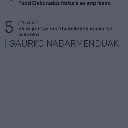
Food Elaborados Naturales enpresan
BIKAINAK
Ekin: pertsonak eta makinak euskaraz
aritzeko
GAURKO NABARMENDUAK