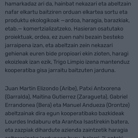
hamarkadaz ari da, hainbat nekazari eta abeltzain
nafar elkartu baitziren orduan elkartea sortu eta
produktu ekologikoak —ardoa, haragia, barazkiak,
etab.— komertzializatzeko. Hasieran osatutako
proiektuak, ordea, ez zuen nahi bezain besteko
jarraipena izan, eta abeltzain zein nekazari
gehienak euren bide propioari ekin zioten, haragi
ekoizleak izan ezik, Trigo Limpio izena mantenduz
kooperatiba gisa jarraitu baitzuten jarduna.
Juan Martin Elizondo (Aribe), Patxi Antxorena
(Garralda), Maitina Gutierrez (Zaragueta), Gabriel
Errandonea (Bera) eta Manuel Andueza (Orontze)
abeltzainak dira egun kooperatibako bazkideak
Lourdes Indaburu eta Arantxa Isastirekin batera,
eta zazpiak dihardute azienda zaintzetik haragia