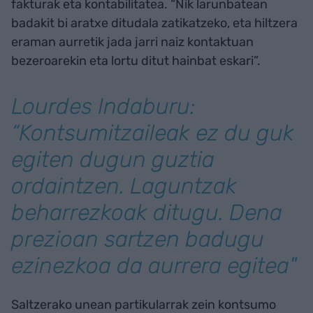
fakturak eta kontabilitatea. “Nik larunbatean
badakit bi aratxe ditudala zatikatzeko, eta hiltzera
eraman aurretik jada jarri naiz kontaktuan
bezeroarekin eta lortu ditut hainbat eskari”.
Lourdes Indaburu:
“Kontsumitzaileak ez du guk
egiten dugun guztia
ordaintzen. Laguntzak
beharrezkoak ditugu. Dena
prezioan sartzen badugu
ezinezkoa da aurrera egitea"
Saltzerako unean partikularrak zein kontsumo