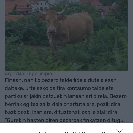
Argazkia: Trigo limpio
Finean, nahiko bezero talde fidela dutela esan
daiteke, urte asko baitira kontsumo talde eta
partikular jakin batzuekin lanean ari direla. Bezero
berriak egitea zaila dela onartuta ere, pozik dira
bazkideak. Izan ere, dituztenak oso leialak dira.
“Gurekin hasten diren bezeroak finkatzen ditugu,
gurekin jarraitzen dute”.