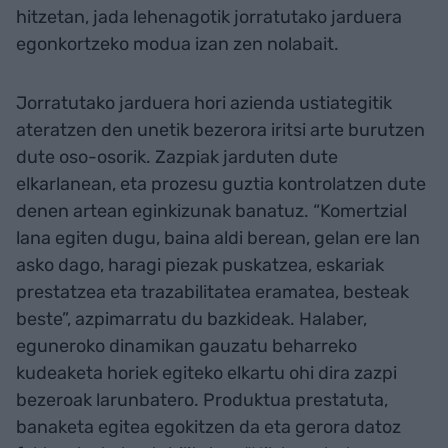
hitzetan, jada lehenagotik jorratutako jarduera
egonkortzeko modua izan zen nolabait.
Jorratutako jarduera hori azienda ustiategitik
ateratzen den unetik bezerora iritsi arte burutzen
dute oso-osorik. Zazpiak jarduten dute
elkarlanean, eta prozesu guztia kontrolatzen dute
denen artean eginkizunak banatuz. “Komertzial
lana egiten dugu, baina aldi berean, gelan ere lan
asko dago, haragi piezak puskatzea, eskariak
prestatzea eta trazabilitatea eramatea, besteak
beste”, azpimarratu du bazkideak. Halaber,
eguneroko dinamikan gauzatu beharreko
kudeaketa horiek egiteko elkartu ohi dira zazpi
bezeroak larunbatero. Produktua prestatuta,
banaketa egitea egokitzen da eta gerora datoz