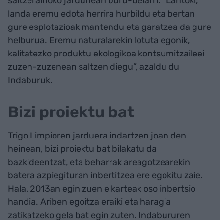
saltzerainoko jardunean buru-belarri. “Lantoki,
landa eremu edota herrira hurbildu eta bertan
gure esplotazioak mantendu eta garatzea da gure
helburua. Eremu naturalarekin lotuta egonik,
kalitatezko produktu ekologikoa kontsumitzaileei
zuzen-zuzenean saltzen diegu”, azaldu du
Indaburuk.
Bizi proiektu bat
Trigo Limpioren jarduera indartzen joan den
heinean, bizi proiektu bat bilakatu da
bazkideentzat, eta beharrak areagotzearekin
batera azpiegituran inbertitzea ere egokitu zaie.
Hala, 2013an egin zuen elkarteak oso inbertsio
handia. Ariben egoitza eraiki eta haragia
zatikatzeko gela bat egin zuten. Indabururen