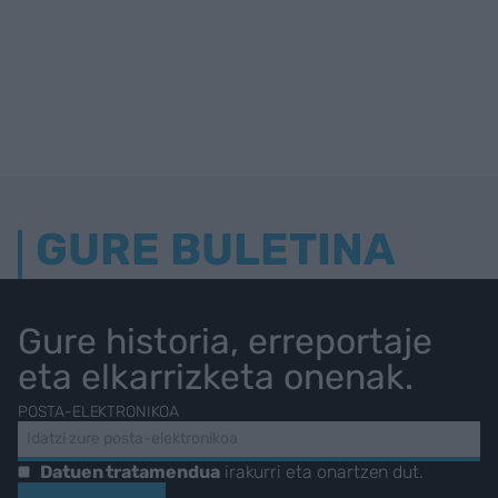
GURE BULETINA
Gure historia, erreportaje
eta elkarrizketa onenak.
POSTA-ELEKTRONIKOA
Datuen tratamendua
irakurri eta onartzen dut.