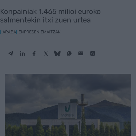
Konpainiak 1.465 milioi euroko
salmentekin itxi zuen urtea
ARABA
ENPRESEN EMAITZAK