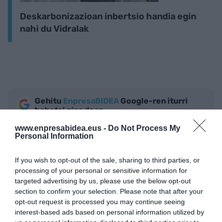
Deskarbonizazioan inbertsio handia egin
nahi du Vidralak
Gehitu
EnpresaBIDEA
Google-ren iturri
hobetsi gisa doan
Egon zaitez azken berriekin informatuta
www.enpresabidea.eus -
Do Not Process My
AKTIBATU ORAIN
Personal Information
If you wish to opt-out of the sale, sharing to third parties, or
processing of your personal or sensitive information for
targeted advertising by us, please use the below opt-out
section to confirm your selection. Please note that after your
opt-out request is processed you may continue seeing
interest-based ads based on personal information utilized by