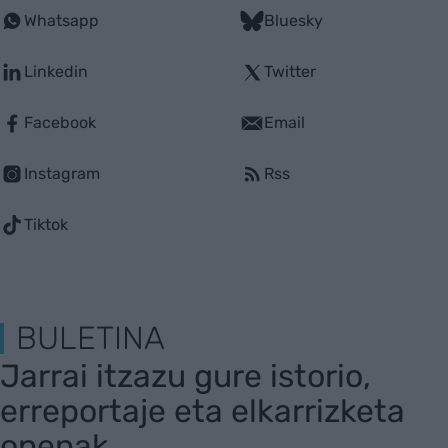
Whatsapp
Bluesky
Linkedin
Twitter
Facebook
Email
Instagram
Rss
Tiktok
BULETINA
Jarrai itzazu gure istorio,
erreportaje eta elkarrizketa
onenak.