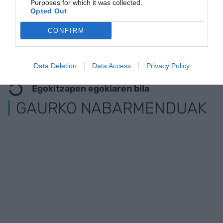
Purposes for which it was collected.
Opted Out
KIROLA
CONFIRM
Trainerua uretaratzea, urte osoko gastua
Data Deletion
Data Access
Privacy Policy
IRITZIA
Egokitzapen egokiaren bila
GAURKO NABARMENDUAK