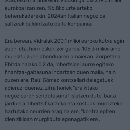
%30,1eko marjinarekin. Mozkin garbia 219,6 milioi
eurokoa izan zen, %6,8ko urte arteko
beherakadarekin, 2024an Italian negozioa
saltzeak baldintzatu baitu konpainia.
Era berean, Vidralak 200,1 milioi euroko kutxa egin
zuen, eta, horri esker, zor garbia 105,3 milioiraino
murriztu zuen abenduaren amaieran. Zorpetzea
Ebitda halako 0,2 da, inbertsioei aurre egiteko
finantza-gaitasuna indartzen duen maila, hain
zuzen ere. Raúl Gómez kontseilari delegatuak
adierazi duenez, zifra horiek “eraikitako
negozioaren sendotasuna” islatzen dute, baita
jarduera dibertsifikatzeko eta kostuak murrizteko
hartutako neurrien eragina ere, "kontra egiten
dien zikloan murgilduta egonagatik ere".