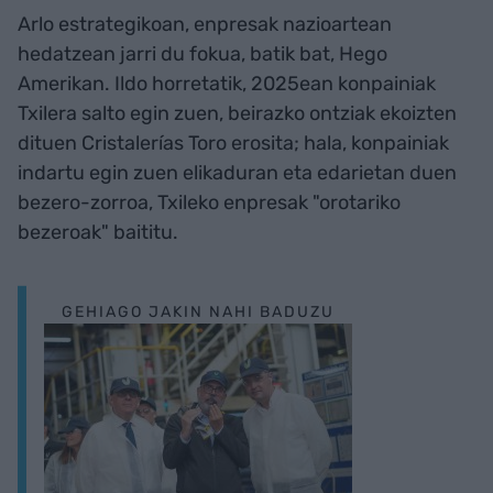
Arlo estrategikoan, enpresak nazioartean
hedatzean jarri du fokua, batik bat, Hego
Amerikan. Ildo horretatik, 2025ean konpainiak
Txilera salto egin zuen, beirazko ontziak ekoizten
dituen Cristalerías Toro erosita; hala, konpainiak
indartu egin zuen elikaduran eta edarietan duen
bezero-zorroa, Txileko enpresak "orotariko
bezeroak" baititu.
GEHIAGO JAKIN NAHI BADUZU