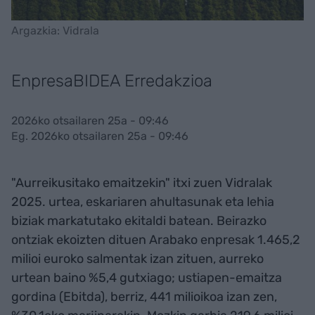
Argazkia: Vidrala
EnpresaBIDEA Erredakzioa
2026ko otsailaren 25a - 09:46
Eg. 2026ko otsailaren 25a - 09:46
"Aurreikusitako emaitzekin" itxi zuen Vidralak
2025. urtea, eskariaren ahultasunak eta lehia
biziak markatutako ekitaldi batean. Beirazko
ontziak ekoizten dituen Arabako enpresak 1.465,2
milioi euroko salmentak izan zituen, aurreko
urtean baino %5,4 gutxiago; ustiapen-emaitza
gordina (Ebitda), berriz, 441 milioikoa izan zen,