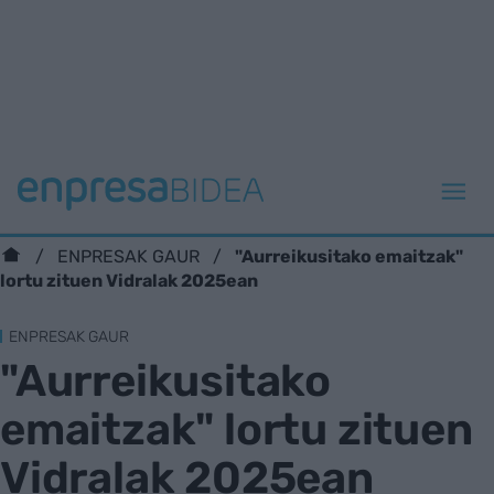
"Aurreikusitako emaitzak"
ENPRESAK GAUR
lortu zituen Vidralak 2025ean
ENPRESAK GAUR
"Aurreikusitako
emaitzak" lortu zituen
Vidralak 2025ean