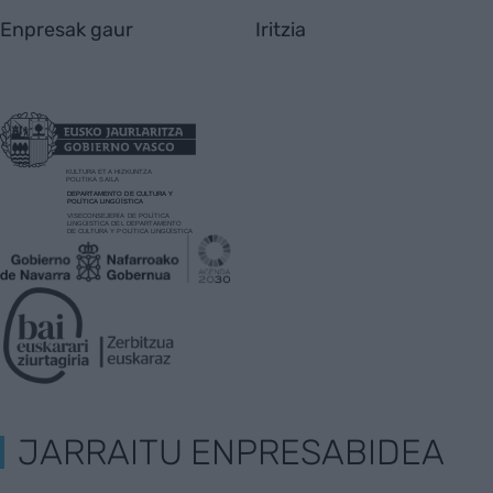
Enpresak gaur
Iritzia
JARRAITU ENPRESABIDEA