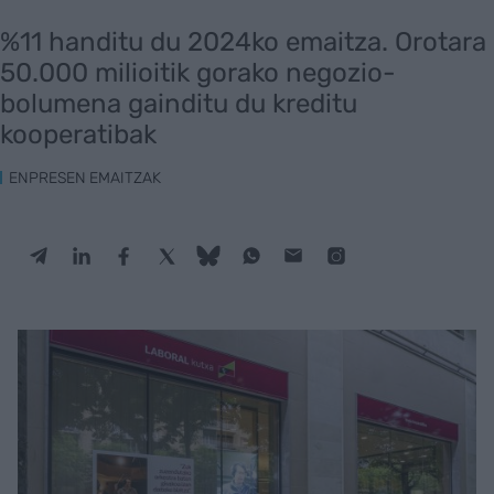
%11 handitu du 2024ko emaitza. Orotara
50.000 milioitik gorako negozio-
bolumena gainditu du kreditu
kooperatibak
ENPRESEN EMAITZAK