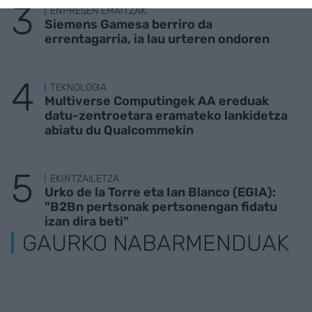
ENPRESEN EMAITZAK
Siemens Gamesa berriro da
errentagarria, ia lau urteren ondoren
TEKNOLOGIA
Multiverse Computingek AA ereduak
datu-zentroetara eramateko lankidetza
abiatu du Qualcommekin
EKINTZAILETZA
Urko de la Torre eta Ian Blanco (EGIA):
"B2Bn pertsonak pertsonengan fidatu
izan dira beti"
GAURKO NABARMENDUAK