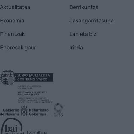
Aktualitatea
Berrikuntza
Ekonomia
Jasangarritasuna
Finantzak
Lan eta bizi
Enpresak gaur
Iritzia