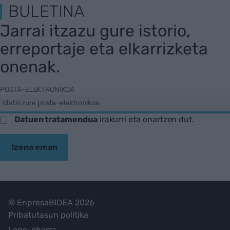
BULETINA
Jarrai itzazu gure istorio,
erreportaje eta elkarrizketa
onenak.
POSTA-ELEKTRONIKOA
Datuen tratamendua
irakurri eta onartzen dut.
Izena eman
© EnpresaBIDEA 2026
Pribatutasun politika
Lege-oharra