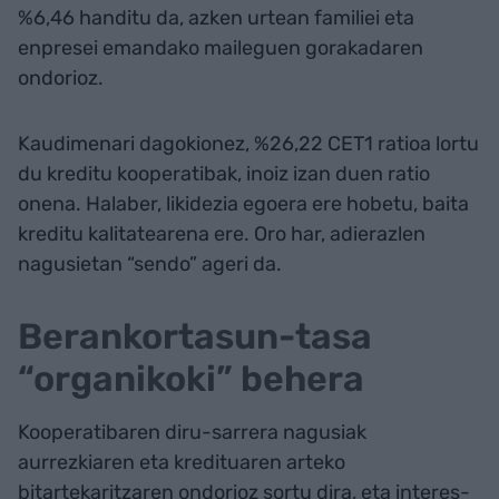
%6,46 handitu da, azken urtean familiei eta
enpresei emandako maileguen gorakadaren
ondorioz.
Kaudimenari dagokionez, %26,22 CET1 ratioa lortu
du kreditu kooperatibak, inoiz izan duen ratio
onena. Halaber, likidezia egoera ere hobetu, baita
kreditu kalitatearena ere. Oro har, adierazlen
nagusietan “sendo” ageri da.
Berankortasun-tasa
“organikoki” behera
Kooperatibaren diru-sarrera nagusiak
aurrezkiaren eta kredituaren arteko
bitartekaritzaren ondorioz sortu dira, eta interes-