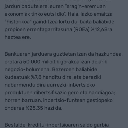
jardun badute ere, euren “eragin-eremuan
ekonomiak tinko eutsi dio”. Hala, iazko emaitza
“historikoa” gainditzea lortu du, baita baliabide
propioen errentagarritasuna (ROEa) %12,68ra
haztea ere.
Bankuaren jarduera guztietan izan da hazkundea,
orotara 50.000 milioitik gorakoa izan delarik
negozio-bolumena. Bezeroen baliabide
kudeatuak %7,8 handitu dira, eta bereziki
nabarmendu dira aurrezki-inbertsioko
produktuen dibertsifikazio gero eta handiagoa;
horren barruan, inbertsio-funtsen gestiopeko
ondarea %25,35 hazi da.
Bestalde, kreditu-inbertsioaren saldo garbia