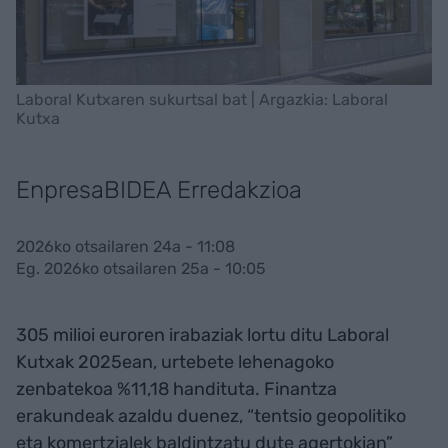
Laboral Kutxaren sukurtsal bat | Argazkia: Laboral
Kutxa
EnpresaBIDEA Erredakzioa
2026ko otsailaren 24a - 11:08
Eg. 2026ko otsailaren 25a - 10:05
305 milioi euroren irabaziak lortu ditu Laboral
Kutxak 2025ean, urtebete lehenagoko
zenbatekoa %11,18 handituta. Finantza
erakundeak azaldu duenez, “tentsio geopolitiko
eta komertzialek baldintzatu dute agertokian”