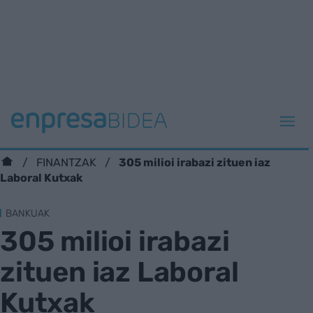
305 milioi irabazi zituen iaz
FINANTZAK
Laboral Kutxak
BANKUAK
305 milioi irabazi
zituen iaz Laboral
Kutxak