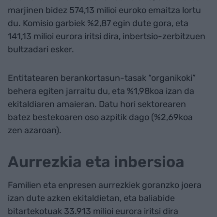
marjinen bidez 574,13 milioi euroko emaitza lortu
du. Komisio garbiek %2,87 egin dute gora, eta
141,13 milioi eurora iritsi dira, inbertsio-zerbitzuen
bultzadari esker.
Entitatearen berankortasun-tasak “organikoki”
behera egiten jarraitu du, eta %1,98koa izan da
ekitaldiaren amaieran. Datu hori sektorearen
batez bestekoaren oso azpitik dago (%2,69koa
zen azaroan).
Aurrezkia eta inbersioa
Familien eta enpresen aurrezkiek goranzko joera
izan dute azken ekitaldietan, eta baliabide
bitartekotuak 33.913 milioi eurora iritsi dira