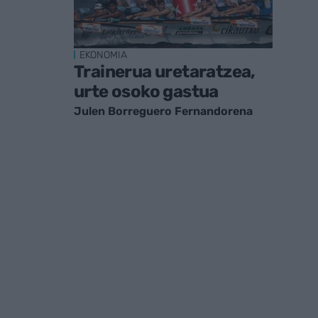
EKONOMIA
Trainerua uretaratzea,
urte osoko gastua
Julen Borreguero Fernandorena