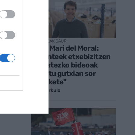
ENPRESAK GAUR
Jose Mari del Moral:
"Agenteek etxebizitzen
kalitatezko bideoak
minutu gutxian sor
ditzakete"
Iraitz Urkulo