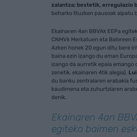
zalantza; bestetik, erregulazio
beharko lituzken pausoak aipatu b
Ekainaren 4an BBVAk EEPa egiteko
CNMVk Merkatuen eta Baloreen Es
Azken honek 20 egun ditu bere iri
baina ezin izango du eman Europ
izango da aurretik epaia emango 
zenetik, ekainaren 4tik alegia).
Lu
du banku zentralaren erabakia fus
kaudimena eta zuhurtziaren araber
denik.
Ekainaren 4an BB
egiteko baimen esk