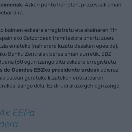
 baimenak
.
Azken puntu horretan, prozesuak eman
ehar dira.
 baimen eskaera erregistratu eta ekainaren 11n
painiako Batzordeak tramitaziora onartu zuen.
tzia emateko (nahierara luzatu dezaken epea da),
ako Banku Zentralak berea eman aurretik. EBZ
duena (60 egun izango ditu eskaera erregistratu
is de Guindos EBZko presidente ordeak
adierazi
io ostean geratuko litzateken entitatearen
akoa izango dela. Ez dirudi arazo gehiegi izango
VAk EEPa
aera