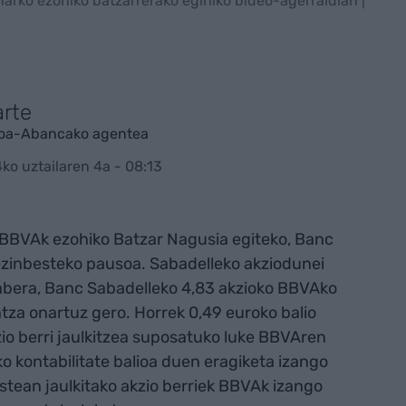
harko ezohiko batzarrerako eginiko bideo-agerraldian |
arte
nkoa-Abancako agentea
ko uztailaren 4a - 08:13
 BBVAk ezohiko Batzar Nagusia egiteko, Banc
 ezinbesteko pausoa. Sabadelleko akziodunei
abera, Banc Sabadelleko 4,83 akzioko BBVAko
ntza onartuz gero. Horrek 0,49 euroko balio
io berri jaulkitzea suposatuko luke BBVAren
o kontabilitate balioa duen eragiketa izango
ostean jaulkitako akzio berriek BBVAk izango