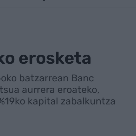
ko erosketa
poko batzarrean Banc
tsua aurrera eroateko,
%19ko kapital zabalkuntza