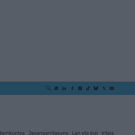
Berrikuntza
Jasangarritasuna
Lan eta bizi
Iritzia