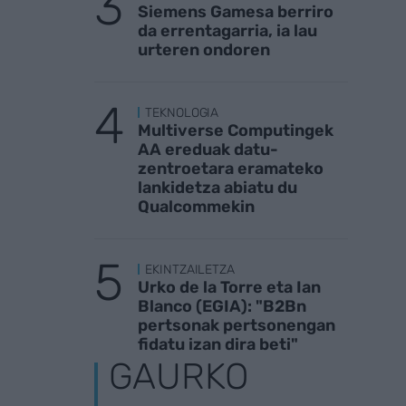
Siemens Gamesa berriro
da errentagarria, ia lau
urteren ondoren
TEKNOLOGIA
Multiverse Computingek
AA ereduak datu-
zentroetara eramateko
lankidetza abiatu du
Qualcommekin
EKINTZAILETZA
Urko de la Torre eta Ian
Blanco (EGIA): "B2Bn
pertsonak pertsonengan
fidatu izan dira beti"
GAURKO