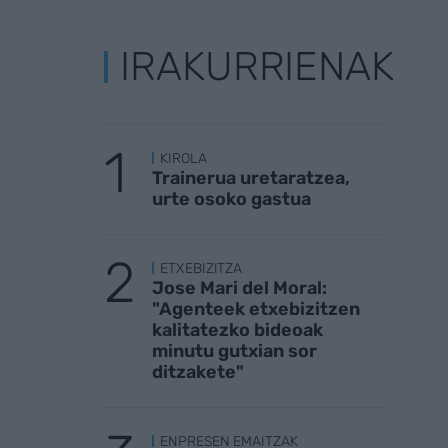
IRAKURRIENAK
KIROLA
Trainerua uretaratzea,
urte osoko gastua
ETXEBIZITZA
Jose Mari del Moral:
"Agenteek etxebizitzen
kalitatezko bideoak
minutu gutxian sor
ditzakete"
ENPRESEN EMAITZAK