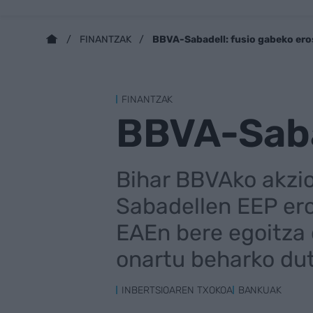
BBVA-Sabadell: fusio gabeko ero
FINANTZAK
FINANTZAK
BBVA-Saba
Bihar BBVAko akzi
Sabadellen EEP ero
EAEn bere egoitza
onartu beharko du
INBERTSIOAREN TXOKOA
BANKUAK