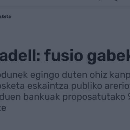
sketa
dell: fusio gabe
odunek egingo duten ohiz kan
sketa eskaintza publiko arerio
 duen bankuak proposatutako 
te