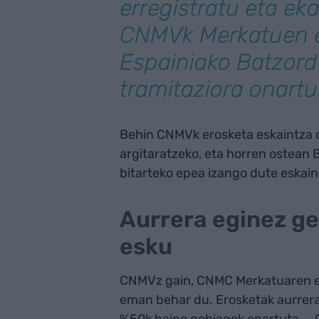
erregistratu eta ek
CNMVk Merkatuen e
Espainiako Batzor
tramitaziora onart
Behin CNMVk erosketa eskaintza o
argitaratzeko, eta horren ostean
bitarteko epea izango dute eskaint
Aurrera eginez g
esku
CNMVz gain, CNMC Merkatuaren eta
eman behar du. Erosketak aurrer