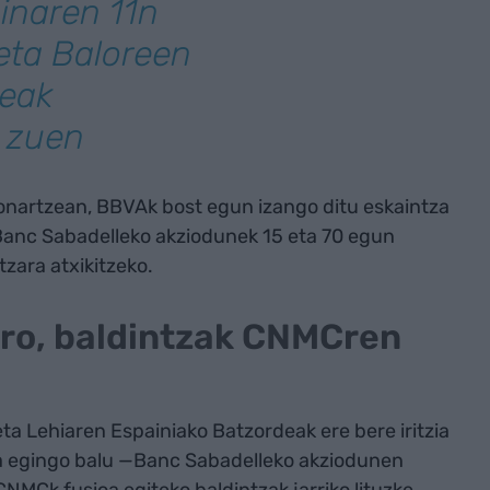
ainaren 11n
ta Baloreen
deak
u zuen
nartzean, BBVAk bost egun izango ditu eskaintza
 Banc Sabadelleko akziodunek 15 eta 70 egun
zara atxikitzeko.
ero, baldintzak CNMCren
 Lehiaren Espainiako Batzordeak ere bere iritzia
a egingo balu —Banc Sabadelleko akziodunen