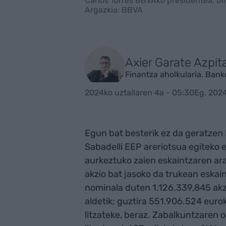
Carlos Torres BBVAko presidentea, bi
Argazkia: BBVA
Axier Garate Azpit
Finantza aholkularia. Ba
2024ko uztailaren 4a - 05:30
Eg. 2024
Egun bat besterik ez da geratzen
Sabadelli EEP areriotsua egiteko
aurkeztuko zaien eskaintzaren ar
akzio bat jasoko da trukean eskai
nominala duten 1.126.339,845 akz
aldetik; guztira 551.906.524 eurok
litzateke, beraz. Zabalkuntzaren 