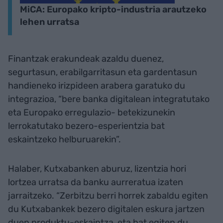
MiCA: Europako kripto-industria arautzeko
lehen urratsa
Finantzak erakundeak azaldu duenez,
segurtasun, erabilgarritasun eta gardentasun
handieneko irizpideen arabera garatuko du
integrazioa, “bere banka digitalean integratutako
eta Europako erregulazio- betekizunekin
lerrokatutako bezero-esperientzia bat
eskaintzeko helburuarekin”.
Halaber, Kutxabanken aburuz, lizentzia hori
lortzea urratsa da banku aurreratua izaten
jarraitzeko. “Zerbitzu berri horrek zabaldu egiten
du Kutxabankek bezero digitalen eskura jartzen
duen produktu-eskaintza, eta bat egiten du