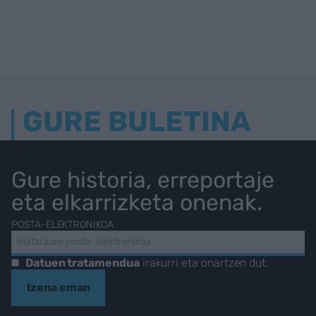
GURE BULETINA
Gure historia, erreportaje
eta elkarrizketa onenak.
POSTA-ELEKTRONIKOA
Datuen tratamendua
irakurri eta onartzen dut.
Izena eman