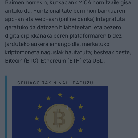
Baimen horrekin, Kutxabank MiCA hornitzaile gisa
arituko da. Funtzionalitate berri hori bankuaren
app-an eta web-ean (online banka) integratuta
geratuko da datozen hilabeteetan, eta bezero
digitalei pixkanaka beren plataformaren bidez
jarduteko aukera emango die, merkatuko
kriptomoneta nagusiak hautatuta; besteak beste,
Bitcoin (BTC), Ethereum (ETH) eta USD.
GEHIAGO JAKIN NAHI BADUZU