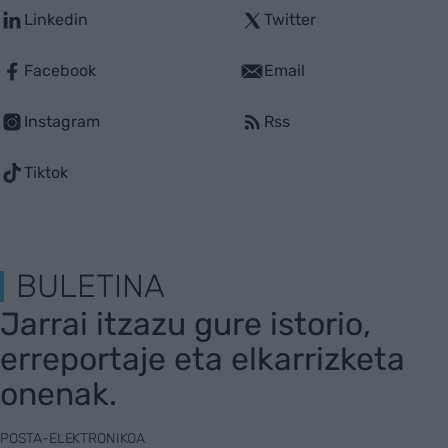
Linkedin
Twitter
Facebook
Email
Instagram
Rss
Tiktok
BULETINA
Jarrai itzazu gure istorio,
erreportaje eta elkarrizketa
onenak.
POSTA-ELEKTRONIKOA