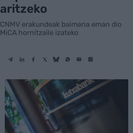
aritzeko
CNMV erakundeak baimena eman dio
MiCA hornitzaile izateko