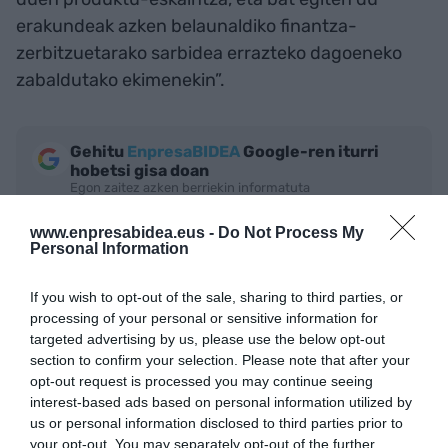
erakundeak azken belaunaldiko finantza-
zerbitzuetarako sarbidea errazteko dagoeneko
zabaldutako ekimenekin”.
Gehitu
EnpresaBIDEA
Google-ren iturri
hobetsi gisa doan
Egon zaitez azken berriekin informatuta
AKTIBATU ORAIN
www.enpresabidea.eus -
Do Not Process My
Personal Information
If you wish to opt-out of the sale, sharing to third parties, or
processing of your personal or sensitive information for
targeted advertising by us, please use the below opt-out
section to confirm your selection. Please note that after your
opt-out request is processed you may continue seeing
interest-based ads based on personal information utilized by
us or personal information disclosed to third parties prior to
your opt-out. You may separately opt-out of the further