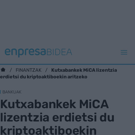
Kutxabankek MiCA lizentzia
FINANTZAK
erdietsi du kriptoaktiboekin aritzeko
BANKUAK
Kutxabankek MiCA
lizentzia erdietsi du
kriptoaktiboekin