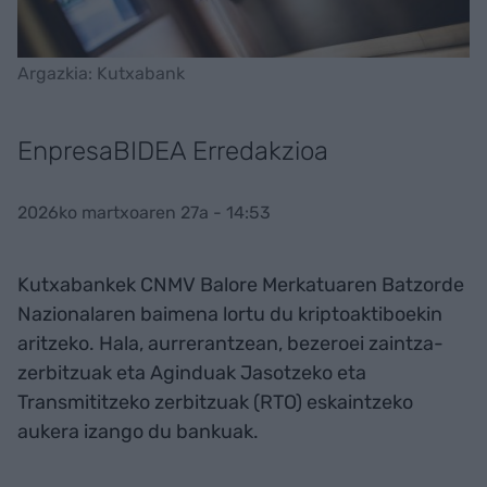
Argazkia: Kutxabank
EnpresaBIDEA Erredakzioa
2026ko martxoaren 27a - 14:53
Kutxabankek CNMV Balore Merkatuaren Batzorde
Nazionalaren baimena lortu du kriptoaktiboekin
aritzeko. Hala, aurrerantzean, bezeroei zaintza-
zerbitzuak eta Aginduak Jasotzeko eta
Transmititzeko zerbitzuak (RTO) eskaintzeko
aukera izango du bankuak.