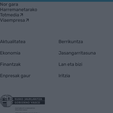
Nor gara
Harremanetarako
Totmedia
Viaempresa
Aktualitatea
Berrikuntza
Ekonomia
Jasangarritasuna
Finantzak
Lan eta bizi
Enpresak gaur
Iritzia