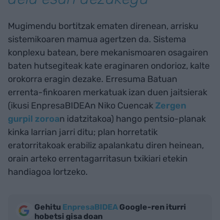
Mugimendu bortitzak ematen direnean, arrisku
sistemikoaren mamua agertzen da. Sistema
konplexu batean, bere mekanismoaren osagairen
baten hutsegiteak kate eraginaren ondorioz, kalte
orokorra eragin dezake. Erresuma Batuan
errenta-finkoaren merkatuak izan duen jaitsierak
(ikusi EnpresaBIDEAn Niko Cuencak
Zergen
gurpil zoroa
n idatzitakoa) hango pentsio-planak
kinka larrian jarri ditu; plan horretatik
eratorritakoak erabiliz apalankatu diren heinean,
orain arteko errentagarritasun txikiari etekin
handiagoa lortzeko.
Gehitu
EnpresaBIDEA
Google-ren iturri
hobetsi gisa doan