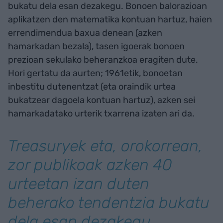
bukatu dela esan dezakegu. Bonoen balorazioan
aplikatzen den matematika kontuan hartuz, haien
errendimendua baxua denean (azken
hamarkadan bezala), tasen igoerak bonoen
prezioan sekulako beheranzkoa eragiten dute.
Hori gertatu da aurten; 1961etik, bonoetan
inbestitu dutenentzat (eta oraindik urtea
bukatzear dagoela kontuan hartuz), azken sei
hamarkadatako urterik txarrena izaten ari da.
Treasury
ek eta, orokorrean,
zor publikoak azken 40
urteetan izan duten
beherako tendentzia bukatu
dela esan dezakegu