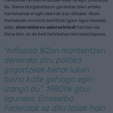
du. Baina ziurgabetasun garaietan bien arteko
harremanak eragin okerrak izan ditzake. Akzio
merkatuen erorketa bortitzak (gaur egun bezala),
aldiz,
atzeraldiaren adierazletzat
hartzen da.
Dena den, ez da beti betebeharreko baieztapena.
"Inflazioa %2an mantentzen
denerako diru politika
gogortzeak behar luken
baino kalte gehiago egin
izango du
".
1980tik gaur
egunera, Erreserba
Federalak ez ditu tasak hain