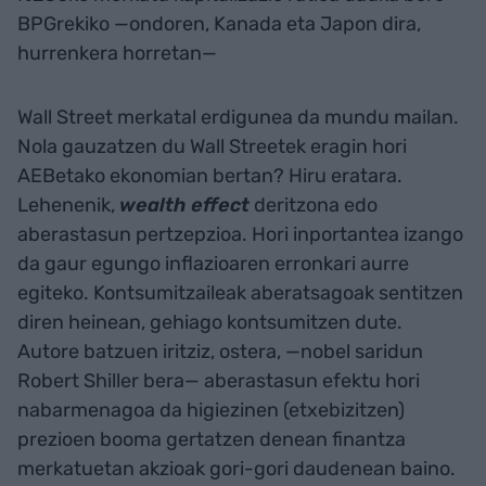
BPGrekiko —ondoren, Kanada eta Japon dira,
hurrenkera horretan—
Wall Street merkatal erdigunea da mundu mailan.
Nola gauzatzen du Wall Streetek eragin hori
AEBetako ekonomian bertan? Hiru eratara.
Lehenenik,
wealth effect
deritzona edo
aberastasun pertzepzioa. Hori inportantea izango
da gaur egungo inflazioaren erronkari aurre
egiteko. Kontsumitzaileak aberatsagoak sentitzen
diren heinean, gehiago kontsumitzen dute.
Autore batzuen iritziz, ostera, —nobel saridun
Robert Shiller bera— aberastasun efektu hori
nabarmenagoa da higiezinen (etxebizitzen)
prezioen booma gertatzen denean finantza
merkatuetan akzioak gori-gori daudenean baino.