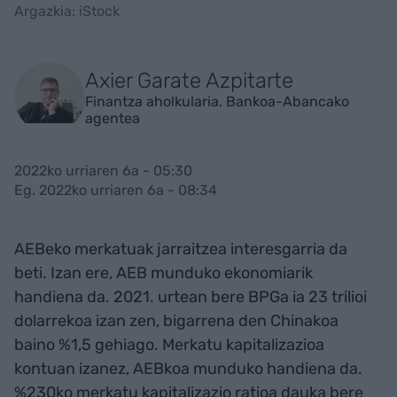
Argazkia: iStock
Axier Garate Azpitarte
Finantza aholkularia. Bankoa-Abancako
agentea
2022ko urriaren 6a - 05:30
Eg. 2022ko urriaren 6a - 08:34
AEBeko merkatuak jarraitzea interesgarria da
beti. Izan ere, AEB munduko ekonomiarik
handiena da. 2021. urtean bere BPGa ia 23 trilioi
dolarrekoa izan zen, bigarrena den Chinakoa
baino %1,5 gehiago. Merkatu kapitalizazioa
kontuan izanez, AEBkoa munduko handiena da.
%230ko merkatu kapitalizazio ratioa dauka bere