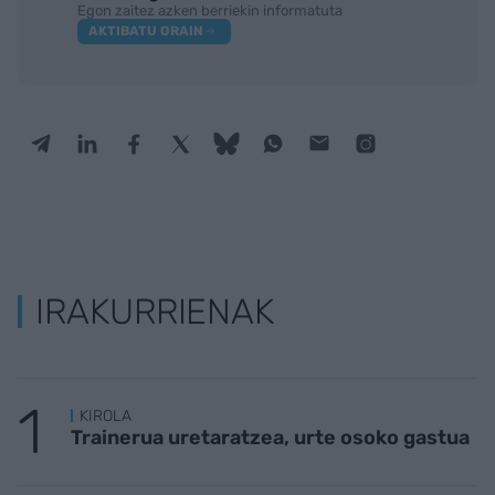
Egon zaitez azken berriekin informatuta
AKTIBATU ORAIN
IRAKURRIENAK
KIROLA
Trainerua uretaratzea, urte osoko gastua