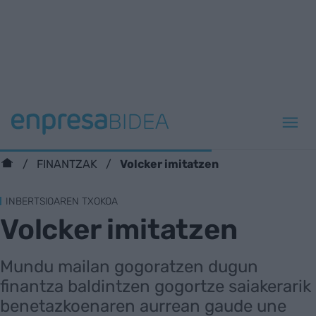
Volcker imitatzen
FINANTZAK
INBERTSIOAREN TXOKOA
Volcker imitatzen
Mundu mailan gogoratzen dugun
finantza baldintzen gogortze saiakerarik
benetazkoenaren aurrean gaude une