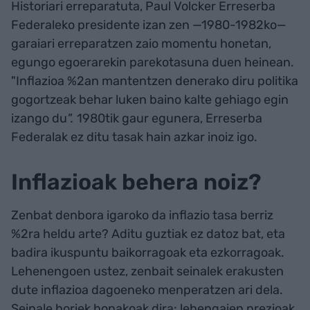
Historiari erreparatuta, Paul Volcker Erreserba
Federaleko presidente izan zen —1980-1982ko—
garaiari erreparatzen zaio momentu honetan,
egungo egoerarekin parekotasuna duen heinean.
"Inflazioa %2an mantentzen denerako diru politika
gogortzeak behar luken baino kalte gehiago egin
izango du
".
1980tik gaur egunera, Erreserba
Federalak ez ditu tasak hain azkar inoiz igo.
Inflazioak behera noiz?
Zenbat denbora igaroko da inflazio tasa berriz
%2ra heldu arte? Aditu guztiak ez datoz bat, eta
badira ikuspuntu baikorragoak eta ezkorragoak.
Lehenengoen ustez, zenbait seinalek erakusten
dute inflazioa dagoeneko menperatzen ari dela.
Seinale horiek honakoak dira: lehengaien prezioak