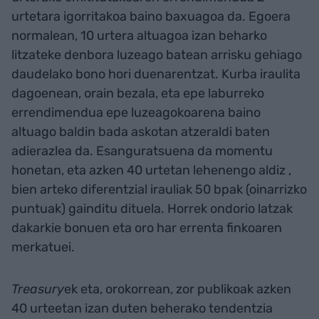
urtetara igorritakoa baino baxuagoa da. Egoera
normalean, 10 urtera altuagoa izan beharko
litzateke denbora luzeago batean arrisku gehiago
daudelako bono hori duenarentzat. Kurba iraulita
dagoenean, orain bezala, eta epe laburreko
errendimendua epe luzeagokoarena baino
altuago baldin bada askotan atzeraldi baten
adierazlea da. Esanguratsuena da momentu
honetan, eta azken 40 urtetan lehenengo aldiz ,
bien arteko diferentzial irauliak 50 bpak (oinarrizko
puntuak) gainditu dituela. Horrek ondorio latzak
dakarkie bonuen eta oro har errenta finkoaren
merkatuei.
Treasury
ek eta, orokorrean, zor publikoak azken
40 urteetan izan duten beherako tendentzia