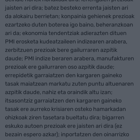
jaisten ari dira; batez besteko errenta jaisten ari
da alokairu berrietan; konpainia gehienek prezioak
ezartzeko duten boterea igo baino, beheranzkoan
ari da; ekonomia tendentziak adierazten dituen
PMI erosketa kudeatzaileen indizearen arabera,
zerbitzuen prezioak bere gailurraren azpitik
daude; PMI indize beraren arabera, manufakturen
prezioak ere gailurraren oso azpitik daude;
errepidetik garraiatzen den kargaren gaineko
tasak maiatzean markatu zuten puntu altuenaren
azpitik daude, nahiz eta oraindik altu izan;
itsasontziz garraiatzen den kargaren gaineko
tasak ere aurreko krisiaren osteko hamarkadan
ohizkoak ziren tasetara bueltatu dira; bigarren
eskuko autoen prezioak ere jaisten ari dira (ez
bezain espero azkar); inportatzen den oinarrizko