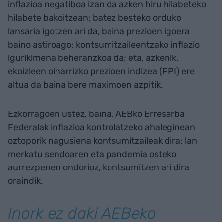
inflazioa negatiboa izan da azken hiru hilabeteko
hilabete bakoitzean; batez besteko orduko
lansaria igotzen ari da, baina prezioen igoera
baino astiroago; kontsumitzaileentzako inflazio
igurikimena beheranzkoa da; eta, azkenik,
ekoizleen oinarrizko prezioen indizea (PPI) ere
altua da baina bere maximoen azpitik.
Ezkorragoen ustez, baina, AEBko Erreserba
Federalak inflazioa kontrolatzeko ahaleginean
oztoporik nagusiena kontsumitzaileak dira; lan
merkatu sendoaren eta pandemia osteko
aurrezpenen ondorioz, kontsumitzen ari dira
oraindik.
Inork ez daki AEBeko