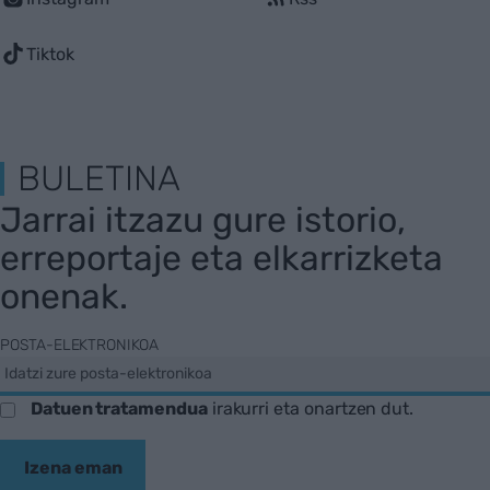
Tiktok
BULETINA
Jarrai itzazu gure istorio,
erreportaje eta elkarrizketa
onenak.
POSTA-ELEKTRONIKOA
Datuen tratamendua
irakurri eta onartzen dut.
Izena eman