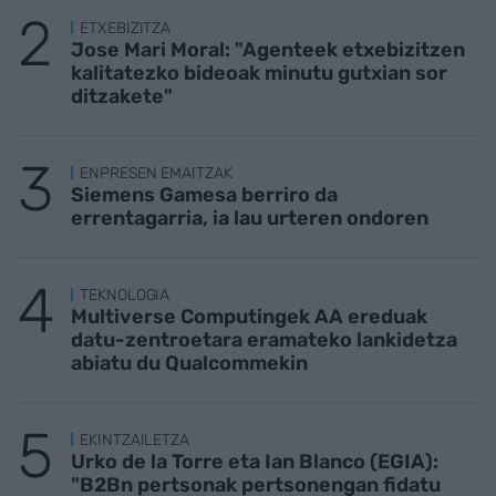
ETXEBIZITZA
Jose Mari Moral: "Agenteek etxebizitzen
kalitatezko bideoak minutu gutxian sor
ditzakete"
ENPRESEN EMAITZAK
Siemens Gamesa berriro da
errentagarria, ia lau urteren ondoren
TEKNOLOGIA
Multiverse Computingek AA ereduak
datu-zentroetara eramateko lankidetza
abiatu du Qualcommekin
EKINTZAILETZA
Urko de la Torre eta Ian Blanco (EGIA):
"B2Bn pertsonak pertsonengan fidatu