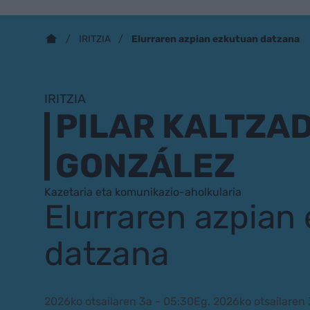
Elurraren azpian ezkutuan datzana
IRITZIA
IRITZIA
PILAR KALTZA
GONZÁLEZ
Kazetaria eta komunikazio-aholkularia
Elurraren azpian
datzana
2026ko otsailaren 3a - 05:30
Eg. 2026ko otsailaren 