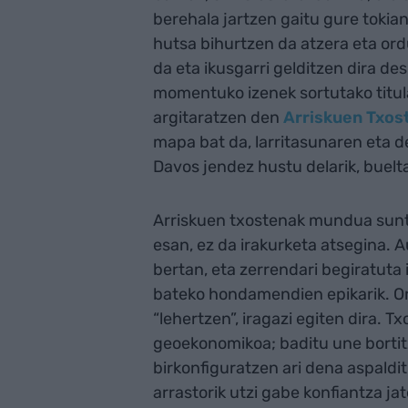
berehala jartzen gaitu gure tokia
hutsa bihurtzen da atzera eta ordu
da eta ikusgarri gelditzen dira des
momentuko izenek sortutako titula
argitaratzen den
Arriskuen Txos
mapa bat da, larritasunaren eta 
Davos jendez hustu delarik, buelta
Arriskuen txostenak mundua suntsi
esan, ez da irakurketa atsegina
bertan, eta zerrendari begiratuta 
bateko hondamendien epikarik. Ora
“lehertzen”, iragazi egiten dira. 
geoekonomikoa; baditu une bortitz
birkonfiguratzen ari dena aspaldi
arrastorik utzi gabe konfiantza ja