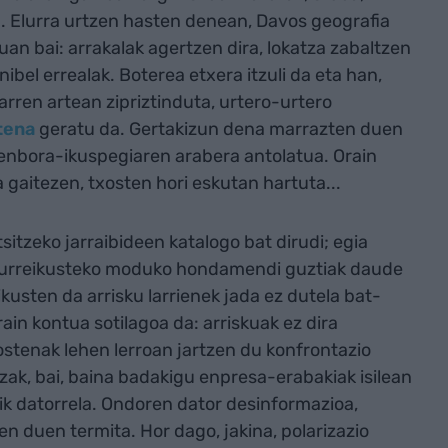
n. Elurra urtzen hasten denean, Davos geografia
an bai: arrakalak agertzen dira, lokatza zabaltzen
nibel errealak. Boterea etxera itzuli da eta han,
rren artean zipriztinduta, urtero-urtero
tena
geratu da. Gertakizun dena marrazten duen
denbora-ikuspegiaren arabera antolatua. Orain
 gaitezen, txosten hori eskutan hartuta...
tzeko jarraibideen katalogo bat dirudi; egia
. Aurreikusteko moduko hondamendi guztiak daude
ikusten da arrisku larrienek jada ez dutela bat-
in kontua sotilagoa da: arriskuak ez dira
Txostenak lehen lerroan jartzen du konfrontazio
ak, bai, baina badakigu enpresa-erabakiak isilean
tik datorrela. Ondoren dator desinformazioa,
ten duen termita. Hor dago, jakina, polarizazio