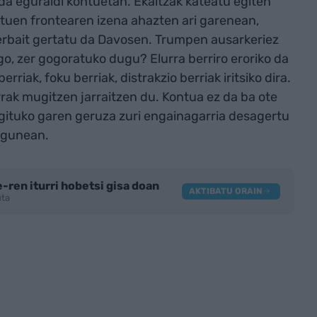
 da eguraldi kontuetan. Ekaitzak kateatu egiten
intuen frontearen izena ahazten ari garenean,
erbait gertatu da Davosen. Trumpen ausarkeriez
, zer gogoratuko dugu? Elurra berriro eroriko da
rriak, foku berriak, distrakzio berriak iritsiko dira.
rak mugitzen jarraitzen du. Kontua ez da ba ote
ugituko garen geruza zuri engainagarria desagertu
aigunean.
-ren iturri hobetsi gisa doan
AKTIBATU ORAIN
tuta