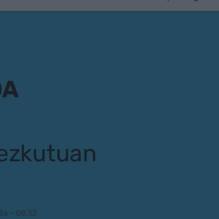
DA
 ezkutuan
3a - 08:32