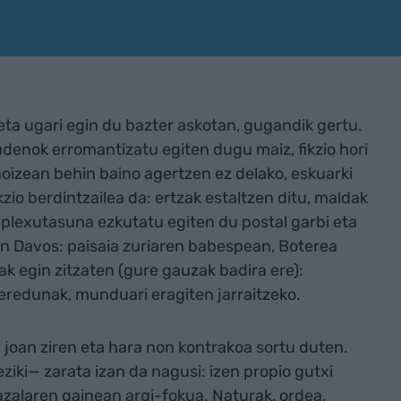
i eta ugari egin du bazter askotan, gugandik gertu.
udenok erromantizatu egiten dugu maiz, fikzio hori
oizean behin baino agertzen ez delako, eskuarki
kzio berdintzailea da: ertzak estaltzen ditu, maldak
nplexutasuna ezkutatu egiten du postal garbi eta
 zen Davos: paisaia zuriaren babespean, Boterea
ak egin zitzaten (gure gauzak badira ere):
eredunak, munduari eragiten jarraitzeko.
 joan ziren eta hara non kontrakoa sortu duten.
ziki— zarata izan da nagusi: izen propio gutxi
azalaren gainean argi-fokua. Naturak, ordea,