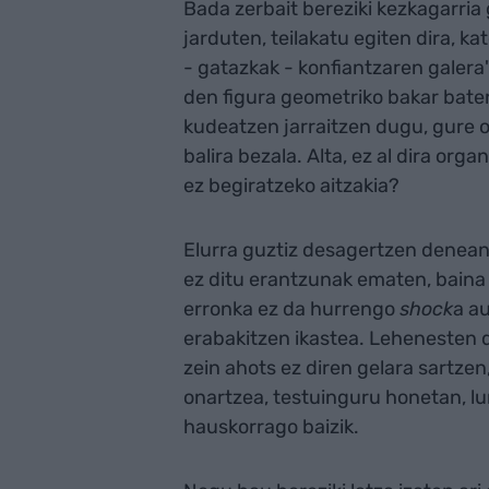
Bada zerbait bereziki kezkagarri
jarduten, teilakatu egiten dira, k
- gatazkak - konfiantzaren galera
den figura geometriko bakar baten
kudeatzen jarraitzen dugu, gure 
balira bezala. Alta, ez al dira o
ez begiratzeko aitzakia?
Elurra guztiz desagertzen denean,
ez ditu erantzunak ematen, baina
erronka ez da hurrengo
shock
a au
erabakitzen ikastea. Lehenesten
zein ahots ez diren gelara sartzen
onartzea, testuinguru honetan, lur
hauskorrago baizik.