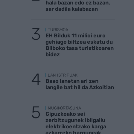
hala bazan edo ez bazan,
sar dadila kalabazan
TURISMOA
EH Bilduk 11 milioi euro
gehiago biltzea eskatu du
Bilboko tasa turistikoaren
bidez
LAN ISTRIPUAK
Baso lanetan ari zen
langile bat hil da Azkoitian
MUGIKORTASUNA
Gipuzkoako sei
zerbitzugunek ibilgailu
elektrikoentzako karga
azkarreko harguneak