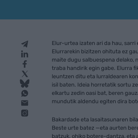
Elur-urtea izaten ari da hau, sarr
Elurrarekin bizitzen ohituta ez ga
maite dugu salbuespena delako, n
traba handirik egin gabe. Elurra fi
leuntzen ditu eta lurraldearen ko
isil baten. Ideia horretatik sortu
elkartu zedin oasi bat, beren gauz
mundutik aldendu egiten dira bot
Bakardade eta lasaitasunaren bila
Beste urte batez —eta aurten bere
batzuk, ohiko botere-dantza, eta 