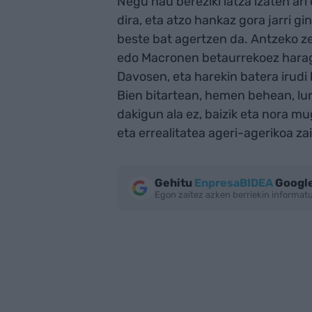
Negu hau bereziki latza izaten ari
dira, eta atzo hankaz gora jarri g
beste bat agertzen da. Antzeko z
edo Macronen betaurrekoez harago
Davosen, eta harekin batera irudi be
Bien bitartean, hemen behean, lur
dakigun ala ez, baizik eta nora m
eta errealitatea ageri-agerikoa z
Gehitu
EnpresaBIDEA
Google
Egon zaitez azken berriekin informa