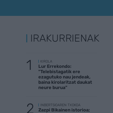
IRAKURRIENAK
KIROLA
Lur Errekondo:
"Telebistagatik ere
ezagutuko nau jendeak,
baina kirolaritzat daukat
neure burua"
INBERTSIOAREN TXOKOA
Zazpi Bikainen istorioa;