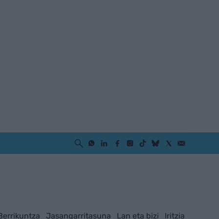
Berrikuntza
Jasangarritasuna
Lan eta bizi
Iritzia