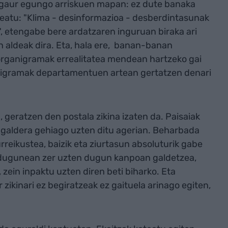
a gaur egungo arriskuen mapan: ez dute banaka
ateatu: "Klima - desinformazioa - desberdintasunak
", etengabe bere ardatzaren inguruan biraka ari
 aldeak dira. Eta, hala ere, banan-banan
organigramak errealitatea mendean hartzeko gai
rganigramak departamentuen artean gertatzen denari
 geratzen den postala zikina izaten da. Paisaiak
 galdera gehiago uzten ditu agerian. Beharbada
rreikustea, baizik eta ziurtasun absoluturik gabe
 dugunean zer uzten dugun kanpoan galdetzea,
, zein inpaktu uzten diren beti biharko. Eta
 zikinari ez begiratzeak ez gaituela arinago egiten,