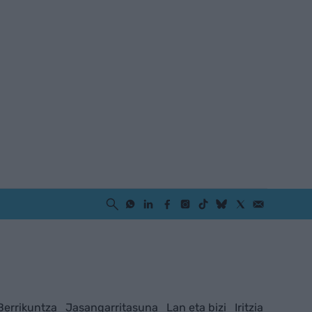
Berrikuntza
Jasangarritasuna
Lan eta bizi
Iritzia