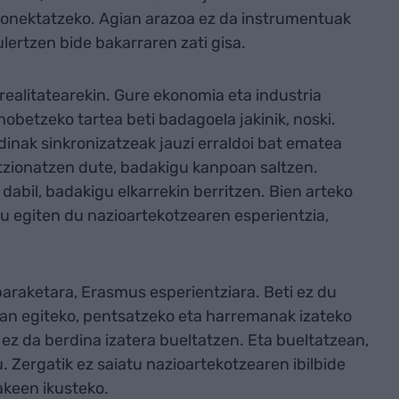
konektatzeko. Agian arazoa ez da instrumentuak
 ulertzen bide bakarraren zati gisa.
realitatearekin. Gure ekonomia eta industria
obetzeko tartea beti badagoela jakinik, noski.
inak sinkronizatzeak jauzi erraldoi bat ematea
tzionatzen dute, badakigu kanpoan saltzen.
abil, badakigu elkarrekin berritzen. Bien arteko
u egiten du nazioartekotzearen esperientzia,
araketara, Erasmus esperientziara. Beti ez du
lan egiteko, pentsatzeko eta harremanak izateko
z da berdina izatera bueltatzen. Eta bueltatzean,
. Zergatik ez saiatu nazioartekotzearen ibilbide
akeen ikusteko.