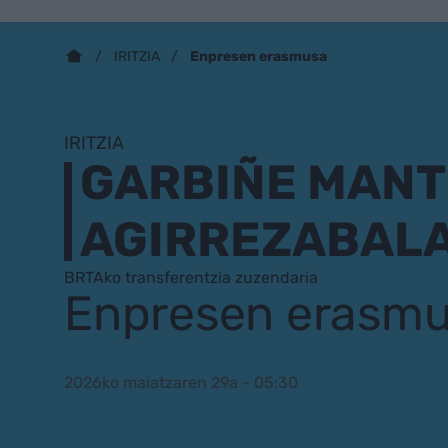
Enpresen erasmusa
IRITZIA
IRITZIA
GARBIÑE MAN
AGIRREZABAL
BRTAko transferentzia zuzendaria
Enpresen erasm
2026ko maiatzaren 29a - 05:30