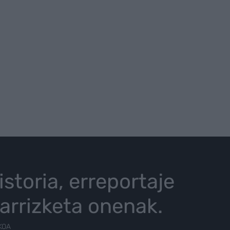
istoria, erreportaje
karrizketa onenak.
KOA