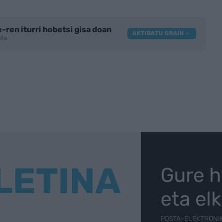
-ren iturri hobetsi gisa doan
AKTIBATU ORAIN
tuta
LETINA
Gure h
eta el
POSTA-ELEKTRONI