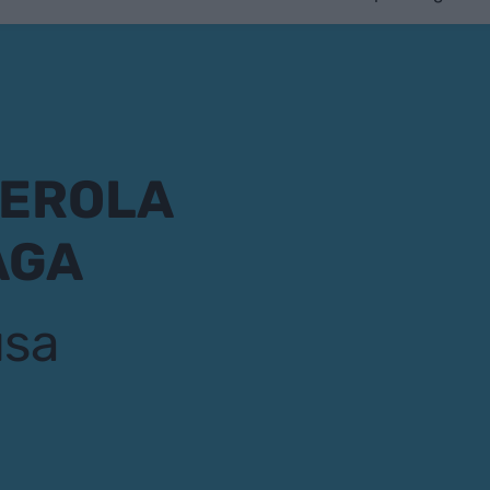
TEROLA
AGA
usa