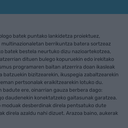
nologo batek puntako lankidetza proiektuez,
 multinazionaletan berrikuntza batera sortzeaz
o batek bestela neurtuko dizu nazioartekotzea,
 atzerrian dituen bulego kopuruekin edo irekitako
asmus programaren baitan atzerrira doan ikasleak
ura batzuekin bizitzearekin, ikuspegia zabaltzearekin
eman pertsonalak eraikitzearekin lotuko du.
n badute ere, oinarrian gauza berbera dago:
ago daudenekin konektatzeko gaitasunak garatzea.
ko moduak desberdinak direla pentsatuko dute
ak direla azaldu nahi dizuet. Arazoa baino, aukerak