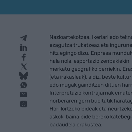
Nazioartekotzea. Ikerlari edo tek
ezagutza trukatzeaz eta ingurune
hitz egingo dizu. Enpresa munduk
hala nola, esportazio zenbakiekin,
merkatu geografiko berriekin. Er
(eta irakasleak), aldiz, beste kult
edo mugak gainditzen dituen harr
Interpretazio kontrajarriak emate
norberaren gerri bueltatik harat
Hori lortzeko bideak eta neurtze
askok, baina bide bereko katebegi
badaudela erakustea.