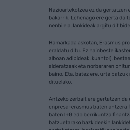
Nazioartekotzea ez da gertatzen 
bakarrik. Lehenago ere gerta dait
nenbilela, lankideak argitu dit b
Hamarkada askotan, Erasmus prog
eraldatu ditu. Ez hainbeste ikast
alboan adibideak, kuanto!), bestee
alderatzeak eta norberaren ohitu
baino. Eta, batez ere, urte batzuk
dituelako.
Antzeko zerbait ere gertatzen d
enpresa-erasmus baten antzera fu
baten I+G edo berrikuntza finantza
batzuetarako bazkideekin lankide