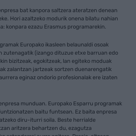
enpresa bat kanpora saltzera ateratzen denean
eke. Hori azaltzeko modurik onena bilatu nahian
idea: konpara ezazu Erasmus programarekin.
ramak Europako ikasleen belaunaldi osoak
en zutenagatik (izango dituzue etxe barruan edo
kin bizitzeak, egokitzeak, lan egiteko moduak
rak zalantzan jartzeak sortzen duenarengatik
 aurrera eginaz ondorio profesionalak ere izaten
a enpresa munduan. Europako Esparru programak
ntzionatzen baitu funtsean. Ez baita enpresa
tzeko diru-iturri soila. Beste herrialde
tzan aritzera behartzen du, ezagutza