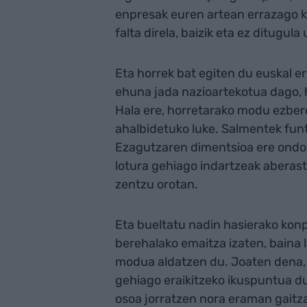
enpresak euren artean errazago 
falta direla, baizik eta ez ditugula
Eta horrek bat egiten du euskal er
ehuna jada nazioartekotua dago, h
Hala ere, horretarako modu ezberd
ahalbidetuko luke. Salmentek fun
Ezagutzaren dimentsioa ere ondo d
lotura gehiago indartzeak aberast
zentzu orotan.
Eta bueltatu nadin hasierako konp
berehalako emaitza izaten, baina 
modua aldatzen du. Joaten dena, e
gehiago eraikitzeko ikuspuntua du
osoa jorratzen nora eraman gaitz