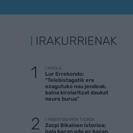
IRAKURRIENAK
KIROLA
Lur Errekondo:
"Telebistagatik ere
ezagutuko nau jendeak,
baina kirolaritzat daukat
neure burua"
INBERTSIOAREN TXOKOA
Zazpi Bikainen istorioa;
hala bazan edo ez bazan,