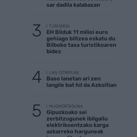
sar dadila kalabazan
TURISMOA
EH Bilduk 11 milioi euro
gehiago biltzea eskatu du
Bilboko tasa turistikoaren
bidez
LAN ISTRIPUAK
Baso lanetan ari zen
langile bat hil da Azkoitian
MUGIKORTASUNA
Gipuzkoako sei
zerbitzugunek ibilgailu
elektrikoentzako karga
azkarreko harguneak