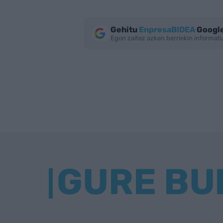
Gehitu
EnpresaBIDEA
Google
Egon zaitez azken berriekin informa
GURE BU