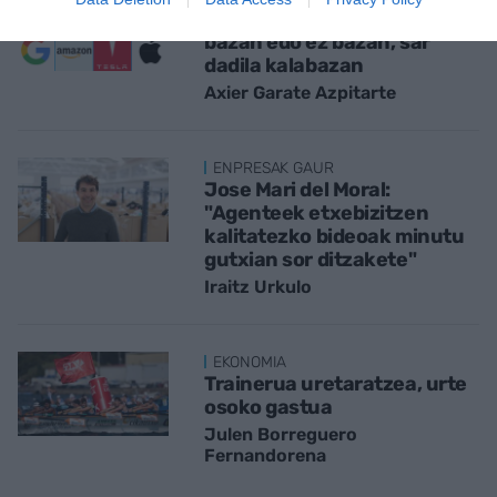
Zazpi Bikainen istorioa; hala
bazan edo ez bazan, sar
dadila kalabazan
Axier Garate Azpitarte
ENPRESAK GAUR
Jose Mari del Moral:
"Agenteek etxebizitzen
kalitatezko bideoak minutu
gutxian sor ditzakete"
Iraitz Urkulo
EKONOMIA
Trainerua uretaratzea, urte
osoko gastua
Julen Borreguero
Fernandorena