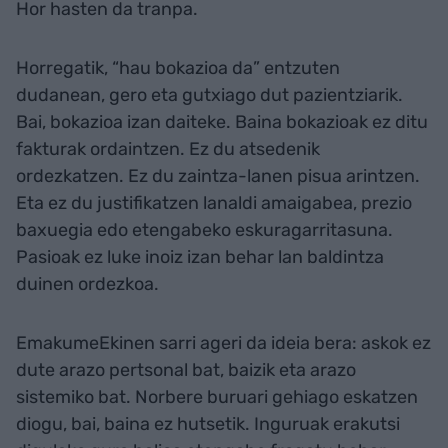
Hor hasten da tranpa.
Horregatik, “hau bokazioa da” entzuten
dudanean, gero eta gutxiago dut pazientziarik.
Bai, bokazioa izan daiteke. Baina bokazioak ez ditu
fakturak ordaintzen. Ez du atsedenik
ordezkatzen. Ez du zaintza-lanen pisua arintzen.
Eta ez du justifikatzen lanaldi amaigabea, prezio
baxuegia edo etengabeko eskuragarritasuna.
Pasioak ez luke inoiz izan behar lan baldintza
duinen ordezkoa.
EmakumeEkinen sarri ageri da ideia bera: askok ez
dute arazo pertsonal bat, baizik eta arazo
sistemiko bat. Norbere buruari gehiago eskatzen
diogu, bai, baina ez hutsetik. Inguruak erakutsi