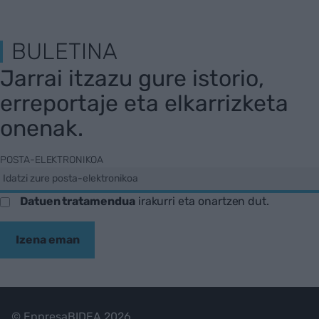
BULETINA
Jarrai itzazu gure istorio,
erreportaje eta elkarrizketa
onenak.
POSTA-ELEKTRONIKOA
Datuen tratamendua
irakurri eta onartzen dut.
Izena eman
© EnpresaBIDEA 2026