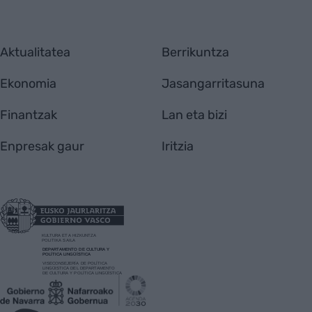
Aktualitatea
Berrikuntza
Ekonomia
Jasangarritasuna
Finantzak
Lan eta bizi
Enpresak gaur
Iritzia