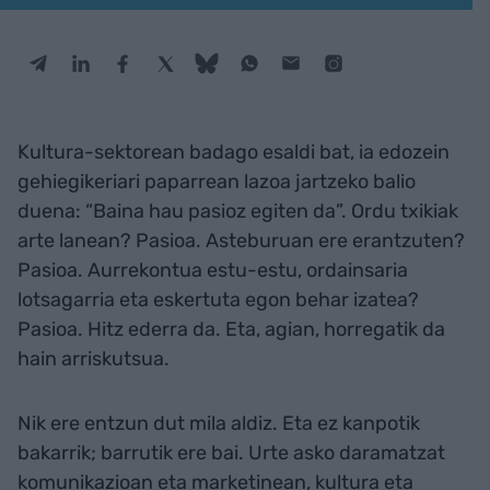
Kultura-sektorean badago esaldi bat, ia edozein
gehiegikeriari paparrean lazoa jartzeko balio
duena: “Baina hau pasioz egiten da”. Ordu txikiak
arte lanean? Pasioa. Asteburuan ere erantzuten?
Pasioa. Aurrekontua estu-estu, ordainsaria
lotsagarria eta eskertuta egon behar izatea?
Pasioa. Hitz ederra da. Eta, agian, horregatik da
hain arriskutsua.
Nik ere entzun dut mila aldiz. Eta ez kanpotik
bakarrik; barrutik ere bai. Urte asko daramatzat
komunikazioan eta marketinean, kultura eta