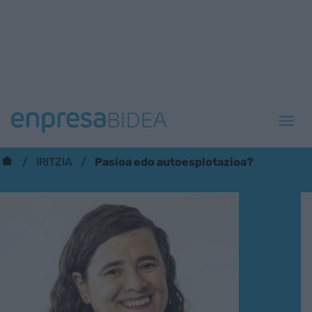
Pasioa edo autoesplotazioa?
IRITZIA