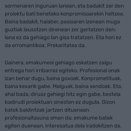
sormenaren inguruan lanean, eta badakit zer den
proiektu bati benetako konpromisoarekin heltzea.
Baina badakit, halaber, pasioaren izenean muga
guztiak lausotzen direnean zer gertatzen den:
lana ez da gehiago lan gisa tratatzen. Eta hori ez
da erromantikoa. Prekaritatea da.
Gainera, emakumeoi gehiago eskatzen zaigu
entrega hori irribarrez egiteko. Profesional onak
izan behar dugu, baina goxoak. Konprometituak,
baina kexarik gabe. Malguak, baina sendoak. Eta,
ahal bada, diruaz gehiegi hitz egin gabe, bestela
badirudi proiektuan sinesten ez dugula. Gizon
batek baldintzak jartzen dituenean
profesionaltasuna omen da; emakume batek
egiten duenean, interesatua dela iradokitzen da.