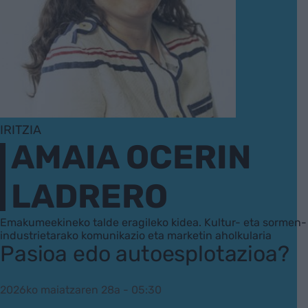
IRITZIA
AMAIA OCERIN
LADRERO
Emakumeekineko talde eragileko kidea. Kultur- eta sormen-
industrietarako komunikazio eta marketin aholkularia
Pasioa edo autoesplotazioa?
2026ko maiatzaren 28a - 05:30