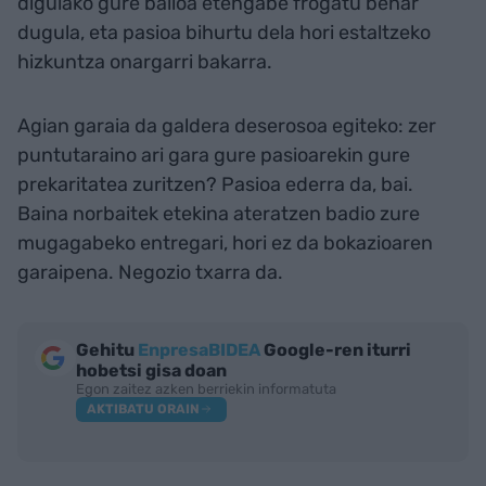
digulako gure balioa etengabe frogatu behar
dugula, eta pasioa bihurtu dela hori estaltzeko
hizkuntza onargarri bakarra.
Agian garaia da galdera deserosoa egiteko: zer
puntutaraino ari gara gure pasioarekin gure
prekaritatea zuritzen? Pasioa ederra da, bai.
Baina norbaitek etekina ateratzen badio zure
mugagabeko entregari, hori ez da bokazioaren
garaipena. Negozio txarra da.
Gehitu
EnpresaBIDEA
Google-ren iturri
hobetsi gisa doan
Egon zaitez azken berriekin informatuta
AKTIBATU ORAIN