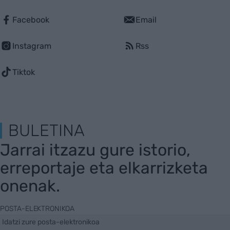
Facebook
Email
Instagram
Rss
Tiktok
BULETINA
Jarrai itzazu gure istorio,
erreportaje eta elkarrizketa
onenak.
POSTA-ELEKTRONIKOA