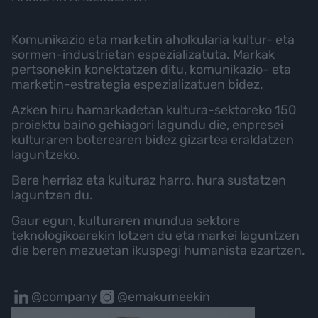
Komunikazio eta marketin aholkularia kultur- eta
sormen-industrietan espezializatuta. Markak
pertsonekin konektatzen ditu, komunikazio- eta
marketin-estrategia espezializatuen bidez.
Azken hiru hamarkadetan kultura-sektoreko 150
proiektu baino gehiagori lagundu die, enpresei
kulturaren boterearen bidez gizartea eraldatzen
laguntzeko.
Bere herriaz eta kulturaz harro, hura sustatzen
laguntzen du.
Gaur egun, kulturaren mundua sektore
teknologikoarekin lotzen du eta markei laguntzen
die beren mezuetan ikuspegi humanista ezartzen.
@company
@emakumeekin