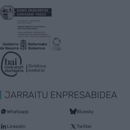
JARRAITU ENPRESABIDEA
Whatsapp
Bluesky
Linkedin
Twitter