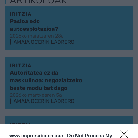
ARTIKULUAK
IRITZIA
Pasioa edo
autoesplotazioa?
2026ko maiatzaren 28a
AMAIA OCERIN LADRERO
IRITZIA
Autoritatea ez da
maskulinoa: negoziatzeko
beste modu bat dago
2026ko martxoaren 5a
AMAIA OCERIN LADRERO
IRITZIA
Paperetik ekintzara:
www.enpresabidea.eus -
Do Not Process My