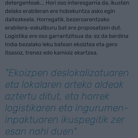
detergenteak... Hori oso interesgarria da, ikusten
delako erabileran ere hobekuntza asko egin
daitezkeela. Horregatik, bezeroarentzako
erabilera-eskuliburu bat ere proposatzen dut.
Logistika ere oso garrantzitsua da: ez da berdina
India bezalako leku batean ekoiztea eta gero
itsasoz, trenez edo kamioiz ekartzea.
"Ekoizpen deslokalizatuaren
eta lokalaren arteko aldeak
aztertu ditut, eta horrek
logistikaren eta ingurumen-
inpaktuaren ikuspegitik zer
esan nahi duen"