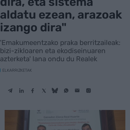
dira, eta sistema
aldatu ezean, arazoak
izango dira"
'Emakumeentzako praka berritzaileak:
bizi-zikloaren eta ekodiseinuaren
azterketa' lana ondu du Realek
ELKARRIZKETAK