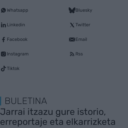
Whatsapp
Bluesky
Linkedin
Twitter
Facebook
Email
Instagram
Rss
Tiktok
BULETINA
Jarrai itzazu gure istorio,
erreportaje eta elkarrizketa