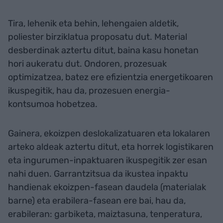
Tira, lehenik eta behin, lehengaien aldetik,
poliester birziklatua proposatu dut. Material
desberdinak aztertu ditut, baina kasu honetan
hori aukeratu dut. Ondoren, prozesuak
optimizatzea, batez ere efizientzia energetikoaren
ikuspegitik, hau da, prozesuen energia-
kontsumoa hobetzea.
Gainera, ekoizpen deslokalizatuaren eta lokalaren
arteko aldeak aztertu ditut, eta horrek logistikaren
eta ingurumen-inpaktuaren ikuspegitik zer esan
nahi duen. Garrantzitsua da ikustea inpaktu
handienak ekoizpen-fasean daudela (materialak
barne) eta erabilera-fasean ere bai, hau da,
erabileran: garbiketa, maiztasuna, tenperatura,