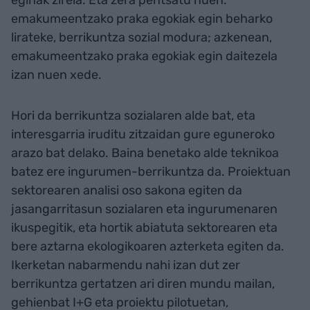
emakumeentzako praka egokiak egin beharko
lirateke, berrikuntza sozial modura; azkenean,
emakumeentzako praka egokiak egin daitezela
izan nuen xede.
Hori da berrikuntza sozialaren alde bat, eta
interesgarria iruditu zitzaidan gure eguneroko
arazo bat delako. Baina benetako alde teknikoa
batez ere ingurumen-berrikuntza da. Proiektuan
sektorearen analisi oso sakona egiten da
jasangarritasun sozialaren eta ingurumenaren
ikuspegitik, eta hortik abiatuta sektorearen eta
bere aztarna ekologikoaren azterketa egiten da.
Ikerketan nabarmendu nahi izan dut zer
berrikuntza gertatzen ari diren mundu mailan,
gehienbat I+G eta proiektu pilotuetan,