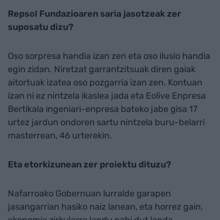
Repsol Fundazioaren saria jasotzeak zer
suposatu dizu?
Oso sorpresa handia izan zen eta oso ilusio handia
egin zidan. Niretzat garrantzitsuak diren gaiak
aitortuak izatea oso pozgarria izan zen. Kontuan
izan ni ez nintzela ikaslea jada eta Eolive Enpresa
Bertikala ingeniari-enpresa bateko jabe gisa 17
urtez jardun ondoren sartu nintzela buru-belarri
masterrean, 46 urterekin.
Eta etorkizunean zer proiektu dituzu?
Nafarroako Gobernuan lurralde garapen
jasangarrian hasiko naiz lanean, eta horrez gain,
ekonomia zirkularra landu nahi dut landa