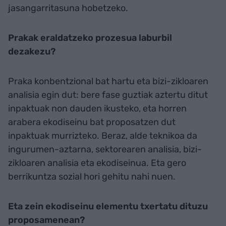
jasangarritasuna hobetzeko.
Prakak eraldatzeko prozesua laburbil
dezakezu?
Praka konbentzional bat hartu eta bizi-zikloaren
analisia egin dut: bere fase guztiak aztertu ditut
inpaktuak non dauden ikusteko, eta horren
arabera ekodiseinu bat proposatzen dut
inpaktuak murrizteko. Beraz, alde teknikoa da
ingurumen-aztarna, sektorearen analisia, bizi-
zikloaren analisia eta ekodiseinua. Eta gero
berrikuntza sozial hori gehitu nahi nuen.
Eta zein ekodiseinu elementu txertatu dituzu
proposamenean?