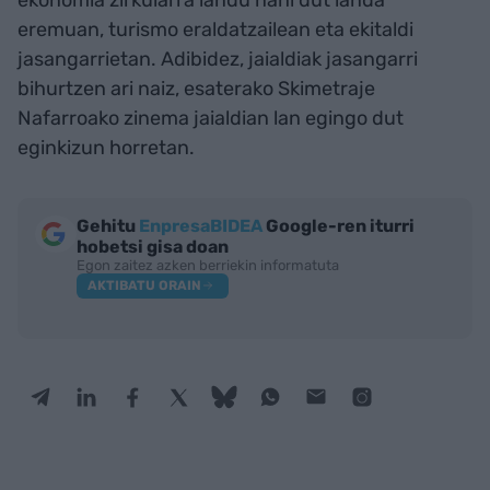
eremuan, turismo eraldatzailean eta ekitaldi
jasangarrietan. Adibidez, jaialdiak jasangarri
bihurtzen ari naiz, esaterako Skimetraje
Nafarroako zinema jaialdian lan egingo dut
eginkizun horretan.
Gehitu
EnpresaBIDEA
Google-ren iturri
hobetsi gisa doan
Egon zaitez azken berriekin informatuta
AKTIBATU ORAIN