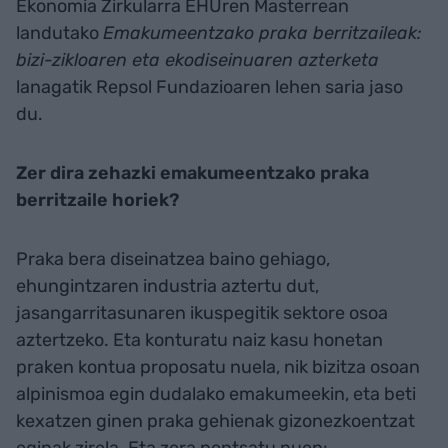
Ekonomia Zirkularra EHUren Masterrean
landutako
Emakumeentzako praka berritzaileak:
bizi-zikloaren eta ekodiseinuaren azterketa
lanagatik Repsol Fundazioaren lehen saria jaso
du.
Zer dira zehazki emakumeentzako praka
berritzaile horiek?
Praka bera diseinatzea baino gehiago,
ehungintzaren industria aztertu dut,
jasangarritasunaren ikuspegitik sektore osoa
aztertzeko. Eta konturatu naiz kasu honetan
praken kontua proposatu nuela, nik bizitza osoan
alpinismoa egin dudalako emakumeekin, eta beti
kexatzen ginen praka gehienak gizonezkoentzat
eginak zirela. Eta zera pentsatu nuen: