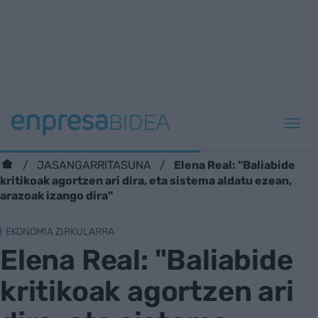
Elena Real: "Baliabide
JASANGARRITASUNA
kritikoak agortzen ari dira, eta sistema aldatu ezean,
arazoak izango dira"
EKONOMIA ZIRKULARRA
Elena Real: "Baliabide
kritikoak agortzen ari