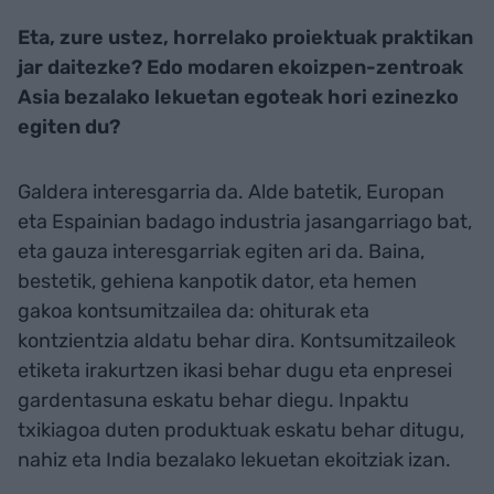
Eta, zure ustez, horrelako proiektuak praktikan
jar daitezke? Edo modaren ekoizpen-zentroak
Asia bezalako lekuetan egoteak hori ezinezko
egiten du?
Galdera interesgarria da. Alde batetik, Europan
eta Espainian badago industria jasangarriago bat,
eta gauza interesgarriak egiten ari da. Baina,
bestetik, gehiena kanpotik dator, eta hemen
gakoa kontsumitzailea da: ohiturak eta
kontzientzia aldatu behar dira. Kontsumitzaileok
etiketa irakurtzen ikasi behar dugu eta enpresei
gardentasuna eskatu behar diegu. Inpaktu
txikiagoa duten produktuak eskatu behar ditugu,
nahiz eta India bezalako lekuetan ekoitziak izan.