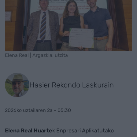
Elena Real | Argazkia: utzita
Hasier Rekondo Laskurain
2026ko uztailaren 2a - 05:30
Elena Real Huarte
k Enpresari Aplikatutako