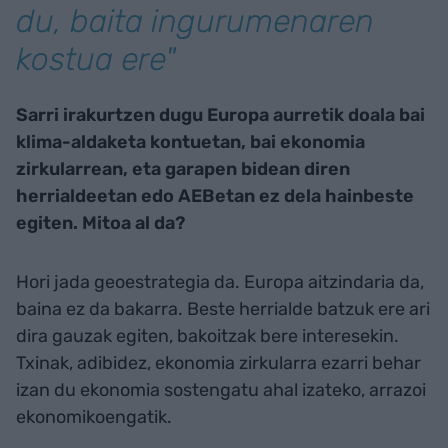
du, baita ingurumenaren
kostua ere"
Sarri irakurtzen dugu Europa aurretik doala bai
klima-aldaketa kontuetan, bai ekonomia
zirkularrean, eta garapen bidean diren
herrialdeetan edo AEBetan ez dela hainbeste
egiten. Mitoa al da?
Hori jada geoestrategia da. Europa aitzindaria da,
baina ez da bakarra. Beste herrialde batzuk ere ari
dira gauzak egiten, bakoitzak bere interesekin.
Txinak, adibidez, ekonomia zirkularra ezarri behar
izan du ekonomia sostengatu ahal izateko, arrazoi
ekonomikoengatik.