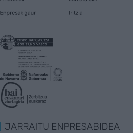
Enpresak gaur
Iritzia
JARRAITU ENPRESABIDEA