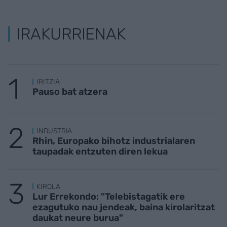
IRAKURRIENAK
IRITZIA
Pauso bat atzera
INDUSTRIA
Rhin, Europako bihotz industrialaren
taupadak entzuten diren lekua
KIROLA
Lur Errekondo: "Telebistagatik ere
ezagutuko nau jendeak, baina kirolaritzat
daukat neure burua"