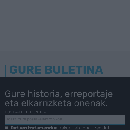
GURE BULETINA
Gure historia, erreportaje
eta elkarrizketa onenak.
POSTA-ELEKTRONIKOA
Datuen tratamendua
irakurri eta onartzen dut.