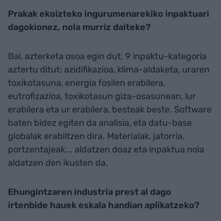
Prakak ekoizteko ingurumenarekiko inpaktuari
dagokionez, nola murriz daiteke?
Bai, azterketa osoa egin dut. 9 inpaktu-kategoria
aztertu ditut: azidifikazioa, klima-aldaketa, uraren
toxikotasuna, energia fosilen erabilera,
eutrofizazioa, toxikotasun giza-osasunean, lur
erabilera eta ur erabilera, besteak beste. Software
baten bidez egiten da analisia, eta datu-base
globalak erabiltzen dira. Materialak, jatorria,
portzentajeak... aldatzen doaz eta inpaktua nola
aldatzen den ikusten da.
Ehungintzaren industria prest al dago
irtenbide hauek eskala handian aplikatzeko?