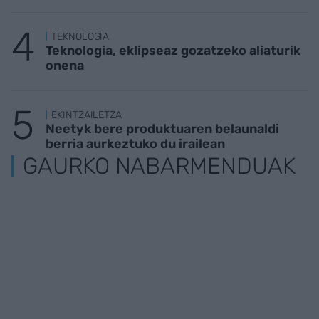
TEKNOLOGIA
Teknologia, eklipseaz gozatzeko aliaturik
onena
EKINTZAILETZA
Neetyk bere produktuaren belaunaldi
berria aurkeztuko du irailean
GAURKO NABARMENDUAK