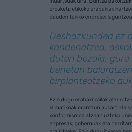
indartsuak dira. Ekintza bakoitza
erosketa etikoko erabakiak hartz
dauden tokiko enpresei laguntzea
Deshazkundea ez d
kondenatzea, askok
duten bezala, gure 
benetan baloratze
birplanteatzeko auk
Ezin dugu erabaki zailak atzeratze
klimatikoak erantzun ausart eta 
konformismoa atzean uzteko unea 
enpresak, gobernuak eta herritarr
eraikitzeko. Ezin dugu itxaron be