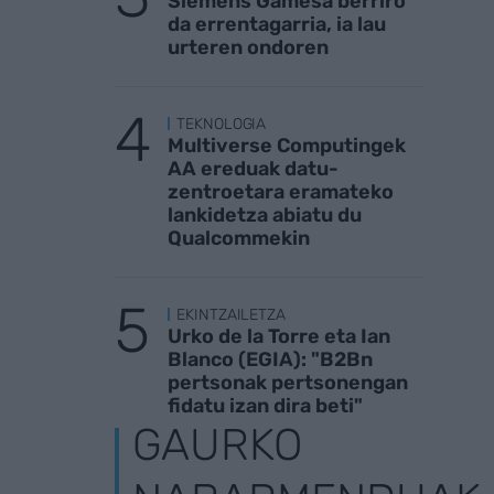
Siemens Gamesa berriro
da errentagarria, ia lau
urteren ondoren
TEKNOLOGIA
Multiverse Computingek
AA ereduak datu-
zentroetara eramateko
lankidetza abiatu du
Qualcommekin
EKINTZAILETZA
Urko de la Torre eta Ian
Blanco (EGIA): "B2Bn
pertsonak pertsonengan
fidatu izan dira beti"
GAURKO