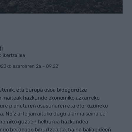
i
 ikertzailea
023ko azaroaren 2a - 09:22
etenik, eta Europa osoa bidegurutze
de maiteak hazkunde ekonomiko azkarreko
 gure planetaren osasunaren eta etorkizuneko
. Noiz arte jarraituko dugu alarma seinaleei
onomiko guztien helburua hazkundea
edo berdeago bihurtzea da, baina baliabideen