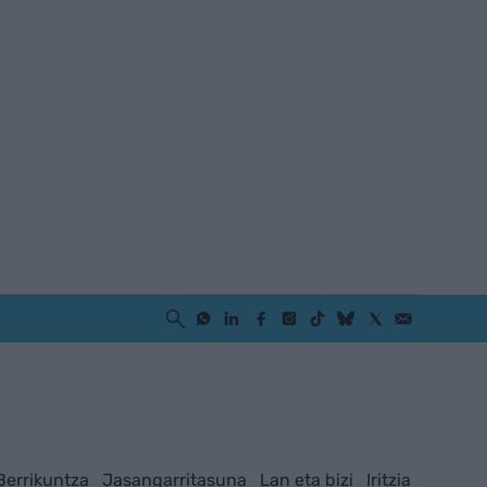
Berrikuntza
Jasangarritasuna
Lan eta bizi
Iritzia