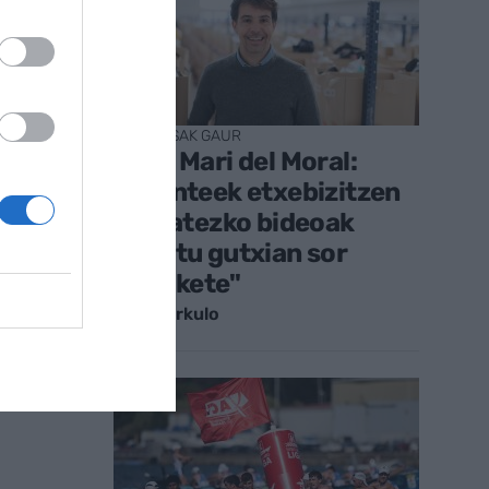
ENPRESAK GAUR
Jose Mari del Moral:
"Agenteek etxebizitzen
kalitatezko bideoak
minutu gutxian sor
ditzakete"
Iraitz Urkulo