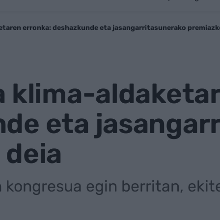
etaren erronka: deshazkunde eta jasangarritasunerako premiazk
 klima-aldaketar
de eta jasangar
 deia
kongresua egin berritan, ekit