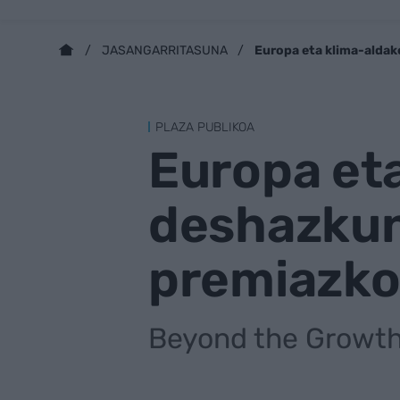
Europa eta klima-aldak
JASANGARRITASUNA
PLAZA PUBLIKOA
Europa eta
deshazkun
premiazko
Beyond the Growth 