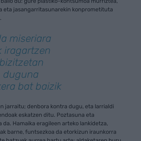
k balio du: gure plastiko-kontsumoa murriztea,
ea eta jasangarritasunarekin konprometituta
.
a miseriara
 iragartzen
bizitzetan
n duguna
era bat baizik
n jarraitu; denbora kontra dugu, eta larrialdi
sendoak eskatzen ditu. Poztasuna eta
da. Hamaika eragileen arteko lankidetza,
ak barne, funtsezkoa da etorkizun iraunkorra
ste batzuek aurrea hartu arte; aldaketaren buru