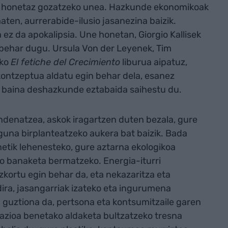
ke honetaz gozatzeko unea. Hazkunde ekonomikoak
aten, aurrerabide-ilusio jasanezina baizik.
a ez da apokalipsia. Une honetan, Giorgio Kallisek
u behar dugu. Ursula Von der Leyenek, Tim
ako
El fetiche del Crecimiento
liburua aipatuz,
kontzeptua aldatu egin behar dela, esanez
a, baina deshazkunde eztabaida saihestu du.
denatzea, askok iragartzen duten bezala, gure
guna birplanteatzeko aukera bat baizik. Bada
netik lehenesteko, gure aztarna ekologikoa
ko banaketa bermatzeko. Energia-iturri
izkortu egin behar da, eta nekazaritza eta
dira, jasangarriak izateko eta ingurumena
 guztiona da, pertsona eta kontsumitzaile garen
iazioa benetako aldaketa bultzatzeko tresna