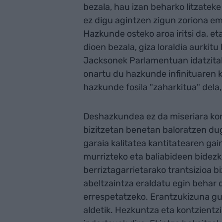
bezala, hau izan beharko litzate
ez digu agintzen zigun zoriona em
Hazkunde osteko aroa iritsi da, et
dioen bezala, giza loraldia aurkit
Jacksonek Parlamentuan idatzit
onartu du hazkunde infinituaren 
hazkunde fosila "zaharkitua" del
Deshazkundea ez da miseriara kon
bizitzetan benetan baloratzen du
garaia kalitatea kantitatearen gai
murrizteko eta baliabideen bidez
berriztagarrietarako trantsizioa b
abeltzaintza eraldatu egin behar 
errespetatzeko. Erantzukizuna gu
aldetik. Hezkuntza eta kontzientz