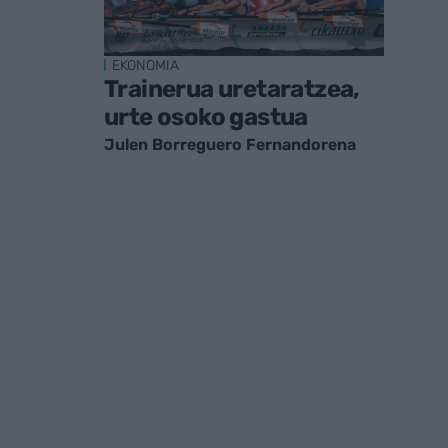
EKONOMIA
Trainerua uretaratzea,
urte osoko gastua
Julen Borreguero Fernandorena