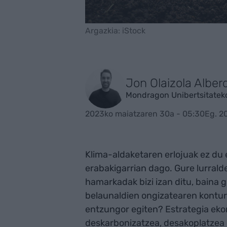
Argazkia: iStock
Jon Olaizola Alberd
Mondragon Unibertsitateko
2023ko maiatzaren 30a - 05:30
Eg. 2
Klima-aldaketaren erlojuak ez du 
erabakigarrian dago. Gure lurral
hamarkadak bizi izan ditu, baina
belaunaldien ongizatearen kontura
entzungor egiten? Estrategia ek
deskarbonizatzea, desakoplatzea 