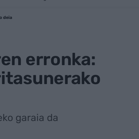
o deia
en erronka:
ritasunerako
eko garaia da