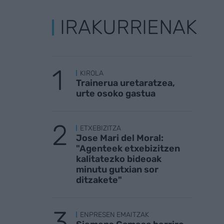
IRAKURRIENAK
KIROLA
Trainerua uretaratzea,
urte osoko gastua
ETXEBIZITZA
Jose Mari del Moral:
"Agenteek etxebizitzen
kalitatezko bideoak
minutu gutxian sor
ditzakete"
ENPRESEN EMAITZAK