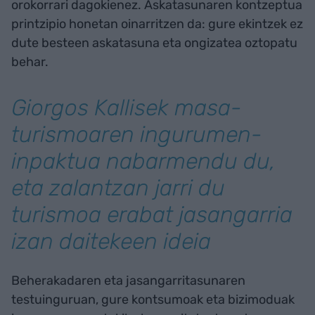
orokorrari dagokienez. Askatasunaren kontzeptua
printzipio honetan oinarritzen da: gure ekintzek ez
dute besteen askatasuna eta ongizatea oztopatu
behar.
Giorgos Kallisek masa-
turismoaren ingurumen-
inpaktua nabarmendu du,
eta zalantzan jarri du
turismoa erabat jasangarria
izan daitekeen ideia
Beherakadaren eta jasangarritasunaren
testuinguruan, gure kontsumoak eta bizimoduak