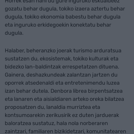
Horrek esan nahi du gure inguruko eskualdeez
gozatu behar dugula, tokiko izaera aztertu behar
dugula, tokiko ekonomia babestu behar dugula
eta inguruko erkidegoekin konektatu behar
dugula.
Halaber, beheranzko joerak turismo arduratsua
sustatzen du, ekosistemak, tokiko kulturak eta
bidezko lan-baldintzak errespetatzen dituena.
Gainera, deshazkundeak zalantzan jartzen du
oporrek atsedenaldi eta entretenimendu luzea
izan behar dutela. Denbora librea birpentsatzea
eta lanaren eta aisialdiaren arteko oreka bilatzea
proposatzen du, lanaldia murriztea eta
kontsumoarekin zerikusirik ez duten jarduerak
baloratzea sustatuz, hala nola norberaren
zaintzari, familiaren bizikidetzari, komunitatearen