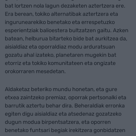
bat lortzen nola lagun dezaketen aztertzera ere.
Era berean, tokiko alternatibak aztertzera eta
ingurunearekiko benetako eta errespetuzko
esperientziak balioestera bultzatzen gaitu. Azken
batean, helburua bitarteko bide bat aurkitzea da,
aisialdiaz eta oporraldiaz modu arduratsuan
gozatu ahal izateko, planetaren mugekin bat
etorriz eta tokiko komunitateen eta ongizate
orokorraren mesedetan.
Aldaketaz beteriko mundu honetan, eta gure
etxea zaintzeko premiaz, oporrak pertsonalki eta
barrutik aztertu behar dira. Beheraldiak erronka
egiten digu aisialdiaz eta atsedenaz gozatzeko
dugun modua birpentsatzera, eta oporren
benetako funtsari begiak irekitzera gonbidatzen