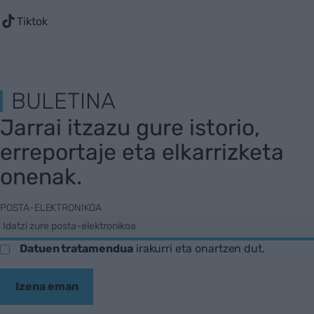
Tiktok
BULETINA
Jarrai itzazu gure istorio,
erreportaje eta elkarrizketa
onenak.
POSTA-ELEKTRONIKOA
Datuen tratamendua
irakurri eta onartzen dut.
Izena eman