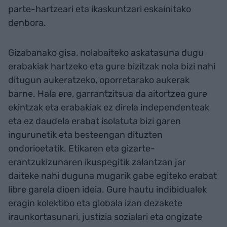
parte-hartzeari eta ikaskuntzari eskainitako
denbora.
Gizabanako gisa, nolabaiteko askatasuna dugu
erabakiak hartzeko eta gure bizitzak nola bizi nahi
ditugun aukeratzeko, oporretarako aukerak
barne. Hala ere, garrantzitsua da aitortzea gure
ekintzak eta erabakiak ez direla independenteak
eta ez daudela erabat isolatuta bizi garen
ingurunetik eta besteengan dituzten
ondorioetatik. Etikaren eta gizarte-
erantzukizunaren ikuspegitik zalantzan jar
daiteke nahi duguna mugarik gabe egiteko erabat
libre garela dioen ideia. Gure hautu indibidualek
eragin kolektibo eta globala izan dezakete
iraunkortasunari, justizia sozialari eta ongizate