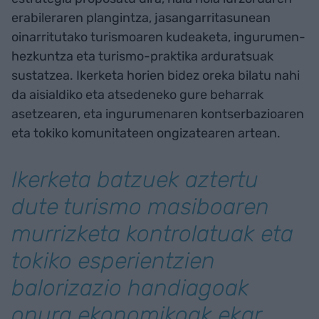
erabileraren plangintza, jasangarritasunean
oinarritutako turismoaren kudeaketa, ingurumen-
hezkuntza eta turismo-praktika arduratsuak
sustatzea. Ikerketa horien bidez oreka bilatu nahi
da aisialdiko eta atsedeneko gure beharrak
asetzearen, eta ingurumenaren kontserbazioaren
eta tokiko komunitateen ongizatearen artean.
Ikerketa batzuek aztertu
dute turismo masiboaren
murrizketa kontrolatuak eta
tokiko esperientzien
balorizazio handiagoak
onura ekonomikoak ekar