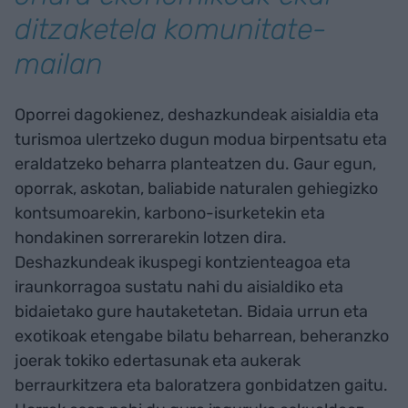
ditzaketela komunitate-
mailan
Oporrei dagokienez, deshazkundeak aisialdia eta
turismoa ulertzeko dugun modua birpentsatu eta
eraldatzeko beharra planteatzen du. Gaur egun,
oporrak, askotan, baliabide naturalen gehiegizko
kontsumoarekin, karbono-isurketekin eta
hondakinen sorrerarekin lotzen dira.
Deshazkundeak ikuspegi kontzienteagoa eta
iraunkorragoa sustatu nahi du aisialdiko eta
bidaietako gure hautaketetan. Bidaia urrun eta
exotikoak etengabe bilatu beharrean, beheranzko
joerak tokiko edertasunak eta aukerak
berraurkitzera eta baloratzera gonbidatzen gaitu.