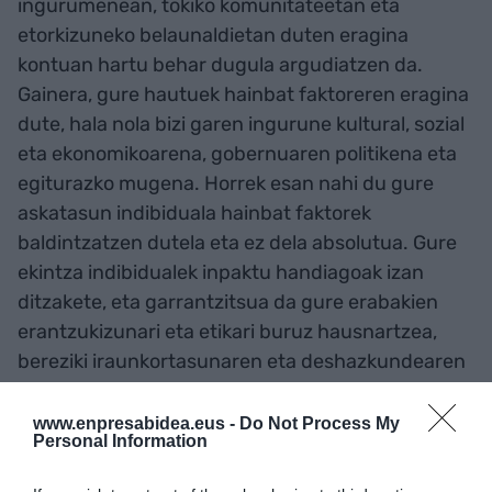
ingurumenean, tokiko komunitateetan eta
etorkizuneko belaunaldietan duten eragina
kontuan hartu behar dugula argudiatzen da.
Gainera, gure hautuek hainbat faktoreren eragina
dute, hala nola bizi garen ingurune kultural, sozial
eta ekonomikoarena, gobernuaren politikena eta
egiturazko mugena. Horrek esan nahi du gure
askatasun indibiduala hainbat faktorek
baldintzatzen dutela eta ez dela absolutua. Gure
ekintza indibidualek inpaktu handiagoak izan
ditzakete, eta garrantzitsua da gure erabakien
erantzukizunari eta etikari buruz hausnartzea,
bereziki iraunkortasunaren eta deshazkundearen
testuinguruan.
www.enpresabidea.eus -
Do Not Process My
Personal Information
Hori esanda, Giorgos Kallisek masa-turismoaren
ingurumen-inpaktua nabarmendu du, eta