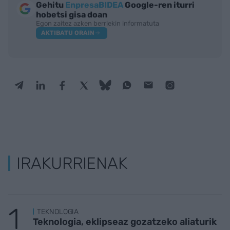
Gehitu
EnpresaBIDEA
Google-ren iturri
hobetsi gisa doan
Egon zaitez azken berriekin informatuta
AKTIBATU ORAIN
IRAKURRIENAK
TEKNOLOGIA
Teknologia, eklipseaz gozatzeko aliaturik