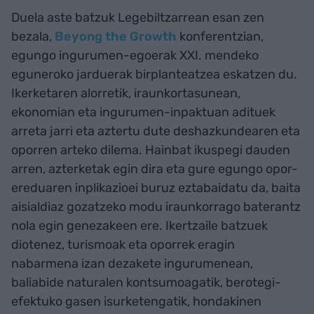
Duela aste batzuk Legebiltzarrean esan zen
bezala,
Beyong the Growth
konferentzian,
egungo ingurumen-egoerak XXI. mendeko
eguneroko jarduerak birplanteatzea eskatzen du.
Ikerketaren alorretik, iraunkortasunean,
ekonomian eta ingurumen-inpaktuan adituek
arreta jarri eta aztertu dute deshazkundearen eta
oporren arteko dilema. Hainbat ikuspegi dauden
arren, azterketak egin dira eta gure egungo opor-
ereduaren inplikazioei buruz eztabaidatu da, baita
aisialdiaz gozatzeko modu iraunkorrago baterantz
nola egin genezakeen ere. Ikertzaile batzuek
diotenez, turismoak eta oporrek eragin
nabarmena izan dezakete ingurumenean,
baliabide naturalen kontsumoagatik, berotegi-
efektuko gasen isurketengatik, hondakinen