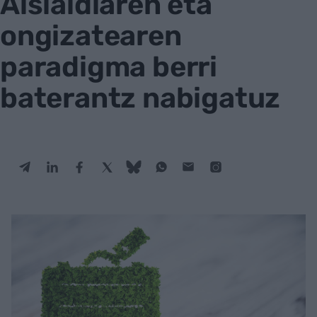
Aisialdiaren eta
ongizatearen
paradigma berri
baterantz nabigatuz