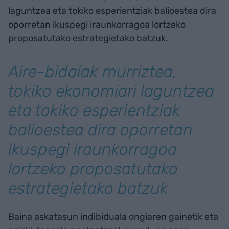
laguntzea eta tokiko esperientziak balioestea dira
oporretan ikuspegi iraunkorragoa lortzeko
proposatutako estrategietako batzuk.
Aire-bidaiak murriztea,
tokiko ekonomiari laguntzea
eta tokiko esperientziak
balioestea dira oporretan
ikuspegi iraunkorragoa
lortzeko proposatutako
estrategietako batzuk
Baina askatasun indibiduala ongiaren gainetik eta