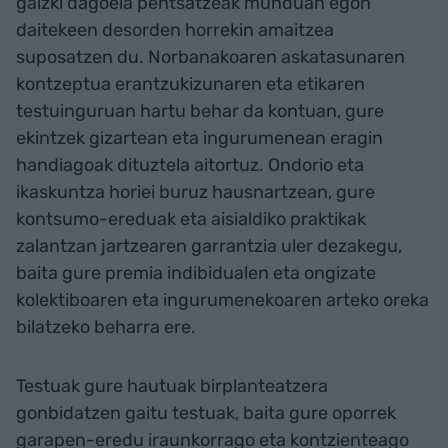
gaizki dagoela pentsatzeak munduan egon
daitekeen desorden horrekin amaitzea
suposatzen du. Norbanakoaren askatasunaren
kontzeptua erantzukizunaren eta etikaren
testuinguruan hartu behar da kontuan, gure
ekintzek gizartean eta ingurumenean eragin
handiagoak dituztela aitortuz. Ondorio eta
ikaskuntza horiei buruz hausnartzean, gure
kontsumo-ereduak eta aisialdiko praktikak
zalantzan jartzearen garrantzia uler dezakegu,
baita gure premia indibidualen eta ongizate
kolektiboaren eta ingurumenekoaren arteko oreka
bilatzeko beharra ere.
Testuak gure hautuak birplanteatzera
gonbidatzen gaitu testuak, baita gure oporrek
garapen-eredu iraunkorrago eta kontzienteago