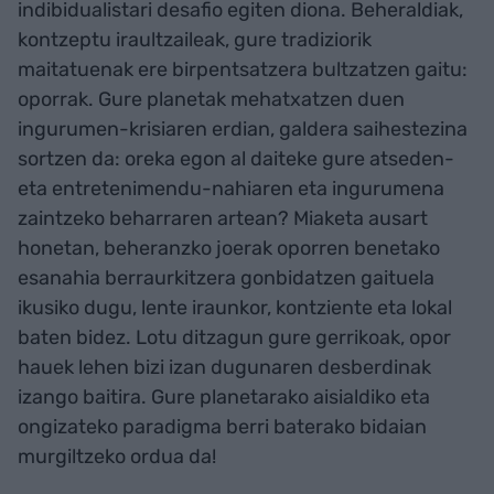
indibidualistari desafio egiten diona. Beheraldiak,
kontzeptu iraultzaileak, gure tradiziorik
maitatuenak ere birpentsatzera bultzatzen gaitu:
oporrak. Gure planetak mehatxatzen duen
ingurumen-krisiaren erdian, galdera saihestezina
sortzen da: oreka egon al daiteke gure atseden-
eta entretenimendu-nahiaren eta ingurumena
zaintzeko beharraren artean? Miaketa ausart
honetan, beheranzko joerak oporren benetako
esanahia berraurkitzera gonbidatzen gaituela
ikusiko dugu, lente iraunkor, kontziente eta lokal
baten bidez. Lotu ditzagun gure gerrikoak, opor
hauek lehen bizi izan dugunaren desberdinak
izango baitira. Gure planetarako aisialdiko eta
ongizateko paradigma berri baterako bidaian
murgiltzeko ordua da!