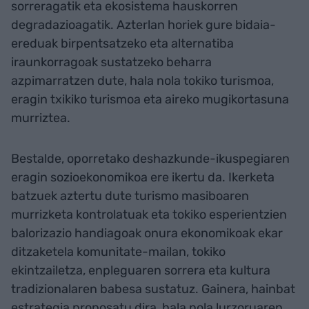
sorreragatik eta ekosistema hauskorren
degradazioagatik. Azterlan horiek gure bidaia-
ereduak birpentsatzeko eta alternatiba
iraunkorragoak sustatzeko beharra
azpimarratzen dute, hala nola tokiko turismoa,
eragin txikiko turismoa eta aireko mugikortasuna
murriztea.
Bestalde, oporretako deshazkunde-ikuspegiaren
eragin sozioekonomikoa ere ikertu da. Ikerketa
batzuek aztertu dute turismo masiboaren
murrizketa kontrolatuak eta tokiko esperientzien
balorizazio handiagoak onura ekonomikoak ekar
ditzaketela komunitate-mailan, tokiko
ekintzailetza, enpleguaren sorrera eta kultura
tradizionalaren babesa sustatuz. Gainera, hainbat
estrategia proposatu dira, hala nola lurzoruaren