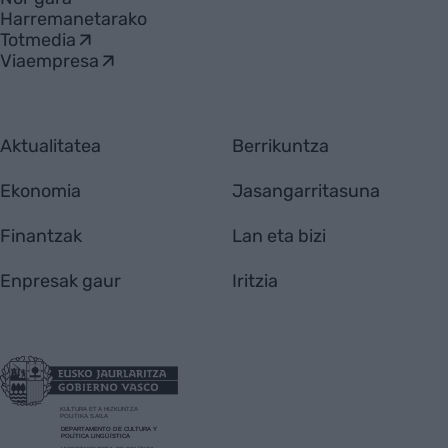
Harremanetarako
Totmedia
Viaempresa
Aktualitatea
Berrikuntza
Ekonomia
Jasangarritasuna
Finantzak
Lan eta bizi
Enpresak gaur
Iritzia