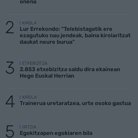
onena
KIROLA
Lur Errekondo: "Telebistagatik ere
ezagutuko nau jendeak, baina kirolaritzat
daukat neure burua"
ETXEBIZITZA
2.853 etxebizitza saldu dira ekainean
Hego Euskal Herrian
KIROLA
Trainerua uretaratzea, urte osoko gastua
IRITZIA
Egokitzapen egokiaren bila