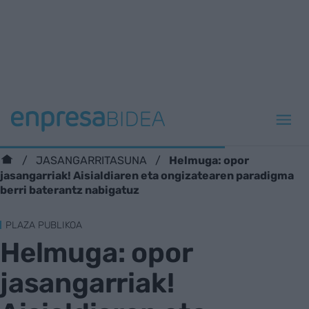
Helmuga: opor
JASANGARRITASUNA
jasangarriak! Aisialdiaren eta ongizatearen paradigma
berri baterantz nabigatuz
PLAZA PUBLIKOA
Helmuga: opor
jasangarriak!