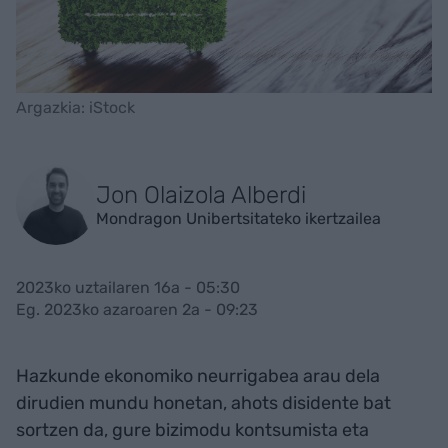
Argazkia: iStock
Jon Olaizola Alberdi
Mondragon Unibertsitateko ikertzailea
2023ko uztailaren 16a - 05:30
Eg. 2023ko azaroaren 2a - 09:23
Hazkunde ekonomiko neurrigabea arau dela
dirudien mundu honetan, ahots disidente bat
sortzen da, gure bizimodu kontsumista eta