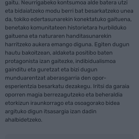
gaitu. Neurrigabeko kontsumoa alde batera utzi
eta bidaiatzeko modu berri bat besarkatzeko unea
da, tokiko edertasunarekin konektatuko gaituena,
benetako komunitateen historietara hurbilduko
gaituena eta naturaren handitasunarekin
harritzeko aukera emango diguna. Egiten dugun
hautu bakoitzean, aldaketa positibo baten
protagonista izan gaitezke, indibidualismoa
gainditu eta guretzat eta bizi dugun
munduarentzat aberasgarria den opor-
esperientzia besarkatu dezakegu. Iritsi da garaia
oporren magia berrezagutzeko eta beheraldia
etorkizun iraunkorrago eta osoagorako bidea
argituko digun itsasargia izan dadin
ahalbidetzeko.