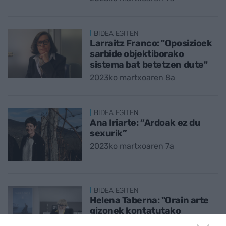
BIDEA EGITEN
Larraitz Franco: "Oposizioek
sarbide objektiborako
sistema bat betetzen dute"
2023ko martxoaren 8a
BIDEA EGITEN
Ana Iriarte: “Ardoak ez du
sexurik”
2023ko martxoaren 7a
BIDEA EGITEN
Helena Taberna: "Orain arte
gizonek kontatutako
munduaren begirada