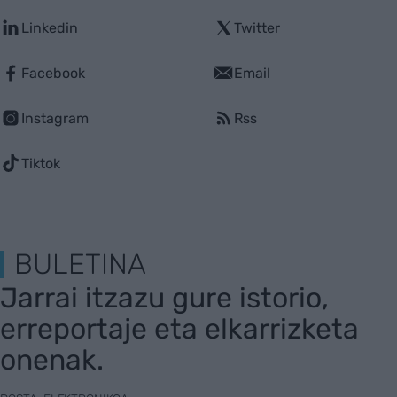
Linkedin
Twitter
Facebook
Email
Instagram
Rss
Tiktok
BULETINA
Jarrai itzazu gure istorio,
erreportaje eta elkarrizketa
onenak.