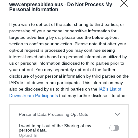
besterik ez genuen"
www.enpresabidea.eus -
Do Not Process My
Personal Information
2023ko martxoaren 6a
If you wish to opt-out of the sale, sharing to third parties, or
processing of your personal or sensitive information for
targeted advertising by us, please use the below opt-out
Aurrekoa
1
2
Hurrengoa
section to confirm your selection. Please note that after your
opt-out request is processed you may continue seeing
interest-based ads based on personal information utilized by
us or personal information disclosed to third parties prior to
your opt-out. You may separately opt-out of the further
IRAKURRIENAK
disclosure of your personal information by third parties on the
IAB’s list of downstream participants. This information may
also be disclosed by us to third parties on the
IAB’s List of
Downstream Participants
that may further disclose it to other
third parties.
KIROLA
Lur Errekondo: "Telebistagatik ere
Personal Data Processing Opt Outs
ezagutuko nau jendeak, baina kirolaritzat
daukat neure burua"
I want to opt-out of the Sharing of my
personal data.
Opted In