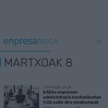
MARTXOAK 8
ENPRESAK GAUR
EAEko enpresen
administrazio kontseiluetan
%22 soilik dira emakumeak