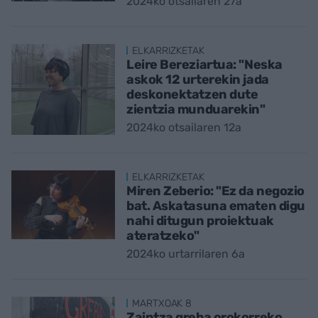
2024ko otsailaren 27a
ELKARRIZKETAK
Leire Bereziartua: "Neska
askok 12 urterekin jada
deskonektatzen dute
zientzia munduarekin"
2024ko otsailaren 12a
ELKARRIZKETAK
Miren Zeberio: "Ez da negozio
bat. Askatasuna ematen digu
nahi ditugun proiektuak
ateratzeko"
2024ko urtarrilaren 6a
MARTXOAK 8
Zaintza greba orokorreko