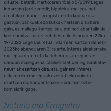
dituzte: batetik, Martxoaren 15eko 5/2019 Legea
indarrean jarri zenetik, hipoteka-mailegu bat
emateko notario-, erregistro- eta kudeaketa-
gastuak bankuak edo kutxak hartzen ditu bere
gain, ez mailegu-hartzaileak, eta hori abantaila da
kontsumitzailearentzat; bestetik, Azaroaren 22ko
19/2022 Lege Dekretua indarrean sartzen denetik
2023ko abenduaren 31ra arte, interes aldakorreko
mailegua duten eta kalteberatasun-egoeran
dauden mailegu-hartzaileentzat berregituraketa-
neurriak ezartzen dira, eta, gainera, interes
aldakorreko maileguak ezeztatzeko aukera
ezartzen da, konpentsaziorik edo ezerezte-
komisiorik gabe.
Notario eta Erregistro