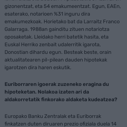
gizonentzat, eta 54 emakumeentzat. Egun, EAEn,
esaterako, notarioen %31 inguru dira
emakumezkoak. Horietako bat da Larraitz Franco
Galarraga. 1988an gainditu zituen notariotza
oposaketak. Lleidako herri batetik hasita, eta
Euskal Herriko zenbait udalerritik igarota,
Donostian dihardu egun. Besteak beste, orain
aktualitatearen pil-pilean dauden hipotekak
igarotzen dira haren eskutik.
Euriborraren igoerak zuzeneko eragina du
hipoteketan. Nolakoa izaten ari da
aldakorretatik finkorako aldaketa kudeatzea?
Europako Banku Zentralak eta Euriborrak
finkatzen duten diruaren prezio ofiziala duela 14