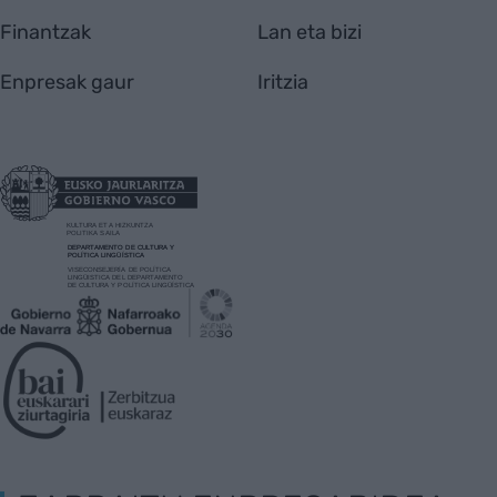
Finantzak
Lan eta bizi
Enpresak gaur
Iritzia