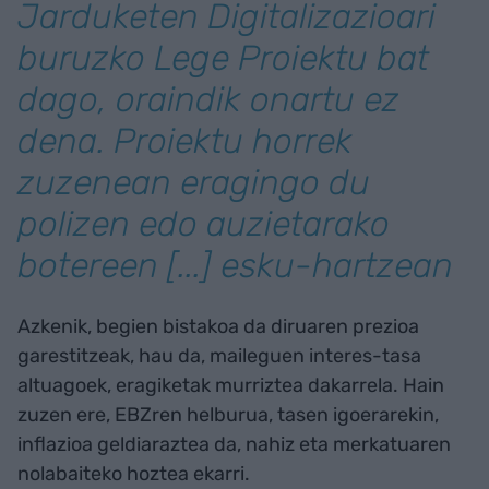
Jarduketen Digitalizazioari
buruzko Lege Proiektu bat
dago, oraindik onartu ez
dena. Proiektu horrek
zuzenean eragingo du
polizen edo auzietarako
botereen [...] esku-hartzean
Azkenik, begien bistakoa da diruaren prezioa
garestitzeak, hau da, maileguen interes-tasa
altuagoek, eragiketak murriztea dakarrela. Hain
zuzen ere, EBZren helburua, tasen igoerarekin,
inflazioa geldiaraztea da, nahiz eta merkatuaren
nolabaiteko hoztea ekarri.