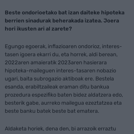
Beste ondorioetako bat izan daiteke hipoteka
berrien sinadurak beherakada izatea. Joera
hori ikusten ari al zarete?
Egungo egoerak, inflazioaren ondorioz, interes-
tasen igoera ekarri du, eta horrek, aldi berean,
2022aren amaieratik 2023aren hasierara
hipoteka-maileguen interes-tasaren nobazio
ugari, baita subrogazio aktiboak ere. Bestela
esanda, erabiltzaileak eraman ditu bankua
prozedura espezifiko baten bidez aldatzera edo,
besterik gabe, aurreko mailegua ezeztatzea eta
beste banku batek beste bat ematera.
Aldaketa horiek, dena den, bi arrazoik erraztu