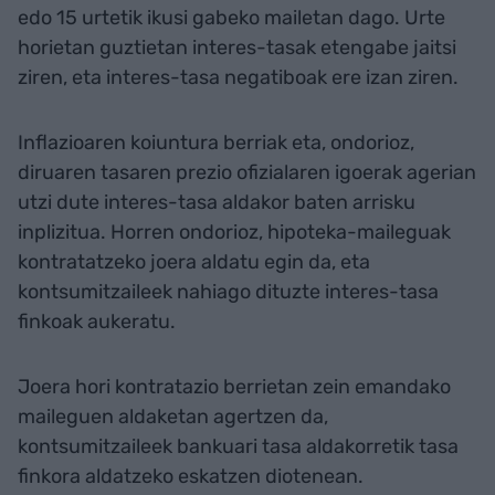
edo 15 urtetik ikusi gabeko mailetan dago. Urte
horietan guztietan interes-tasak etengabe jaitsi
ziren, eta interes-tasa negatiboak ere izan ziren.
Inflazioaren koiuntura berriak eta, ondorioz,
diruaren tasaren prezio ofizialaren igoerak agerian
utzi dute interes-tasa aldakor baten arrisku
inplizitua. Horren ondorioz, hipoteka-maileguak
kontratatzeko joera aldatu egin da, eta
kontsumitzaileek nahiago dituzte interes-tasa
finkoak aukeratu.
Joera hori kontratazio berrietan zein emandako
maileguen aldaketan agertzen da,
kontsumitzaileek bankuari tasa aldakorretik tasa
finkora aldatzeko eskatzen diotenean.