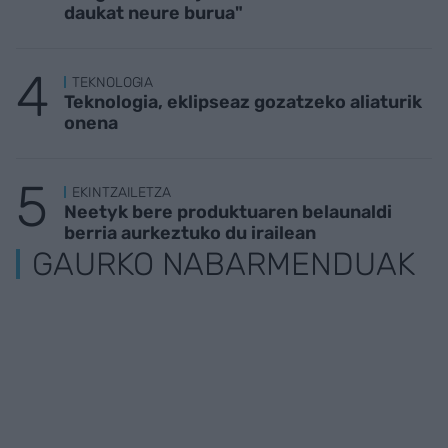
daukat neure burua"
TEKNOLOGIA
Teknologia, eklipseaz gozatzeko aliaturik
onena
EKINTZAILETZA
Neetyk bere produktuaren belaunaldi
berria aurkeztuko du irailean
GAURKO NABARMENDUAK