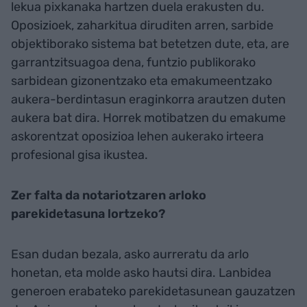
lekua pixkanaka hartzen duela erakusten du.
Oposizioek, zaharkitua diruditen arren, sarbide
objektiborako sistema bat betetzen dute, eta, are
garrantzitsuagoa dena, funtzio publikorako
sarbidean gizonentzako eta emakumeentzako
aukera-berdintasun eraginkorra arautzen duten
aukera bat dira. Horrek motibatzen du emakume
askorentzat oposizioa lehen aukerako irteera
profesional gisa ikustea.
Zer falta da notariotzaren arloko
parekidetasuna lortzeko?
Esan dudan bezala, asko aurreratu da arlo
honetan, eta molde asko hautsi dira. Lanbidea
generoen erabateko parekidetasunean gauzatzen