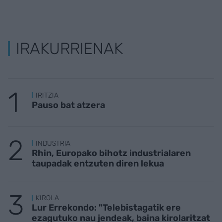
IRAKURRIENAK
IRITZIA
Pauso bat atzera
INDUSTRIA
Rhin, Europako bihotz industrialaren
taupadak entzuten diren lekua
KIROLA
Lur Errekondo: "Telebistagatik ere
ezagutuko nau jendeak, baina kirolaritzat