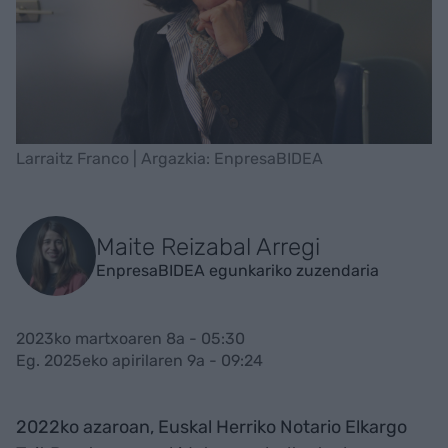
Larraitz Franco | Argazkia: EnpresaBIDEA
Maite Reizabal Arregi
EnpresaBIDEA egunkariko zuzendaria
2023ko martxoaren 8a - 05:30
Eg. 2025eko apirilaren 9a - 09:24
2022ko azaroan, Euskal Herriko Notario Elkargo