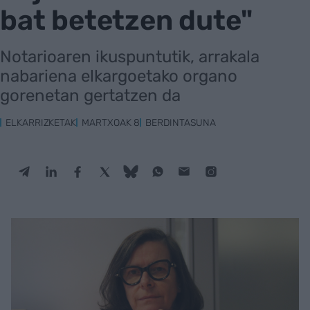
bat betetzen dute"
Notarioaren ikuspuntutik, arrakala
nabariena elkargoetako organo
gorenetan gertatzen da
ELKARRIZKETAK
MARTXOAK 8
BERDINTASUNA