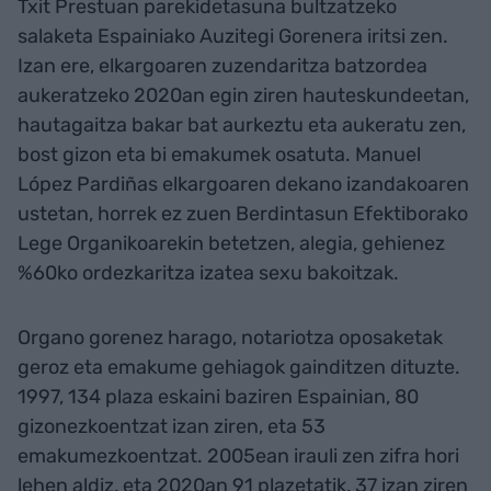
Txit Prestuan parekidetasuna bultzatzeko
salaketa Espainiako Auzitegi Gorenera iritsi zen.
Izan ere, elkargoaren zuzendaritza batzordea
aukeratzeko 2020an egin ziren hauteskundeetan,
hautagaitza bakar bat aurkeztu eta aukeratu zen,
bost gizon eta bi emakumek osatuta. Manuel
López Pardiñas elkargoaren dekano izandakoaren
ustetan, horrek ez zuen Berdintasun Efektiborako
Lege Organikoarekin betetzen, alegia, gehienez
%60ko ordezkaritza izatea sexu bakoitzak.
Organo gorenez harago, notariotza oposaketak
geroz eta emakume gehiagok gainditzen dituzte.
1997, 134 plaza eskaini baziren Espainian, 80
gizonezkoentzat izan ziren, eta 53
emakumezkoentzat. 2005ean irauli zen zifra hori
lehen aldiz, eta 2020an 91 plazetatik, 37 izan ziren