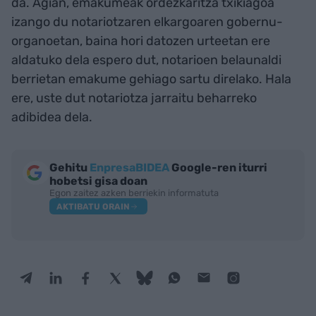
da. Agian, emakumeak ordezkaritza txikiagoa
izango du notariotzaren elkargoaren gobernu-
organoetan, baina hori datozen urteetan ere
aldatuko dela espero dut, notarioen belaunaldi
berrietan emakume gehiago sartu direlako. Hala
ere, uste dut notariotza jarraitu beharreko
adibidea dela.
Gehitu
EnpresaBIDEA
Google-ren iturri
hobetsi gisa doan
Egon zaitez azken berriekin informatuta
AKTIBATU ORAIN