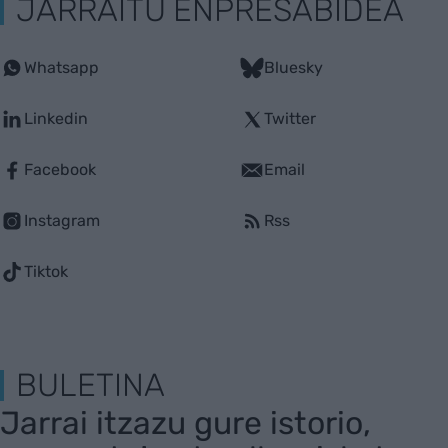
JARRAITU ENPRESABIDEA
Whatsapp
Bluesky
Linkedin
Twitter
Facebook
Email
Instagram
Rss
Tiktok
BULETINA
Jarrai itzazu gure istorio,