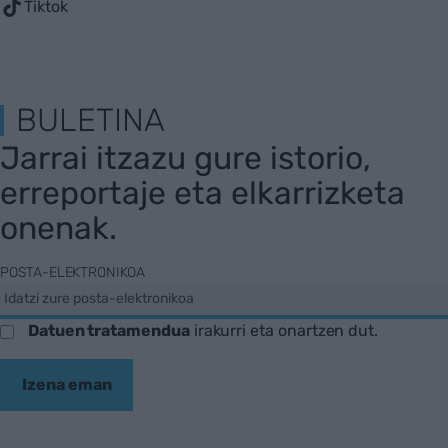
Tiktok
BULETINA
Jarrai itzazu gure istorio,
erreportaje eta elkarrizketa
onenak.
POSTA-ELEKTRONIKOA
Datuen tratamendua
irakurri eta onartzen dut.
Izena eman