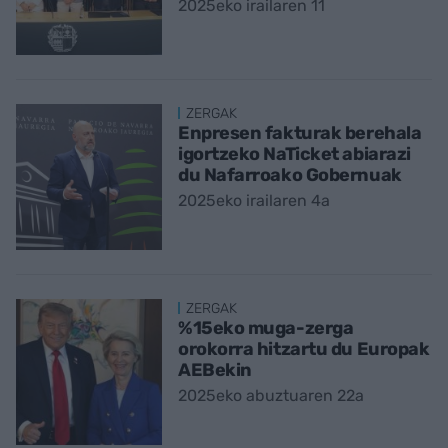
2025eko irailaren 11
ZERGAK
Enpresen fakturak berehala
igortzeko NaTicket abiarazi
du Nafarroako Gobernuak
2025eko irailaren 4a
ZERGAK
%15eko muga-zerga
orokorra hitzartu du Europak
AEBekin
2025eko abuztuaren 22a