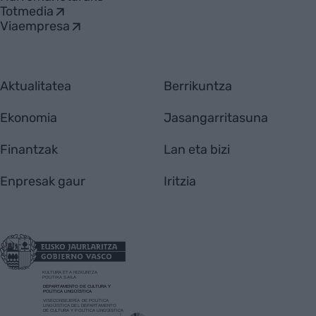
Totmedia
Viaempresa
Aktualitatea
Berrikuntza
Ekonomia
Jasangarritasuna
Finantzak
Lan eta bizi
Enpresak gaur
Iritzia