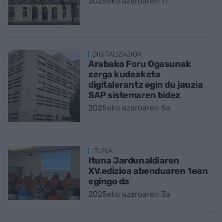
2025eko azaroaren 11
DIGITALIZAZIOA
Arabako Foru Ogasunak
zerga kudeaketa
digitalerantz egin du jauzia
SAP sistemaren bidez
2025eko azaroaren 5a
ITUNA
Ituna Jardunaldiaren
XV.edizioa abenduaren 1ean
egingo da
2025eko azaroaren 3a