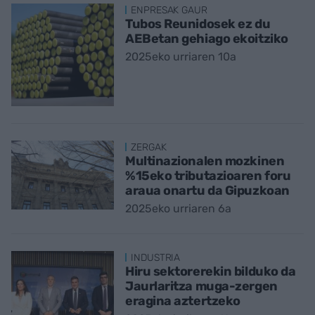
ENPRESAK GAUR
Tubos Reunidosek ez du
AEBetan gehiago ekoitziko
2025eko urriaren 10a
ZERGAK
Multinazionalen mozkinen
%15eko tributazioaren foru
araua onartu da Gipuzkoan
2025eko urriaren 6a
INDUSTRIA
Hiru sektorerekin bilduko da
Jaurlaritza muga-zergen
eragina aztertzeko