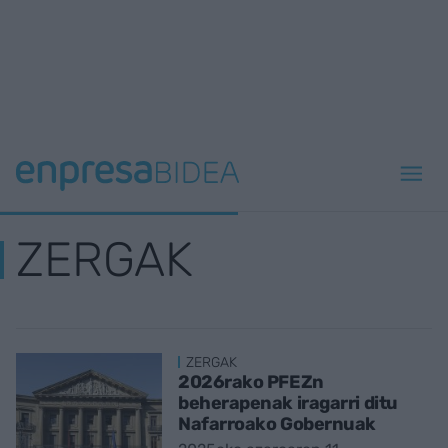
ZERGAK
ZERGAK
2026rako PFEZn
beherapenak iragarri ditu
Nafarroako Gobernuak