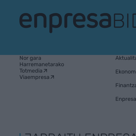
EnpresaBIDEA
Nor gara
Aktualit
Harremanetarako
Totmedia
Ekonom
Viaempresa
Finantz
Enpresa