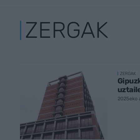
ZERGAK
ZERGAK
Gipuzk
uztail
2025eko 