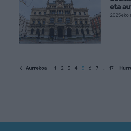
eta a
2025eko 
Aurrekoa
1
2
3
4
5
6
7
…
17
Hurr