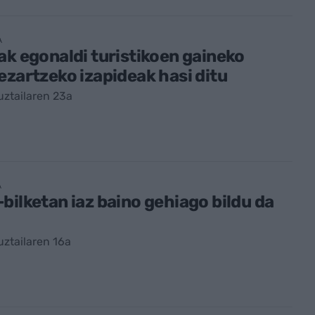
A
ak egonaldi turistikoen gaineko
ezartzeko izapideak hasi ditu
ztailaren 23a
A
bilketan iaz baino gehiago bildu da
ztailaren 16a