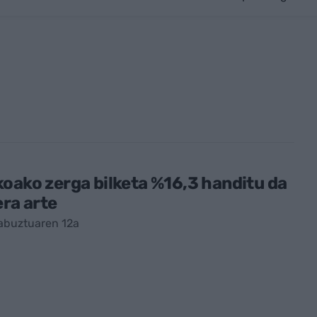
oako zerga bilketa %16,3 handitu da
era arte
abuztuaren 12a