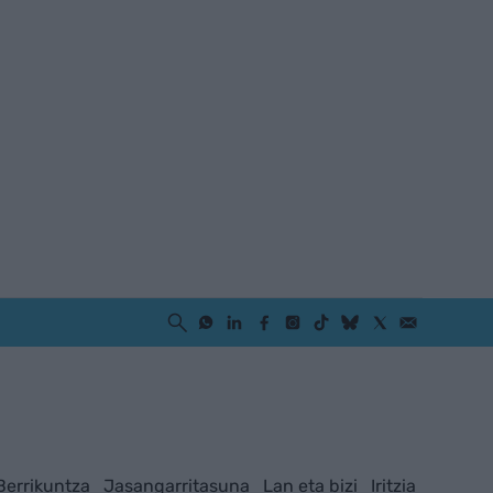
Berrikuntza
Jasangarritasuna
Lan eta bizi
Iritzia