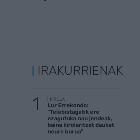
IRAKURRIENAK
KIROLA
Lur Errekondo:
"Telebistagatik ere
ezagutuko nau jendeak,
baina kirolaritzat daukat
neure burua"