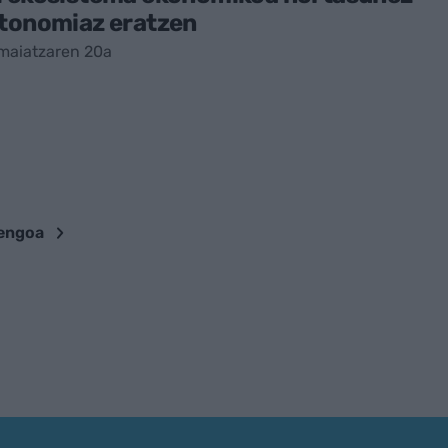
utonomiaz eratzen
maiatzaren 20a
engoa