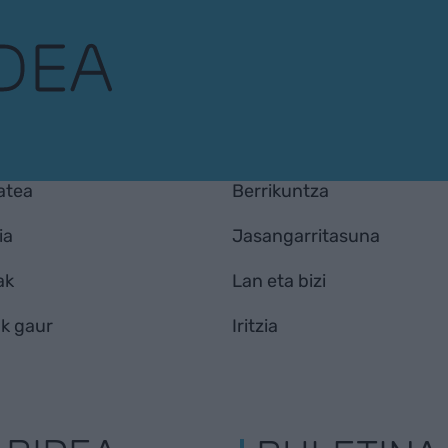
atea
Berrikuntza
ia
Jasangarritasuna
ak
Lan eta bizi
k gaur
Iritzia