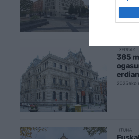
aitorp
2025eko 
ZERGAK
385 mi
ogasun
erdia
2025eko 
ITUNA
Euska