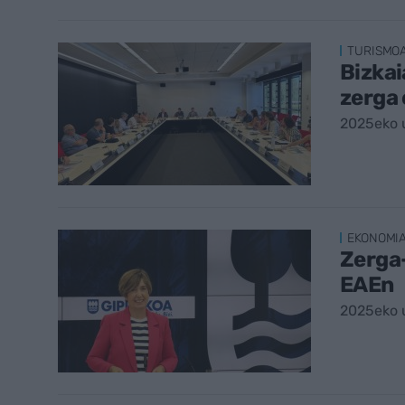
TURISMO
Bizkai
zerga 
2025eko u
EKONOMI
Zerga-
EAEn
2025eko u