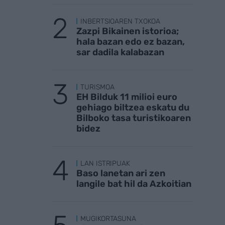
INBERTSIOAREN TXOKOA
Zazpi Bikainen istorioa;
hala bazan edo ez bazan,
sar dadila kalabazan
TURISMOA
EH Bilduk 11 milioi euro
gehiago biltzea eskatu du
Bilboko tasa turistikoaren
bidez
LAN ISTRIPUAK
Baso lanetan ari zen
langile bat hil da Azkoitian
MUGIKORTASUNA