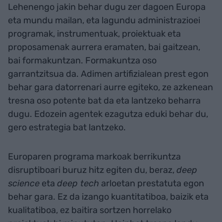
Lehenengo jakin behar dugu zer dagoen Europa
eta mundu mailan, eta lagundu administrazioei
programak, instrumentuak, proiektuak eta
proposamenak aurrera eramaten, bai gaitzean,
bai formakuntzan. Formakuntza oso
garrantzitsua da. Adimen artifizialean prest egon
behar gara datorrenari aurre egiteko, ze azkenean
tresna oso potente bat da eta lantzeko beharra
dugu. Edozein agentek ezagutza eduki behar du,
gero estrategia bat lantzeko.
Europaren programa markoak berrikuntza
disruptiboari buruz hitz egiten du, beraz,
deep
science
eta
deep tech
arloetan prestatuta egon
behar gara. Ez da izango kuantitatiboa, baizik eta
kualitatiboa, ez baitira sortzen horrelako