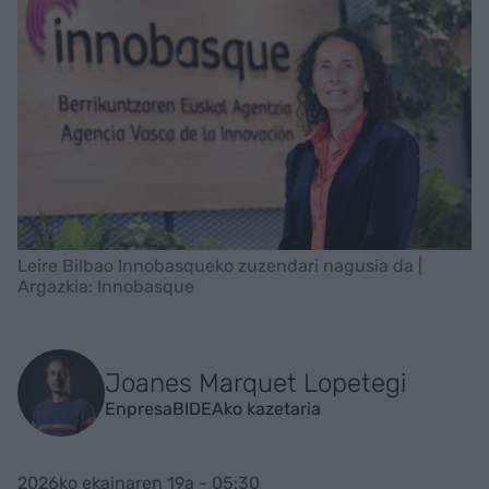
Leire Bilbao Innobasqueko zuzendari nagusia da |
Argazkia: Innobasque
Joanes Marquet Lopetegi
EnpresaBIDEAko kazetaria
2026ko ekainaren 19a - 05:30