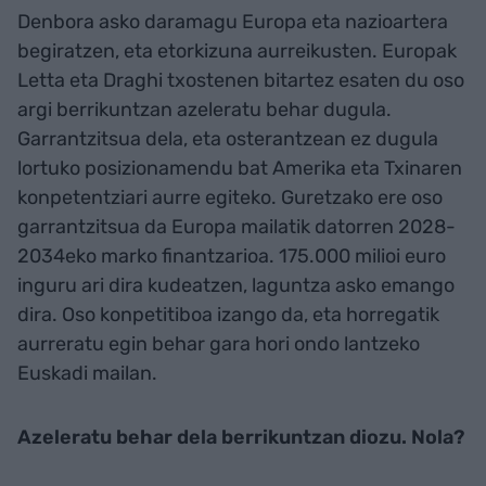
Denbora asko daramagu Europa eta nazioartera
begiratzen, eta etorkizuna aurreikusten. Europak
Letta eta Draghi txostenen bitartez esaten du oso
argi berrikuntzan azeleratu behar dugula.
Garrantzitsua dela, eta osterantzean ez dugula
lortuko posizionamendu bat Amerika eta Txinaren
konpetentziari aurre egiteko. Guretzako ere oso
garrantzitsua da Europa mailatik datorren 2028-
2034eko marko finantzarioa. 175.000 milioi euro
inguru ari dira kudeatzen, laguntza asko emango
dira. Oso konpetitiboa izango da, eta horregatik
aurreratu egin behar gara hori ondo lantzeko
Euskadi mailan.
Azeleratu behar dela berrikuntzan diozu. Nola?