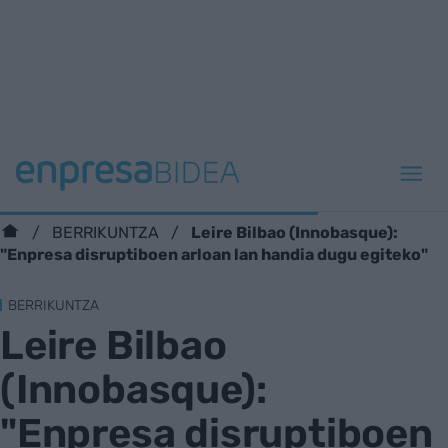
Leire Bilbao (Innobasque):
BERRIKUNTZA
"Enpresa disruptiboen arloan lan handia dugu egiteko"
BERRIKUNTZA
Leire Bilbao
(Innobasque):
"Enpresa disruptiboen