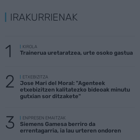
IRAKURRIENAK
KIROLA
Trainerua uretaratzea, urte osoko gastua
ETXEBIZITZA
Jose Mari del Moral: "Agenteek
etxebizitzen kalitatezko bideoak minutu
gutxian sor ditzakete"
ENPRESEN EMAITZAK
Siemens Gamesa berriro da
errentagarria, ia lau urteren ondoren