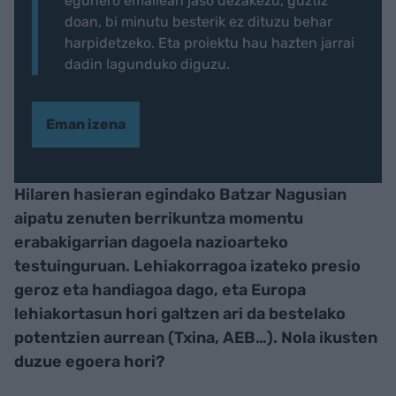
egunero emailean jaso dezakezu, guztiz
doan, bi minutu besterik ez dituzu behar
harpidetzeko. Eta proiektu hau hazten jarrai
dadin lagunduko diguzu.
Eman izena
Hilaren hasieran egindako Batzar Nagusian
aipatu zenuten berrikuntza momentu
erabakigarrian dagoela nazioarteko
testuinguruan. Lehiakorragoa izateko presio
geroz eta handiagoa dago, eta Europa
lehiakortasun hori galtzen ari da bestelako
potentzien aurrean (Txina, AEB…). Nola ikusten
duzue egoera hori?