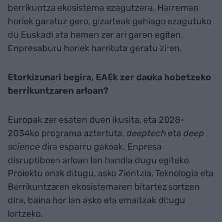
berrikuntza ekosistema ezagutzera. Harreman
horiek garatuz gero, gizarteak gehiago ezagutuko
du Euskadi eta hemen zer ari garen egiten.
Enpresaburu horiek harrituta geratu ziren.
Etorkizunari begira, EAEk zer dauka hobetzeko
berrikuntzaren arloan?
Europak zer esaten duen ikusita, eta 2028-
2034ko programa aztertuta,
deeptech
eta
deep
science
dira esparru gakoak. Enpresa
disruptiboen arloan lan handia dugu egiteko.
Proiektu onak ditugu, asko Zientzia, Teknologia eta
Berrikuntzaren ekosistemaren bitartez sortzen
dira, baina hor lan asko eta emaitzak ditugu
lortzeko.