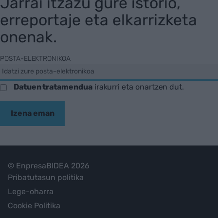
Jarrai itzazu gure istorio,
erreportaje eta elkarrizketa
onenak.
POSTA-ELEKTRONIKOA
Datuen tratamendua
irakurri eta onartzen dut.
Izena eman
© EnpresaBIDEA 2026
Pribatutasun politika
Lege-oharra
Cookie Politika