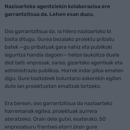
Nazioarteko agentziekin kolaborazioa ere
garrantzitsua da. Lehen esan duzu.
Oso garrantzitsua da. Ia hilero nazioarteko bi
bisita ditugu. Gurea bezalako proiektu pribatu
batek —gu pribatuak gara nahiz eta publikoki
laguntza handia dagoen— helize laukoitza duela
diot beti: enpresak, sarea, gizarteko agenteak eta
administrazio publikoa. Horrek indar piloa ematen
digu. Gure bazkideek boluntario askorekin egiten
dute lan proiektuetan emaitzak lortzeko.
Era berean, oso garrantzitsua da nazioarteko
harremanak egitea, proiektuak aurrera
ateratzeko. Orain dela gutxi, esaterako, 50
enpresaburu frantses etorri ziren gure