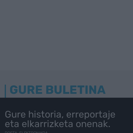
GURE BULETINA
Gure historia, erreportaje
eta elkarrizketa onenak.