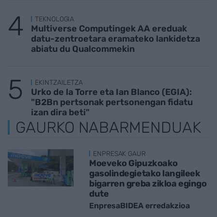
TEKNOLOGIA
Multiverse Computingek AA ereduak
datu-zentroetara eramateko lankidetza
abiatu du Qualcommekin
EKINTZAILETZA
Urko de la Torre eta Ian Blanco (EGIA):
"B2Bn pertsonak pertsonengan fidatu
izan dira beti"
GAURKO NABARMENDUAK
ENPRESAK GAUR
Moeveko Gipuzkoako
gasolindegietako langileek
bigarren greba zikloa egingo
dute
EnpresaBIDEA erredakzioa