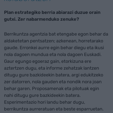
Plan estrategiko berria abiarazi duzue orain
gutxi. Zer nabarmenduko zenuke?
Berrikuntza agentzia bat etengabe egon behar da
aldaketetan pentsatzen; azkenean, horretarako
gaude. Erronkei aurre egin behar diegu eta ikusi
nola dagoen mundua eta nola dagoen Euskadi.
Gaur egungo egoeraz gain, etorkizuna ere
aztertzen dugu, eta informe zehatzak lantzen
ditugu gure bazkideekin batera, argi edukitzeko
zer datorren, nola gauden eta nondik nora joan
behar garen. Proposamenak eta pilotuak egin
nahi ditugu gure bazkideekin batera.
Esperimentazio hori landu behar dugu,
berrikuntza aurreratuan eta beste esparruetan.