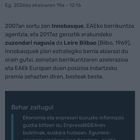
Eg. 2026ko ekainaren 19a - 12:16
2007an sortu zen
Innobasque
, EAEko berrikuntza
agentzia, eta 2017az geroztik erakundeko
zuzendari nagusia
da
Leire Bilbao
(Bilbo, 1969).
Innobasquek plan estrategiko berria abiarazi du
orain gutxi, zeinetan berrikuntzaren azelerazioa
eta EAEk Europan duen posizioa indartzeko
premia zehazten diren, besteak beste.
Behar zaitugu!
Ekonomia eta enpresari buruzko informazio
guztia biltzen du EnpresaBIDEAren
buletinak, euskara hutsean. Egunero-