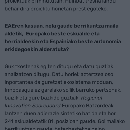
proiektuak bi minututan. Hainbat tresna landu
behar dira proiektu horietan prest egoteko.
EAEren kasuan, nola gaude berrikuntza maila
aldetik, Europako beste eskualde eta
herrialdeekin eta Espainiako beste autonomia
erkidegoekin alderatuta?
Guk txostenak egiten ditugu eta datu guztiak
analizatzen ditugu. Datu horiek aztertzea oso
inportantea da guretzat ekosistema moduan,
Innobasque ez garelako soilik barruko pertsonak,
baizik eta gure bazkide guztiak.
Regional
Innovation Scoreboard
Europako Batzordeak
lantzen duen adierazle sintetiko bat da eta hor
241 eskualdetatik 81. posizioan gaude. Goi mailako
berrikuntzan gaude, batezbestekoa baino