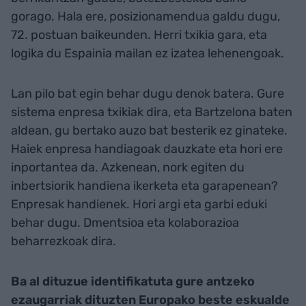
gorago. Hala ere, posizionamendua galdu dugu,
72. postuan baikeunden. Herri txikia gara, eta
logika du Espainia mailan ez izatea lehenengoak.
Lan pilo bat egin behar dugu denok batera. Gure
sistema enpresa txikiak dira, eta Bartzelona baten
aldean, gu bertako auzo bat besterik ez ginateke.
Haiek enpresa handiagoak dauzkate eta hori ere
inportantea da. Azkenean, nork egiten du
inbertsiorik handiena ikerketa eta garapenean?
Enpresak handienek. Hori argi eta garbi eduki
behar dugu. Dmentsioa eta kolaborazioa
beharrezkoak dira.
Ba al dituzue identifikatuta gure antzeko
ezaugarriak dituzten Europako beste eskualde