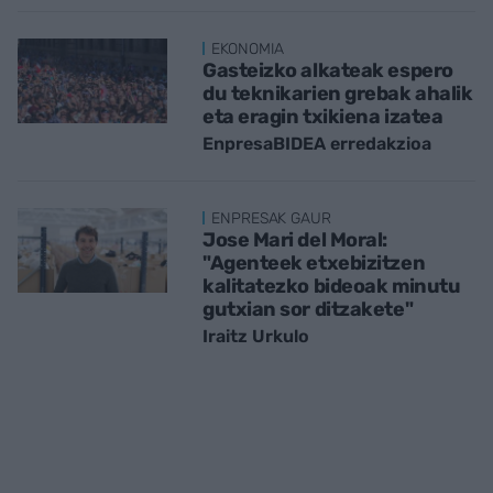
EKONOMIA
Gasteizko alkateak espero
du teknikarien grebak ahalik
eta eragin txikiena izatea
EnpresaBIDEA erredakzioa
ENPRESAK GAUR
Jose Mari del Moral:
"Agenteek etxebizitzen
kalitatezko bideoak minutu
gutxian sor ditzakete"
Iraitz Urkulo