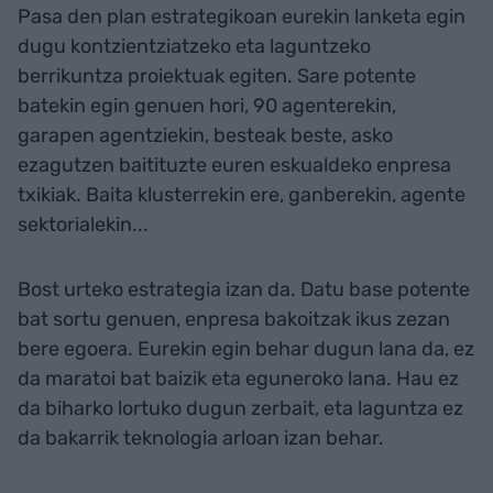
Pasa den plan estrategikoan eurekin lanketa egin
dugu kontzientziatzeko eta laguntzeko
berrikuntza proiektuak egiten. Sare potente
batekin egin genuen hori, 90 agenterekin,
garapen agentziekin, besteak beste, asko
ezagutzen baitituzte euren eskualdeko enpresa
txikiak. Baita klusterrekin ere, ganberekin, agente
sektorialekin...
Bost urteko estrategia izan da. Datu base potente
bat sortu genuen, enpresa bakoitzak ikus zezan
bere egoera. Eurekin egin behar dugun lana da, ez
da maratoi bat baizik eta eguneroko lana. Hau ez
da biharko lortuko dugun zerbait, eta laguntza ez
da bakarrik teknologia arloan izan behar.