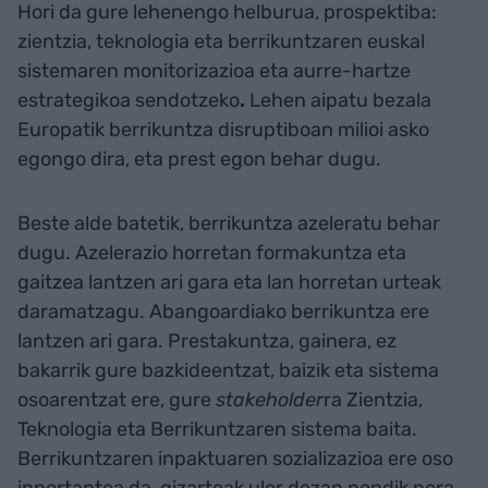
Hori da gure lehenengo helburua,
prospektiba:
zientzia, teknologia eta berrikuntzaren euskal
sistemaren monitorizazioa eta aurre-hartze
estrategikoa sendotzeko
.
Lehen aipatu bezala
Europatik berrikuntza disruptiboan milioi asko
egongo dira, eta prest egon behar dugu.
Beste alde batetik, berrikuntza azeleratu behar
dugu. Azelerazio horretan formakuntza eta
gaitzea lantzen ari gara eta lan horretan urteak
daramatzagu. Abangoardiako berrikuntza ere
lantzen ari gara. Prestakuntza, gainera, ez
bakarrik gure bazkideentzat, baizik eta sistema
osoarentzat ere, gure
stakeholder
ra Zientzia,
Teknologia eta Berrikuntzaren sistema baita.
Berrikuntzaren inpaktuaren sozializazioa ere oso