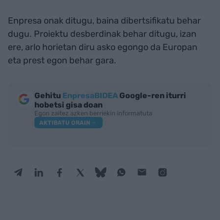
Enpresa onak ditugu, baina dibertsifikatu behar
dugu. Proiektu desberdinak behar ditugu, izan
ere, arlo horietan diru asko egongo da Europan
eta prest egon behar gara.
Gehitu
EnpresaBIDEA
Google-ren iturri
hobetsi gisa doan
Egon zaitez azken berriekin informatuta
AKTIBATU ORAIN