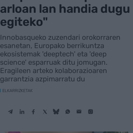
arloan lan handia dugu
egiteko"
Innobasqueko zuzendari orokorraren
esanetan, Europako berrikuntza
ekosistemak 'deeptech' eta 'deep
science' esparruak ditu jomugan.
Eragileen arteko kolaborazioaren
garrantzia azpimarratu du
ELKARRIZKETAK