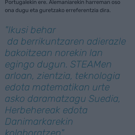
Portugalekin ere. Alemaniarekin harreman oso
ona dugu eta guretzako erreferentzia dira.
"Ikusi behar
da berrikuntzaren adierazle
bakoitzean norekin lan
egingo dugun. STEAMen
arloan, zientzia, teknologia
edota matematikan urte
asko daramatzagu Suedia,
Herbehereak edota
Danimarkarekin
kolaboratzen"