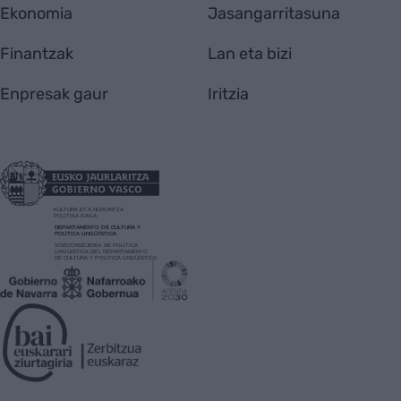
Ekonomia
Jasangarritasuna
Finantzak
Lan eta bizi
Enpresak gaur
Iritzia