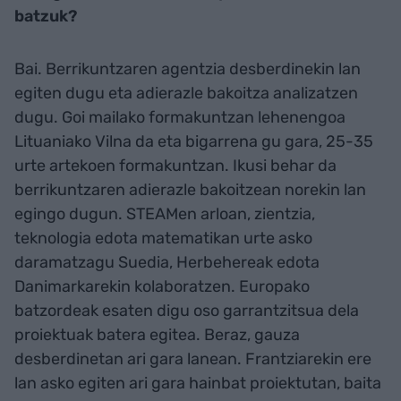
batzuk?
Bai. Berrikuntzaren agentzia desberdinekin lan
egiten dugu eta adierazle bakoitza analizatzen
dugu. Goi mailako formakuntzan lehenengoa
Lituaniako Vilna da eta bigarrena gu gara, 25-35
urte artekoen formakuntzan. Ikusi behar da
berrikuntzaren adierazle bakoitzean norekin lan
egingo dugun. STEAMen arloan, zientzia,
teknologia edota matematikan urte asko
daramatzagu Suedia, Herbehereak edota
Danimarkarekin kolaboratzen. Europako
batzordeak esaten digu oso garrantzitsua dela
proiektuak batera egitea. Beraz, gauza
desberdinetan ari gara lanean. Frantziarekin ere
lan asko egiten ari gara hainbat proiektutan, baita