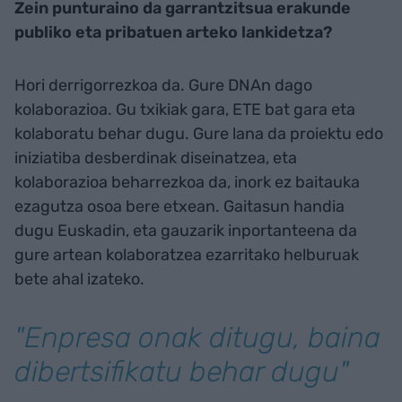
Zein punturaino da garrantzitsua erakunde
publiko eta pribatuen arteko lankidetza?
Hori derrigorrezkoa da. Gure DNAn dago
kolaborazioa. Gu txikiak gara, ETE bat gara eta
kolaboratu behar dugu. Gure lana da proiektu edo
iniziatiba desberdinak diseinatzea, eta
kolaborazioa beharrezkoa da, inork ez baitauka
ezagutza osoa bere etxean. Gaitasun handia
dugu Euskadin, eta gauzarik inportanteena da
gure artean kolaboratzea ezarritako helburuak
bete ahal izateko.
"Enpresa onak ditugu, baina
dibertsifikatu behar dugu"