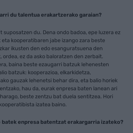
arri du talentua erakartzerako garaian?
 bat suposatzen du. Dena ondo badoa, epe luzera ez
ik eta kooperatibaren jabe izango zara beste
 azkar ikusten den edo esanguratsuena den
, ordea, ez da asko baloratzen den zerbait.
zera, baina beste ezaugarri batzuk lehenesten
lio batzuk: kooperazioa, elkarkidetza,
ako gauzak lehenetsi behar dira, eta balio horiek
eentzako, hau da, eurak enpresa baten lanean ari
 harago, beste zentzu bat duela sentitzea. Hori
ooperatibista izatea baino.
 batek enpresa batentzat erakargarria izateko?