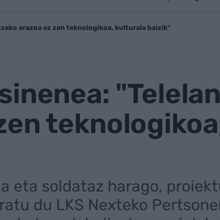
zeko arazoa ez zen teknologikoa, kulturala baizik"
sinenea: "Telela
zen teknologikoa,
a eta soldataz harago, proiek
ratu du LKS Nexteko Pertsone