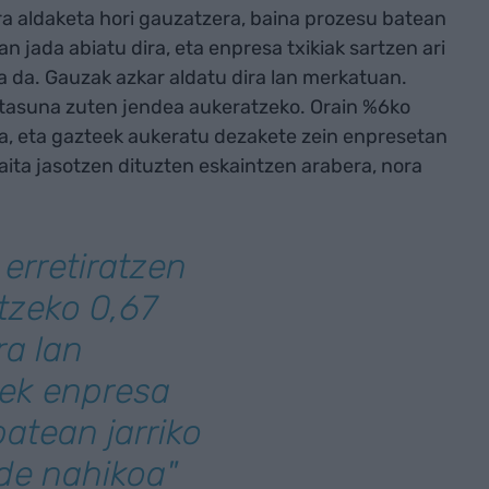
ra aldaketa hori gauzatzera, baina prozesu batean
 jada abiatu dira, eta enpresa txikiak sartzen ari
ila da. Gauzak azkar aldatu dira lan merkatuan.
aitasuna zuten jendea aukeratzeko. Orain %6ko
ra, eta gazteek aukeratu dezakete zein enpresetan
baita jasotzen dituzten eskaintzen arabera, nora
rretiratzen
tzeko 0,67
ra lan
rek enpresa
atean jarriko
nde nahikoa"