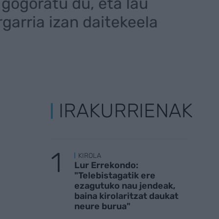
 gogoratu du, eta lau
garria izan daitekeela
IRAKURRIENAK
KIROLA
Lur Errekondo:
"Telebistagatik ere
ezagutuko nau jendeak,
baina kirolaritzat daukat
neure burua"