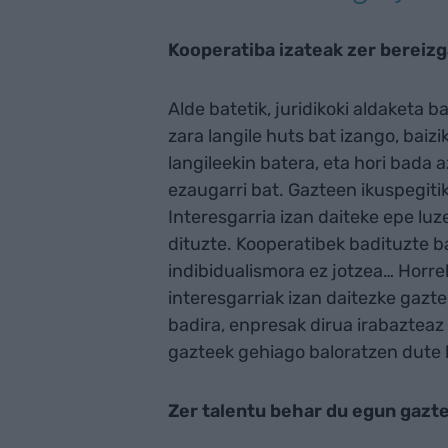
Kooperatiba izateak zer bereizg
Alde batetik, juridikoki aldaketa
zara langile huts bat izango, baiz
langileekin batera, eta hori bada
ezaugarri bat. Gazteen ikuspegitik
Interesgarria izan daiteke epe lu
dituzte. Kooperatibek badituzte ba
indibidualismora ez jotzea… Horrel
interesgarriak izan daitezke gazt
badira, enpresak dirua irabazteaz
gazteek gehiago baloratzen dute k
Zer talentu behar du egun gazte