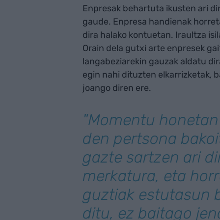
Enpresak behartuta ikusten ari di
gaude. Enpresa handienak horretan
dira halako kontuetan. Iraultza is
Orain dela gutxi arte enpresek g
langabeziarekin gauzak aldatu di
egin nahi dituzten elkarrizketak, 
joango diren ere.
"Momentu honetan e
den pertsona bakoi
gazte sartzen ari di
merkatura, eta hor
guztiak estutasun b
ditu, ez baitago je