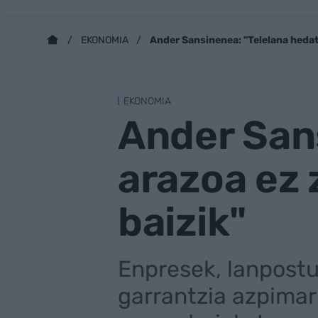
Ander Sansinenea: "Telelana hedat
EKONOMIA
EKONOMIA
Ander San
arazoa ez 
baizik"
Enpresek, lanpostu
garrantzia azpimar