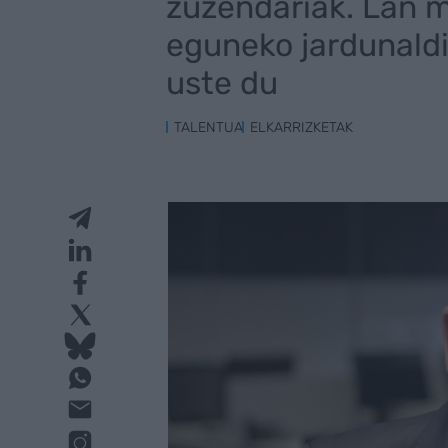
zuzendariak. Lan m
eguneko jardunaldi
uste du
TALENTUA
ELKARRIZKETAK