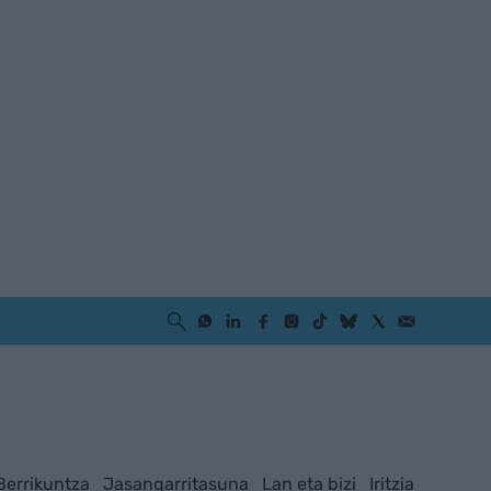
Berrikuntza
Jasangarritasuna
Lan eta bizi
Iritzia