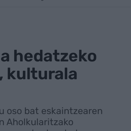
na hedatzeko
 kulturala
tu oso bat eskaintzearen
n Aholkularitzako