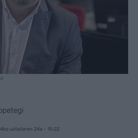
xt
opetegi
4ko uztailaren 24a - 15:22