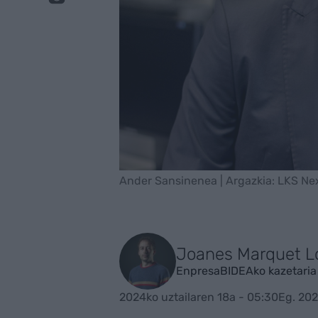
Ander Sansinenea | Argazkia: LKS Ne
Joanes Marquet L
EnpresaBIDEAko kazetaria
2024ko uztailaren 18a - 05:30
Eg. 202