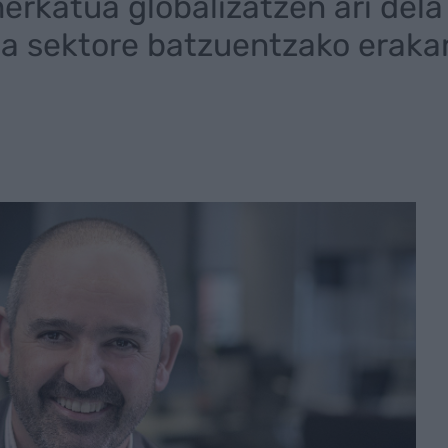
erkatua globalizatzen ari dela
a sektore batzuentzako erakar