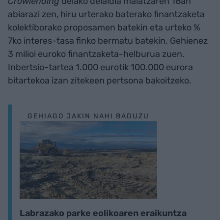
Crowlending
delako deialdia maiatzaren 18an
abiarazi zen, hiru urterako baterako finantzaketa
kolektiborako proposamen batekin eta urteko %
7ko interes-tasa finko bermatu batekin. Gehienez
3 milioi euroko finantzaketa-helburua zuen.
Inbertsio-tartea 1.000 eurotik 100.000 eurora
bitartekoa izan zitekeen pertsona bakoitzeko.
GEHIAGO JAKIN NAHI BADUZU
Labrazako parke eolikoaren eraikuntza