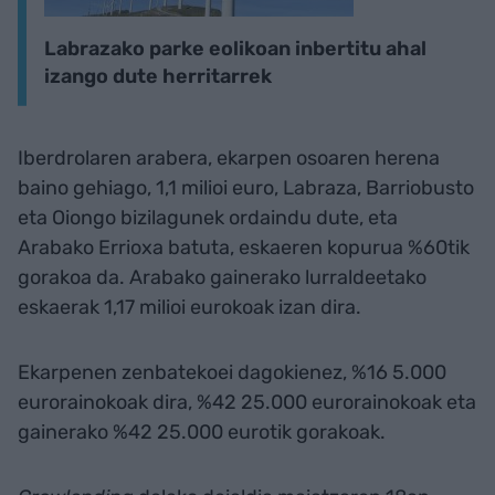
Labrazako parke eolikoan inbertitu ahal
izango dute herritarrek
Iberdrolaren arabera, ekarpen osoaren herena
baino gehiago, 1,1 milioi euro, Labraza, Barriobusto
eta Oiongo bizilagunek ordaindu dute, eta
Arabako Errioxa batuta, eskaeren kopurua %60tik
gorakoa da. Arabako gainerako lurraldeetako
eskaerak 1,17 milioi eurokoak izan dira.
Ekarpenen zenbatekoei dagokienez, %16 5.000
eurorainokoak dira, %42 25.000 eurorainokoak eta
gainerako %42 25.000 eurotik gorakoak.