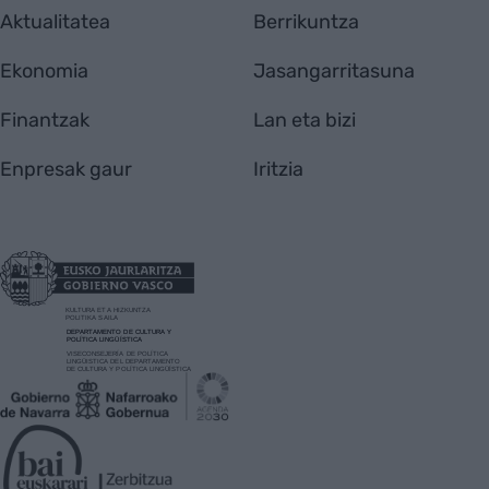
Aktualitatea
Berrikuntza
Ekonomia
Jasangarritasuna
Finantzak
Lan eta bizi
Enpresak gaur
Iritzia