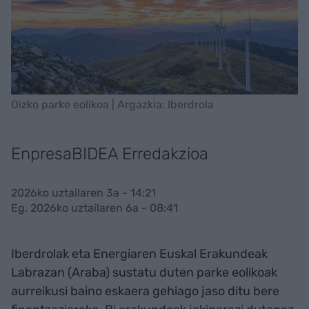
Oizko parke eolikoa | Argazkia: Iberdrola
EnpresaBIDEA Erredakzioa
2026ko uztailaren 3a - 14:21
Eg. 2026ko uztailaren 6a - 08:41
Iberdrolak eta Energiaren Euskal Erakundeak
Labrazan (Araba) sustatu duten parke eolikoak
aurreikusi baino eskaera gehiago jaso ditu bere