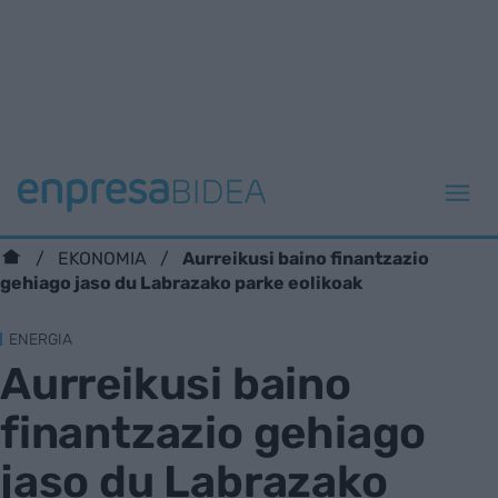
Aurreikusi baino finantzazio
EKONOMIA
gehiago jaso du Labrazako parke eolikoak
ENERGIA
Aurreikusi baino
finantzazio gehiago
jaso du Labrazako