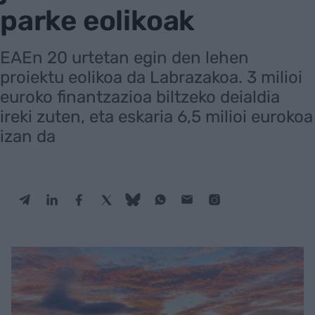
parke eolikoak
EAEn 20 urtetan egin den lehen
proiektu eolikoa da Labrazakoa. 3 milioi
euroko finantzazioa biltzeko deialdia
ireki zuten, eta eskaria 6,5 milioi eurokoa
izan da