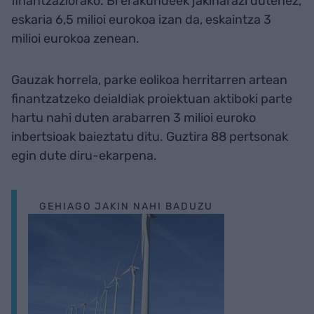
finantzaziorako. Bi erakundeek jakinarazi dutenez,
eskaria 6,5 milioi eurokoa izan da, eskaintza 3
milioi eurokoa zenean.
Gauzak horrela, parke eolikoa herritarren artean
finantzatzeko deialdiak proiektuan aktiboki parte
hartu nahi duten arabarren 3 milioi euroko
inbertsioak baieztatu ditu. Guztira 88 pertsonak
egin dute diru-ekarpena.
GEHIAGO JAKIN NAHI BADUZU