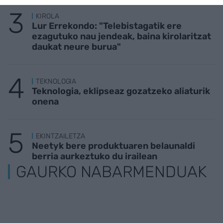
KIROLA
Lur Errekondo: "Telebistagatik ere
ezagutuko nau jendeak, baina kirolaritzat
daukat neure burua"
TEKNOLOGIA
Teknologia, eklipseaz gozatzeko aliaturik
onena
EKINTZAILETZA
Neetyk bere produktuaren belaunaldi
berria aurkeztuko du irailean
GAURKO NABARMENDUAK