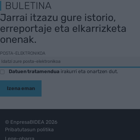
BULETINA
Jarrai itzazu gure istorio,
erreportaje eta elkarrizketa
onenak.
POSTA-ELEKTRONIKOA
Datuen tratamendua
irakurri eta onartzen dut.
Izena eman
© EnpresaBIDEA 2026
Pribatutasun politika
Lege-oharra