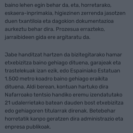
baino lehen egin behar da, eta, horretarako,
eskaera-inprimakia, higiezinen zerrenda jasotzen
duen txantiloia eta dagokion dokumentazioa
aurkeztu behar dira. Prozesua errazteko,
jarraibideen gida ere argitaratu da.
Jabe handitzat hartzen da bizitegitarako hamar
etxebizitza baino gehiago dituena, garajeak eta
trastelekuak izan ezik, edo Espainiako Estatuan
1.500 metro koadro baino gehiago eraikita
dituena. Aldi berean, kontuan hartuko dira
Nafarroako tentsio handiko eremu izendatutako
21 udalerrietako batean dauden bost etxebizitza
edo gehiagoren titularrak direnak. Betebehar
horretatik kanpo geratzen dira administrazio eta
enpresa publikoak.