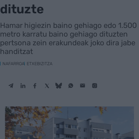
dituzte
Hamar higiezin baino gehiago edo 1.500
metro karratu baino gehiago dituzten
pertsona zein erakundeak joko dira jabe
handitzat
NAFARROA
ETXEBIZITZA