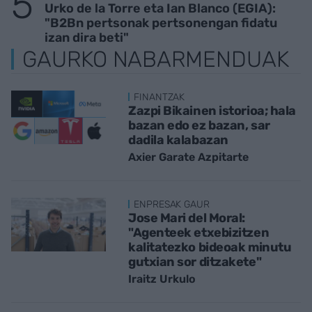
Urko de la Torre eta Ian Blanco (EGIA):
"B2Bn pertsonak pertsonengan fidatu
izan dira beti"
GAURKO NABARMENDUAK
FINANTZAK
Zazpi Bikainen istorioa; hala
bazan edo ez bazan, sar
dadila kalabazan
Axier Garate Azpitarte
ENPRESAK GAUR
Jose Mari del Moral:
"Agenteek etxebizitzen
kalitatezko bideoak minutu
gutxian sor ditzakete"
Iraitz Urkulo