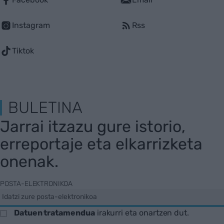
Instagram
Rss
Tiktok
BULETINA
Jarrai itzazu gure istorio,
erreportaje eta elkarrizketa
onenak.
POSTA-ELEKTRONIKOA
Datuen tratamendua
irakurri eta onartzen dut.