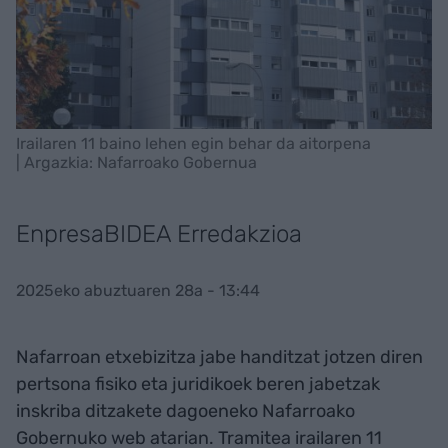
Irailaren 11 baino lehen egin behar da aitorpena
| Argazkia: Nafarroako Gobernua
EnpresaBIDEA Erredakzioa
2025eko abuztuaren 28a - 13:44
Nafarroan etxebizitza jabe handitzat jotzen diren
pertsona fisiko eta juridikoek beren jabetzak
inskriba ditzakete dagoeneko Nafarroako
Gobernuko web atarian. Tramitea irailaren 11