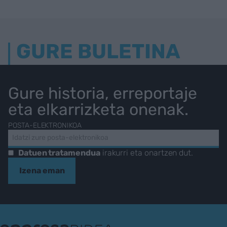
GURE BULETINA
Gure historia, erreportaje
eta elkarrizketa onenak.
POSTA-ELEKTRONIKOA
Datuen tratamendua
irakurri eta onartzen dut.
Izena eman