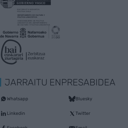
JARRAITU ENPRESABIDEA
Whatsapp
Bluesky
Linkedin
Twitter
Facebook
Email