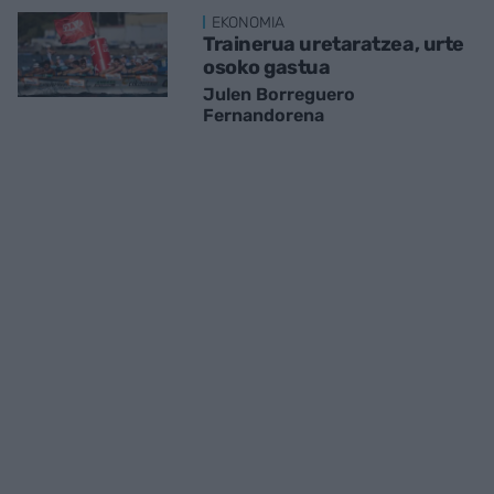
EKONOMIA
Trainerua uretaratzea, urte
osoko gastua
Julen Borreguero
Fernandorena