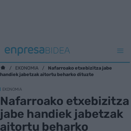
Nafarroako etxebizitza jabe
EKONOMIA
handiek jabetzak aitortu beharko dituzte
EKONOMIA
Nafarroako etxebizitza
jabe handiek jabetzak
aitortu beharko