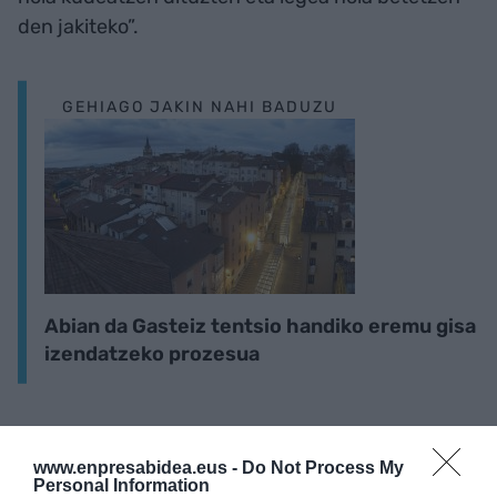
den jakiteko”.
GEHIAGO JAKIN NAHI BADUZU
Abian da Gasteiz tentsio handiko eremu gisa
izendatzeko prozesua
www.enpresabidea.eus -
Do Not Process My
Personal Information