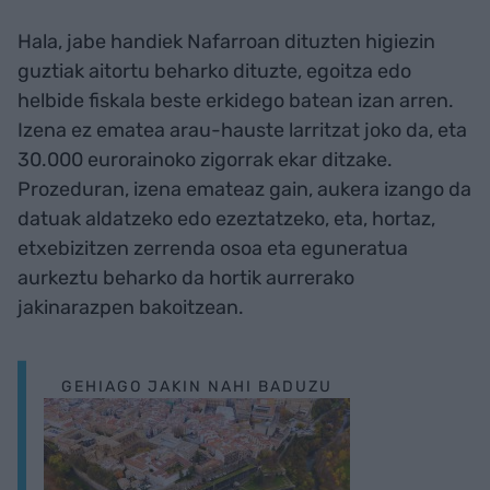
Hala, jabe handiek Nafarroan dituzten higiezin
guztiak aitortu beharko dituzte, egoitza edo
helbide fiskala beste erkidego batean izan arren.
Izena ez ematea arau-hauste larritzat joko da, eta
30.000 eurorainoko zigorrak ekar ditzake.
Prozeduran, izena emateaz gain, aukera izango da
datuak aldatzeko edo ezeztatzeko, eta, hortaz,
etxebizitzen zerrenda osoa eta eguneratua
aurkeztu beharko da hortik aurrerako
jakinarazpen bakoitzean.
GEHIAGO JAKIN NAHI BADUZU