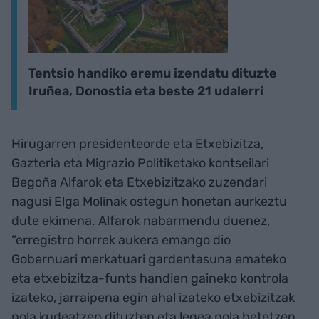
Tentsio handiko eremu izendatu dituzte
Iruñea, Donostia eta beste 21 udalerri
Hirugarren presidenteorde eta Etxebizitza,
Gazteria eta Migrazio Politiketako kontseilari
Begoña Alfarok eta Etxebizitzako zuzendari
nagusi Elga Molinak ostegun honetan aurkeztu
dute ekimena. Alfarok nabarmendu duenez,
“erregistro horrek aukera emango dio
Gobernuari merkatuari gardentasuna emateko
eta etxebizitza-funts handien gaineko kontrola
izateko, jarraipena egin ahal izateko etxebizitzak
nola kudeatzen dituzten eta legea nola betetzen