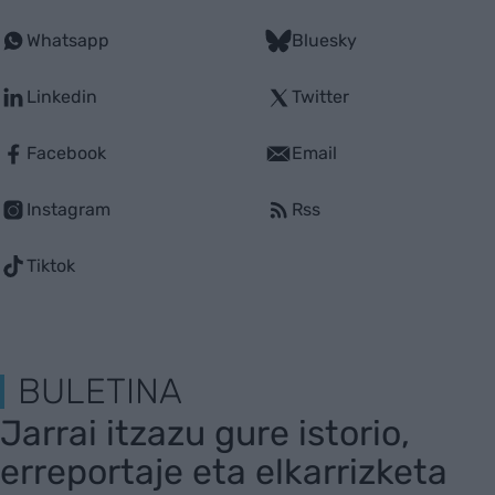
Whatsapp
Bluesky
Linkedin
Twitter
Facebook
Email
Instagram
Rss
Tiktok
BULETINA
Jarrai itzazu gure istorio,
erreportaje eta elkarrizketa