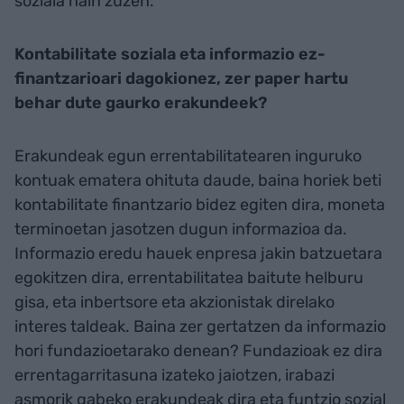
soziala hain zuzen.
Kontabilitate soziala eta informazio ez-
finantzarioari dagokionez, zer paper hartu
behar dute gaurko erakundeek?
Erakundeak egun errentabilitatearen inguruko
kontuak ematera ohituta daude, baina horiek beti
kontabilitate finantzario bidez egiten dira, moneta
terminoetan jasotzen dugun informazioa da.
Informazio eredu hauek enpresa jakin batzuetara
egokitzen dira, errentabilitatea baitute helburu
gisa, eta inbertsore eta akzionistak direlako
interes taldeak. Baina zer gertatzen da informazio
hori fundazioetarako denean? Fundazioak ez dira
errentagarritasuna izateko jaiotzen, irabazi
asmorik gabeko erakundeak dira eta funtzio sozial