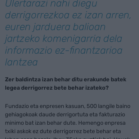
Ulertarazi nahi diegu
derrigorrezkoa ez izan arren,
euren jarduera balioan
jartzeko komenigarria dela
informazio ez-finantzarioa
lantzea
Zer baldintza izan behar ditu erakunde batek
legea derrigorrez bete behar izateko?
Fundazio eta enpresen kasuan, 500 langile baino
gehiagokoak daude derrigortuta eta fakturazio
minimo bat izan behar dute. Hemengo enpresa
txiki askok ez dute derrigorrez bete behar eta