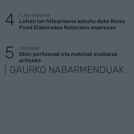
LAN GATAZKAK
Lehen lan hitzarmena adostu dute Benis
Food Elaborados Naturales enpresan
BIKAINAK
Ekin: pertsonak eta makinak euskaraz
aritzeko
GAURKO NABARMENDUAK