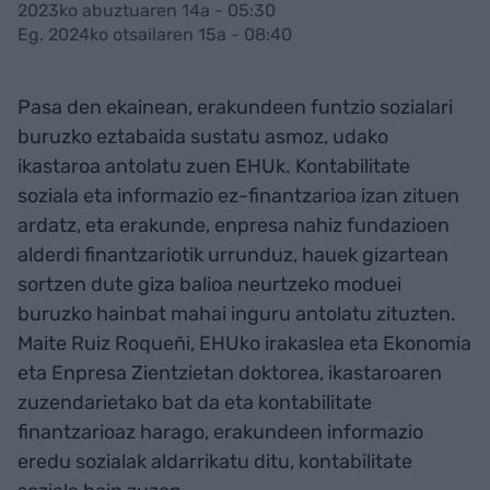
2023ko abuztuaren 14a - 05:30
Eg. 2024ko otsailaren 15a - 08:40
Pasa den ekainean, erakundeen funtzio sozialari
buruzko eztabaida sustatu asmoz, udako
ikastaroa antolatu zuen EHUk. Kontabilitate
soziala eta informazio ez-finantzarioa izan zituen
ardatz, eta erakunde, enpresa nahiz fundazioen
alderdi finantzariotik urrunduz, hauek gizartean
sortzen dute giza balioa neurtzeko moduei
buruzko hainbat mahai inguru antolatu zituzten.
Maite Ruiz Roqueñi, EHUko irakaslea eta Ekonomia
eta Enpresa Zientzietan doktorea, ikastaroaren
zuzendarietako bat da eta kontabilitate
finantzarioaz harago, erakundeen informazio
eredu sozialak aldarrikatu ditu, kontabilitate