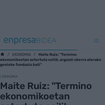
Maite Ruiz: "Termino
EKONOMIA
ekonomikoetan aztertuta soilik, argazki okerra aterako
genioke fundazio bati"
EKONOMIA
Maite Ruiz: "Termino
ekonomikoetan