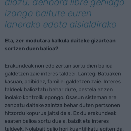
diozu, denbora libre gehiago
izango baitute euren
lanerako edota aisialdirako
Eta, zer modutara kalkula daiteke gizartean
sortzen duen balioa?
Erakundeak non edo zertan sortu dien balioa
galdetzen zaie interes taldeei. Lantegi Batuaken
kasuan, adibidez, familiei galdetzen zaie. Interes
taldeek balioztatu behar dute, bestela ez zen
inolako kontrolik egongo. Osasun sisteman ere
zenbatu daiteke zaintza behar duten pertsonen
hitzordu kopurua jaitsi dela. Ez du erakundeak
esaten balioa sortu duela, baizik eta interes
taldeek. Nolabait balio hori kuantifikatu egiten da,