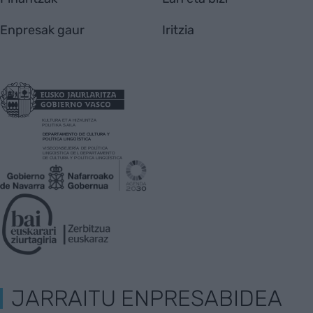
Enpresak gaur
Iritzia
JARRAITU ENPRESABIDEA