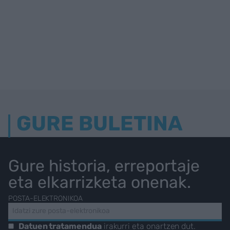
GURE BULETINA
Gure historia, erreportaje
eta elkarrizketa onenak.
POSTA-ELEKTRONIKOA
Datuen tratamendua
irakurri eta onartzen dut.