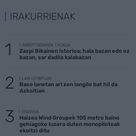
IRAKURRIENAK
INBERTSIOAREN TXOKOA
Zazpi Bikainen istorioa; hala bazan edo ez
bazan, sar dadila kalabazan
LAN ISTRIPUAK
Baso lanetan ari zen langile bat hil da
Azkoitian
ENERGIA
Haizea Wind Groupek 105 metro baino
gehiagoko luzera duten monopiloteak
ekoitzi ditu