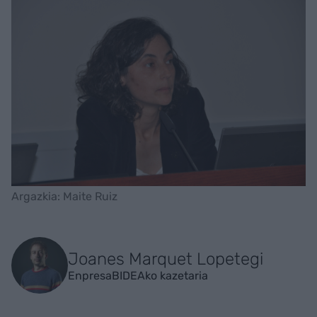
Argazkia: Maite Ruiz
Joanes Marquet Lopetegi
EnpresaBIDEAko kazetaria