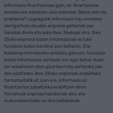
informazio finantzarioaz gain, ez-finantzarioa
ematea ere eskatzen zaie enpresei. Baina zein da
problema? Legeagatik informazio hau emateko
derrigortuta dauden enpresa gehienak oso
handiak direla eta asko Ibex 35ekoak dira. Ibex
35eko enpresa baten informazioak ez luke
fundazio baten berdina izan beharko. Eta,
ikastaroa horretarako antolatu genuen, fundazio
batek informazioa sortzean zer egin behar duen,
zer eskaintzen dion gizarteari eta zertarako jaio
den azaltzeko, Ibex 35eko enpresek erabilitako
formatuetatik at, izan ere, informazio ez-
finantzarioa zabaltzeko erabiltzen diren
formatuak enpresa handienak dira, eta
erakundeentzako ez dira baliokideak