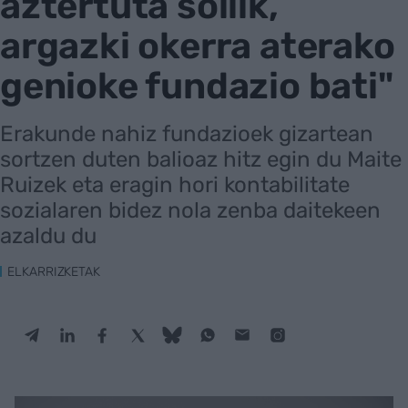
aztertuta soilik,
argazki okerra aterako
genioke fundazio bati"
Erakunde nahiz fundazioek gizartean
sortzen duten balioaz hitz egin du Maite
Ruizek eta eragin hori kontabilitate
sozialaren bidez nola zenba daitekeen
azaldu du
ELKARRIZKETAK