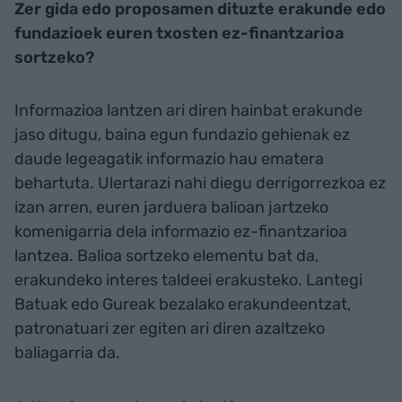
Zer gida edo proposamen dituzte erakunde edo
fundazioek euren txosten ez-finantzarioa
sortzeko?
Informazioa lantzen ari diren hainbat erakunde
jaso ditugu, baina egun fundazio gehienak ez
daude legeagatik informazio hau ematera
behartuta. Ulertarazi nahi diegu derrigorrezkoa ez
izan arren, euren jarduera balioan jartzeko
komenigarria dela informazio ez-finantzarioa
lantzea. Balioa sortzeko elementu bat da,
erakundeko interes taldeei erakusteko. Lantegi
Batuak edo Gureak bezalako erakundeentzat,
patronatuari zer egiten ari diren azaltzeko
baliagarria da.