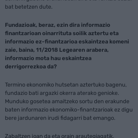
bat betetzen dute.
Fundazioak, beraz, ezin dira informazio
finantzarioan oinarrituta soilik aztertu eta
informazio ez-finantzarioa eskaintzea komeni
zaie, baina,
11/2018 Legearen arabera,
informazio mota hau eskaintzea
derrigorrezkoa da?
Termino ekonomiko hutsetan aztertuko bagenu,
fundazio bati argazki okerra aterako genioke.
Munduko gosetea amaitzeko sortu den erakunde
baten informazio ekonomiko-finantzarioak ez digu
bere jardunaren irudi fidagarri bat emango.
Zabaltzen joan da eta orain arautegiagatik,