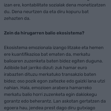
izan ere, kontabilitate sozialak dena monetizatzen
du. Dena neurtzen da eta diru kopuru bat
zehazten da.
Zein da hirugarren balio ekosistema?
Ekosistema emozionala izango litzake eta hemen
ere kuantifikazioa bat ematen da, merkatu
balioaren zuzenketa baten bidez egiten duguna.
Adibide bat jarriko dizut: zuk hamar euro
irabazten dituzu merkatuko transakzio baten
bidez; oso pozik egon zaitezke edo gaizki lana utzi
nahian. Hala, emozioen arabera hamarreko
merkatu balio horri zuzenketa egin dakiokegu
gorantz edo beherantz. Lan askotan gertatzen da
egoera hau, jendea prest dago diru gutxiago