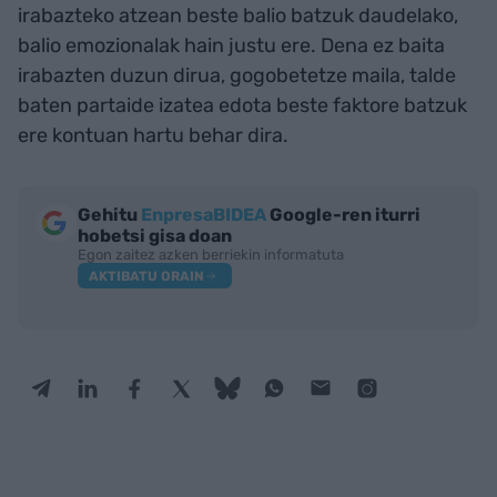
irabazteko atzean beste balio batzuk daudelako,
balio emozionalak hain justu ere. Dena ez baita
irabazten duzun dirua, gogobetetze maila, talde
baten partaide izatea edota beste faktore batzuk
ere kontuan hartu behar dira.
Gehitu
EnpresaBIDEA
Google-ren iturri
hobetsi gisa doan
Egon zaitez azken berriekin informatuta
AKTIBATU ORAIN