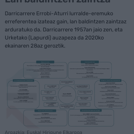
Darricarrere Errobi-Aturri lurralde-eremuko
erreferentea izateaz gain, lan baldintzen zaintzaz
arduratuko da. Darricarrere 1957an jaio zen, eta
Urketako (Lapurdi) auzapeza da 2020ko
ekainaren 28az geroztik.
Argazkia: Euskal Hirigune Elkargoa