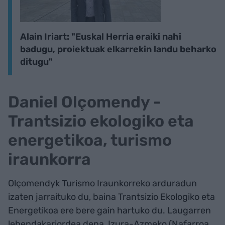
Alain Iriart: "Euskal Herria eraiki nahi
badugu, proiektuak elkarrekin landu beharko
ditugu"
Daniel Olçomendy -
Trantsizio ekologiko eta
energetikoa, turismo
iraunkorra
Olçomendyk Turismo Iraunkorreko arduradun
izaten jarraituko du, baina Trantsizio Ekologiko eta
Energetikoa ere bere gain hartuko du. Laugarren
lehendakariordea dena, Izura-Azmeko (Nafarroa