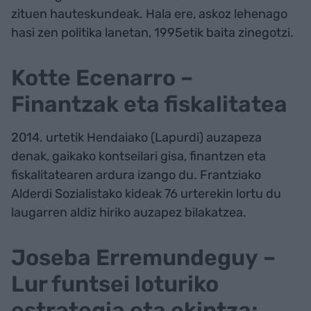
zituen hauteskundeak. Hala ere, askoz lehenago
hasi zen politika lanetan, 1995etik baita zinegotzi.
Kotte Ecenarro –
Finantzak eta fiskalitatea
2014. urtetik Hendaiako (Lapurdi) auzapeza
denak, gaikako kontseilari gisa, finantzen eta
fiskalitatearen ardura izango du. Frantziako
Alderdi Sozialistako kideak 76 urterekin lortu du
laugarren aldiz hiriko auzapez bilakatzea.
Joseba Erremundeguy –
Lur funtsei loturiko
estrategia eta ekintza;