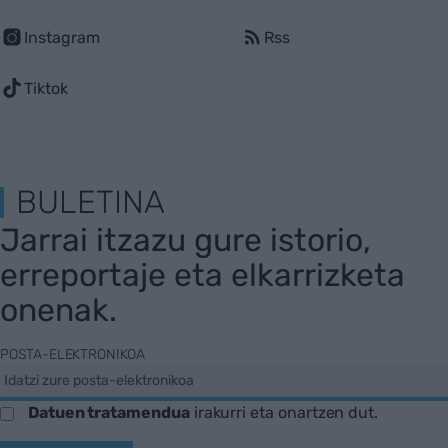
Instagram
Rss
Tiktok
BULETINA
Jarrai itzazu gure istorio,
erreportaje eta elkarrizketa
onenak.
POSTA-ELEKTRONIKOA
Datuen tratamendua
irakurri eta onartzen dut.