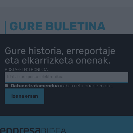
GURE BULETINA
Gure historia, erreportaje
eta elkarrizketa onenak.
POSTA-ELEKTRONIKOA
Datuen tratamendua
irakurri eta onartzen dut.
Izena eman