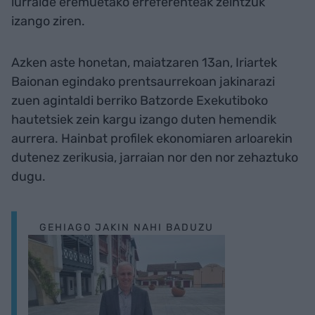
lurralde eremuetako erreferenteak zeintzuk
izango ziren.
Azken aste honetan, maiatzaren 13an, Iriartek
Baionan egindako prentsaurrekoan jakinarazi
zuen agintaldi berriko Batzorde Exekutiboko
hautetsiek zein kargu izango duten hemendik
aurrera. Hainbat profilek ekonomiaren arloarekin
dutenez zerikusia, jarraian nor den nor zehaztuko
dugu.
GEHIAGO JAKIN NAHI BADUZU