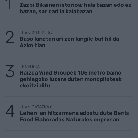
Zazpi Bikainen istorioa; hala bazan edo ez
bazan, sar dadila kalabazan
LAN ISTRIPUAK
Baso lanetan ari zen langile bat hil da
Azkoitian
ENERGIA
Haizea Wind Groupek 105 metro baino
gehiagoko luzera duten monopiloteak
ekoitzi ditu
LAN GATAZKAK
Lehen lan hitzarmena adostu dute Benis
Food Elaborados Naturales enpresan