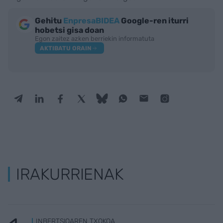
Gehitu
EnpresaBIDEA
Google-ren iturri
hobetsi gisa doan
Egon zaitez azken berriekin informatuta
AKTIBATU ORAIN
IRAKURRIENAK
INBERTSIOAREN TXOKOA