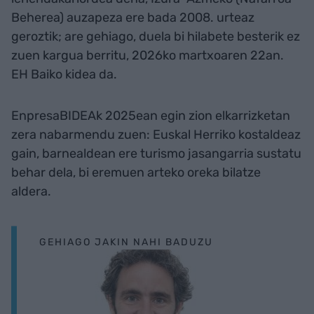
Beherea) auzapeza ere bada 2008. urteaz
geroztik; are gehiago, duela bi hilabete besterik ez
zuen kargua berritu, 2026ko martxoaren 22an.
EH Baiko kidea da.
EnpresaBIDEAk 2025ean egin zion elkarrizketan
zera nabarmendu zuen: Euskal Herriko kostaldeaz
gain, barnealdean ere turismo jasangarria sustatu
behar dela, bi eremuen arteko oreka bilatze
aldera.
GEHIAGO JAKIN NAHI BADUZU