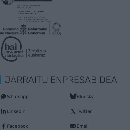
JARRAITU ENPRESABIDEA
Whatsapp
Bluesky
Linkedin
Twitter
Facebook
Email