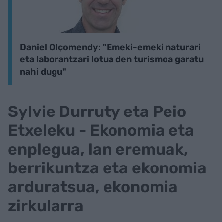
Daniel Olçomendy: "Emeki-emeki naturari
eta laborantzari lotua den turismoa garatu
nahi dugu"
Sylvie Durruty eta Peio
Etxeleku - Ekonomia eta
enplegua, lan eremuak,
berrikuntza eta ekonomia
arduratsua, ekonomia
zirkularra