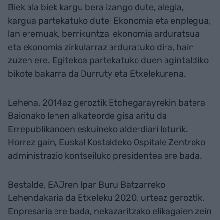
Biek ala biek kargu bera izango dute, alegia,
kargua partekatuko dute: Ekonomia eta enplegua,
lan eremuak, berrikuntza, ekonomia arduratsua
eta ekonomia zirkularraz arduratuko dira, hain
zuzen ere. Egitekoa partekatuko duen agintaldiko
bikote bakarra da Durruty eta Etxelekurena.
Lehena, 2014az geroztik Etchegarayrekin batera
Baionako lehen alkateorde gisa aritu da
Errepublikanoen eskuineko alderdiari loturik.
Horrez gain, Euskal Kostaldeko Ospitale Zentroko
administrazio kontseiluko presidentea ere bada.
Bestalde, EAJren Ipar Buru Batzarreko
Lehendakaria da Etxeleku 2020. urteaz geroztik.
Enpresaria ere bada, nekazaritzako elikagaien zein