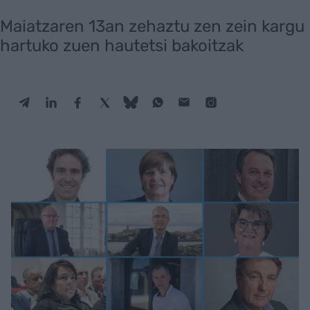
Maiatzaren 13an zehaztu zen zein kargu
hartuko zuen hautetsi bakoitzak