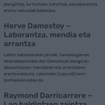
plangintza, lur funtsen zuhurtzia, eta laborantza
eremu naturalak babestea.
Herve Damestoy –
Laborantza, mendia eta
arrantza
Lehen sektorearekin jarraiki, hamalaugarren
lehendakariordea den Damestoyk izango du
laborantzaren, mendiaren eta arrantzaren
erantzunkizuna. Lekorneko (Lapurdi) herri
kontseiluko kidea da.
Raymond Darricarrere –
Lan baldintzen zaintza