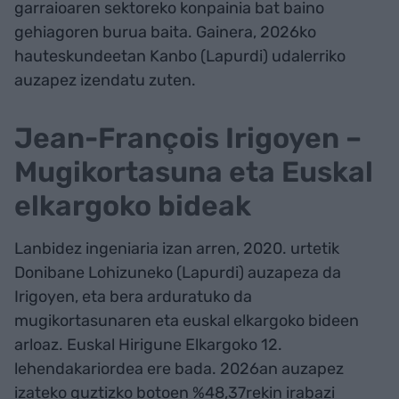
garraioaren sektoreko konpainia bat baino
gehiagoren burua baita. Gainera, 2026ko
hauteskundeetan Kanbo (Lapurdi) udalerriko
auzapez izendatu zuten.
Jean-François Irigoyen –
Mugikortasuna eta Euskal
elkargoko bideak
Lanbidez ingeniaria izan arren, 2020. urtetik
Donibane Lohizuneko (Lapurdi) auzapeza da
Irigoyen, eta bera arduratuko da
mugikortasunaren eta euskal elkargoko bideen
arloaz. Euskal Hirigune Elkargoko 12.
lehendakariordea ere bada. 2026an auzapez
izateko guztizko botoen %48,37rekin irabazi