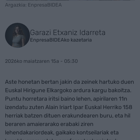
Argazkia: EnpresaBIDEA
Garazi Etxaniz Idarreta
EnpresaBIDEAko kazetaria
2026ko maiatzaren 15a - 05:30
Aste honetan bertan jakin da zeinek hartuko duen
Euskal Hirigune Elkargoko ardura kargu bakoitza.
Puntu horretara iritsi baino lehen, apirilaren 11n
izendatu zuten Alain Iriart Ipar Euskal Herriko 158
herriak batzen dituen erakundearen buru, eta hil
beraren amaierarako erabaki ziren
lehendakariordeak, gaikako kontseilariak eta