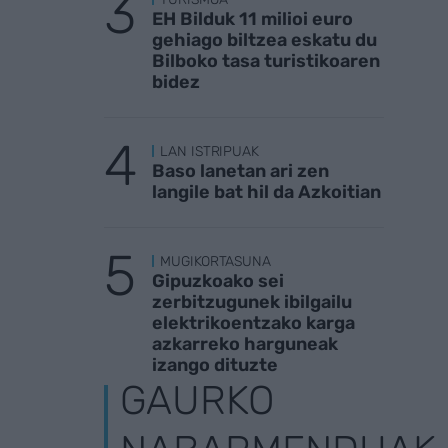
EH Bilduk 11 milioi euro
gehiago biltzea eskatu du
Bilboko tasa turistikoaren
bidez
LAN ISTRIPUAK
Baso lanetan ari zen
langile bat hil da Azkoitian
MUGIKORTASUNA
Gipuzkoako sei
zerbitzugunek ibilgailu
elektrikoentzako karga
azkarreko harguneak
izango dituzte
GAURKO