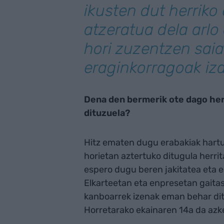
ikusten dut herriko
atzeratua dela arlo 
hori zuzentzen sai
eraginkorragoak iz
Dena den bermerik ote dago herr
dituzuela?
Hitz ematen dugu erabakiak hartu
horietan aztertuko ditugula herri
espero dugu beren jakitatea eta e
Elkarteetan eta enpresetan gaita
kanboarrek izenak eman behar di
Horretarako ekainaren 14a da azk