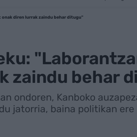
 onak diren lurrak zaindu behar ditugu"
eku: "Laborantz
ak zaindu behar d
izan ondoren, Kanboko auzapeza
 jatorria, baina politikan ere 