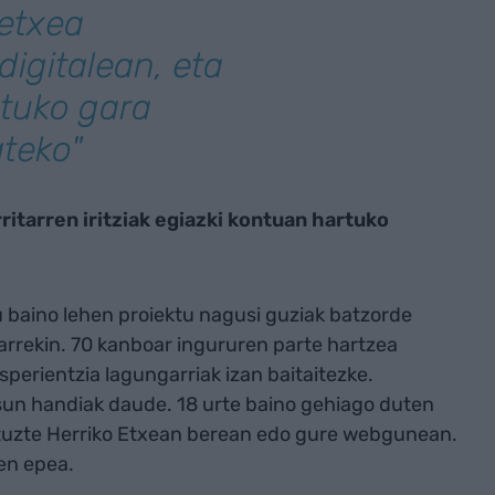
 etxea
digitalean, eta
atuko gara
ateko"
itarren iritziak egiazki kontuan hartuko
 baino lehen proiektu nagusi guziak batzorde
tarrekin. 70 kanboar ingururen parte hartzea
sperientzia lagungarriak izan baitaitezke.
sun handiak daude. 18 urte baino gehiago duten
tuzte Herriko Etxean berean edo gure webgunean.
en epea.