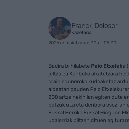
Franck Dolosor
Kazetaria
2026ko maiatzaren 30a - 05:30
Badira bi hilabete
Peio Etxeleku
(
jeltzalea Kanboko alkatetzara he
orain eguneroko kudeaketaz ardura
aldeetan dauden Peio Etxelekuren 
200 artzainekin lan egiten dute er
batzuk utzi eta denbora osoz lan 
Euskal Herriko Euskal Hirigune El
udalerriak biltzen dituen egitura