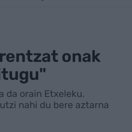
arentzat onak
itugu"
 da orain Etxeleku.
utzi nahi du bere aztarna