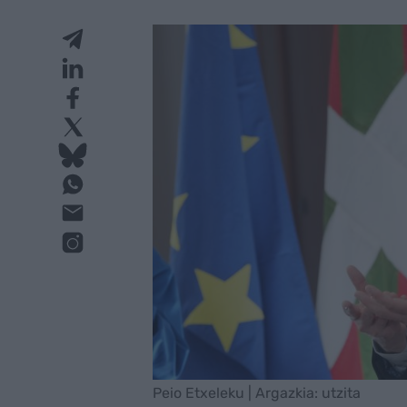
Peio Etxeleku | Argazkia: utzita