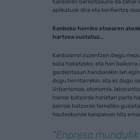
Kanboren berezitasuna da zahar e
aplikatuak dira eta konfiantza os
Kanboko herriko etxearen ateak 
hartzea sustatuz…
Kanboarrei zuzentzen diegu mezu
bizia hobetzeko, eta hori baikorra 
gardentasun handiarekin lan egin 
dugu herritarrekin, eta ez dugu s
Urbanismoa, ekonomia, laborantza
hamar batzorde horietan parte ha
berriak batzorde tematiko guzieta
hauteskunde kanpainan hitz ema
"Enpresa mundutik 