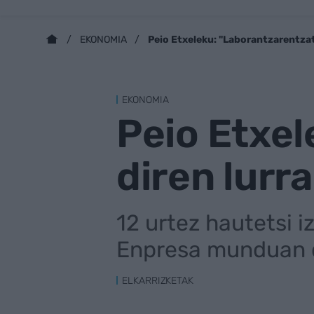
Peio Etxeleku: "Laborantzarentzat
EKONOMIA
EKONOMIA
Peio Etxel
diren lurr
12 urtez hautetsi 
Enpresa munduan du
ELKARRIZKETAK