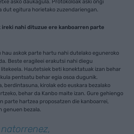
txe asko daukagula. Protokoloak aski ongi
oa dut egitura horietako zuzendariengan.
ireki nahi dituzue ere kanboarren parte
 hau askok parte hartu nahi dutelako eguneroko
da. Beste eragileei erakutsi nahi diegu
litekeela. Hautetsiek beti konektatuak izan behar
ekula pentsatu behar egia osoa dugunik.
, berdintasuna, kirolak edo euskara bezalako
rtzeko, behar da Kanbo maite izan. Gure gehiengo
n parte hartzea proposatzen die kanboarrei,
n genuen bezala.
natorrenez,