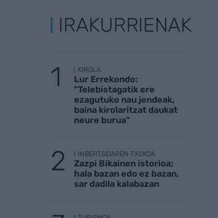
IRAKURRIENAK
KIROLA
Lur Errekondo:
"Telebistagatik ere
ezagutuko nau jendeak,
baina kirolaritzat daukat
neure burua"
INBERTSIOAREN TXOKOA
Zazpi Bikainen istorioa;
hala bazan edo ez bazan,
sar dadila kalabazan
TURISMOA