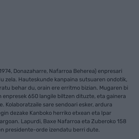
1974, Donazaharre, Nafarroa Beherea) enpresari
ldu zela. Hauteskunde kanpaina sutsuaren ondotik,
tu behar du, orain ere erritmo bizian. Mugaren bi
enpresek 650 langile biltzen dituzte, eta gainera
e. Kolaboratzaile sare sendoari esker, ardura
egin dezake Kanboko herriko etxean eta Ipar
kargoan. Lapurdi, Baxe Nafarroa eta Zuberoko 158
ren presidente-orde izendatu berri dute.