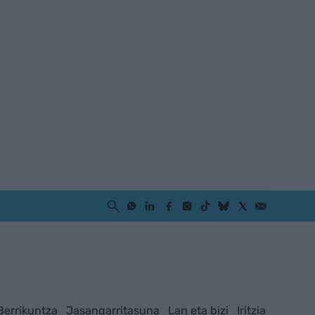
Berrikuntza
Jasangarritasuna
Lan eta bizi
Iritzia