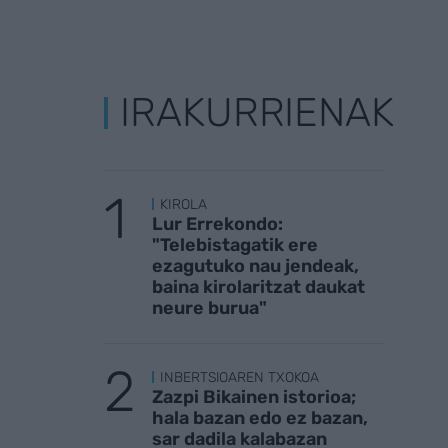
IRAKURRIENAK
KIROLA
Lur Errekondo:
"Telebistagatik ere
ezagutuko nau jendeak,
baina kirolaritzat daukat
neure burua"
INBERTSIOAREN TXOKOA
Zazpi Bikainen istorioa;
hala bazan edo ez bazan,
sar dadila kalabazan