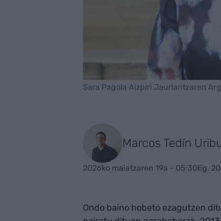
Sara Pagola Aizpiri Jaurlaritzaren Ar
Marcos Tedín Urib
2026ko maiatzaren 19a - 05:30
Eg. 20
Ondo baino hobeto ezagutzen di
pairatu dituen gorabeherak. 201