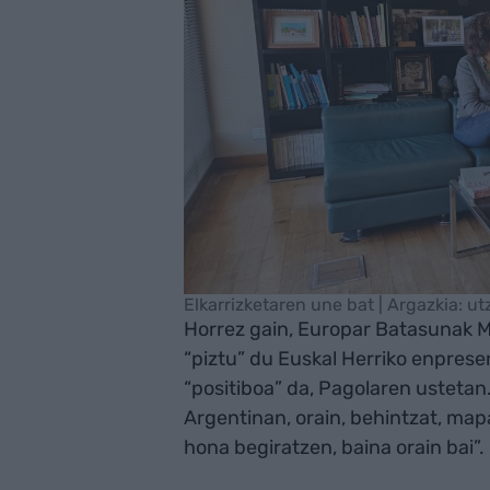
Elkarrizketaren une bat | Argazkia: ut
Horrez gain, Europar Batasunak M
“piztu” du Euskal Herriko enprese
“positiboa” da, Pagolaren usteta
Argentinan, orain, behintzat, mapa
hona begiratzen, baina orain bai”.