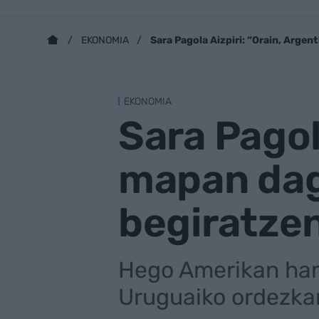
Sara Pagola Aizpiri: “Orain, Arge
EKONOMIA
EKONOMIA
Sara Pagol
mapan dag
begiratze
Hego Amerikan ham
Uruguaiko ordezka