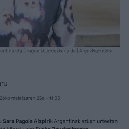
gentina eta Uruguaiko ordezkaria da | Argazkia: utzita
uru
26ko maiatzaren 25a - 11:05
tu
Sara Pagola Aizpiri
k Argentinak azken urteetan
3an bihurtu zen
Eusko Jaurlaritzaren