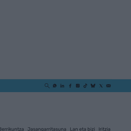
Berrikuntza
Jasangarritasuna
Lan eta bizi
Iritzia