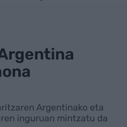
 Argentina
hona
ritzaren Argentinako eta
ren inguruan mintzatu da