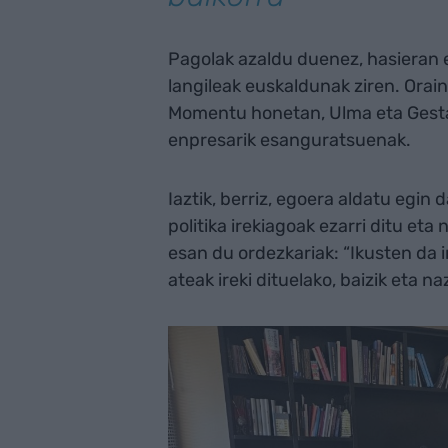
Pagolak azaldu duenez, hasieran e
langileak euskaldunak ziren. Orain,
Momentu honetan, Ulma eta Gest
enpresarik esanguratsuenak.
Iaztik, berriz, egoera aldatu egin
politika irekiagoak ezarri ditu eta
esan du ordezkariak: “Ikusten da 
ateak ireki dituelako, baizik eta n