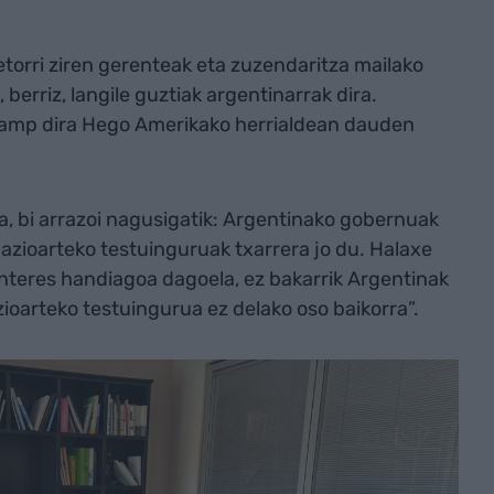
torri ziren gerenteak eta zuzendaritza mailako
 berriz, langile guztiak argentinarrak dira.
amp dira Hego Amerikako herrialdean dauden
 da, bi arrazoi nagusigatik: Argentinako gobernuak
 nazioarteko testuinguruak txarrera jo du. Halaxe
interes handiagoa dagoela, ez bakarrik Argentinak
azioarteko testuingurua ez delako oso baikorra”.