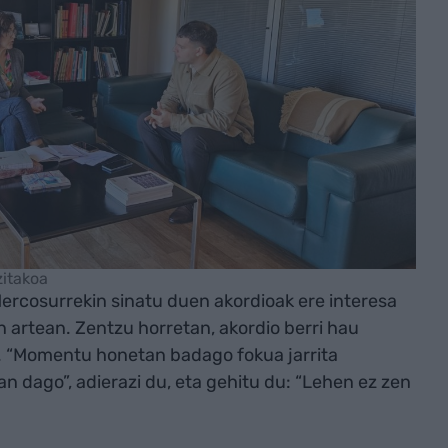
zitakoa
ercosurrekin sinatu duen akordioak ere interesa
n artean. Zentzu horretan, akordio berri hau
n. “Momentu honetan badago fokua jarrita
n dago”, adierazi du, eta gehitu du: “Lehen ez zen