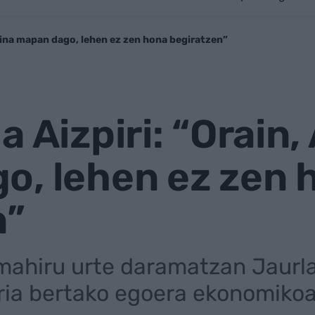
ntina mapan dago, lehen ez zen hona begiratzen”
a Aizpiri: “Orain,
o, lehen ez zen 
n”
ahiru urte daramatzan Jaurla
ria bertako egoera ekonomikoa