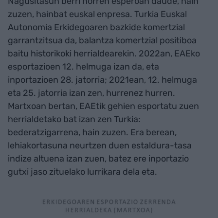
Nagusitasun berri horren esperoan daude, hain
zuzen, hainbat euskal enpresa. Turkia Euskal
Autonomia Erkidegoaren bazkide komertzial
garrantzitsua da, balantza komertzial positiboa
baitu historikoki herrialdearekin. 2022an, EAEko
esportazioen 12. helmuga izan da, eta
inportazioen 28. jatorria; 2021ean, 12. helmuga
eta 25. jatorria izan zen, hurrenez hurren.
Martxoan bertan, EAEtik gehien esportatu zuen
herrialdetako bat izan zen Turkia:
bederatzigarrena, hain zuzen. Era berean,
lehiakortasuna neurtzen duen estaldura-tasa
indize altuena izan zuen, batez ere inportazio
gutxi jaso zituelako lurrikara dela eta.