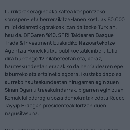
Lurrikarek eragindako kaltea konpontzeko
sorospen- eta berreraikitze-lanen kostuak 80.000
milioi dolarretik gorakoak izan daitezke Turkian,
hau da, BPGaren %10, SPRI Taldearen Basque
Trade & Investment Euskadiko Nazioartekotze
Agentzia Horiek kutxa publikoetatik inbertituko
dira hurrengo 12 hilabeteetan eta, beraz,
hauteskundeetan erabakiko da herrialdearen epe
laburreko eta ertaineko egoera. Ikusteko dago ea
aurreko hauteskundeetan hirugarren egin zuen
Sinan Ogan ultraeskuindarrak, bigarren egin zuen
Kemak Kilicdaroglu sozialdemokratak edota Recep
Tayyip Erdogan presidenteak lortzen duen
nagusitasuna.