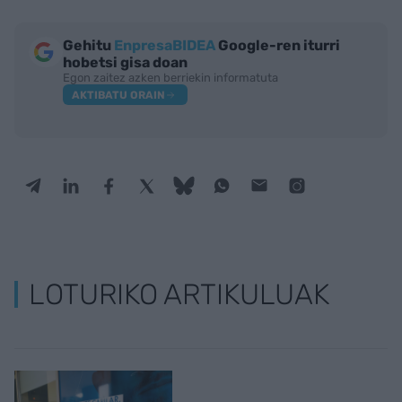
Gehitu
EnpresaBIDEA
Google-ren iturri
hobetsi gisa doan
Egon zaitez azken berriekin informatuta
AKTIBATU ORAIN
LOTURIKO ARTIKULUAK