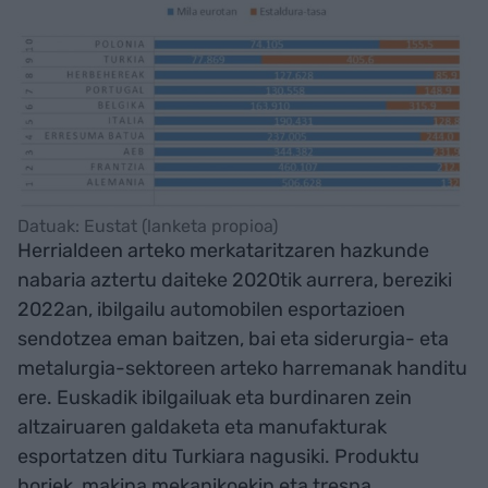
Datuak: Eustat (lanketa propioa)
Herrialdeen arteko merkataritzaren hazkunde
nabaria aztertu daiteke 2020tik aurrera, bereziki
2022an, ibilgailu automobilen esportazioen
sendotzea eman baitzen, bai eta siderurgia- eta
metalurgia-sektoreen arteko harremanak handitu
ere. Euskadik ibilgailuak eta burdinaren zein
altzairuaren galdaketa eta manufakturak
esportatzen ditu Turkiara nagusiki. Produktu
horiek, makina mekanikoekin eta tresna