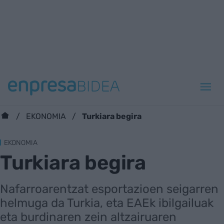
Turkiara begira
EKONOMIA
EKONOMIA
Turkiara begira
Nafarroarentzat esportazioen seigarren
helmuga da Turkia, eta EAEk ibilgailuak
eta burdinaren zein altzairuaren