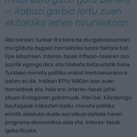
— irabazi garbia lortu zuen
ekitaldiko lehen hiruhilekoan
Ildo berean, turkiar lira bera da ziurgabetasunean
murgilduta dagoen herrialdeko beste faktore bat.
Epe laburrean, interes-tasak inflazio-tasaren oso
azpitik egongo dira, eta hilabete batzuetatik hona
Turkiako moneta politika erabat kontraesankorra
izaten ari da. Irailean KPIa %80an izan zuen
herrialdeak eta, hala ere, interes-tasak jaitsi
zituen Erdoganen gobernuak. Hori bai, Kilicdarogu
hautagaiak irabazten badu, moneta politika
errotik aldatuko duela aurreikusi daiteke haren
programa ekonomikoa dela eta. Interes-tasak
igoko lituzke.