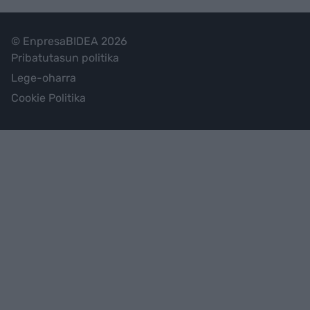
© EnpresaBIDEA 2026
Pribatutasun politika
Lege-oharra
Cookie Politika