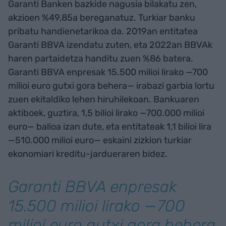
Garanti Banken bazkide nagusia bilakatu zen,
akzioen %49,85a bereganatuz. Turkiar banku
pribatu handienetarikoa da. 2019an entitatea
Garanti BBVA izendatu zuten, eta 2022an BBVAk
haren partaidetza handitu zuen %86 batera.
Garanti BBVA enpresak 15.500 milioi lirako —700
milioi euro gutxi gora behera— irabazi garbia lortu
zuen ekitaldiko lehen hiruhilekoan. Bankuaren
aktiboek, guztira, 1,5 bilioi lirako —700.000 milioi
euro— balioa izan dute, eta entitateak 1,1 bilioi lira
—510.000 milioi euro— eskaini zizkion turkiar
ekonomiari kreditu-jardueraren bidez.
Garanti BBVA enpresak
15.500 milioi lirako —700
milioi euro gutxi gora behera