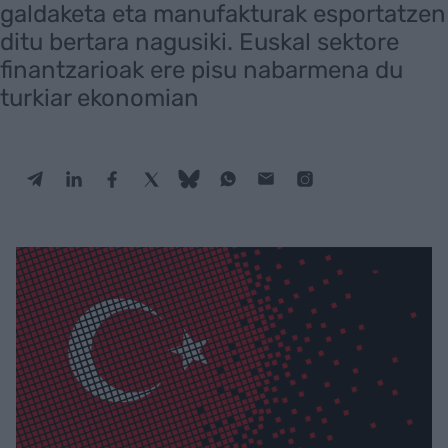
galdaketa eta manufakturak esportatzen
ditu bertara nagusiki. Euskal sektore
finantzarioak ere pisu nabarmena du
turkiar ekonomian