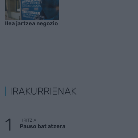
Ilea jartzea negozio
IRAKURRIENAK
IRITZIA
Pauso bat atzera