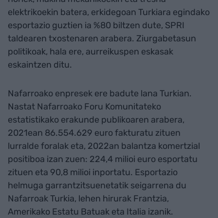
elektrikoekin batera, erkidegoan Turkiara egindako
esportazio guztien ia %80 biltzen dute, SPRI
taldearen txostenaren arabera. Ziurgabetasun
politikoak, hala ere, aurreikuspen eskasak
eskaintzen ditu.
Nafarroako enpresek ere badute lana Turkian.
Nastat Nafarroako Foru Komunitateko
estatistikako erakunde publikoaren arabera,
2021ean 86.554.629 euro fakturatu zituen
lurralde foralak eta, 2022an balantza komertzial
positiboa izan zuen: 224,4 milioi euro esportatu
zituen eta 90,8 milioi inportatu. Esportazio
helmuga garrantzitsuenetatik seigarrena du
Nafarroak Turkia, lehen hirurak Frantzia,
Amerikako Estatu Batuak eta Italia izanik.