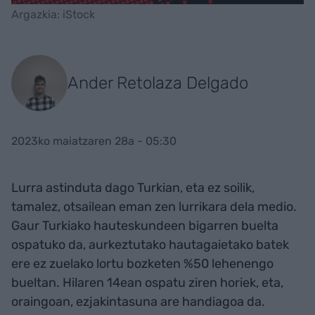
Argazkia: iStock
Ander Retolaza Delgado
2023ko maiatzaren 28a - 05:30
Lurra astinduta dago Turkian, eta ez soilik,
tamalez, otsailean eman zen lurrikara dela medio.
Gaur Turkiako hauteskundeen bigarren buelta
ospatuko da, aurkeztutako hautagaietako batek
ere ez zuelako lortu bozketen %50 lehenengo
bueltan. Hilaren 14ean ospatu ziren horiek, eta,
oraingoan, ezjakintasuna are handiagoa da.