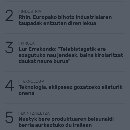
INDUSTRIA
Rhin, Europako bihotz industrialaren
taupadak entzuten diren lekua
KIROLA
Lur Errekondo: "Telebistagatik ere
ezagutuko nau jendeak, baina kirolaritzat
daukat neure burua"
TEKNOLOGIA
Teknologia, eklipseaz gozatzeko aliaturik
onena
EKINTZAILETZA
Neetyk bere produktuaren belaunaldi
berria aurkeztuko du irailean