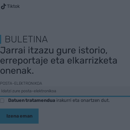
Tiktok
BULETINA
Jarrai itzazu gure istorio,
erreportaje eta elkarrizketa
onenak.
POSTA-ELEKTRONIKOA
Datuen tratamendua
irakurri eta onartzen dut.
Izena eman