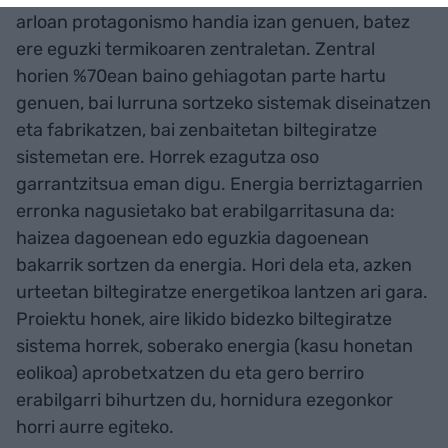
arloan protagonismo handia izan genuen, batez
ere eguzki termikoaren zentraletan. Zentral
horien %70ean baino gehiagotan parte hartu
genuen, bai lurruna sortzeko sistemak diseinatzen
eta fabrikatzen, bai zenbaitetan biltegiratze
sistemetan ere. Horrek ezagutza oso
garrantzitsua eman digu. Energia berriztagarrien
erronka nagusietako bat erabilgarritasuna da:
haizea dagoenean edo eguzkia dagoenean
bakarrik sortzen da energia. Hori dela eta, azken
urteetan biltegiratze energetikoa lantzen ari gara.
Proiektu honek, aire likido bidezko biltegiratze
sistema horrek, soberako energia (kasu honetan
eolikoa) aprobetxatzen du eta gero berriro
erabilgarri bihurtzen du, hornidura ezegonkor
horri aurre egiteko.