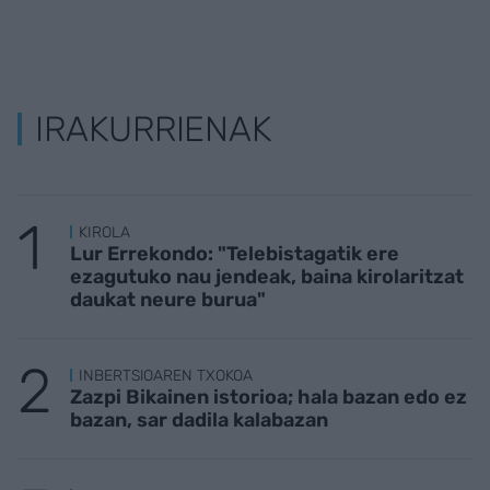
IRAKURRIENAK
KIROLA
Lur Errekondo: "Telebistagatik ere
ezagutuko nau jendeak, baina kirolaritzat
daukat neure burua"
INBERTSIOAREN TXOKOA
Zazpi Bikainen istorioa; hala bazan edo ez
bazan, sar dadila kalabazan