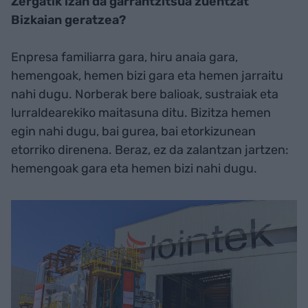
Zergatik izan da garrantzitsua zuentzat
Bizkaian geratzea?
Enpresa familiarra gara, hiru anaia gara,
hemengoak, hemen bizi gara eta hemen jarraitu
nahi dugu. Norberak bere balioak, sustraiak eta
lurraldearekiko maitasuna ditu. Bizitza hemen
egin nahi dugu, bai gurea, bai etorkizunean
etorriko direnena. Beraz, ez da zalantzan jartzen:
hemengoak gara eta hemen bizi nahi dugu.