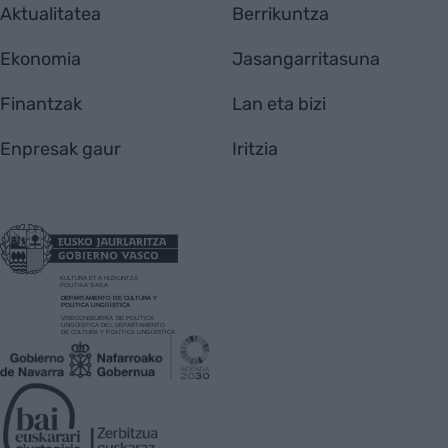
Aktualitatea
Berrikuntza
Ekonomia
Jasangarritasuna
Finantzak
Lan eta bizi
Enpresak gaur
Iritzia