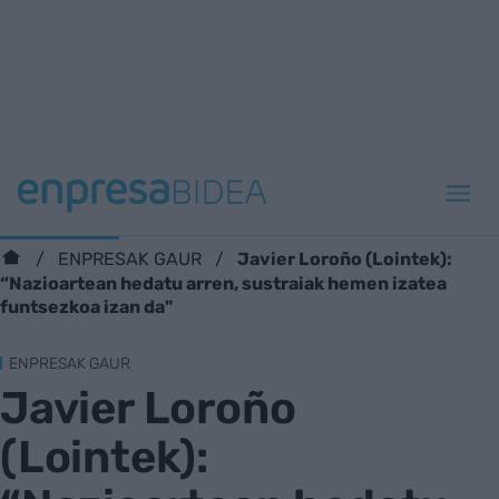
Javier Loroño (Lointek):
ENPRESAK GAUR
“Nazioartean hedatu arren, sustraiak hemen izatea
funtsezkoa izan da"
ENPRESAK GAUR
Javier Loroño
(Lointek):