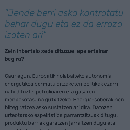
"Jende berri asko kontratatu
behar dugu eta ez da erraza
izaten ari"
Zein inbertsio xede dituzue, epe ertainari
begira?
Gaur egun, Europatik nolabaiteko autonomia
energetikoa bermatu ditzaketen politikak ezarri
nahi dituzte, petrolioaren eta gasaren
menpekotasuna gutxitzeko. Energia-soberakinen
biltegiratzea asko sustatzen ari dira. Datozen
urteotarako espektatiba garrantzitsuak ditugu,
produktu berriak garatzen jarraitzen dugu eta