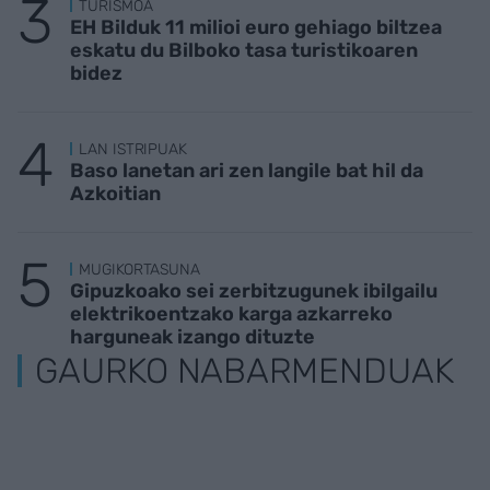
TURISMOA
EH Bilduk 11 milioi euro gehiago biltzea
eskatu du Bilboko tasa turistikoaren
bidez
LAN ISTRIPUAK
Baso lanetan ari zen langile bat hil da
Azkoitian
MUGIKORTASUNA
Gipuzkoako sei zerbitzugunek ibilgailu
elektrikoentzako karga azkarreko
harguneak izango dituzte
GAURKO NABARMENDUAK