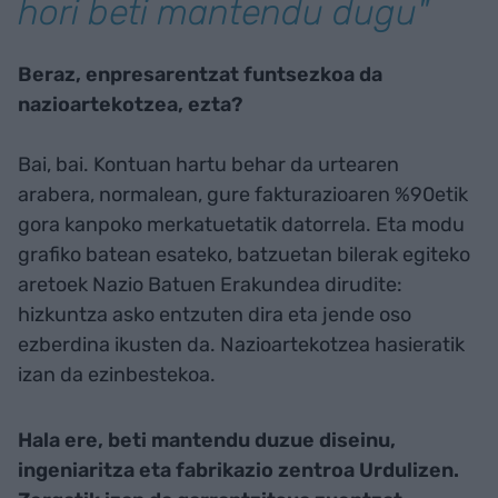
hori beti mantendu dugu"
Beraz, enpresarentzat funtsezkoa da
nazioartekotzea, ezta?
Bai, bai. Kontuan hartu behar da urtearen
arabera, normalean, gure fakturazioaren %90etik
gora kanpoko merkatuetatik datorrela. Eta modu
grafiko batean esateko, batzuetan bilerak egiteko
aretoek Nazio Batuen Erakundea dirudite:
hizkuntza asko entzuten dira eta jende oso
ezberdina ikusten da. Nazioartekotzea hasieratik
izan da ezinbestekoa.
Hala ere, beti mantendu duzue diseinu,
ingeniaritza eta fabrikazio zentroa Urdulizen.