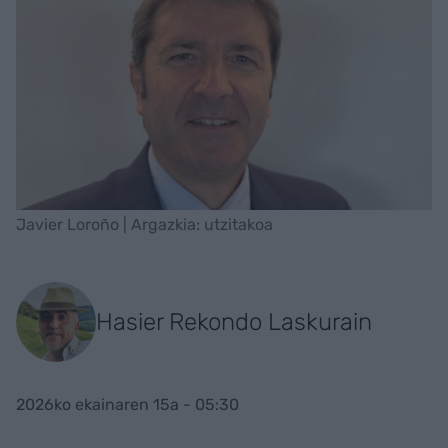
Javier Loroño | Argazkia: utzitakoa
Hasier Rekondo Laskurain
2026ko ekainaren 15a - 05:30