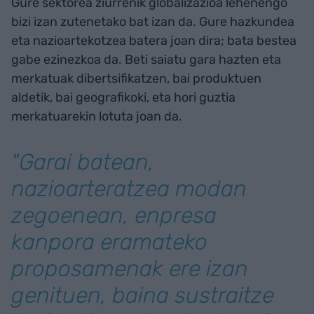
Gure sektorea ziurrenik globalizazioa lehenengo
bizi izan zutenetako bat izan da. Gure hazkundea
eta nazioartekotzea batera joan dira; bata bestea
gabe ezinezkoa da. Beti saiatu gara hazten eta
merkatuak dibertsifikatzen, bai produktuen
aldetik, bai geografikoki, eta hori guztia
merkatuarekin lotuta joan da.
"Garai batean,
nazioarteratzea modan
zegoenean, enpresa
kanpora eramateko
proposamenak ere izan
genituen, baina sustraitze