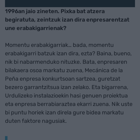
1996an jaio zineten. Pixka bat atzera
begiratuta, zeintzuk izan dira enpresarentzat
une erabakigarrienak?
Momentu erabakigarriak… bada, momentu
erabakigarri batzuk izan dira, ezta? Baina, bueno,
nik bi nabarmenduko nituzke. Bata, enpresaren
bilakaera osoa markatu zuena, Mecánica de la
Peña enpresa konkurtsoan sartzea, guretzat
bezero garrantzitsua izan zelako. Eta bigarrena,
Urdulizeko instalazioekin hasi genuen proiektua
eta enpresa berrabiaraztea ekarri zuena. Nik uste
bi puntu horiek izan direla gure bidea markatu
duten faktore nagusiak.