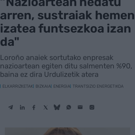
“Nazioartean hedatu
arren, sustraiak hemen
izatea funtsezkoa izan
da"
Loroño anaiek sortutako enpresak
nazioartean egiten ditu salmenten %90,
baina ez dira Urdulizetik atera
ELKARRIZKETAK
BIZKAIA
ENERGIA
TRANTSIZIO ENERGETIKOA