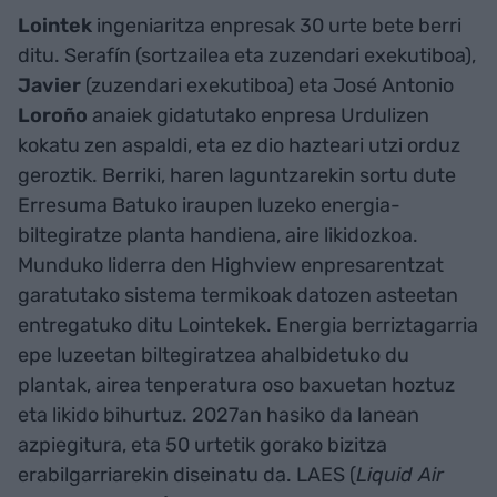
Lointek
ingeniaritza enpresak 30 urte bete berri
ditu. Serafín (sortzailea eta zuzendari exekutiboa),
Javier
(zuzendari exekutiboa) eta José Antonio
Loroño
anaiek gidatutako enpresa Urdulizen
kokatu zen aspaldi, eta ez dio hazteari utzi orduz
geroztik. Berriki, haren laguntzarekin sortu dute
Erresuma Batuko iraupen luzeko energia-
biltegiratze planta handiena, aire likidozkoa.
Munduko liderra den Highview enpresarentzat
garatutako sistema termikoak datozen asteetan
entregatuko ditu Lointekek. Energia berriztagarria
epe luzeetan biltegiratzea ahalbidetuko du
plantak, airea tenperatura oso baxuetan hoztuz
eta likido bihurtuz. 2027an hasiko da lanean
azpiegitura, eta 50 urtetik gorako bizitza
erabilgarriarekin diseinatu da. LAES (
Liquid Air