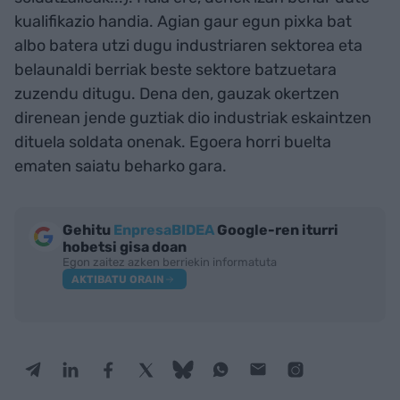
kualifikazio handia. Agian gaur egun pixka bat
albo batera utzi dugu industriaren sektorea eta
belaunaldi berriak beste sektore batzuetara
zuzendu ditugu. Dena den, gauzak okertzen
direnean jende guztiak dio industriak eskaintzen
dituela soldata onenak. Egoera horri buelta
ematen saiatu beharko gara.
Gehitu
EnpresaBIDEA
Google-ren iturri
hobetsi gisa doan
Egon zaitez azken berriekin informatuta
AKTIBATU ORAIN