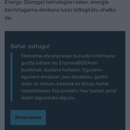
Energy Storage
) teknologiari esker, energia
berriztagarria denbora luzez biltegiratu ahalko
da.
Behar zaitugu!
Ekonomia eta enpresari buruzko informazio
guztia biltzen du EnpresaBIDEAren
buletinak, euskara hutsean. Egunero-
egunero emailean jaso dezakezu, guztiz
doan, bi minutu besterik ez dituzu behar
harpidetzeko. Eta proiektu hau hazten jarrai
dadin lagunduko diguzu.
Eman izena