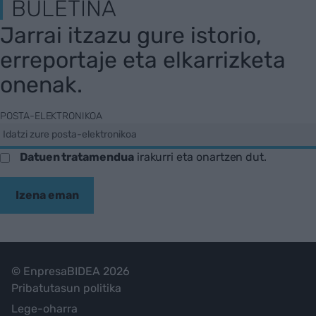
BULETINA
Jarrai itzazu gure istorio,
erreportaje eta elkarrizketa
onenak.
POSTA-ELEKTRONIKOA
Datuen tratamendua
irakurri eta onartzen dut.
Izena eman
© EnpresaBIDEA 2026
Pribatutasun politika
Lege-oharra