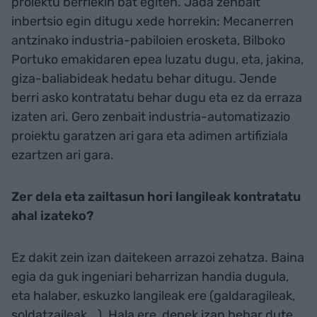
proiektu berriekin bat egiten. Jada zenbait
inbertsio egin ditugu xede horrekin: Mecanerren
antzinako industria-pabiloien erosketa, Bilboko
Portuko emakidaren epea luzatu dugu, eta, jakina,
giza-baliabideak hedatu behar ditugu. Jende
berri asko kontratatu behar dugu eta ez da erraza
izaten ari. Gero zenbait industria-automatizazio
proiektu garatzen ari gara eta adimen artifiziala
ezartzen ari gara.
Zer dela eta zailtasun hori langileak kontratatu
ahal izateko?
Ez dakit zein izan daitekeen arrazoi zehatza. Baina
egia da guk ingeniari beharrizan handia dugula,
eta halaber, eskuzko langileak ere (galdaragileak,
soldatzaileak...). Hala ere, denek izan behar dute