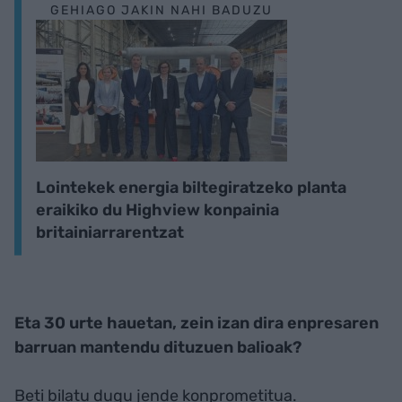
GEHIAGO JAKIN NAHI BADUZU
Lointekek energia biltegiratzeko planta
eraikiko du Highview konpainia
britainiarrarentzat
Eta 30 urte hauetan, zein izan dira enpresaren
barruan mantendu dituzuen balioak?
Beti bilatu dugu jende konprometitua.