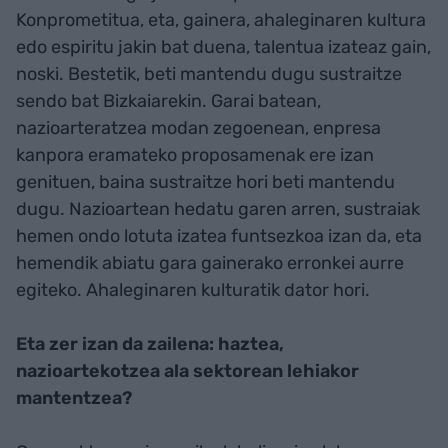
Konprometitua, eta, gainera, ahaleginaren kultura
edo espiritu jakin bat duena, talentua izateaz gain,
noski. Bestetik, beti mantendu dugu sustraitze
sendo bat Bizkaiarekin. Garai batean,
nazioarteratzea modan zegoenean, enpresa
kanpora eramateko proposamenak ere izan
genituen, baina sustraitze hori beti mantendu
dugu. Nazioartean hedatu garen arren, sustraiak
hemen ondo lotuta izatea funtsezkoa izan da, eta
hemendik abiatu gara gainerako erronkei aurre
egiteko. Ahaleginaren kulturatik dator hori.
Eta zer izan da zailena: haztea,
nazioartekotzea ala sektorean lehiakor
mantentzea?