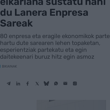
elkarlana sustatu nahi
du Lanera Enpresa
Sareak
80 enpresa eta eragile ekonomikok parte
hartu dute sarearen lehen topaketan,
esperientziak partekatu eta egin
daitekeenari buruz hitz egin asmoz
BIKAINAK