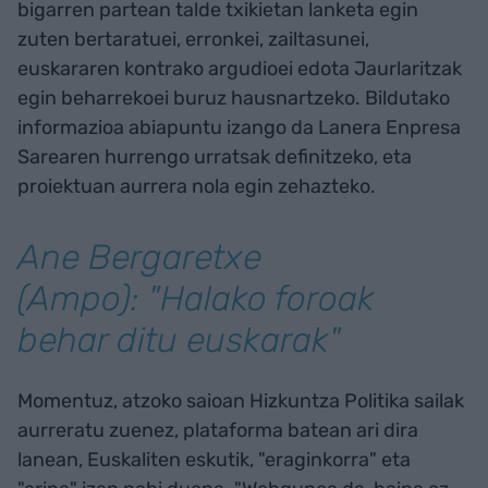
bigarren partean talde txikietan lanketa egin
zuten bertaratuei, erronkei, zailtasunei,
euskararen kontrako argudioei edota Jaurlaritzak
egin beharrekoei buruz hausnartzeko. Bildutako
informazioa abiapuntu izango da Lanera Enpresa
Sarearen hurrengo urratsak definitzeko, eta
proiektuan aurrera nola egin zehazteko.
Ane Bergaretxe
(Ampo): "Halako foroak
behar ditu euskarak"
Momentuz, atzoko saioan Hizkuntza Politika sailak
aurreratu zuenez, plataforma batean ari dira
lanean, Euskaliten eskutik, "eraginkorra" eta