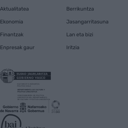
Aktualitatea
Berrikuntza
Ekonomia
Jasangarritasuna
Finantzak
Lan eta bizi
Enpresak gaur
Iritzia