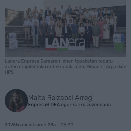
Lanera Enpresa Sarearen lehen topaketan topatu
duten eragileetako ordezkariak, atzo, Miñaon | Argazkia:
HPS
Maite Reizabal Arregi
EnpresaBIDEA egunkariko zuzendaria
2026ko maiatzaren 28a - 05:30