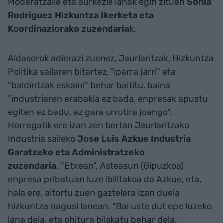
Moderatzaile eta aurkezle lanak egin zituen
Sonia
Rodriguez Hizkuntza Ikerketa eta
Koordinaziorako zuzendaria
k.
Aldasorok adierazi zuenez, Jaurlaritzak, Hizkuntza
Politika sailaren bitartez, "iparra jarri" eta
"baldintzak eskaini" behar baititu, baina
"industriaren erabakia ez bada, enpresak apustu
egiten ez badu, ez gara urrutira joango".
Horregatik ere izan zen bertan Jaurlaritzako
Industria saileko
Jose Luis Azkue Industria
Garatzeko eta Administratzeko
zuzendaria
.
"Etxean", Asteasun (Gipuzkoa)
enpresa pribatuan luze ibilitakoa da Azkue, eta,
hala ere, aitortu zuen gaztelera izan duela
hizkuntza nagusi lanean. "Bai uste dut epe luzeko
lana dela, eta ohitura bilakatu behar dela.