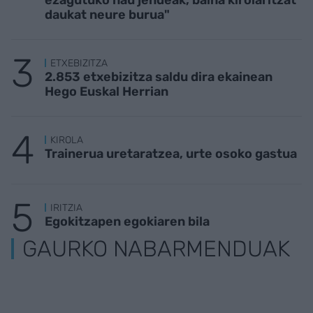
daukat neure burua"
ETXEBIZITZA
2.853 etxebizitza saldu dira ekainean
Hego Euskal Herrian
KIROLA
Trainerua uretaratzea, urte osoko gastua
IRITZIA
Egokitzapen egokiaren bila
GAURKO NABARMENDUAK