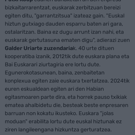
bizkaitarrarentzat, euskarak zerbitzuan bereizi
egiten ditu, "garrantzitsua" izateaz gain. "Euskal
hiztun gutxiago dauden esparru baten ari gara,
ostalaritzan. Baina ez dugu arrunt izan nahi, eta
euskarak gertutasuna ematen digu", adierazi zuen
Galder Uriarte zuzendaria
k. 40 urte dituen
kooperatiba izanik, 2012tik dute euskara plana eta
Bai Euskarari ziurtagiria ere lortu dute.
Egunerokotasunean, baina, zenbaitetan
konplexua egiten zaie euskara txertatzea. 2024tik
euren eskualdean egiten ari den Habian
egitasmoaren parte dira, eta horrek pauso txikiak
ematea ahalbidetu die, besteak beste enpresaren
barruan non kokatu ikusteko. Euskara "jolas
moduan" erabilita lortu dute euskal hiztunak ez
ziren langileengana hizkuntza gerturatzea.