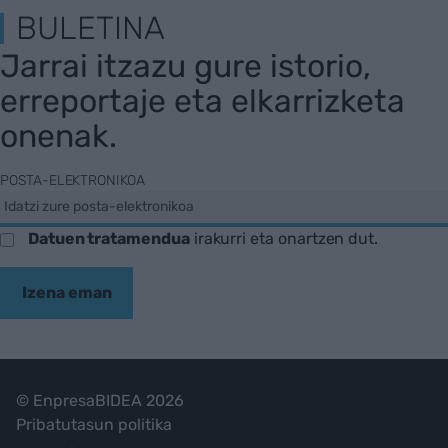
BULETINA
Jarrai itzazu gure istorio,
erreportaje eta elkarrizketa
onenak.
POSTA-ELEKTRONIKOA
Datuen tratamendua
irakurri eta onartzen dut.
Izena eman
© EnpresaBIDEA 2026
Pribatutasun politika