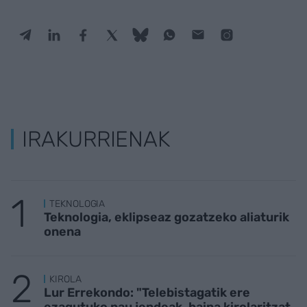
IRAKURRIENAK
TEKNOLOGIA
Teknologia, eklipseaz gozatzeko aliaturik
onena
KIROLA
Lur Errekondo: "Telebistagatik ere
ezagutuko nau jendeak, baina kirolaritzat