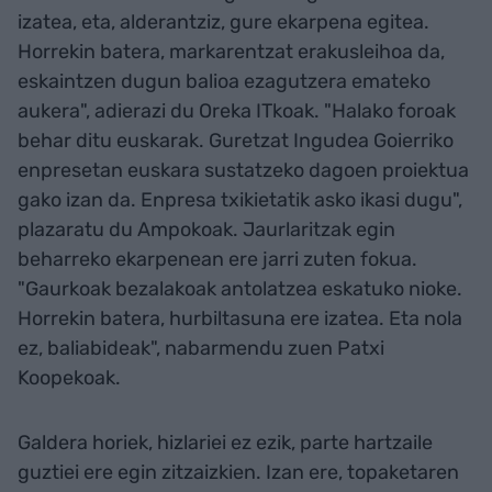
izatea, eta, alderantziz, gure ekarpena egitea.
Horrekin batera, markarentzat erakusleihoa da,
eskaintzen dugun balioa ezagutzera emateko
aukera", adierazi du Oreka ITkoak. "Halako foroak
behar ditu euskarak. Guretzat Ingudea Goierriko
enpresetan euskara sustatzeko dagoen proiektua
gako izan da. Enpresa txikietatik asko ikasi dugu",
plazaratu du Ampokoak. Jaurlaritzak egin
beharreko ekarpenean ere jarri zuten fokua.
"Gaurkoak bezalakoak antolatzea eskatuko nioke.
Horrekin batera, hurbiltasuna ere izatea. Eta nola
ez, baliabideak", nabarmendu zuen Patxi
Koopekoak.
Galdera horiek, hizlariei ez ezik, parte hartzaile
guztiei ere egin zitzaizkien. Izan ere, topaketaren