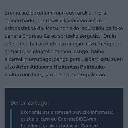
Eremu sozioekonomikoan euskarak aurrera
egingo badu, enpresak elkarlanean aritzea
ezinbestekoa da. Mezu horrekin laburbildu daiteke
Lanera Enpresa Sarea sortzeko zergatia. "Orain
arte bidea bakarrik eta azkar egin duzuenengatik
ez balitz, ez ginateke hemen izango. Baina
elkarrekin urrutiago joango gara", aldarrikatu zuen
atzo
Aitor Aldasoro Hizkuntza Politikako
sailburuordea
k, sarearen lehen topaketan.
Behar zaitugu!
Ekonomia eta enpresari buruzko informazio
guztia biltzen du EnpresaBIDEAren
buletinak, euskara hutsean. Egunero-