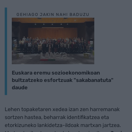
GEHIAGO JAKIN NAHI BADUZU
Euskara eremu sozioekonomikoan
bultzatzeko esfortzuak "sakabanatuta"
daude
Lehen topaketaren xedea izan zen harremanak
sortzen hastea, beharrak identifikatzea eta
etorkizuneko lankidetza-ildoak martxan jartzea.