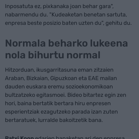
Inposatuta ez, pixkanaka joan behar gara",
nabarmendu du. "Kudeaketan benetan sartuta,
enpresa beste posizio baten uzten du", gehitu du.
Normala beharko lukeena
nola bihurtu normal
Hitzorduan, ikusgarritasuna eman zitzaien
Araban, Bizkaian, Gipuzkoan eta EAE mailan
dauden euskara eremu sozioekonomikoan
bultzatzeko egitasmoei. Bideo bitartez egin zen
hori, baina bertatik bertara hiru enpresen
esperientziak ezagutzeko parada izan zuten
bertaratuek, lurralde bakoitzetik bana.
Patxi Koop
edarien banaketan ari den enpresa