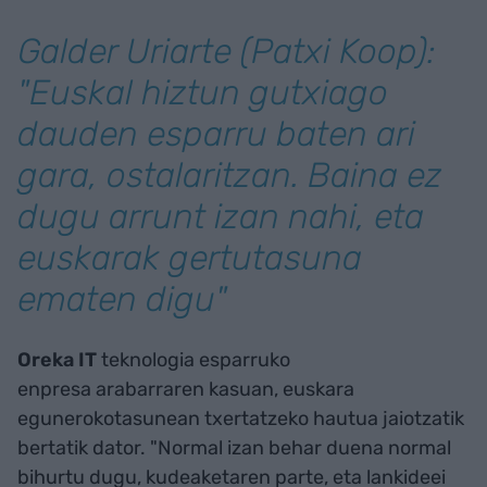
Galder Uriarte (Patxi Koop):
"Euskal hiztun gutxiago
dauden esparru baten ari
gara, ostalaritzan. Baina ez
dugu arrunt izan nahi, eta
euskarak gertutasuna
ematen digu"
Oreka IT
teknologia esparruko
enpresa
arabarraren kasuan, euskara
egunerokotasunean txertatzeko hautua jaiotzatik
bertatik dator. "Normal izan behar duena normal
bihurtu dugu, kudeaketaren parte, eta lankideei