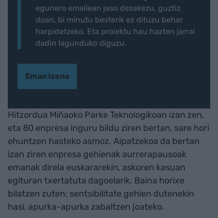
egunero emailean jaso dezakezu, guztiz
doan, bi minutu besterik ez dituzu behar
harpidetzeko. Eta proiektu hau hazten jarrai
dadin lagunduko diguzu.
Eman izena
Hitzordua Miñaoko Parke Teknologikoan izan zen,
eta 80 enpresa inguru bildu ziren bertan, sare hori
ehuntzen hasteko asmoz. Aipatzekoa da bertan
izan ziren enpresa gehienak aurrerapausoak
emanak direla euskararekin, askoren kasuan
egituran txertatuta dagoelarik. Baina horixe
bilatzen zuten: sentsibilitate gehien dutenekin
hasi, apurka-apurka zabaltzen joateko.