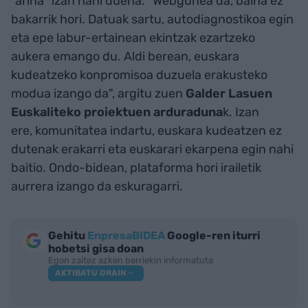
"arina" izan nahi duena. "Webgunea da, baina ez
bakarrik hori. Datuak sartu, autodiagnostikoa egin
eta epe labur-ertainean ekintzak ezartzeko
aukera emango du. Aldi berean, euskara
kudeatzeko konpromisoa duzuela erakusteko
modua izango da", argitu zuen
Galder Lasuen
Euskaliteko proiektuen arduraduna
k. Izan
ere, komunitatea indartu, euskara kudeatzen ez
dutenak erakarri eta euskarari ekarpena egin nahi
baitio. Ondo-bidean, plataforma hori irailetik
aurrera izango da eskuragarri.
Gehitu
EnpresaBIDEA
Google-ren iturri
hobetsi gisa doan
Egon zaitez azken berriekin informatuta
AKTIBATU ORAIN