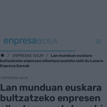
Lan munduan euskara
ENPRESAK GAUR
bultzatzeko enpresen elkarlana sustatu nahi du Lanera
Enpresa Sareak
ENPRESAK GAUR
Lan munduan euskara
bultzatzeko enpresen