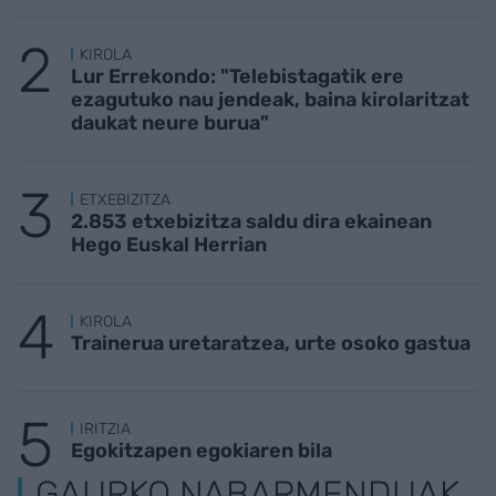
KIROLA
Lur Errekondo: "Telebistagatik ere
ezagutuko nau jendeak, baina kirolaritzat
daukat neure burua"
ETXEBIZITZA
2.853 etxebizitza saldu dira ekainean
Hego Euskal Herrian
KIROLA
Trainerua uretaratzea, urte osoko gastua
IRITZIA
Egokitzapen egokiaren bila
GAURKO NABARMENDUAK