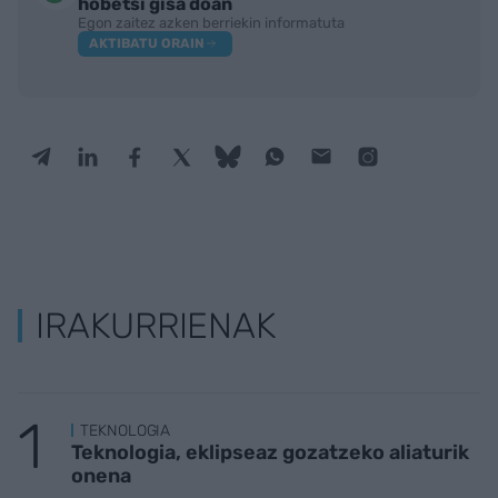
hobetsi gisa doan
Egon zaitez azken berriekin informatuta
AKTIBATU ORAIN
IRAKURRIENAK
TEKNOLOGIA
Teknologia, eklipseaz gozatzeko aliaturik
onena