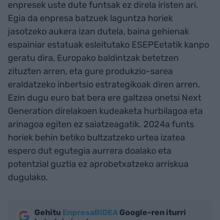
enpresek uste dute funtsak ez direla iristen ari.
Egia da enpresa batzuek laguntza horiek
jasotzeko aukera izan dutela, baina gehienak
espainiar estatuak esleitutako ESEPEetatik kanpo
geratu dira, Europako baldintzak betetzen
zituzten arren, eta gure produkzio-sarea
eraldatzeko inbertsio estrategikoak diren arren.
Ezin dugu euro bat bera ere galtzea onetsi Next
Generation direlakoen kudeaketa hurbilagoa eta
arinagoa egiten ez saiatzeagatik. 2024a funts
horiek behin betiko bultzatzeko urtea izatea
espero dut egutegia aurrera doalako eta
potentzial guztia ez aprobetxatzeko arriskua
dugulako.
Gehitu
EnpresaBIDEA
Google-ren iturri