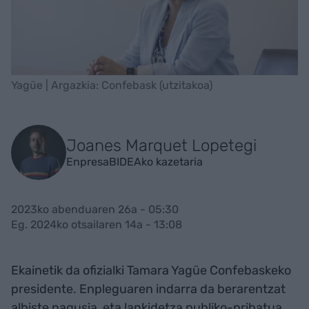
Yagüe | Argazkia: Confebask (utzitakoa)
Joanes Marquet Lopetegi
EnpresaBIDEAko kazetaria
2023ko abenduaren 26a - 05:30
Eg. 2024ko otsailaren 14a - 13:08
Ekainetik da ofizialki Tamara Yagüe Confebaskeko
presidente. Enpleguaren indarra da berarentzat
albiste nagusia, eta lankidetza publiko-pribatua