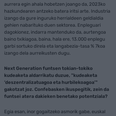
aurrera egin ahala hobetzen joango da, 2023ko
hazkundearen antzeko batera iritsi arte. Industria
izango da gure inguruko herrialdeen geldialdia
gehien nabarituko duen sektorea. Enpleguari
dagokionez, indarra mantenduko da, aurtengoa
baino txikiagoa, baina, hala ere, 13.000 enplegu
garbi sortuko direla eta langabezia-tasa % 7koa
izango dela aurreikusten dugu.
Next Generation funtsen tokian-tokiko
kudeaketa aldarrikatu duzue, "kudeaketa
‘deszentralizatuagoa eta hurbilekoagoa’"
gakotzat joz. Confebasken ikuspegitik, zein da
funtsei atera dakieken benetako potentziala?
Egia esan, inor gogaitzeko asmorik gabe, euskal