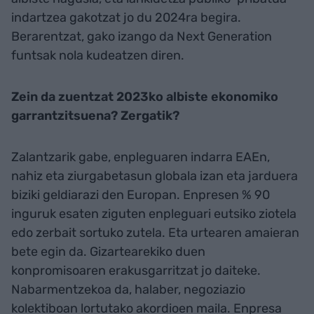
indartzea gakotzat jo du 2024ra begira.
Berarentzat, gako izango da Next Generation
funtsak nola kudeatzen diren.
Zein da zuentzat 2023ko albiste ekonomiko
garrantzitsuena? Zergatik?
Zalantzarik gabe, enpleguaren indarra EAEn,
nahiz eta ziurgabetasun globala izan eta jarduera
biziki geldiarazi den Europan. Enpresen % 90
inguruk esaten ziguten enpleguari eutsiko ziotela
edo zerbait sortuko zutela. Eta urtearen amaieran
bete egin da. Gizartearekiko duen
konpromisoaren erakusgarritzat jo daiteke.
Nabarmentzekoa da, halaber, negoziazio
kolektiboan lortutako akordioen maila. Enpresa