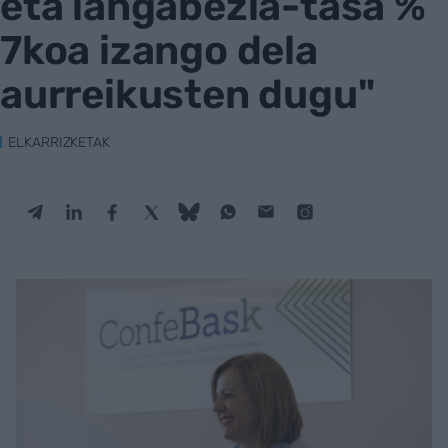
eta langabezia-tasa %
7koa izango dela
aurreikusten dugu"
ELKARRIZKETAK