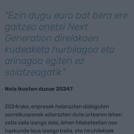
"Ezin dugu euro bat bera ere
galtzea onetsi Next
Generation direlakoen
kudeaketa hurbilagoa eta
arinagoa egiten ez
saiatzeagatik"
Nola ikusten duzue 2024?
2024rako, enpresek helarazten dizkiguten
aurreikuspenek adierazten dute urtearen lehen
zatia zaila izango dela, lehen hilabeteetan oso
hazkunde laua izango baita, eta hiruhilekoek