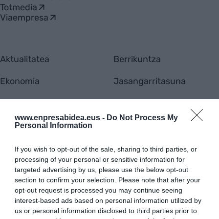
Totmedia
Viaempresa
Aktualitatea
Berrikuntza
Ekonomia
Jasangarritasuna
Finantzak
Lan eta bizi
www.enpresabidea.eus -
Do Not Process My
Enpresak gaur
Iritzia
Personal Information
If you wish to opt-out of the sale, sharing to third parties, or
processing of your personal or sensitive information for
targeted advertising by us, please use the below opt-out
section to confirm your selection. Please note that after your
opt-out request is processed you may continue seeing
interest-based ads based on personal information utilized by
us or personal information disclosed to third parties prior to