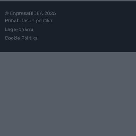
© EnpresaBIDEA 2026
Pribatutasun politika
Lege-oharra
Cookie Politika