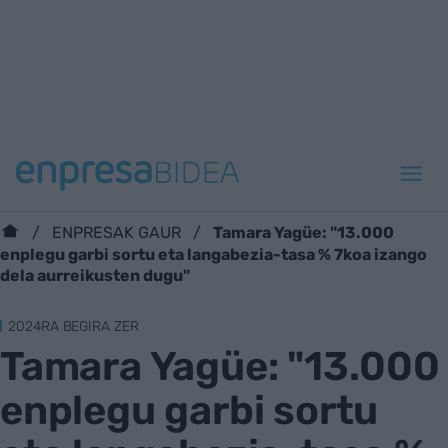
Tamara Yagüe: "13.000
ENPRESAK GAUR
enplegu garbi sortu eta langabezia-tasa % 7koa izango
dela aurreikusten dugu"
2024RA BEGIRA ZER
Tamara Yagüe: "13.000
enplegu garbi sortu