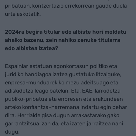
pribatuan, kontzertazio errekorrean gaude duela
urte askotatik.
2024ra begira titular edo albiste hori moldatu
ahalko bazenu, zein nahiko zenuke titularra
edo albistea izatea?
Espainiar estatuan egonkortasun politiko eta
juridiko handiagoa izatea gustatuko litzaiguke,
enpresa-munduarekiko mezu adeitsuago eta
adiskidetzaileago batekin. Eta, EAE, lankidetza
publiko-pribatua eta enpresen eta erakundeen
arteko konfiantza-harremana indartu egin behar
dira. Herrialde gisa dugun arrakastarako gako
garrantzitsua izan da, eta izaten jarraitzea nahi
dugu.