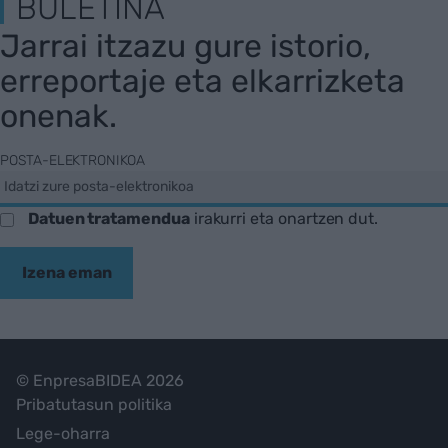
BULETINA
Jarrai itzazu gure istorio,
erreportaje eta elkarrizketa
onenak.
POSTA-ELEKTRONIKOA
Datuen tratamendua
irakurri eta onartzen dut.
Izena eman
© EnpresaBIDEA 2026
Pribatutasun politika
Lege-oharra