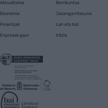
Aktualitatea
Berrikuntza
Ekonomia
Jasangarritasuna
Finantzak
Lan eta bizi
Enpresak gaur
Iritzia