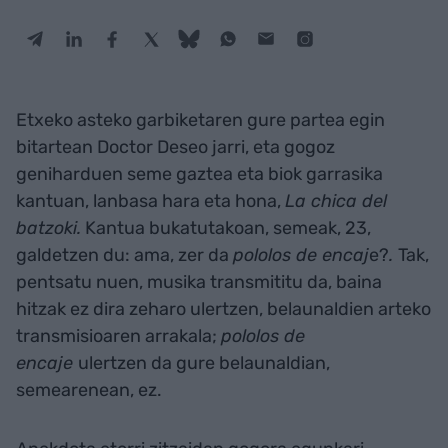
Etxeko asteko garbiketaren gure partea egin
bitartean Doctor Deseo jarri, eta gogoz
geniharduen seme gaztea eta biok garrasika
kantuan, lanbasa hara eta hona,
La chica del
batzoki.
Kantua bukatutakoan, semeak, 23,
galdetzen du: ama, zer da
pololos de encaj
e?
.
Tak,
pentsatu nuen, musika transmititu da, baina
hitzak ez dira zeharo ulertzen, belaunaldien arteko
transmisioaren arrakala;
pololos de
encaje
ulertzen da gure belaunaldian,
semearenean, ez.