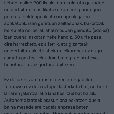
Lehen mailan 900 ikasle matrikulatuta geunden
unibertsitate masifikatuko kumeok, gaur egun
gero eta helduagoak eta urriagoak garen
abokatuok, izan genituen zailtasunak, bakoitzak
berea eta norberak ahal moduan gainditu (edo ez)
izan zuena, askotan neke handiz. 30 urte pasa
dira harrezkero, ez alferrik, eta gizarteak,
unibertsitateak eta abokatu elkargoek ez dugu
asmatu gazteei leku duin bat egiten profesio
honetara ilusioz gertura daitezen.
Ez da jakin izan transmititzen etengabeko
formazioa ez dela oztopo-lasterketa bat, norbere
lanaren jakintzarako lanabes itzel bat baizik.
Autonomo izateak osasun ona eskatzen duela,
baina mesede ere badela enpresa baten
morrontzan ez egotea. Norberak bere lana garatu