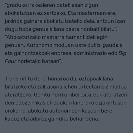
“graduko irakasleren batek esan zigun
abokatutzan ez sartzeko. Eta masterrean ere,
jakinda gainera abokatu izateko dela, entzun izan
dugu hobe genuela lana beste nonbait bilatu”.
“Abokatutzako masterra hamar kidek egin
genuen. Autonomo moduan uste dut bi gaudela
eta gainontzekoak enpresa, administrazio edo
Big
Four
horietako batean”.
Transmititu dena honakoa da: oztopoak lana
bilatzeko eta zailtasuna lehen urteetan bizimodua
ateratzeko. Gehitu horri unibertsitatetik ateratzen
den edozein ikaslek daukan lanerako ezjakintasun
orokorra, abokatu autonomoen kasuan bere
kabuz eta adorez gainditu behar dena.