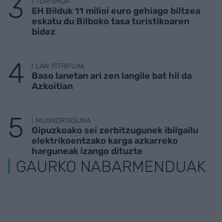
TURISMOA
EH Bilduk 11 milioi euro gehiago biltzea
eskatu du Bilboko tasa turistikoaren
bidez
LAN ISTRIPUAK
Baso lanetan ari zen langile bat hil da
Azkoitian
MUGIKORTASUNA
Gipuzkoako sei zerbitzugunek ibilgailu
elektrikoentzako karga azkarreko
harguneak izango dituzte
GAURKO NABARMENDUAK