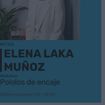
IRITZIA
ELENA LAKA
MUÑOZ
Abokatua
Pololos de encaje
2026ko maiatzaren 27a - 05:30