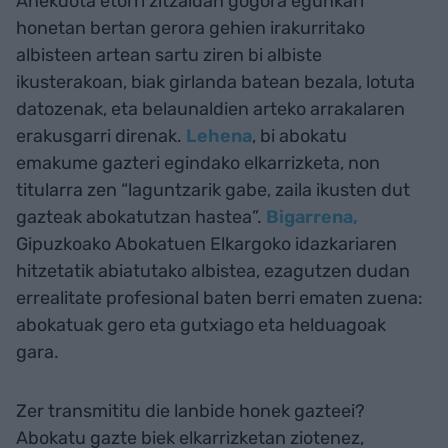
Anekdota etorri zitzaidan gogora egunkari
honetan bertan gerora gehien irakurritako
albisteen artean sartu ziren bi albiste
ikusterakoan, biak girlanda batean bezala, lotuta
datozenak, eta belaunaldien arteko arrakalaren
erakusgarri direnak.
Lehena
, bi abokatu
emakume gazteri egindako elkarrizketa, non
titularra zen “laguntzarik gabe, zaila ikusten dut
gazteak abokatutzan hastea”.
Bigarrena,
Gipuzkoako Abokatuen Elkargoko idazkariaren
hitzetatik abiatutako albistea, ezagutzen dudan
errealitate profesional baten berri ematen zuena:
abokatuak gero eta gutxiago eta helduagoak
gara.
Zer transmititu die lanbide honek gazteei?
Abokatu gazte biek elkarrizketan ziotenez,