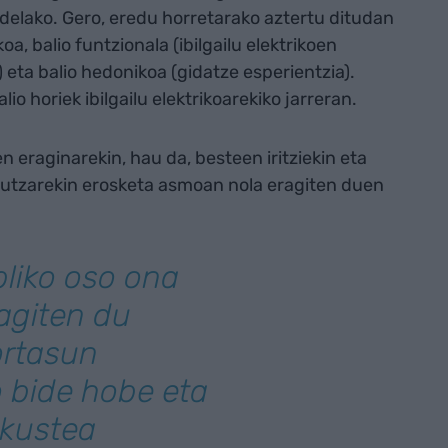
delako. Gero, eredu horretarako aztertu ditudan
oa, balio funtzionala (ibilgailu elektrikoen
) eta balio hedonikoa (gidatze esperientzia).
io horiek ibilgailu elektrikoarekiko jarreran.
n eraginarekin, hau da, besteen iritziekin eta
agutzarekin erosketa asmoan nola eragiten duen
liko oso ona
agiten du
ortasun
o bide hobe eta
ikustea