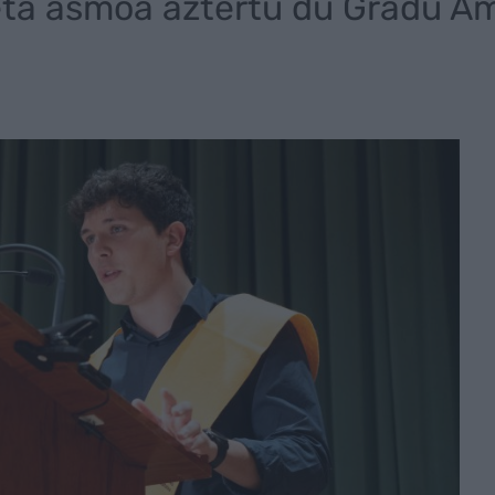
ta asmoa aztertu du Gradu A