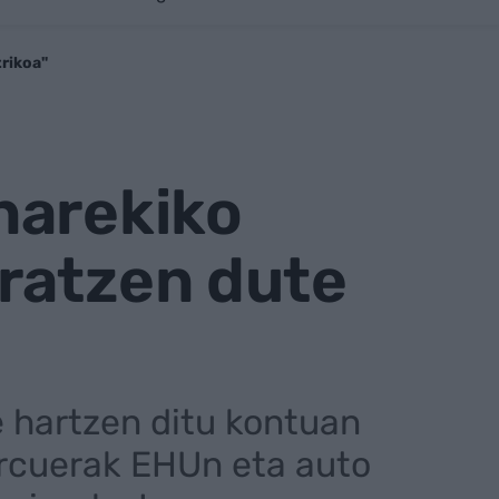
trikoa"
narekiko
ratzen dute
re hartzen ditu kontuan
rcuerak EHUn eta auto