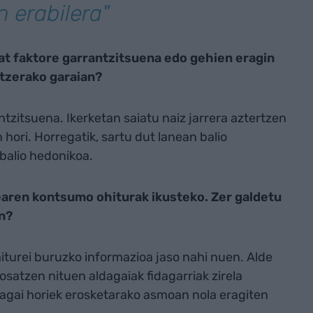
n erabilera"
at faktore garrantzitsuena edo gehien eragin
tzerako garaian?
tzitsuena. Ikerketan saiatu naiz jarrera aztertzen
 hori. Horregatik, sartu dut lanean balio
 balio hedonikoa.
earen kontsumo ohiturak ikusteko. Zer galdetu
in?
turei buruzko informazioa jaso nahi nuen. Alde
osatzen nituen aldagaiak fidagarriak zirela
ldagai horiek erosketarako asmoan nola eragiten