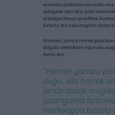
erosketa azaltzeko oso eredu ona 
aldagaiak izan dira: balio ekonomik
erabilgarritasun praktikoa ikustea
Aztertu dut nola eragiten duten bal
Ondoren, jarrera horrek gizarteare
ibilgailu elektrikoen inguruko ez
ikertu dut.
"Hemen garraio pub
dugu, eta horrek er
jende askok mugik
jasangarria lortzek
merkeagoa bezala 