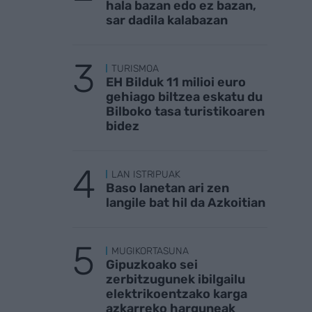
hala bazan edo ez bazan,
sar dadila kalabazan
TURISMOA
EH Bilduk 11 milioi euro
gehiago biltzea eskatu du
Bilboko tasa turistikoaren
bidez
LAN ISTRIPUAK
Baso lanetan ari zen
langile bat hil da Azkoitian
MUGIKORTASUNA
Gipuzkoako sei
zerbitzugunek ibilgailu
elektrikoentzako karga
azkarreko harguneak