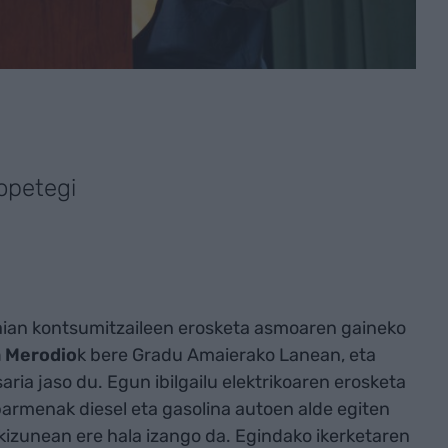
opetegi
araian kontsumitzaileen erosketa asmoaren gaineko
a Merodio
k bere Gradu Amaierako Lanean, eta
ria jaso du. Egun ibilgailu elektrikoaren erosketa
armenak diesel eta gasolina autoen alde egiten
kizunean ere hala izango da. Egindako ikerketaren