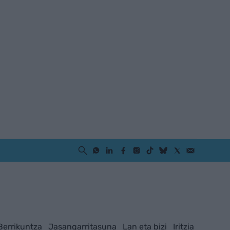
Berrikuntza
Jasangarritasuna
Lan eta bizi
Iritzia