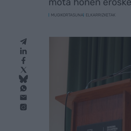
mota honen eroske
MUGIKORTASUNA
ELKARRIZKETAK