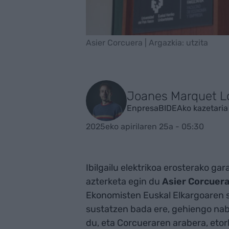
Asier Corcuera | Argazkia: utzita
Joanes Marquet L
EnpresaBIDEAko kazetaria
2025eko apirilaren 25a - 05:30
Ibilgailu elektrikoa erosterako g
azterketa egin du
Asier Corcuer
Ekonomisten Euskal Elkargoaren sa
sustatzen bada ere, gehiengo nab
du, eta Corcueraren arabera, etor