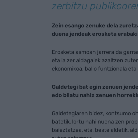
zerbitzu publikoare
Zein esango zenuke dela zuretz
duena jendeak erosketa erabaki
Erosketa asmoan jarrera da garran
eta ia zer aldagaiek azaltzen zuten
ekonomikoa, balio funtzionala eta
Galdetegi bat egin zenuen jend
edo bilatu nahiz zenuen horrek
Galdetegiaren bidez, kontsumo ohi
batetik, lortu nahi nuena zen prop
baieztatzea, eta, beste aldetik, a