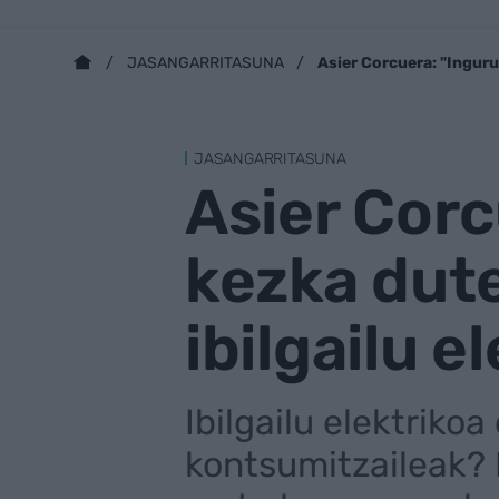
Asier Corcuera: "Ingur
JASANGARRITASUNA
JASANGARRITASUNA
Asier Cor
kezka dut
ibilgailu e
Ibilgailu elektriko
kontsumitzaileak?