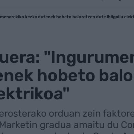
umenarekiko kezka dutenek hobeto baloratzen dute ibilgailu elek
cuera: "Ingurume
enek hobeto balo
lektrikoa"
a erosterako orduan zein fakto
 Marketin gradua amaitu du Co