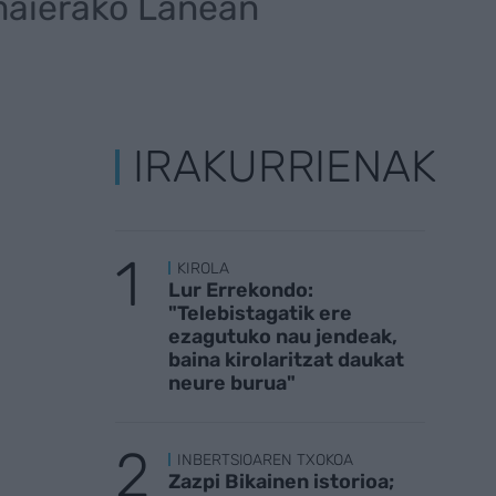
maierako Lanean
IRAKURRIENAK
KIROLA
Lur Errekondo:
"Telebistagatik ere
ezagutuko nau jendeak,
baina kirolaritzat daukat
neure burua"
INBERTSIOAREN TXOKOA
Zazpi Bikainen istorioa;