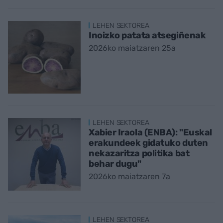
LEHEN SEKTOREA
Inoizko patata atsegiñenak
2026ko maiatzaren 25a
LEHEN SEKTOREA
Xabier Iraola (ENBA): "Euskal
erakundeek gidatuko duten
nekazaritza politika bat
behar dugu"
2026ko maiatzaren 7a
LEHEN SEKTOREA