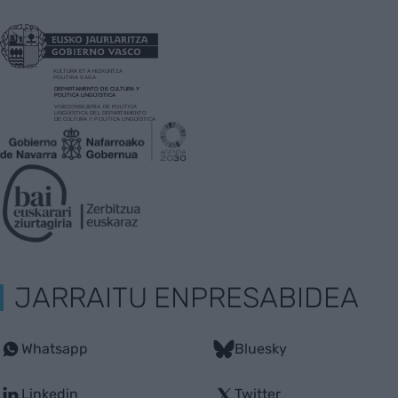
JARRAITU ENPRESABIDEA
Whatsapp
Bluesky
Linkedin
Twitter