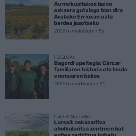
Aurreikusitakoa baino
eskaera gutxiago izan dira
Arabako Errioxan uzta
berdea jasotzeko
2026ko maiatzaren 5a
EREDUAK
Bagordi upeltegia: Cárcar
familiaren historia eta landa
eremuaren balioa
2026ko martxoaren 31
LEHEN SEKTOREA
Lursail: nekazaritza
aholkularitza zentroen bat
egitea zerbitzua hobetu