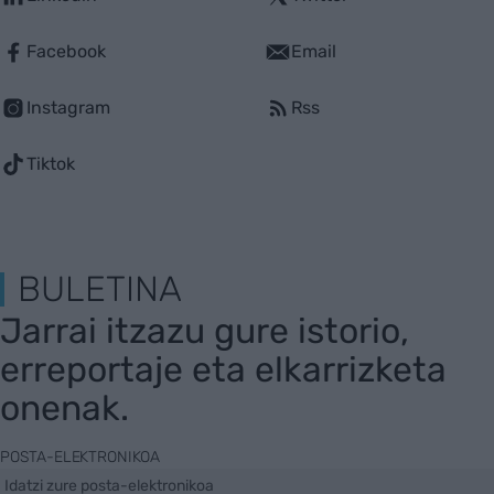
Facebook
Email
Instagram
Rss
Tiktok
BULETINA
Jarrai itzazu gure istorio,
erreportaje eta elkarrizketa
onenak.
POSTA-ELEKTRONIKOA