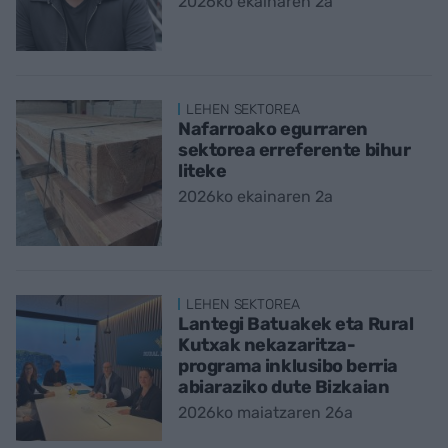
2026ko ekainaren 2a
LEHEN SEKTOREA
Nafarroako egurraren
sektorea erreferente bihur
liteke
2026ko ekainaren 2a
LEHEN SEKTOREA
Lantegi Batuakek eta Rural
Kutxak nekazaritza-
programa inklusibo berria
abiaraziko dute Bizkaian
2026ko maiatzaren 26a