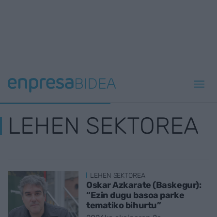
LEHEN SEKTOREA
LEHEN SEKTOREA
Oskar Azkarate (Baskegur):
“Ezin dugu basoa parke
tematiko bihurtu”