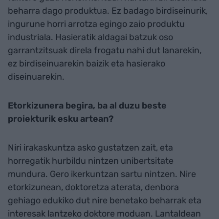
beharra dago produktua. Ez badago birdiseinurik,
ingurune horri arrotza egingo zaio produktu
industriala. Hasieratik aldagai batzuk oso
garrantzitsuak direla frogatu nahi dut lanarekin,
ez birdiseinuarekin baizik eta hasierako
diseinuarekin.
Etorkizunera begira, ba al duzu beste
proiekturik esku artean?
Niri irakaskuntza asko gustatzen zait, eta
horregatik hurbildu nintzen unibertsitate
mundura. Gero ikerkuntzan sartu nintzen. Nire
etorkizunean, doktoretza aterata, denbora
gehiago edukiko dut nire benetako beharrak eta
interesak lantzeko doktore moduan. Lantaldean