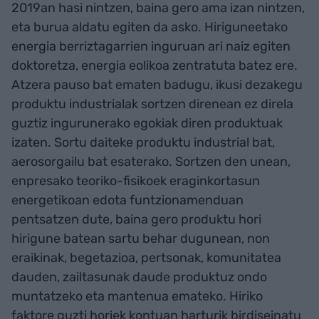
2019an hasi nintzen, baina gero ama izan nintzen,
eta burua aldatu egiten da asko. Hiriguneetako
energia berriztagarrien inguruan ari naiz egiten
doktoretza, energia eolikoa zentratuta batez ere.
Atzera pauso bat ematen badugu, ikusi dezakegu
produktu industrialak sortzen direnean ez direla
guztiz ingurunerako egokiak diren produktuak
izaten. Sortu daiteke produktu industrial bat,
aerosorgailu bat esaterako. Sortzen den unean,
enpresako teoriko-fisikoek eraginkortasun
energetikoan edota funtzionamenduan
pentsatzen dute, baina gero produktu hori
hirigune batean sartu behar dugunean, non
eraikinak, begetazioa, pertsonak, komunitatea
dauden, zailtasunak daude produktuz ondo
muntatzeko eta mantenua emateko. Hiriko
faktore guzti horiek kontuan harturik birdiseinatu