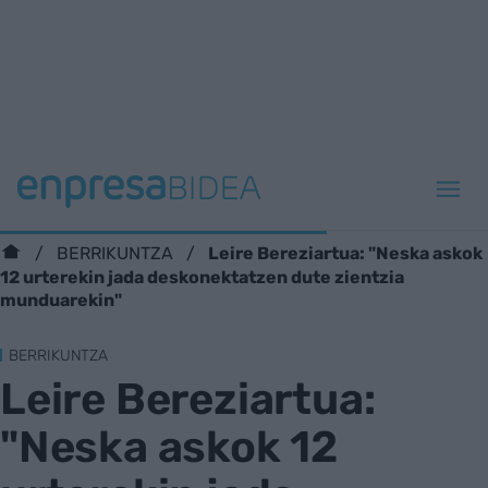
Leire Bereziartua: "Neska askok
BERRIKUNTZA
12 urterekin jada deskonektatzen dute zientzia
munduarekin"
BERRIKUNTZA
Leire Bereziartua:
"Neska askok 12