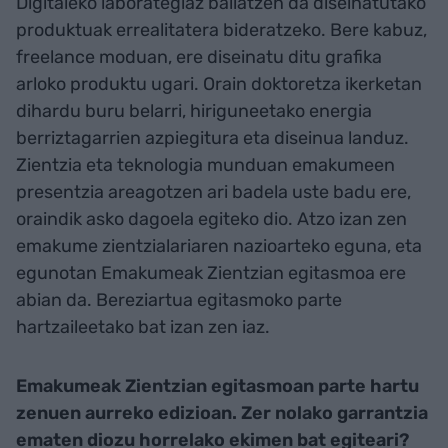
Digitaleko laborategiaz baliatzen da diseinatutako
produktuak errealitatera bideratzeko. Bere kabuz,
freelance moduan, ere diseinatu ditu grafika
arloko produktu ugari. Orain doktoretza ikerketan
dihardu buru belarri, hiriguneetako energia
berriztagarrien azpiegitura eta diseinua landuz.
Zientzia eta teknologia munduan emakumeen
presentzia areagotzen ari badela uste badu ere,
oraindik asko dagoela egiteko dio. Atzo izan zen
emakume zientzialariaren nazioarteko eguna, eta
egunotan Emakumeak Zientzian egitasmoa ere
abian da. Bereziartua egitasmoko parte
hartzaileetako bat izan zen iaz.
Emakumeak Zientzian egitasmoan parte hartu
zenuen aurreko edizioan. Zer nolako garrantzia
ematen diozu horrelako ekimen bat egiteari?