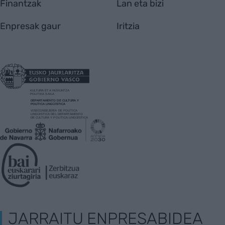
Finantzak
Lan eta bizi
Enpresak gaur
Iritzia
JARRAITU ENPRESABIDEA