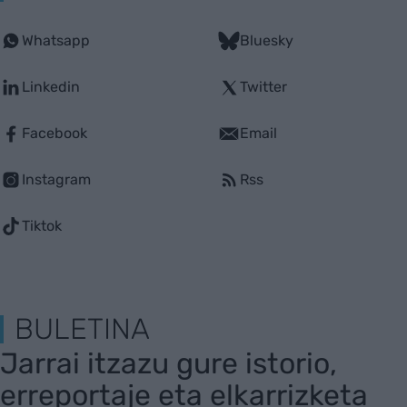
Whatsapp
Bluesky
Linkedin
Twitter
Facebook
Email
Instagram
Rss
Tiktok
BULETINA
Jarrai itzazu gure istorio,
erreportaje eta elkarrizketa