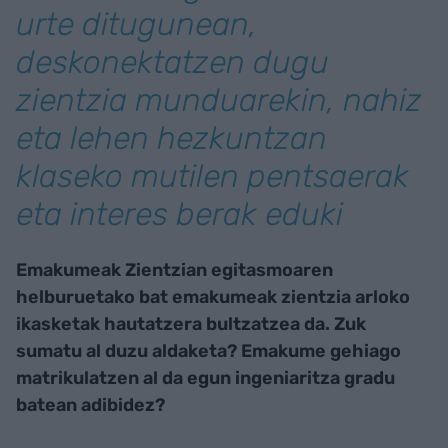
urte ditugunean,
deskonektatzen dugu
zientzia munduarekin, nahiz
eta lehen hezkuntzan
klaseko mutilen pentsaerak
eta interes berak eduki
Emakumeak Zientzian egitasmoaren
helburuetako bat emakumeak zientzia arloko
ikasketak hautatzera bultzatzea da. Zuk
sumatu al duzu aldaketa? Emakume gehiago
matrikulatzen al da egun ingeniaritza gradu
batean adibidez?