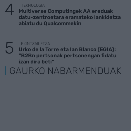
TEKNOLOGIA
Multiverse Computingek AA ereduak
datu-zentroetara eramateko lankidetza
abiatu du Qualcommekin
EKINTZAILETZA
Urko de la Torre eta Ian Blanco (EGIA):
"B2Bn pertsonak pertsonengan fidatu
izan dira beti"
GAURKO NABARMENDUAK