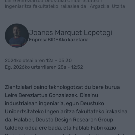
Leire Bereziartua Deustuko Unibertsitatean
Ingeniaritza fakultateko irakaslea da | Argazkia: Utzita
Joanes Marquet Lopetegi
EnpresaBIDEAko kazetaria
2024ko otsailaren 12a - 05:30
Eg. 2026ko urtarrilaren 28a - 12:52
Zientzialari baino teknologotzat du bere burua
Leire Bereziartua Gonzalezek. Diseinu
industrialean ingeniaria, egun Deustuko
Unibertsitateko Ingeniaritza fakultateko irakaslea
da. Halaber, Deusto Design Research Group
taldeko kidea ere bada, eta Fablab Fabrikazio