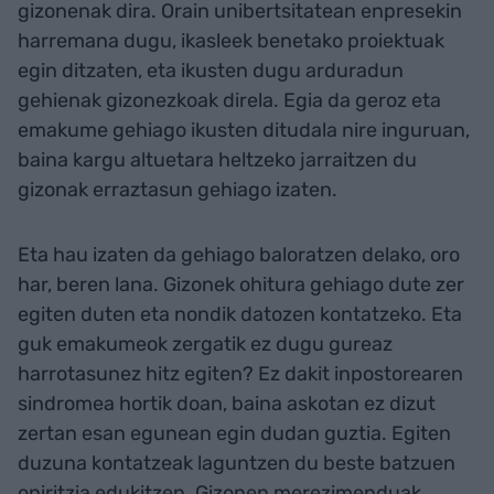
gizonenak dira. Orain unibertsitatean enpresekin
harremana dugu, ikasleek benetako proiektuak
egin ditzaten, eta ikusten dugu arduradun
gehienak gizonezkoak direla. Egia da geroz eta
emakume gehiago ikusten ditudala nire inguruan,
baina kargu altuetara heltzeko jarraitzen du
gizonak erraztasun gehiago izaten.
Eta hau izaten da gehiago baloratzen delako, oro
har, beren lana. Gizonek ohitura gehiago dute zer
egiten duten eta nondik datozen kontatzeko. Eta
guk emakumeok zergatik ez dugu gureaz
harrotasunez hitz egiten? Ez dakit inpostorearen
sindromea hortik doan, baina askotan ez dizut
zertan esan egunean egin dudan guztia. Egiten
duzuna kontatzeak laguntzen du beste batzuen
oniritzia edukitzen. Gizonen merezimenduak