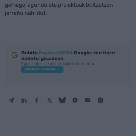
gehiago lagundu eta proiektuak bultzatzen
jarraitu nahi dut.
Gehitu
EnpresaBIDEA
Google-ren iturri
hobetsi gisa doan
Egon zaitez azken berriekin informatuta
AKTIBATU ORAIN