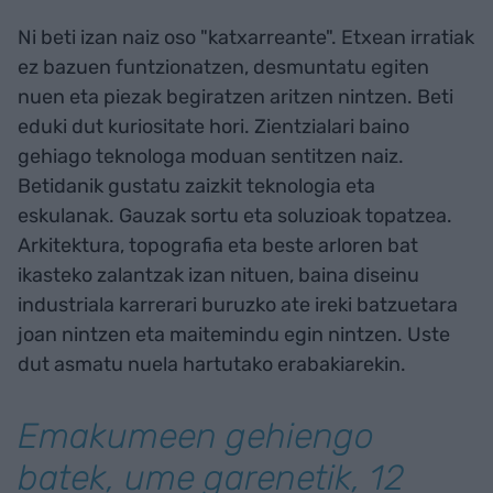
Ni beti izan naiz oso "katxarreante". Etxean irratiak
ez bazuen funtzionatzen, desmuntatu egiten
nuen eta piezak begiratzen aritzen nintzen. Beti
eduki dut kuriositate hori. Zientzialari baino
gehiago teknologa moduan sentitzen naiz.
Betidanik gustatu zaizkit teknologia eta
eskulanak. Gauzak sortu eta soluzioak topatzea.
Arkitektura, topografia eta beste arloren bat
ikasteko zalantzak izan nituen, baina diseinu
industriala karrerari buruzko ate ireki batzuetara
joan nintzen eta maitemindu egin nintzen. Uste
dut asmatu nuela hartutako erabakiarekin.
Emakumeen gehiengo
batek, ume garenetik, 12