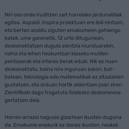
Niri oso ondo iruditzen zait horrelako jardunaldiak
egitea. Aspaldi, Inspira proiektuan ere ibili nintzen,
eta bertan azaldu ziguten emakumeen gehiengo
batek, ume garenetik, 12 urte ditugunean,
deskonektatzen dugula zientzia munduarekin,
nahiz eta lehen hezkuntzan klaseko mutilen
pentsaerak eta interes berak eduki. Nik ez nuen
deskonektatu, baina nire inguruan askori, bat-
batean, teknologia edo matematikak ez zitzaizkien
gustatzen, eta orduan hortik aldentzen joan ziren.
Zientifikoki dago frogatuta itzelezko deskonexioa
gertatzen dela.
Horren arrazoi nagusia gizartean ikusten duguna
da. Emakume eredurik ez denez ikusten, neskek