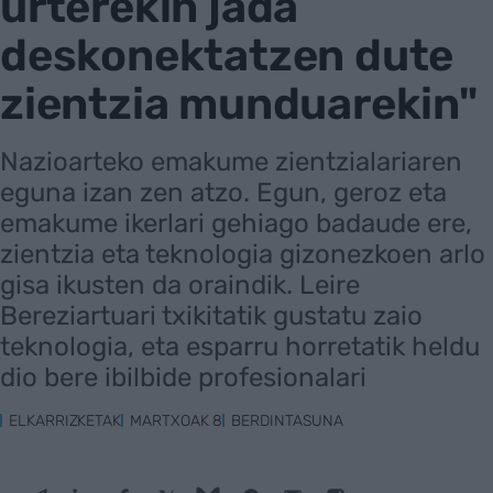
urterekin jada
deskonektatzen dute
zientzia munduarekin"
Nazioarteko emakume zientzialariaren
eguna izan zen atzo. Egun, geroz eta
emakume ikerlari gehiago badaude ere,
zientzia eta teknologia gizonezkoen arlo
gisa ikusten da oraindik. Leire
Bereziartuari txikitatik gustatu zaio
teknologia, eta esparru horretatik heldu
dio bere ibilbide profesionalari
ELKARRIZKETAK
MARTXOAK 8
BERDINTASUNA