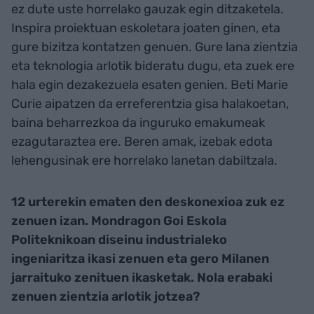
ez dute uste horrelako gauzak egin ditzaketela.
Inspira proiektuan eskoletara joaten ginen, eta
gure bizitza kontatzen genuen. Gure lana zientzia
eta teknologia arlotik bideratu dugu, eta zuek ere
hala egin dezakezuela esaten genien. Beti Marie
Curie aipatzen da erreferentzia gisa halakoetan,
baina beharrezkoa da inguruko emakumeak
ezagutaraztea ere. Beren amak, izebak edota
lehengusinak ere horrelako lanetan dabiltzala.
12 urterekin ematen den deskonexioa zuk ez
zenuen izan. Mondragon Goi Eskola
Politeknikoan diseinu industrialeko
ingeniaritza ikasi zenuen eta gero Milanen
jarraituko zenituen ikasketak. Nola erabaki
zenuen zientzia arlotik jotzea?