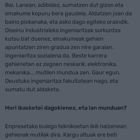
Bai. Lanean, adibidez, sumatzen dut gizon eta
emakume kopuru bera gaudela. Aldatzen joan da
baino pixkanaka, eta asko dago egiteko oraindik.
Diseinu industrialeko ingeniaritzak sorkuntza
kutsu bat duenez, emakumeak gehien
apuntatzen ziren gradua zen nire garaian.
Ingeniaritza sozialena da. Beste karrera
gehienetan ez zegoen neskarik, elektronika,
mekanika... mutilen mundua zen. Gaur egun,
Deustuko ingeniaritza fakultatean nago, eta
sumatu dut aldaketa.
Hori ikasketei dagokienez, eta lan munduan?
Enpresetako bulego teknikoetan ibili naizenean
gehienak mutilak dira. Kargu altuak ere beti