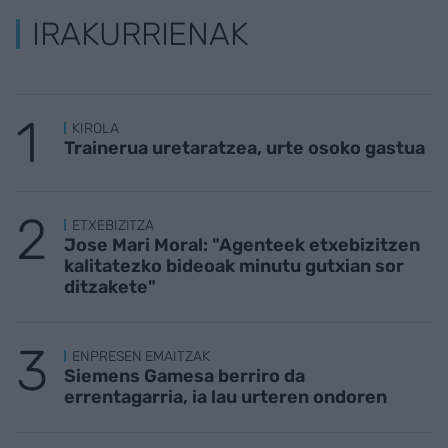
IRAKURRIENAK
KIROLA
Trainerua uretaratzea, urte osoko gastua
ETXEBIZITZA
Jose Mari Moral: "Agenteek etxebizitzen
kalitatezko bideoak minutu gutxian sor
ditzakete"
ENPRESEN EMAITZAK
Siemens Gamesa berriro da
errentagarria, ia lau urteren ondoren