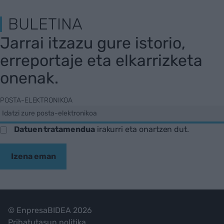
BULETINA
Jarrai itzazu gure istorio,
erreportaje eta elkarrizketa
onenak.
POSTA-ELEKTRONIKOA
Datuen tratamendua
irakurri eta onartzen dut.
Izena eman
© EnpresaBIDEA 2026
Pribatutasun politika