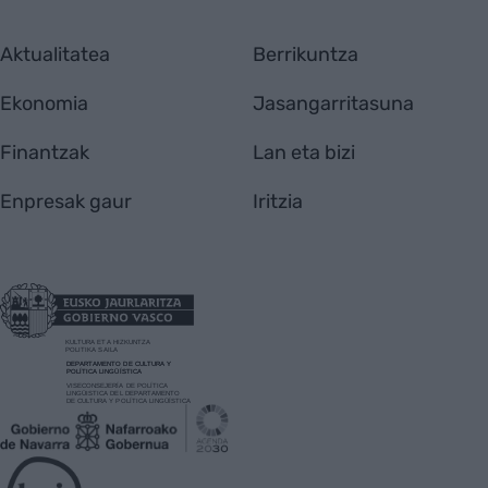
Aktualitatea
Berrikuntza
Ekonomia
Jasangarritasuna
Finantzak
Lan eta bizi
Enpresak gaur
Iritzia