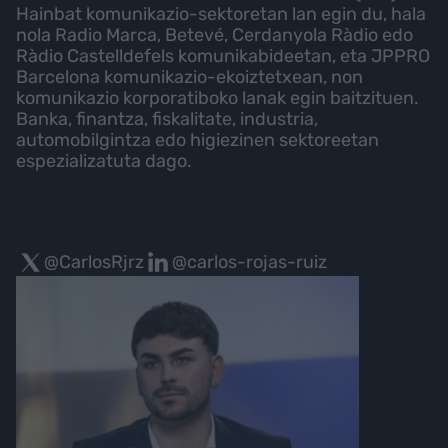
Hainbat komunikazio-sektoretan lan egin du, hala
nola Radio Marca, Betevé, Cerdanyola Ràdio edo
Ràdio Castelldefels komunikabideetan, eta JPPRO
Barcelona komunikazio-ekoiztetxean, non
komunikazio korporatiboko lanak egin baitzituen.
Banka, finantza, fiskalitate, industria,
automobilgintza edo higiezinen sektoreetan
espezializatuta dago.
@CarlosRjrz
@carlos-rojas-ruiz