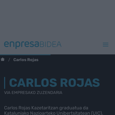
Carlos Rojas
CARLOS ROJAS
VIA EMPRESAKO ZUZENDARIA
Carlos Rojas Kazetaritzan graduatua da
Kataluniako Nazioarteko Unibertsitatean (UIC).