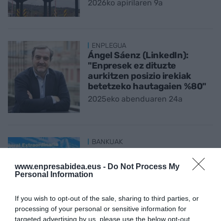
2026ko apirilaren 9a
ENPLEGUA
Ángel Sáenz (LinkedIn):
"Enpresek ez dituzte
aurkitzen posizio irekiak
betetzeko hautagaien %80"
2025eko abenduaren 24a
BANKUAK
TSBren salmenta onartu du
Sabadellek, akziodunen
www.enpresabidea.eus -
Do Not Process My
%100en babesarekin
Personal Information
2025eko abuztuaren 6a
If you wish to opt-out of the sale, sharing to third parties, or
processing of your personal or sensitive information for
targeted advertising by us, please use the below opt-out