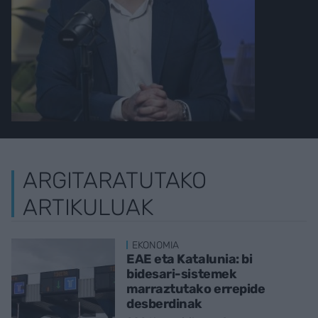
ARGITARATUTAKO
ARTIKULUAK
EKONOMIA
EAE eta Katalunia: bi
bidesari-sistemek
marraztutako errepide
desberdinak