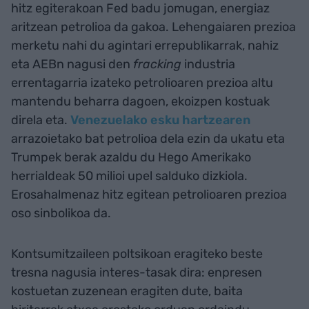
hitz egiterakoan Fed badu jomugan, energiaz
aritzean petrolioa da gakoa. Lehengaiaren prezioa
merketu nahi du agintari errepublikarrak, nahiz
eta AEBn nagusi den
fracking
industria
errentagarria izateko petrolioaren prezioa altu
mantendu beharra dagoen, ekoizpen kostuak
direla eta.
Venezuelako esku hartzearen
arrazoietako bat petrolioa dela ezin da ukatu eta
Trumpek berak azaldu du Hego Amerikako
herrialdeak 50 milioi upel salduko dizkiola.
Erosahalmenaz hitz egitean petrolioaren prezioa
oso sinbolikoa da.
Kontsumitzaileen poltsikoan eragiteko beste
tresna nagusia interes-tasak dira: enpresen
kostuetan zuzenean eragiten dute, baita