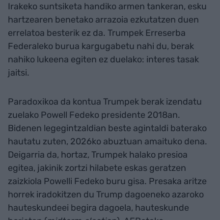
Irakeko suntsiketa handiko armen tankeran, esku
hartzearen benetako arrazoia ezkutatzen duen
errelatoa besterik ez da. Trumpek Erreserba
Federaleko burua kargugabetu nahi du, berak
nahiko lukeena egiten ez duelako: interes tasak
jaitsi.
Paradoxikoa da kontua Trumpek berak izendatu
zuelako Powell Fedeko presidente 2018an.
Bidenen legegintzaldian beste agintaldi baterako
hautatu zuten, 2026ko abuztuan amaituko dena.
Deigarria da, hortaz, Trumpek halako presioa
egitea, jakinik zortzi hilabete eskas geratzen
zaizkiola Powelli Fedeko buru gisa. Presaka aritze
horrek iradokitzen du Trump dagoeneko azaroko
hauteskundeei begira dagoela, hauteskunde