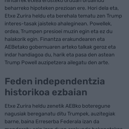
hiritarrek etxea erosteko orduan ordaindu
beharreko hipoteken prezioan ere. Hori dela eta,
Etxe Zurira heldu eta berehala tematu zen Trump
interes-tasak jaisteko ahaleginean. Powellek,
ordea, Trumpen presioei muzin egin eta ez du
halakorik egin. Finantza erakundearen eta
AEBetako gobernuaren arteko talkak geroz eta
indar handiagoa du, harik eta pasa den astean
Trump Powell auzipetzera ailegatu den arte.
Feden independentzia
historikoa ezbaian
Etxe Zurira heldu zenetik AEBko boteregune
nagusiak bereganatu ditu Trumpek, auzitegiak
barne, baina Erreserba Federala izan da