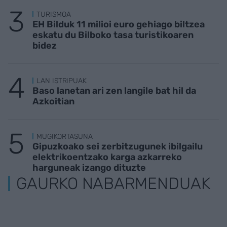
TURISMOA
EH Bilduk 11 milioi euro gehiago biltzea
eskatu du Bilboko tasa turistikoaren
bidez
LAN ISTRIPUAK
Baso lanetan ari zen langile bat hil da
Azkoitian
MUGIKORTASUNA
Gipuzkoako sei zerbitzugunek ibilgailu
elektrikoentzako karga azkarreko
harguneak izango dituzte
GAURKO NABARMENDUAK