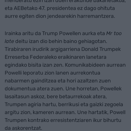
menderatu ezin izan duen erakunde bakanetakoa,
eta AEBetako 47. presidentea ez dago ohituta
aurre egiten dion jendearekin harremantzera.
Irainka aritu da Trump Powellen aurka eta
Mr too
late
deitu izan dio behin baino gehiagotan.
Tirabiraren irudirik argigarriena Donald Trumpek
Erreserba Federaleko eraikinaren lanetara
egindako bisita izan zen. Komunikabideen aurrean
Powelli leporatu zion lanen aurrekontua
nabarmen gainditzea eta hori azaltzen zuen
dokumentua atera zuen. Une horretan, Powellek
lasaitasun askoz, bere betaurrekoak atera,
Trumpen agiria hartu, berrikusi eta gaizki zegoela
argitu zion, kameren aurrean. Une hartatik, Powell
Trumpen kontrako erresistentziaren ikur bihurtu
da askorentzat.