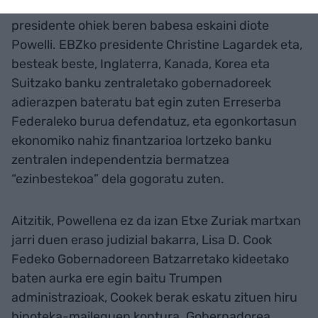
Nazioarteko banku zentralek nahiz Fedeko
presidente ohiek beren babesa eskaini diote
Powelli. EBZko presidente Christine Lagardek eta,
besteak beste, Inglaterra, Kanada, Korea eta
Suitzako banku zentraletako gobernadoreek
adierazpen bateratu bat egin zuten Erreserba
Federaleko burua defendatuz, eta egonkortasun
ekonomiko nahiz finantzarioa lortzeko banku
zentralen independentzia bermatzea
“ezinbestekoa” dela gogoratu zuten.
Aitzitik, Powellena ez da izan Etxe Zuriak martxan
jarri duen eraso judizial bakarra, Lisa D. Cook
Fedeko Gobernadoreen Batzarretako kideetako
baten aurka ere egin baitu Trumpen
administrazioak, Cookek berak eskatu zituen hiru
hipoteka-maileguen kontura. Gobernadorea