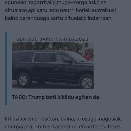
egunean iragarritako muga-zerga asko ez
dituelako aplikatu, edo neurri horiek aurreikusi
baino beranduago sartu dituelako indarrean.
GEHIAGO JAKIN NAHI BADUZU
TACO: Trump beti kikildu egiten da
Inflazioaren errezetan, baina, bi osagai nagusiak
energia eta interes-tasak dira, eta interes-tasez