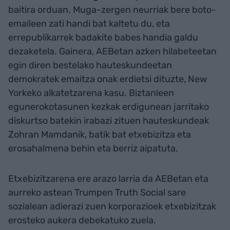
baitira orduan. Muga-zergen neurriak bere boto-
emaileen zati handi bat kaltetu du, eta
errepublikarrek badakite babes handia galdu
dezaketela. Gainera, AEBetan azken hilabeteetan
egin diren bestelako hauteskundeetan
demokratek emaitza onak erdietsi dituzte, New
Yorkeko alkatetzarena kasu. Biztanleen
egunerokotasunen kezkak erdigunean jarritako
diskurtso batekin irabazi zituen hauteskundeak
Zohran Mamdanik, batik bat etxebizitza eta
erosahalmena behin eta berriz aipatuta.
Etxebizitzarena ere arazo larria da AEBetan eta
aurreko astean Trumpen Truth Social sare
sozialean adierazi zuen korporazioek etxebizitzak
erosteko aukera debekatuko zuela.