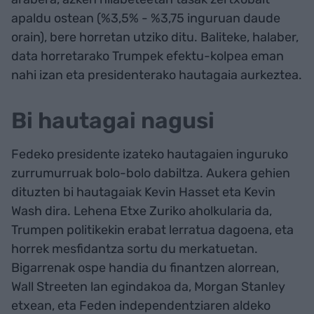
apaldu ostean (%3,5% - %3,75 inguruan daude
orain), bere horretan utziko ditu. Baliteke, halaber,
data horretarako Trumpek efektu-kolpea eman
nahi izan eta presidenterako hautagaia aurkeztea.
Bi hautagai nagusi
Fedeko presidente izateko hautagaien inguruko
zurrumurruak bolo-bolo dabiltza. Aukera gehien
dituzten bi hautagaiak Kevin Hasset eta Kevin
Wash dira. Lehena Etxe Zuriko aholkularia da,
Trumpen politikekin erabat lerratua dagoena, eta
horrek mesfidantza sortu du merkatuetan.
Bigarrenak ospe handia du finantzen alorrean,
Wall Streeten lan egindakoa da, Morgan Stanley
etxean, eta Feden independentziaren aldeko