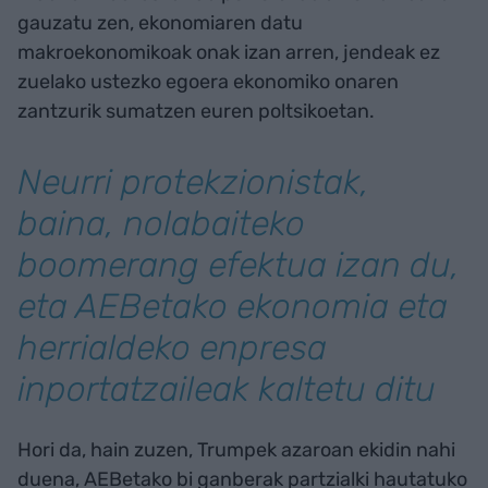
gauzatu zen, ekonomiaren datu
makroekonomikoak onak izan arren, jendeak ez
zuelako ustezko egoera ekonomiko onaren
zantzurik sumatzen euren poltsikoetan.
Neurri protekzionistak,
baina, nolabaiteko
boomerang
efektua izan du,
eta AEBetako ekonomia eta
herrialdeko enpresa
inportatzaileak kaltetu ditu
Hori da, hain zuzen, Trumpek azaroan ekidin nahi
duena, AEBetako bi ganberak partzialki hautatuko