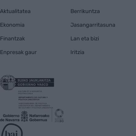
Aktualitatea
Berrikuntza
Ekonomia
Jasangarritasuna
Finantzak
Lan eta bizi
Enpresak gaur
Iritzia