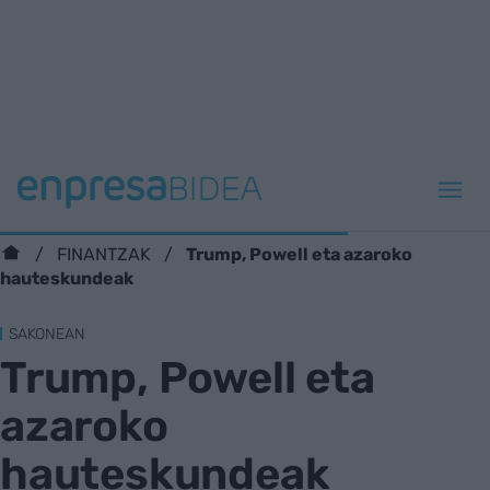
Trump, Powell eta azaroko
FINANTZAK
hauteskundeak
SAKONEAN
Trump, Powell eta
azaroko
hauteskundeak