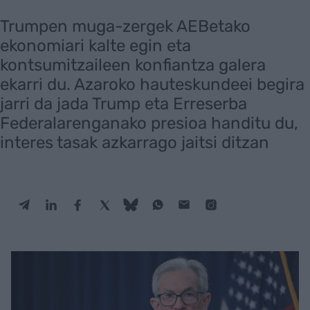
Trumpen muga-zergek AEBetako
ekonomiari kalte egin eta
kontsumitzaileen konfiantza galera
ekarri du. Azaroko hauteskundeei begira
jarri da jada Trump eta Erreserba
Federalarenganako presioa handitu du,
interes tasak azkarrago jaitsi ditzan