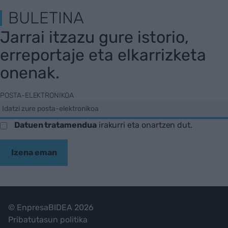
BULETINA
Jarrai itzazu gure istorio,
erreportaje eta elkarrizketa
onenak.
POSTA-ELEKTRONIKOA
Datuen tratamendua
irakurri eta onartzen dut.
Izena eman
© EnpresaBIDEA 2026
Pribatutasun politika