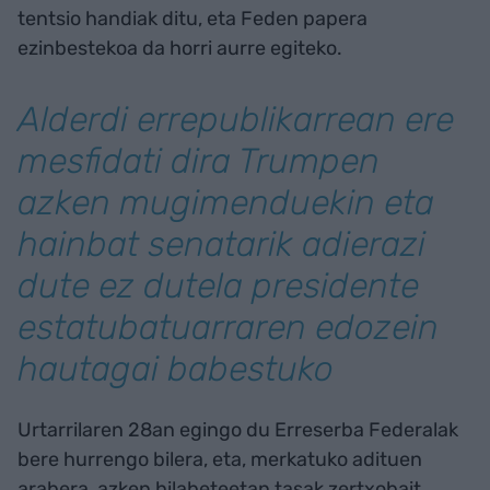
tentsio handiak ditu, eta Feden papera
ezinbestekoa da horri aurre egiteko.
Alderdi errepublikarrean ere
mesfidati dira Trumpen
azken mugimenduekin eta
hainbat senatarik adierazi
dute ez dutela presidente
estatubatuarraren edozein
hautagai babestuko
Urtarrilaren 28an egingo du Erreserba Federalak
bere hurrengo bilera, eta, merkatuko adituen
arabera, azken hilabeteetan tasak zertxobait