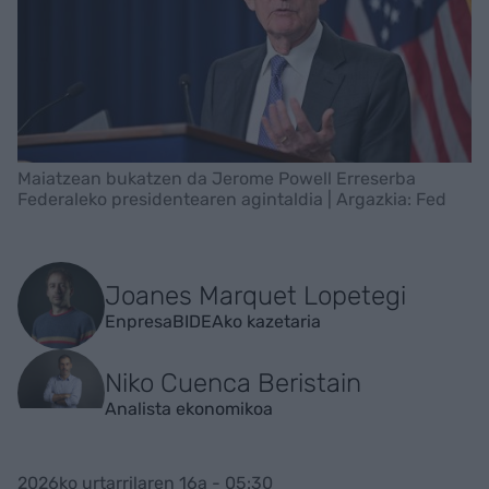
Maiatzean bukatzen da Jerome Powell Erreserba
Federaleko presidentearen agintaldia | Argazkia: Fed
Joanes Marquet Lopetegi
EnpresaBIDEAko kazetaria
Niko Cuenca Beristain
Analista ekonomikoa
2026ko urtarrilaren 16a - 05:30