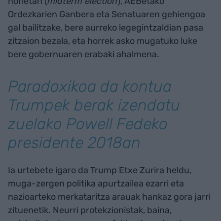
horietan (
midterm election
), AEBetako
Ordezkarien Ganbera eta Senatuaren gehiengoa
gal bailitzake, bere aurreko legegintzaldian pasa
zitzaion bezala, eta horrek asko mugatuko luke
bere gobernuaren erabaki ahalmena.
Paradoxikoa da kontua
Trumpek berak izendatu
zuelako Powell Fedeko
presidente 2018an
Ia urtebete igaro da Trump Etxe Zurira heldu,
muga-zergen politika apurtzailea ezarri eta
nazioarteko merkataritza arauak hankaz gora jarri
zituenetik. Neurri protekzionistak, baina,