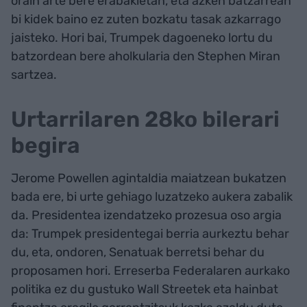
orain arte bere erabakietan, eta azken batzarrean
bi kidek baino ez zuten bozkatu tasak azkarrago
jaisteko. Hori bai, Trumpek dagoeneko lortu du
batzordean bere aholkularia den Stephen Miran
sartzea.
Urtarrilaren 28ko bilerari
begira
Jerome Powellen agintaldia maiatzean bukatzen
bada ere, bi urte gehiago luzatzeko aukera zabalik
da. Presidentea izendatzeko prozesua oso argia
da: Trumpek presidentegai berria aurkeztu behar
du, eta, ondoren, Senatuak berretsi behar du
proposamen hori. Erreserba Federalaren aurkako
politika ez du gustuko Wall Streetek eta hainbat