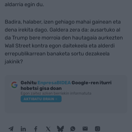
aldarria egin du.
Badira, halaber, izen gehiago mahai gainean eta
dena irekita dago. Galdera zera da: ausartuko al
da Trump bere morroia den hautagaia aurkezten
Wall Street kontra egon daitekeela eta alderdi
errepublikarrean banaketa sortu dezakeela
jakinik?
Gehitu
EnpresaBIDEA
Google-ren iturri
hobetsi gisa doan
Egon zaitez azken berriekin informatuta
AKTIBATU ORAIN