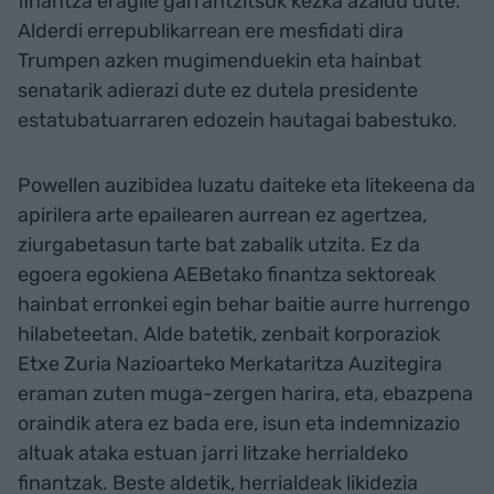
finantza eragile garrantzitsuk kezka azaldu dute.
Alderdi errepublikarrean ere mesfidati dira
Trumpen azken mugimenduekin eta hainbat
senatarik adierazi dute ez dutela presidente
estatubatuarraren edozein hautagai babestuko.
Powellen auzibidea luzatu daiteke eta litekeena da
apirilera arte epailearen aurrean ez agertzea,
ziurgabetasun tarte bat zabalik utzita. Ez da
egoera egokiena AEBetako finantza sektoreak
hainbat erronkei egin behar baitie aurre hurrengo
hilabeteetan. Alde batetik, zenbait korporaziok
Etxe Zuria Nazioarteko Merkataritza Auzitegira
eraman zuten muga-zergen harira, eta, ebazpena
oraindik atera ez bada ere, isun eta indemnizazio
altuak ataka estuan jarri litzake herrialdeko
finantzak. Beste aldetik, herrialdeak likidezia