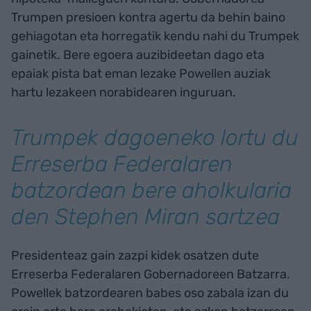
Trumpen presioen kontra agertu da behin baino
gehiagotan eta horregatik kendu nahi du Trumpek
gainetik. Bere egoera auzibideetan dago eta
epaiak pista bat eman lezake Powellen auziak
hartu lezakeen norabidearen inguruan.
Trumpek dagoeneko lortu du
Erreserba Federalaren
batzordean bere aholkularia
den Stephen Miran sartzea
Presidenteaz gain zazpi kidek osatzen dute
Erreserba Federalaren Gobernadoreen Batzarra.
Powellek batzordearen babes oso zabala izan du