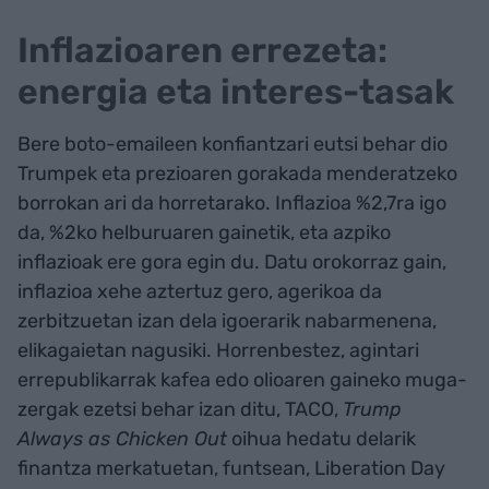
Inflazioaren errezeta:
energia eta interes-tasak
Bere boto-emaileen konfiantzari eutsi behar dio
Trumpek eta prezioaren gorakada menderatzeko
borrokan ari da horretarako. Inflazioa %2,7ra igo
da, %2ko helburuaren gainetik, eta azpiko
inflazioak ere gora egin du. Datu orokorraz gain,
inflazioa xehe aztertuz gero, agerikoa da
zerbitzuetan izan dela igoerarik nabarmenena,
elikagaietan nagusiki. Horrenbestez, agintari
errepublikarrak kafea edo olioaren gaineko muga-
zergak ezetsi behar izan ditu, TACO,
Trump
Always as Chicken Out
oihua hedatu delarik
finantza merkatuetan, funtsean, Liberation Day