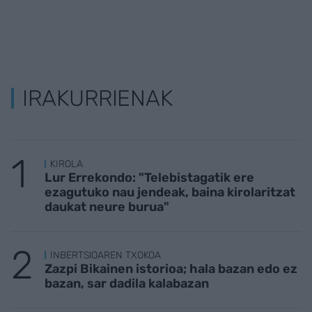
IRAKURRIENAK
KIROLA
Lur Errekondo: "Telebistagatik ere
ezagutuko nau jendeak, baina kirolaritzat
daukat neure burua"
INBERTSIOAREN TXOKOA
Zazpi Bikainen istorioa; hala bazan edo ez
bazan, sar dadila kalabazan