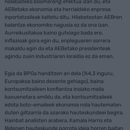
nolabaiteko
boomerang
efektua izan du, eta
AEBetako ekonomia eta herrialdeko enpresa
inportatzaileak kaltetu ditu. Hilabeteotan AEBren
balantze ekonomiko nagusia ez da ona izan.
Aurreikusitakoa baino gutxiago bada ere,
inflazioak gora egin du, enpleguaren sorrera
makaldu egin da eta AEBetako presidenteak
agindu zuen industriaren loraldia ez da eman.
Egia da BPGa handitzen ari dela (%4,3 inguru,
Europakoa baino dezente gehiago), baina
kontsumitzaileen konfiantza inoizko maila
baxuenetara amildu da, eta kontsumitzaileek
edota boto-emaileek ekonomia nola hautematen
duten giltzarria da azaroko hauteskundeei begira.
Hainbat analisten arabera, Kamala Harris eta
Bidenen hauteskunde porrota ideia horren baitan