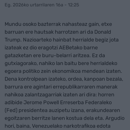
Eg. 2026ko urtarrilaren 16a - 12:25
Mundu osoko bazterrak nahasteaz gain, etxe
barruan ere hautsak harrotzen ari da Donald
Trump. Nazioarteko hainbat herrialde begiz jota
izateak ez dio eragotzi AEBetako barne
gatazketan ere buru-belarri aritzea. Ez da
gutxiagorako, nahiko lan baitu bere herrialdeko
egoera politiko zein ekonomikoa mendean izaten.
Dena kontrolpean izateko, ordea, kanpoan bezala,
barrura ere agintari errepublikarraren manerak
nahikoa zalantzagarriak izaten ari dira: horren
adibide Jerome Powell Erreserba Federaleko
(Fed) presidentea auzipetu izana, erakundearen
egoitzaren berritze lanen kostua dela eta. Argudio
hori, baina, Venezuelako narkotrafikoa edota